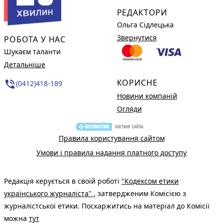
РЕДАКТОРИ
Ольга Сідлецька
Звернутися
РОБОТА У НАС
Шукаєм таланти
Детальніше
КОРИСНЕ
phone_in_talk
(0412)418-189
Новини компаній
Огляди
Правила користування сайтом
Умови і правила надання платного доступу
Редакція керується в своїй роботі
"Кодексом етики
українського журналіста"
, затвердженим Комісією з
журналістської етики. Поскаржитись на матеріал до Комісії
можна
тут