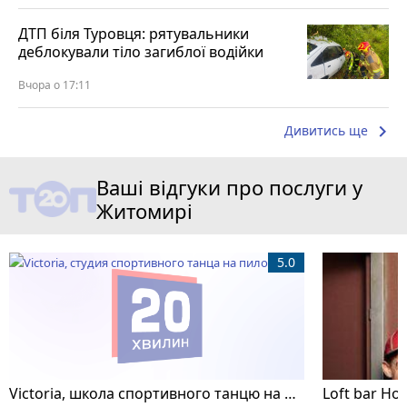
ДТП біля Туровця: рятувальники
деблокували тіло загиблої водійки
Вчора о 17:11
keyboard_arrow_right
Дивитись ще
Ваші відгуки про послуги у
Житомирі
5.0
Victoria, школа спортивного танцю на пілоні
Loft bar Ho