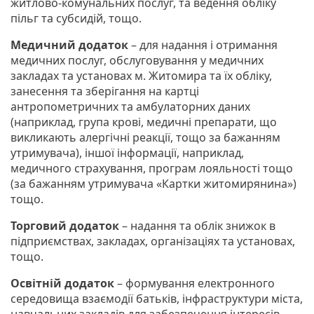
житлово-комунальних послуг, та ведення обліку
пільг та субсидій, тощо.
Медичний додаток
– для надання і отримання
медичних послуг, обслуговування у медичних
закладах та установах м. Житомира та їх обліку,
занесення та зберігання на картці
антропометричних та амбулаторних даних
(наприклад, група крові, медичні препарати, що
викликають алергічні реакції, тощо за бажанням
утримувача), іншої інформації, наприклад,
медичного страхування, програм лояльності тощо
(за бажанням утримувача «Картки житомирянина»)
тощо.
Торговий додаток
– надання та облік знижок в
підприємствах, закладах, організаціях та установах,
тощо.
Освітній додаток
– формування електронного
середовища взаємодії батьків, інфраструктури міста,
навчальних закладів для забезпечення інтересів