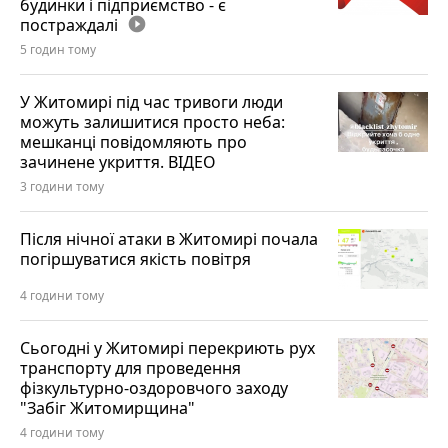
будинки і підприємство - є
постраждалі
play_circle_filled
5 годин тому
У Житомирі під час тривоги люди
можуть залишитися просто неба:
мешканці повідомляють про
зачинене укриття. ВІДЕО
3 години тому
Після нічної атаки в Житомирі почала
погіршуватися якість повітря
4 години тому
Сьогодні у Житомирі перекриють рух
транспорту для проведення
фізкультурно-оздоровчого заходу
"Забіг Житомирщина"
4 години тому