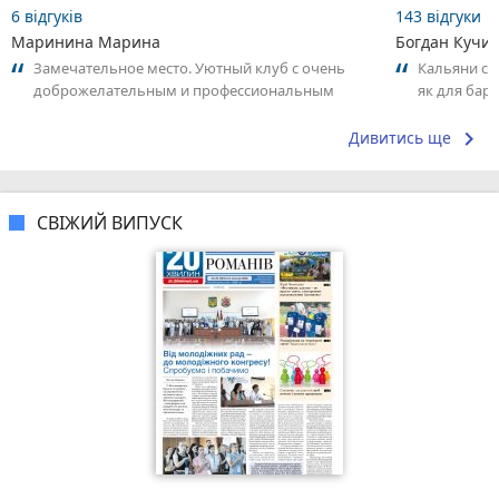
6 відгуків
143 відгуки
Маринина Марина
Богдан Кучи
Замечательное место. Уютный клуб с очень
Кальяни сма
доброжелательным и профессиональным
як для бару
коллективом.
що я куштув
keyboard_arrow_right
Дивитись ще
СВІЖИЙ ВИПУСК