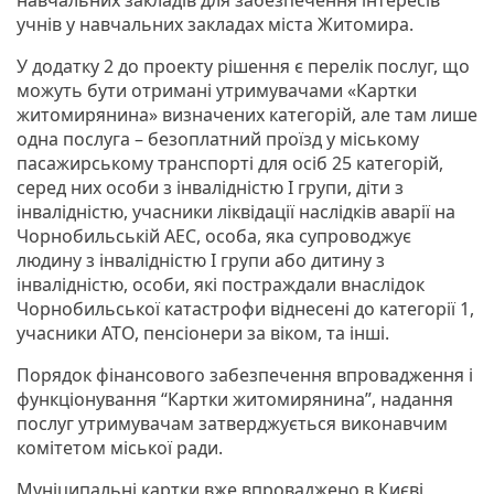
учнів у навчальних закладах міста Житомира.
У додатку 2 до проекту рішення є перелік послуг, що
можуть бути отримані утримувачами «Картки
житомирянина» визначених категорій, але там лише
одна послуга – безоплатний проїзд у міському
пасажирському транспорті для осіб 25 категорій,
серед них особи з інвалідністю I групи, діти з
інвалідністю, учасники ліквідації наслідків аварії на
Чорнобильській АЕС, особа, яка супроводжує
людину з інвалідністю I групи або дитину з
інвалідністю, особи, які постраждали внаслідок
Чорнобильської катастрофи віднесені до категорії 1,
учасники АТО, пенсіонери за віком, та інші.
Порядок фінансового забезпечення впровадження і
функціонування “Картки житомирянина”, надання
послуг утримувачам затверджується виконавчим
комітетом міської ради.
Муніципальні картки вже впроваджено в Києві,