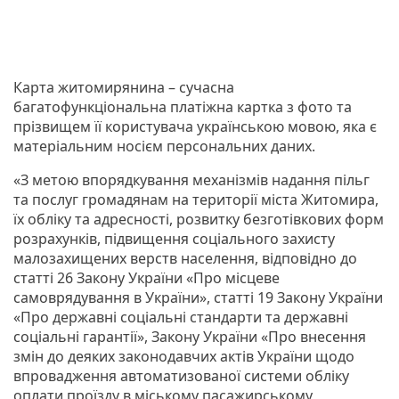
Карта житомирянина – сучасна
багатофункціональна платіжна картка з фото та
прізвищем її користувача українською мовою, яка є
матеріальним носієм персональних даних.
«З метою впорядкування механізмів надання пільг
та послуг громадянам на території міста Житомира,
їх обліку та адресності, розвитку безготівкових форм
розрахунків, підвищення соціального захисту
малозахищених верств населення, відповідно до
статті 26 Закону України «Про місцеве
самоврядування в України», статті 19 Закону України
«Про державні соціальні стандарти та державні
соціальні гарантії», Закону України «Про внесення
змін до деяких законодавчих актів України щодо
впровадження автоматизованої системи обліку
оплати проїзду в міському пасажирському