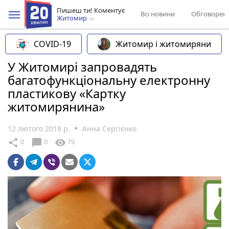
Пишеш ти! Коментує
Всі новини
Обговорен
Житомир
COVID-19
Житомир і житомиряни
У Житомирі запровадять
багатофункціональну електронну
пластикову «Картку
житомирянина»
12 лютого 2018 р.
Анна Сергієнко
chat_bubble
share
visibility
0
0
79