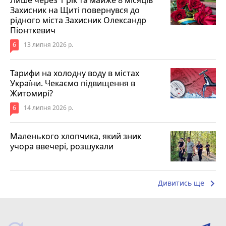
Захисник на Щиті повернувся до
рідного міста Захисник Олександр
Піонткевич
6
13 липня 2026 р.
Тарифи на холодну воду в містах
України. Чекаємо підвищення в
Житомирі?
6
14 липня 2026 р.
Маленького хлопчика, який зник
учора ввечері, розшукали
keyboard_arrow_right
Дивитись ще