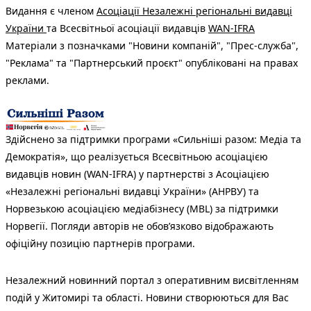
Видання є членом
Асоціації Незалежні регіональні видавці
України
та Всесвітньої асоціації видавців
WAN-IFRA
Матеріали з позначками "Новини компаній", "Прес-служба",
"Реклама" та "Партнерський проєкт" опубліковані на правах
реклами.
Здійснено за підтримки програми «Сильніші разом: Медіа та
Демократія», що реалізується Всесвітньою асоціацією
видавців новин (WAN-IFRA) у партнерстві з Асоціацією
«Незалежні регіональні видавці України» (АНРВУ) та
Норвезькою асоціацією медіабізнесу (MBL) за підтримки
Норвегії. Погляди авторів не обов’язково відображають
офіційну позицію партнерів програми.
Незалежний новинний портал з оперативним висвітленням
подій у Житомирі та області. Новини створюються для Вас