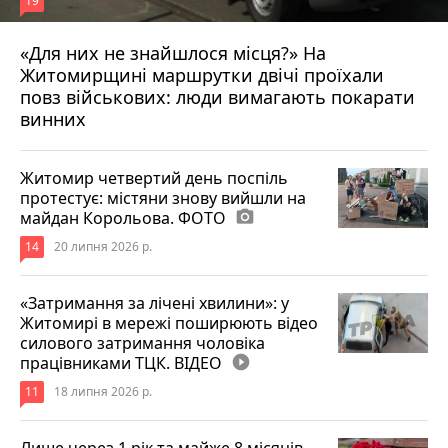
19
«Для них не знайшлося місця?» На
Житомирщині маршрутки двічі проїхали
17 липня 2026 р.
повз військових: люди вимагають покарати
винних
Житомир четвертий день поспіль
протестує: містяни знову вийшли на
майдан Корольова. ФОТО
photo_camera
14
20 липня 2026 р.
«Затримання за лічені хвилини»: у
Житомирі в мережі поширюють відео
силового затримання чоловіка
працівниками ТЦК. ВІДЕО
play_circle_filled
11
18 липня 2026 р.
Лише через 1 рік та майже 8 місяців