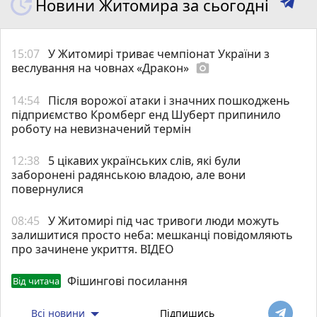
Новини Житомира за сьогодні
15:07
У Житомирі триває чемпіонат України з
веслування на човнах «Дракон»
photo_camera
14:54
Після ворожої атаки і значних пошкоджень
підприємство Кромберг енд Шуберт припинило
роботу на невизначений термін
12:38
5 цікавих українських слів, які були
заборонені радянською владою, але вони
повернулися
08:45
У Житомирі під час тривоги люди можуть
залишитися просто неба: мешканці повідомляють
про зачинене укриття. ВІДЕО
Фішингові посилання
Від читача
Всі новини
Підпишись