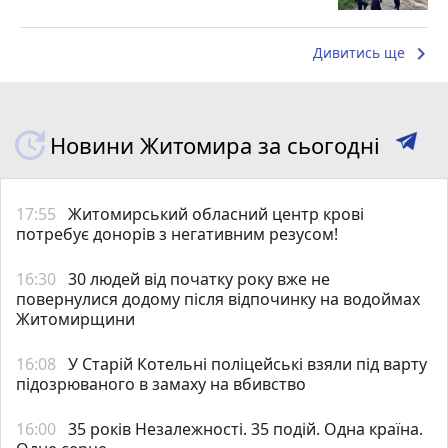
keyboard_arrow_right
Дивитись ще
Новини Житомира за сьогодні
17:55
Житомирський обласний центр крові
потребує донорів з негативним резусом!
16:30
30 людей від початку року вже не
повернулися додому після відпочинку на водоймах
Житомирщини
16:08
У Старій Котельні поліцейські взяли під варту
підозрюваного в замаху на вбивство
16:00
35 років Незалежності. 35 подій. Одна країна.