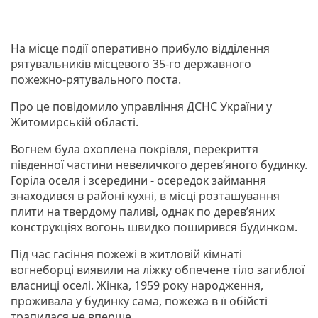
На місце події оперативно прибуло відділення
рятувальників місцевого 35-го державного
пожежно-рятувального поста.
Про це повідомило управління ДСНС України у
Житомирській області.
Вогнем була охоплена покрівля, перекриття
південної частини невеличкого дерев’яного будинку.
Горіла оселя і зсередини - осередок займання
знаходився в районі кухні, в місці розташування
плити на твердому паливі, однак по дерев’яних
конструкціях вогонь швидко поширився будинком.
Під час гасіння пожежі в житловій кімнаті
вогнеборці виявили на ліжку обпечене тіло загиблої
власниці оселі. Жінка, 1959 року народження,
проживала у будинку сама, пожежа в її обійсті
трапилася не вперше.