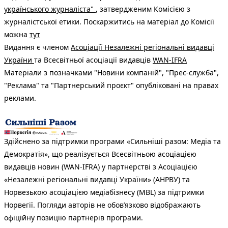
українського журналіста"
, затвердженим Комісією з
журналістської етики. Поскаржитись на матеріал до Комісії
можна
тут
Видання є членом
Асоціації Незалежні регіональні видавці
України
та Всесвітньої асоціації видавців
WAN-IFRA
Матеріали з позначками "Новини компаній", "Прес-служба",
"Реклама" та "Партнерський проєкт" опубліковані на правах
реклами.
Здійснено за підтримки програми «Сильніші разом: Медіа та
Демократія», що реалізується Всесвітньою асоціацією
видавців новин (WAN-IFRA) у партнерстві з Асоціацією
«Незалежні регіональні видавці України» (АНРВУ) та
Норвезькою асоціацією медіабізнесу (MBL) за підтримки
Норвегії. Погляди авторів не обов’язково відображають
офіційну позицію партнерів програми.