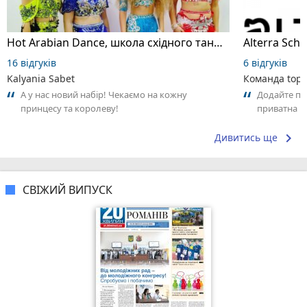
Hot Arabian Dance, школа східного танцю
16 відгуків
6 відгуків
Kalyania Sabet
Команда top2
А у нас новий набір! Чекаємо на кожну
Додайте пер
принцесу та королеву!
приватна ш
досвідом – 
keyboard_arrow_right
Дивитись ще
СВІЖИЙ ВИПУСК