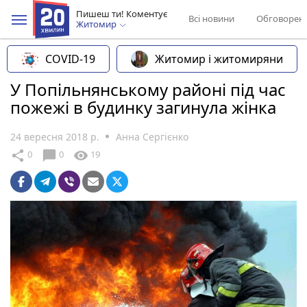
Пишеш ти! Коментує
Всі новини
Обговорен
Житомир
COVID-19
Житомир і житомиряни
У Попільнянському районі під час
пожежі в будинку загинула жінка
24 вересня 2018 р.
Анна Сергієнко
chat_bubble
share
visibility
0
0
19