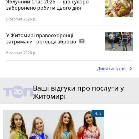
Яблучний Спас 2026 — що суворо
заборонено робити цього дня
6 серпня 2026 р.
У Житомирі правоохоронці
затримали торговця зброєю
photo_camera
6 серпня 2026 р.
keyboard_arrow_right
Дивитись ще
Ваші відгуки про послуги у
Житомирі
4.5