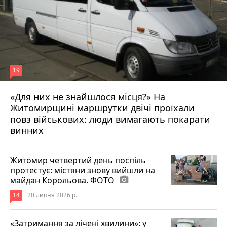
19
«Для них не знайшлося місця?» На
Житомирщині маршрутки двічі проїхали
17 липня 2026 р.
повз військових: люди вимагають покарати
винних
Житомир четвертий день поспіль
протестує: містяни знову вийшли на
майдан Корольова. ФОТО
photo_camera
14
20 липня 2026 р.
«Затримання за лічені хвилини»: у