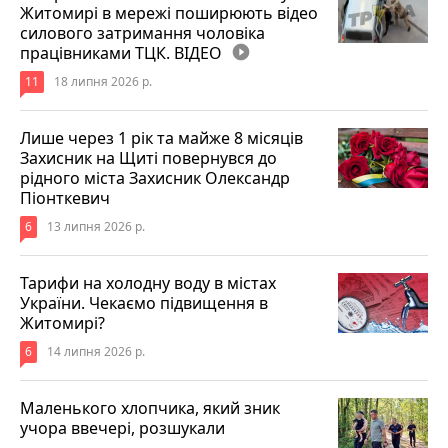
Житомирі в мережі поширюють відео
силового затримання чоловіка
працівниками ТЦК. ВІДЕО
play_circle_filled
11
18 липня 2026 р.
Лише через 1 рік та майже 8 місяців
Захисник на Щиті повернувся до
рідного міста Захисник Олександр
Піонткевич
6
13 липня 2026 р.
Тарифи на холодну воду в містах
України. Чекаємо підвищення в
Житомирі?
6
14 липня 2026 р.
Маленького хлопчика, який зник
учора ввечері, розшукали