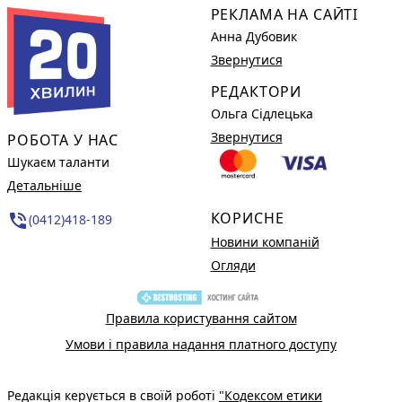
РЕКЛАМА НА САЙТІ
Анна Дубовик
Звернутися
РЕДАКТОРИ
Ольга Сідлецька
Звернутися
РОБОТА У НАС
Шукаєм таланти
Детальніше
КОРИСНЕ
phone_in_talk
(0412)418-189
Новини компаній
Огляди
Правила користування сайтом
Умови і правила надання платного доступу
Редакція керується в своїй роботі
"Кодексом етики