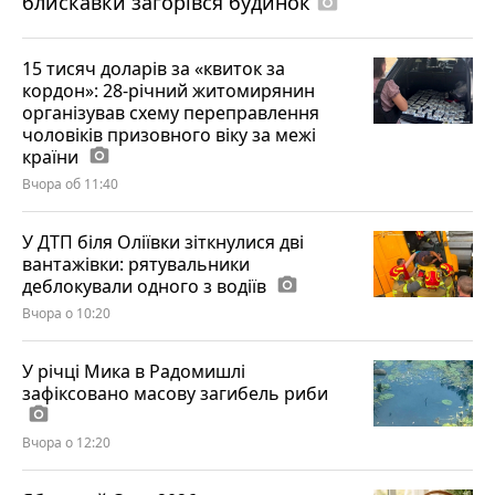
блискавки загорівся будинок
photo_camera
15 тисяч доларів за «квиток за
кордон»: 28-річний житомирянин
організував схему переправлення
чоловіків призовного віку за межі
країни
photo_camera
Вчора об 11:40
У ДТП біля Оліївки зіткнулися дві
вантажівки: рятувальники
деблокували одного з водіїв
photo_camera
Вчора о 10:20
У річці Мика в Радомишлі
зафіксовано масову загибель риби
photo_camera
Вчора о 12:20