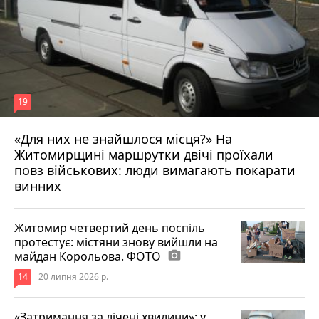
19
«Для них не знайшлося місця?» На
Житомирщині маршрутки двічі проїхали
17 липня 2026 р.
повз військових: люди вимагають покарати
винних
Житомир четвертий день поспіль
протестує: містяни знову вийшли на
майдан Корольова. ФОТО
photo_camera
14
20 липня 2026 р.
«Затримання за лічені хвилини»: у