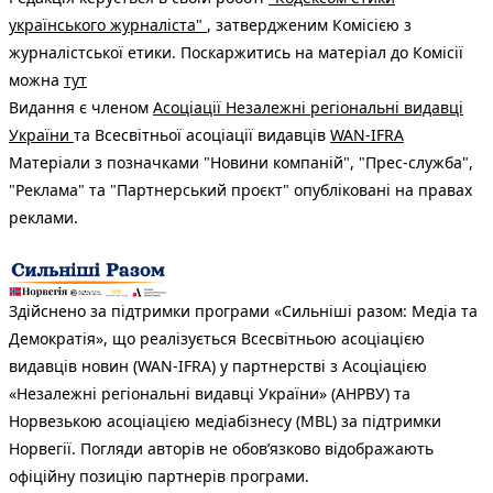
українського журналіста"
, затвердженим Комісією з
журналістської етики. Поскаржитись на матеріал до Комісії
можна
тут
Видання є членом
Асоціації Незалежні регіональні видавці
України
та Всесвітньої асоціації видавців
WAN-IFRA
Матеріали з позначками "Новини компаній", "Прес-служба",
"Реклама" та "Партнерський проєкт" опубліковані на правах
реклами.
Здійснено за підтримки програми «Сильніші разом: Медіа та
Демократія», що реалізується Всесвітньою асоціацією
видавців новин (WAN-IFRA) у партнерстві з Асоціацією
«Незалежні регіональні видавці України» (АНРВУ) та
Норвезькою асоціацією медіабізнесу (MBL) за підтримки
Норвегії. Погляди авторів не обов’язково відображають
офіційну позицію партнерів програми.