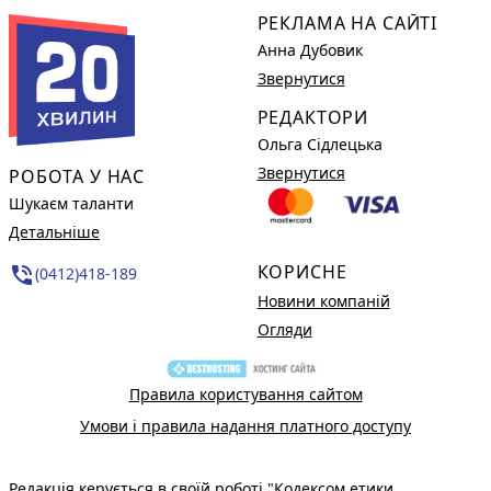
РЕКЛАМА НА САЙТІ
Анна Дубовик
Звернутися
РЕДАКТОРИ
Ольга Сідлецька
Звернутися
РОБОТА У НАС
Шукаєм таланти
Детальніше
КОРИСНЕ
phone_in_talk
(0412)418-189
Новини компаній
Огляди
Правила користування сайтом
Умови і правила надання платного доступу
Редакція керується в своїй роботі
"Кодексом етики