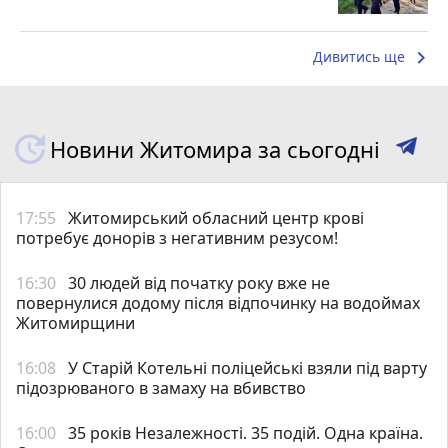
keyboard_arrow_right
Дивитись ще
Новини Житомира за сьогодні
17:55
Житомирський обласний центр крові
потребує донорів з негативним резусом!
16:30
30 людей від початку року вже не
повернулися додому після відпочинку на водоймах
Житомирщини
16:08
У Старій Котельні поліцейські взяли під варту
підозрюваного в замаху на вбивство
16:00
35 років Незалежності. 35 подій. Одна країна.