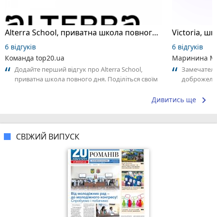
Alterra School, приватна школа повного дня
6 відгуків
6 відгуків
Команда top20.ua
Маринина М
Додайте перший відгук про Alterra School,
Замечатель
приватна школа повного дня. Поділіться своїм
доброжела
досвідом – що Вам сподобалось, а...
коллективо
keyboard_arrow_right
Дивитись ще
СВІЖИЙ ВИПУСК