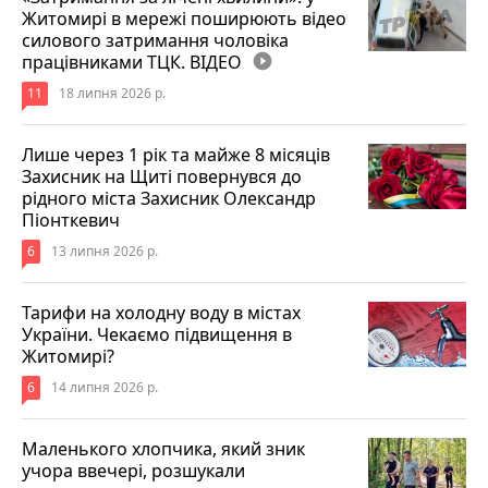
Житомирі в мережі поширюють відео
силового затримання чоловіка
працівниками ТЦК. ВІДЕО
play_circle_filled
11
18 липня 2026 р.
Лише через 1 рік та майже 8 місяців
Захисник на Щиті повернувся до
рідного міста Захисник Олександр
Піонткевич
6
13 липня 2026 р.
Тарифи на холодну воду в містах
України. Чекаємо підвищення в
Житомирі?
6
14 липня 2026 р.
Маленького хлопчика, який зник
учора ввечері, розшукали