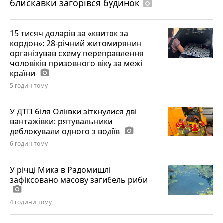
блискавки загорівся будинок
photo_camera
15 тисяч доларів за «квиток за
кордон»: 28-річний житомирянин
організував схему переправлення
чоловіків призовного віку за межі
країни
photo_camera
5 годин тому
У ДТП біля Оліївки зіткнулися дві
вантажівки: рятувальники
деблокували одного з водіїв
photo_camera
6 годин тому
У річці Мика в Радомишлі
зафіксовано масову загибель риби
photo_camera
4 години тому