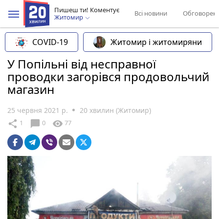
Пишеш ти! Коментує
Всі новини
Обговорен
Житомир
COVID-19
Житомир і житомиряни
У Попільні від несправної
проводки загорівся продовольчий
магазин
25 червня 2021 р.
20 хвилин (Житомир)
chat_bubble
share
visibility
1
0
77