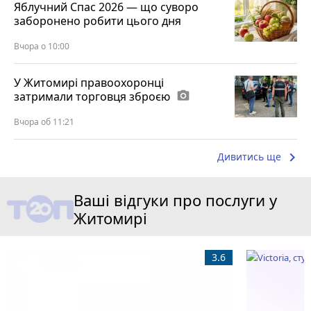
Яблучний Спас 2026 — що суворо
заборонено робити цього дня
Вчора о 10:00
У Житомирі правоохоронці
затримали торговця зброєю
photo_camera
Вчора об 11:21
keyboard_arrow_right
Дивитись ще
Ваші відгуки про послуги у
Житомирі
3.6