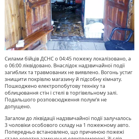
Силами бійців ДСНС о 04:45 пожежу локалізовано, а
о 06:00 ліквідовано. Внаслідок надзвичайної події
загиблих та травмованих не виявлено. Вогонь устиг
знищити покрівлю магазину й підсобну кімнату.
Пошкоджено електропобутову техніку та
облицювання стін і стелі в торгівельному залі.
Подальшого розповсюдження полум’я не
допущено.
Загалом до ліквідації надзвичайної події залучалось
3 чоловіки особового складу на 1 пожежному авто.
Попередньо встановлено, що причиною пожежі
стало коротке замкнення електромережі. Зі слів