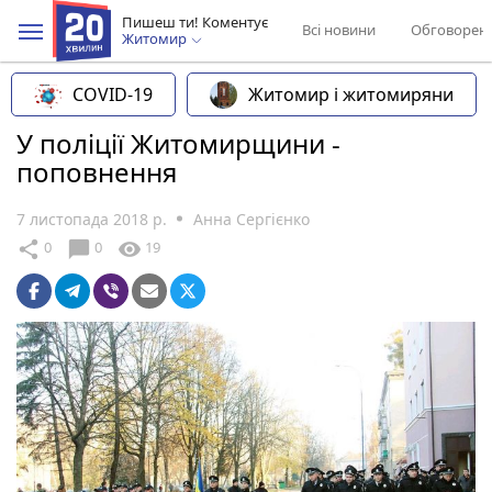
Пишеш ти! Коментує
Всі новини
Обговорен
Житомир
COVID-19
Житомир і житомиряни
У поліції Житомирщини -
поповнення
7 листопада 2018 р.
Анна Сергієнко
chat_bubble
share
visibility
0
0
19