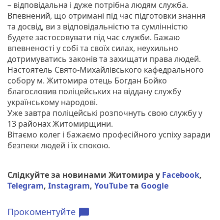
– відповідальна і дуже потрібна людям служба.
Впевнений, що отримані під час підготовки знання
та досвід, ви з відповідальністю та сумлінністю
будете застосовувати під час служби. Бажаю
впевненості у собі та своїх силах, неухильно
дотримуватись законів та захищати права людей.
Настоятель Свято-Михайлівського кафедрального
собору м. Житомира отець Богдан Бойко
благословив поліцейських на віддану службу
українському народові.
Уже завтра поліцейські розпочнуть свою службу у
13 районах Житомирщини.
Вітаємо колег і бажаємо професійного успіху заради
безпеки людей і їх спокою.
Слідкуйте за новинами Житомира у
Facebook
,
Telegram
,
Instagram
,
YouTube
та
Google
Прокоментуйте
chat_bubble