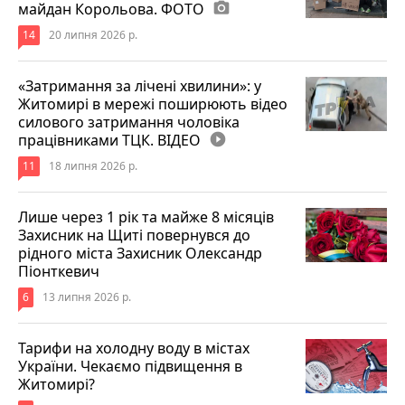
майдан Корольова. ФОТО
photo_camera
14
20 липня 2026 р.
«Затримання за лічені хвилини»: у
Житомирі в мережі поширюють відео
силового затримання чоловіка
працівниками ТЦК. ВІДЕО
play_circle_filled
11
18 липня 2026 р.
Лише через 1 рік та майже 8 місяців
Захисник на Щиті повернувся до
рідного міста Захисник Олександр
Піонткевич
6
13 липня 2026 р.
Тарифи на холодну воду в містах
України. Чекаємо підвищення в
Житомирі?