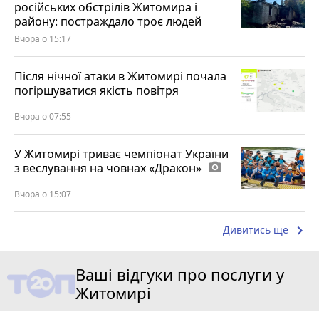
російських обстрілів Житомира і
району: постраждало троє людей
Вчора о 15:17
Після нічної атаки в Житомирі почала
погіршуватися якість повітря
Вчора о 07:55
У Житомирі триває чемпіонат України
з веслування на човнах «Дракон»
photo_camera
Вчора о 15:07
keyboard_arrow_right
Дивитись ще
Ваші відгуки про послуги у
Житомирі