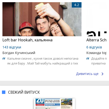
4.2
Loft bar Hookah, кальянна
143 відгуки
6 відгуків
Богдан Кучинський
Команда top2
Кальяни смачні , кухня також доволі непогана
Додайте пер
як для бару . Май Тай мабуть найкращий з тих
приватна ш
що я куштував ) . Повернуся до...
досвідом – 
keyboard_arrow_right
Дивитись ще
СВІЖИЙ ВИПУСК