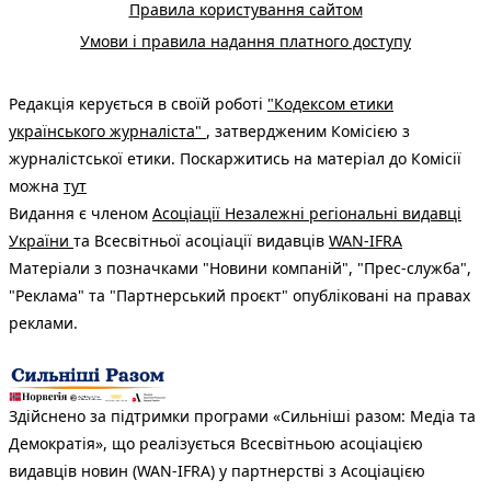
Правила користування сайтом
Умови і правила надання платного доступу
Редакція керується в своїй роботі
"Кодексом етики
українського журналіста"
, затвердженим Комісією з
журналістської етики. Поскаржитись на матеріал до Комісії
можна
тут
Видання є членом
Асоціації Незалежні регіональні видавці
України
та Всесвітньої асоціації видавців
WAN-IFRA
Матеріали з позначками "Новини компаній", "Прес-служба",
"Реклама" та "Партнерський проєкт" опубліковані на правах
реклами.
Здійснено за підтримки програми «Сильніші разом: Медіа та
Демократія», що реалізується Всесвітньою асоціацією
видавців новин (WAN-IFRA) у партнерстві з Асоціацією