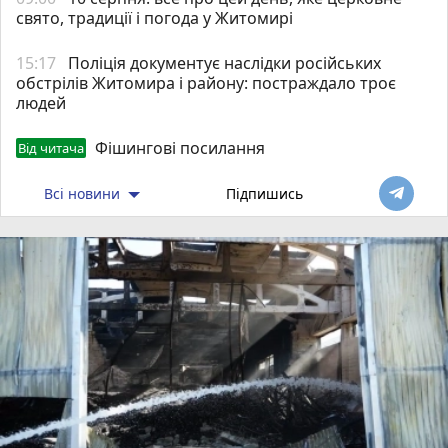
свято, традиції і погода у Житомирі
15:17
Поліція документує наслідки російських
обстрілів Житомира і району: постраждало троє
людей
Фішингові посилання
Від читача
Всі новини
Підпишись