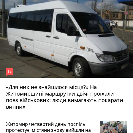
19
«Для них не знайшлося місця?» На
Житомирщині маршрутки двічі проїхали
17 липня 2026 р.
повз військових: люди вимагають покарати
винних
Житомир четвертий день поспіль
протестує: містяни знову вийшли на