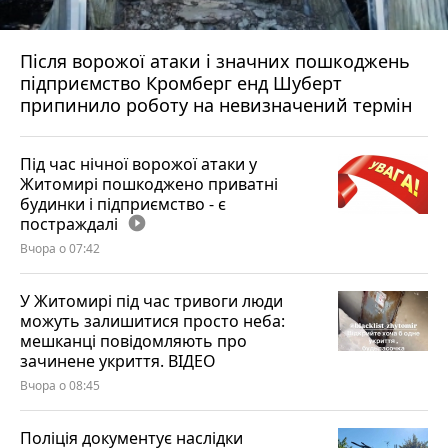
Після ворожої атаки і значних пошкоджень
підприємство Кромберг енд Шуберт
припинило роботу на невизначений термін
Під час нічної ворожої атаки у
Житомирі пошкоджено приватні
будинки і підприємство - є
постраждалі
play_circle_filled
Вчора о 07:42
У Житомирі під час тривоги люди
можуть залишитися просто неба:
мешканці повідомляють про
зачинене укриття. ВІДЕО
Вчора о 08:45
Поліція документує наслідки