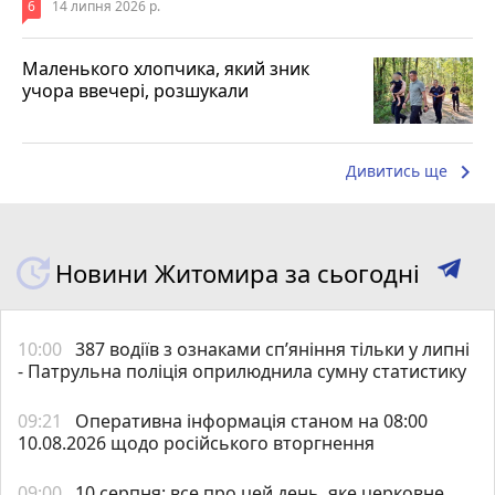
6
14 липня 2026 р.
Маленького хлопчика, який зник
учора ввечері, розшукали
keyboard_arrow_right
Дивитись ще
Новини Житомира за сьогодні
10:00
387 водіїв з ознаками сп’яніння тільки у липні
- Патрульна поліція оприлюднила сумну статистику
09:21
Оперативна інформація станом на 08:00
10.08.2026 щодо російського вторгнення
09:00
10 серпня: все про цей день, яке церковне