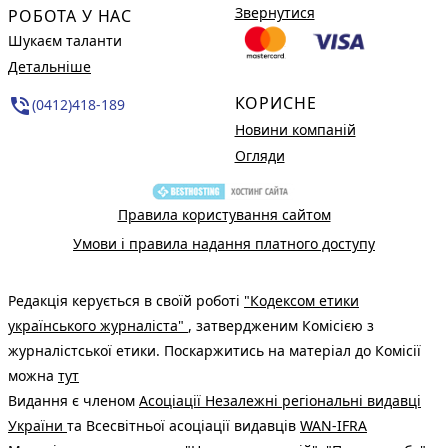
Звернутися
РОБОТА У НАС
Шукаєм таланти
Детальніше
КОРИСНЕ
phone_in_talk
(0412)418-189
Новини компаній
Огляди
Правила користування сайтом
Умови і правила надання платного доступу
Редакція керується в своїй роботі
"Кодексом етики
українського журналіста"
, затвердженим Комісією з
журналістської етики. Поскаржитись на матеріал до Комісії
можна
тут
Видання є членом
Асоціації Незалежні регіональні видавці
України
та Всесвітньої асоціації видавців
WAN-IFRA