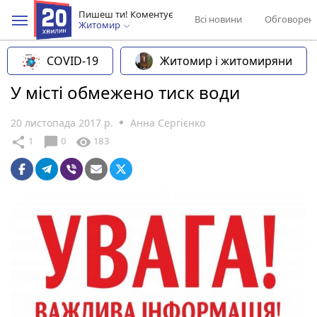
Пишеш ти! Коментує
Всі новини
Обговорен
Житомир
COVID-19
Житомир і житомиряни
У місті обмежено тиск води
20 листопада 2017 р.
Анна Сергієнко
chat_bubble
share
visibility
1
0
183