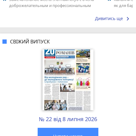
доброжелательным и профессиональным
як для бару
коллективом.
що я куштув
keyboard_arrow_right
Дивитись ще
СВІЖИЙ ВИПУСК
№ 22 від 8 липня 2026