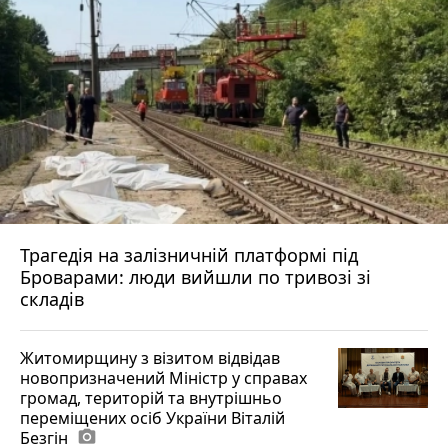
Трагедія на залізничній платформі під
Броварами: люди вийшли по тривозі зі
складів
Житомирщину з візитом відвідав
новопризначений Міністр у справах
громад, територій та внутрішньо
переміщених осіб України Віталій
Безгін
photo_camera