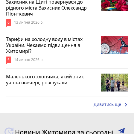
Захисник на Щиті повернувся до
рідного міста Захисник Олександр
Піонткевич
6
13 липня 2026 р.
Тарифи на холодну воду в містах
України. Чекаємо підвищення в
Житомирі?
6
14 липня 2026 р.
Маленького хлопчика, який зник
учора ввечері, розшукали
keyboard_arrow_right
Дивитись ще
Новини Житомира за сьогодні