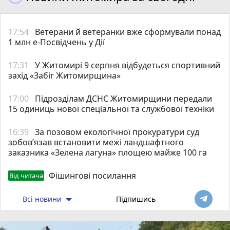
17:54
Ветерани й ветеранки вже сформували понад
1 млн е-Посвідчень у Дії
17:31
У Житомирі 9 серпня відбудеться спортивний
захід «Забіг Житомирщина»
17:00
Підрозділам ДСНС Житомирщини передали
15 одиниць нової спеціальної та службової техніки
16:39
За позовом екологічної прокуратури суд
зобов’язав встановити межі ландшафтного
заказника «Зелена лагуна» площею майже 100 га
Фішингові посилання
Від читача
Всі новини
Підпишись