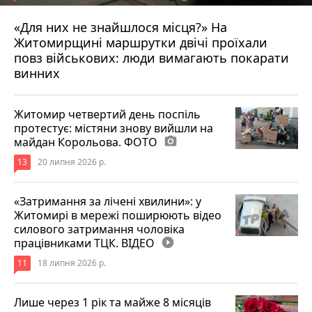
«Для них не знайшлося місця?» На
Житомирщині маршрутки двічі проїхали
17 липня 2026 р.
повз військових: люди вимагають покарати
винних
Житомир четвертий день поспіль
протестує: містяни знову вийшли на
майдан Корольова. ФОТО
photo_camera
13
20 липня 2026 р.
«Затримання за лічені хвилини»: у
Житомирі в мережі поширюють відео
силового затримання чоловіка
працівниками ТЦК. ВІДЕО
play_circle_filled
11
18 липня 2026 р.
Лише через 1 рік та майже 8 місяців