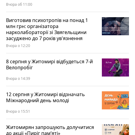
Вчора об 11:00
Виготовив психотропів на понад 1
млн грн: організатора
нарколабораторії зі Звягельщини
засуджено до 7 років ув'язнення
Вчора о 12:20
8 серпня у Житомирі відбудеться 7-й
Велопробіг
Вчора о 14:39
12 серпня у Житомирі відзначать
Міжнародний день молоді
Вчора о 15:51
Житомирян запрошують долучитися
до акції «Пиріг пам’яті»