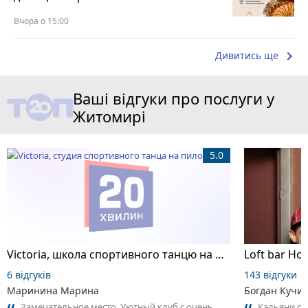
Вчора о 15:00
keyboard_arrow_right
Дивитись ще
Ваші відгуки про послуги у
Житомирі
5.0
Victoria, школа спортивного танцю на пілоні
Loft bar Ho
6 відгуків
143 відгуки
Маринина Марина
Богдан Кучи
Замечательное место. Уютный клуб с очень
Кальяни сма