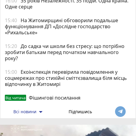
16:00
35 років Незалежності. 35 подій. Одна країна.
Одне серце
15:40
На Житомирщині обговорили подальше
функціонування ДП «Дослідне господарство
«Рихальське»
15:20
До садка чи школи без стресу: що потрібно
зробити батькам перед початком навчального
року?
15:00
Екоінспекція перевірила повідомлення у
соцмережах про стихійні сміттєзвалища біля місць
відпочинку в Житомирі
Фішингові посилання
Від читача
Всі новини
Підпишись