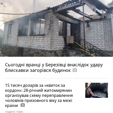
Сьогодні вранці у Березівці внаслідок удару
блискавки загорівся будинок
photo_camera
15 тисяч доларів за «квиток за
кордон»: 28-річний житомирянин
організував схему переправлення
чоловіків призовного віку за межі
країни
photo_camera
годину тому