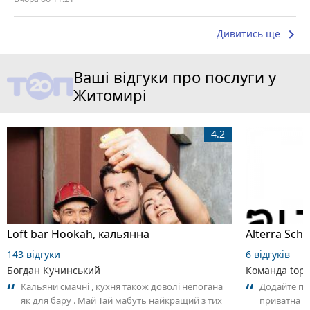
keyboard_arrow_right
Дивитись ще
Ваші відгуки про послуги у
Житомирі
4.2
Loft bar Hookah, кальянна
143 відгуки
6 відгуків
Богдан Кучинський
Команда top2
Кальяни смачні , кухня також доволі непогана
Додайте пер
як для бару . Май Тай мабуть найкращий з тих
приватна ш