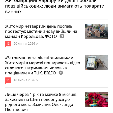
Житомирщині маршрутки двічі проїхали
повз військових: люди вимагають покарати
винних
Житомир четвертий день поспіль
протестує: містяни знову вийшли на
майдан Корольова. ФОТО
photo_camera
13
20 липня 2026 р.
«Затримання за лічені хвилини»: у
Житомирі в мережі поширюють відео
силового затримання чоловіка
працівниками ТЦК. ВІДЕО
play_circle_filled
11
18 липня 2026 р.
Лише через 1 рік та майже 8 місяців
Захисник на Щиті повернувся до
рідного міста Захисник Олександр
Піонткевич