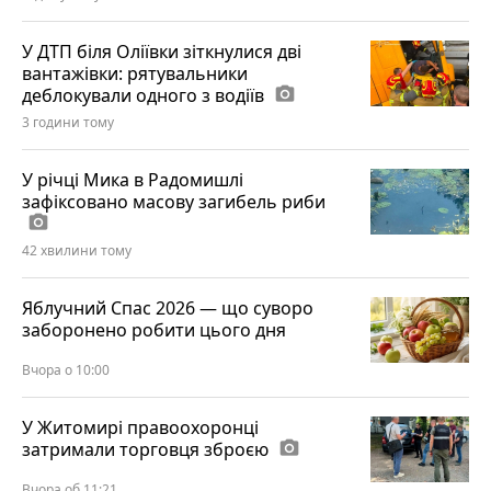
У ДТП біля Оліївки зіткнулися дві
вантажівки: рятувальники
деблокували одного з водіїв
photo_camera
3 години тому
У річці Мика в Радомишлі
зафіксовано масову загибель риби
photo_camera
42 хвилини тому
Яблучний Спас 2026 — що суворо
заборонено робити цього дня
Вчора о 10:00
У Житомирі правоохоронці
затримали торговця зброєю
photo_camera
Вчора об 11:21