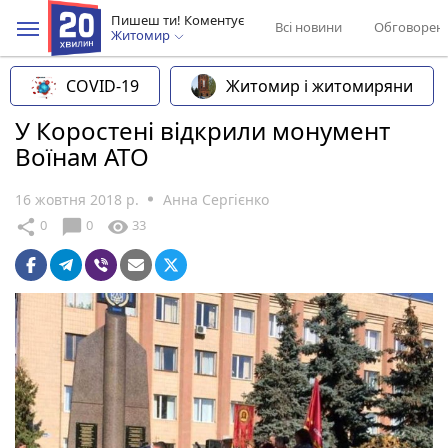
Пишеш ти! Коментує
Всі новини
Обговорен
Житомир
COVID-19
Житомир і житомиряни
У Коростені відкрили монумент
Воїнам АТО
16 жовтня 2018 р.
Анна Сергієнко
chat_bubble
share
visibility
0
0
33