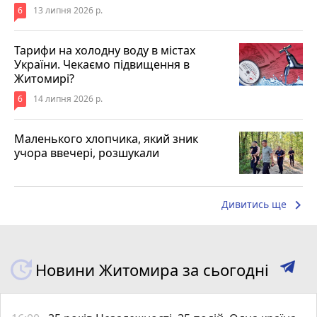
6
13 липня 2026 р.
Тарифи на холодну воду в містах
України. Чекаємо підвищення в
Житомирі?
6
14 липня 2026 р.
Маленького хлопчика, який зник
учора ввечері, розшукали
keyboard_arrow_right
Дивитись ще
Новини Житомира за сьогодні