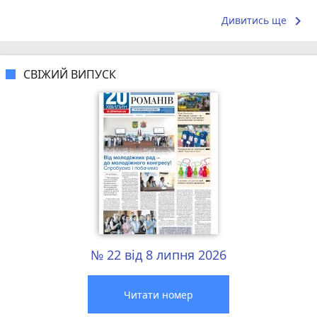
що я куштував ) . Повернуся до...
досвідом – 
keyboard_arrow_right
Дивитись ще
СВІЖИЙ ВИПУСК
№ 22 від 8 липня 2026
Читати номер