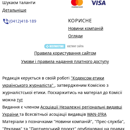
Шукаєм таланти
Детальніше
КОРИСНЕ
phone_in_talk
(0412)418-189
Новини компаній
Огляди
Правила користування сайтом
Умови і правила надання платного доступу
Редакція керується в своїй роботі
"Кодексом етики
українського журналіста"
, затвердженим Комісією з
журналістської етики. Поскаржитись на матеріал до Комісії
можна
тут
Видання є членом
Асоціації Незалежні регіональні видавці
України
та Всесвітньої асоціації видавців
WAN-IFRA
Матеріали з позначками "Новини компаній", "Прес-служба",
"Реклама" та "Партнерський проєкт" опубліковані на правах