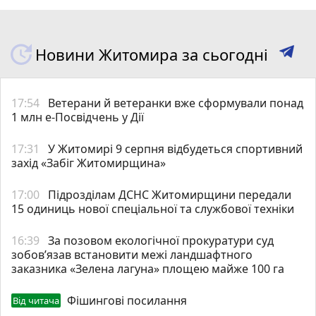
Новини Житомира за сьогодні
17:54
Ветерани й ветеранки вже сформували понад
1 млн е-Посвідчень у Дії
17:31
У Житомирі 9 серпня відбудеться спортивний
захід «Забіг Житомирщина»
17:00
Підрозділам ДСНС Житомирщини передали
15 одиниць нової спеціальної та службової техніки
16:39
За позовом екологічної прокуратури суд
зобов’язав встановити межі ландшафтного
заказника «Зелена лагуна» площею майже 100 га
Фішингові посилання
Від читача