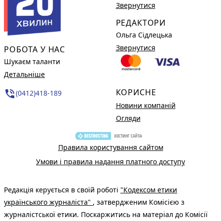
Звернутися
РЕДАКТОРИ
Ольга Сідлецька
Звернутися
РОБОТА У НАС
Шукаєм таланти
Детальніше
КОРИСНЕ
phone_in_talk
(0412)418-189
Новини компаній
Огляди
Правила користування сайтом
Умови і правила надання платного доступу
Редакція керується в своїй роботі
"Кодексом етики
українського журналіста"
, затвердженим Комісією з
журналістської етики. Поскаржитись на матеріал до Комісії