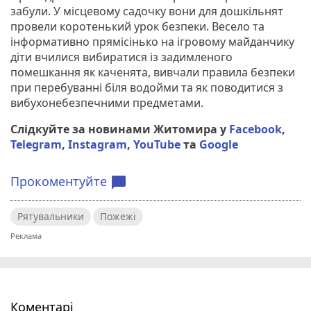
забули. У місцевому садочку вони для дошкільнят
провели коротенький урок безпеки. Весело та
інформативно прямісінько на ігровому майданчику
діти вчилися вибиратися із задимленого
помешкання як каченята, вивчали правила безпеки
при перебуванні біля водойми та як поводитися з
вибухонебезпечними предметами.
Слідкуйте за новинами Житомира у
Facebook
,
Telegram
,
Instagram
,
YouTube
та
Google
Прокоментуйте
chat_bubble
Рятувальники
Пожежі
Коментарі