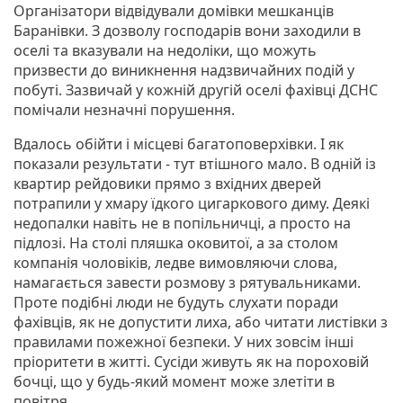
Організатори відвідували домівки мешканців
Баранівки. З дозволу господарів вони заходили в
оселі та вказували на недоліки, що можуть
призвести до виникнення надзвичайних подій у
побуті. Зазвичай у кожній другій оселі фахівці ДСНС
помічали незначні порушення.
Вдалось обійти і місцеві багатоповерхівки. І як
показали результати - тут втішного мало. В одній із
квартир рейдовики прямо з вхідних дверей
потрапили у хмару їдкого цигаркового диму. Деякі
недопалки навіть не в попільничці, а просто на
підлозі. На столі пляшка оковитої, а за столом
компанія чоловіків, ледве вимовляючи слова,
намагається завести розмову з рятувальниками.
Проте подібні люди не будуть слухати поради
фахівців, як не допустити лиха, або читати листівки з
правилами пожежної безпеки. У них зовсім інші
пріоритети в житті. Сусіди живуть як на пороховій
бочці, що у будь-який момент може злетіти в
повітря.