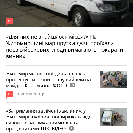
19
«Для них не знайшлося місця?» На
Житомирщині маршрутки двічі проїхали
17 липня 2026 р.
повз військових: люди вимагають покарати
винних
Житомир четвертий день поспіль
протестує: містяни знову вийшли на
майдан Корольова. ФОТО
photo_camera
13
20 липня 2026 р.
«Затримання за лічені хвилини»: у
Житомирі в мережі поширюють відео
силового затримання чоловіка
працівниками ТЦК. ВІДЕО
play_circle_filled