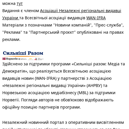
можна
тут
Видання є членом
Асоціації Незалежні регіональні видавці
України
та Всесвітньої асоціації видавців
WAN-IFRA
Матеріали з позначками "Новини компаній", "Прес-служба",
"Реклама" та "Партнерський проєкт" опубліковані на правах
реклами.
Здійснено за підтримки програми «Сильніші разом: Медіа та
Демократія», що реалізується Всесвітньою асоціацією
видавців новин (WAN-IFRA) у партнерстві з Асоціацією
«Незалежні регіональні видавці України» (АНРВУ) та
Норвезькою асоціацією медіабізнесу (MBL) за підтримки
Норвегії. Погляди авторів не обов’язково відображають
офіційну позицію партнерів програми.
Незалежний новинний портал з оперативним висвітленням