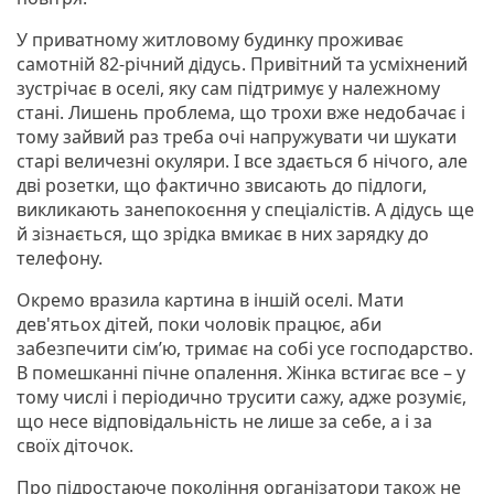
У приватному житловому будинку проживає
самотній 82-річний дідусь. Привітний та усміхнений
зустрічає в оселі, яку сам підтримує у належному
стані. Лишень проблема, що трохи вже недобачає і
тому зайвий раз треба очі напружувати чи шукати
старі величезні окуляри. І все здається б нічого, але
дві розетки, що фактично звисають до підлоги,
викликають занепокоєння у спеціалістів. А дідусь ще
й зізнається, що зрідка вмикає в них зарядку до
телефону.
Окремо вразила картина в іншій оселі. Мати
дев'ятьох дітей, поки чоловік працює, аби
забезпечити сім’ю, тримає на собі усе господарство.
В помешканні пічне опалення. Жінка встигає все – у
тому числі і періодично трусити сажу, адже розуміє,
що несе відповідальність не лише за себе, а і за
своїх діточок.
Про підростаюче покоління організатори також не