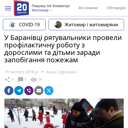
Пишеш ти! Коментує
Всі новини
Обговорен
Житомир
COVID-19
Житомир і житомиряни
У Баранівці рятувальники провели
профілактичну роботу з
дорослими та дітьми заради
запобігання пожежам
19 лютого 2018 р.
Анна Сергієнко
chat_bubble
share
visibility
0
0
24