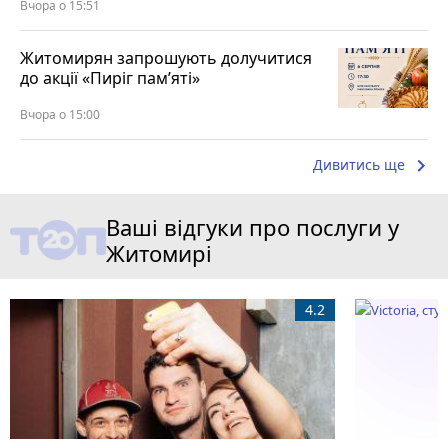
Вчора о 15:51
Житомирян запрошують долучитися
до акції «Пиріг пам’яті»
Вчора о 15:00
keyboard_arrow_right
Дивитись ще
Ваші відгуки про послуги у
Житомирі
4.2