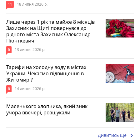
11
18 липня 2026 р.
Лише через 1 рік та майже 8 місяців
Захисник на Щиті повернувся до
рідного міста Захисник Олександр
Піонткевич
6
13 липня 2026 р.
Тарифи на холодну воду в містах
України. Чекаємо підвищення в
Житомирі?
6
14 липня 2026 р.
Маленького хлопчика, який зник
учора ввечері, розшукали
keyboard_arrow_right
Дивитись ще