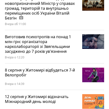
новопризначений Міністр у справах
громад, територій та внутрішньо
переміщених осіб України Віталій
Безгін
photo_camera
Вчора об 11:00
Виготовив психотропів на понад 1
млн грн: організатора
нарколабораторії зі Звягельщини
засуджено до 7 років ув'язнення
Вчора о 12:20
8 серпня у Житомирі відбудеться 7-й
Велопробіг
Вчора о 14:39
12 серпня у Житомирі відзначать
Міжнародний день молоді