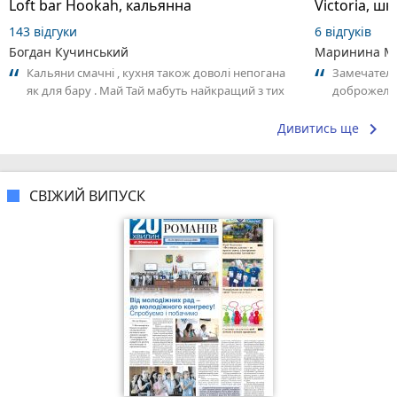
Loft bar Hookah, кальянна
143 відгуки
6 відгуків
Богдан Кучинський
Маринина М
Кальяни смачні , кухня також доволі непогана
Замечатель
як для бару . Май Тай мабуть найкращий з тих
доброжела
що я куштував ) . Повернуся до...
коллективо
keyboard_arrow_right
Дивитись ще
СВІЖИЙ ВИПУСК