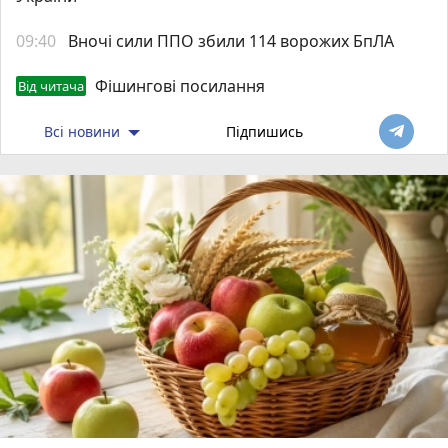
09:40
Вночі сили ППО збили 114 ворожих БпЛА
Фішингові посилання
Від читача
Всі новини
Підпишись