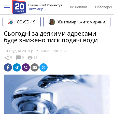
Пишеш ти! Коментує
Всі новини
Обговорен
Житомир
COVID-19
Житомир і житомиряни
Сьогодні за деякими адресами
буде знижено тиск подачі води
10 грудня 2019 р.
Анна Сергієнко
chat_bubble
share
visibility
0
0
31