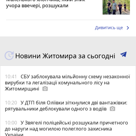
учора ввечері, розшукали
keyboard_arrow_right
Дивитись ще
Новини Житомира за сьогодні
10:41
СБУ заблокувала мільйонну схему незаконної
вирубки та легалізації комунального лісу на
Житомирщині
photo_camera
10:20
У ДТП біля Оліївки зіткнулися дві вантажівки:
рятувальники деблокували одного з водіїв
photo_camera
10:00
У Звягелі поліцейські розшукали причетного
до наруги над могилою полеглого захисника
України