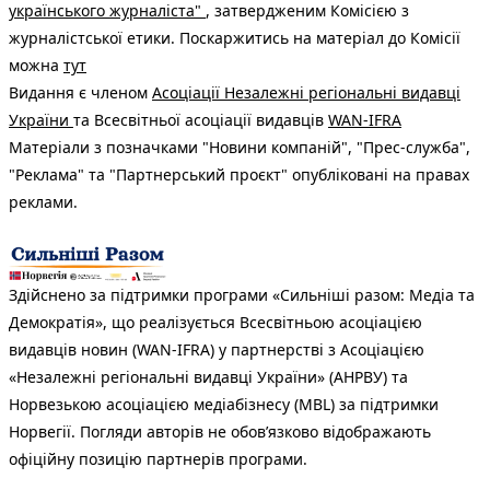
українського журналіста"
, затвердженим Комісією з
журналістської етики. Поскаржитись на матеріал до Комісії
можна
тут
Видання є членом
Асоціації Незалежні регіональні видавці
України
та Всесвітньої асоціації видавців
WAN-IFRA
Матеріали з позначками "Новини компаній", "Прес-служба",
"Реклама" та "Партнерський проєкт" опубліковані на правах
реклами.
Здійснено за підтримки програми «Сильніші разом: Медіа та
Демократія», що реалізується Всесвітньою асоціацією
видавців новин (WAN-IFRA) у партнерстві з Асоціацією
«Незалежні регіональні видавці України» (АНРВУ) та
Норвезькою асоціацією медіабізнесу (MBL) за підтримки
Норвегії. Погляди авторів не обов’язково відображають
офіційну позицію партнерів програми.