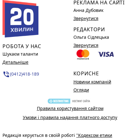
РЕКЛАМА НА САЙТІ
Анна Дубовик
Звернутися
РЕДАКТОРИ
Ольга Сідлецька
Звернутися
РОБОТА У НАС
Шукаєм таланти
Детальніше
КОРИСНЕ
phone_in_talk
(0412)418-189
Новини компаній
Огляди
Правила користування сайтом
Умови і правила надання платного доступу
Редакція керується в своїй роботі
"Кодексом етики