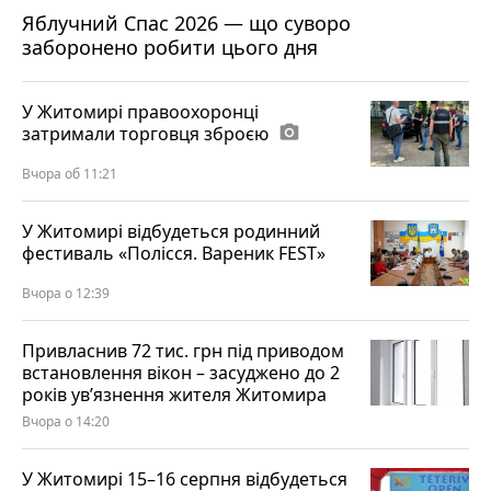
Яблучний Спас 2026 — що суворо
заборонено робити цього дня
У Житомирі правоохоронці
затримали торговця зброєю
photo_camera
Вчора об 11:21
У Житомирі відбудеться родинний
фестиваль «Полісся. Вареник FEST»
Вчора о 12:39
Привласнив 72 тис. грн під приводом
встановлення вікон – засуджено до 2
років ув’язнення жителя Житомира
Вчора о 14:20
У Житомирі 15–16 серпня відбудеться