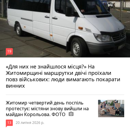
19
«Для них не знайшлося місця?» На
Житомирщині маршрутки двічі проїхали
17 липня 2026 р.
повз військових: люди вимагають покарати
винних
Житомир четвертий день поспіль
протестує: містяни знову вийшли на
майдан Корольова. ФОТО
photo_camera
13
20 липня 2026 р.