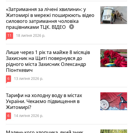
«Затримання за лічені хвилини»: у
Житомирі в мережі поширюють відео
силового затримання чоловіка
працівниками ТЦК. ВІДЕО
play_circle_filled
11
18 липня 2026 р.
Лише через 1 рік та майже 8 місяців
Захисник на Щиті повернувся до
рідного міста Захисник Олександр
Піонткевич
6
13 липня 2026 р.
Тарифи на холодну воду в містах
України. Чекаємо підвищення в
Житомирі?
6
14 липня 2026 р.
Маленького хлопчика, який зник