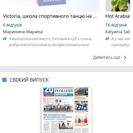
Victoria, школа спортивного танцю на пілоні
6 відгуків
16 відгуків
Маринина Марина
Kalyania Sabe
Замечательное место. Уютный клуб с очень
А у нас нов
доброжелательным и профессиональным
принцесу т
коллективом.
keyboard_arrow_right
Дивитись ще
СВІЖИЙ ВИПУСК