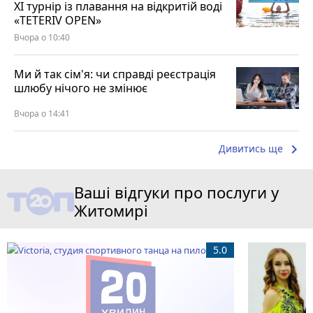
XI турнір із плавання на відкритій воді
«TETERIV OPEN»
Вчора о 10:40
Ми й так сім'я: чи справді реєстрація
шлюбу нічого не змінює
Вчора о 14:41
keyboard_arrow_right
Дивитись ще
Ваші відгуки про послуги у
Житомирі
5.0