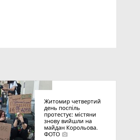
Житомир четвертий
день поспіль
протестує: містяни
знову вийшли на
майдан Корольова.
ФОТО
photo_camera