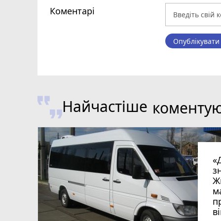
Коментарі
Опублікувати
Найчастіше
коменту
«
з
Ж
м
п
в