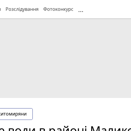
...
я
Розслідування
Фотоконкурс
житомиряни
де води в районі Малик