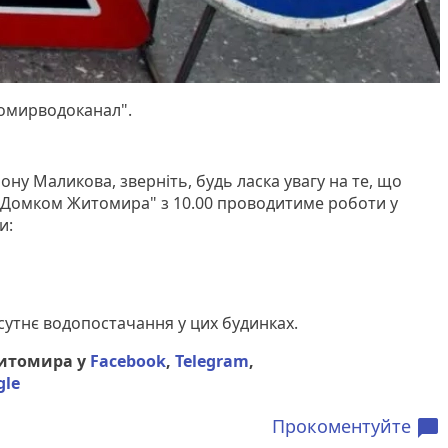
омирводоканал".
ну Маликова, зверніть, будь ласка увагу на те, що
 "Домком Житомира" з 10.00 проводитиме роботи у
и:
сутнє водопостачання у цих будинках.
Житомира у
Facebook
,
Telegram
,
gle
Прокоментуйте
chat_bubble