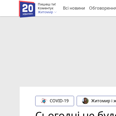
Пишеш ти!
Всі новини
Обговоренн
Коментує
Житомир
COVID-19
Житомир і 
Сьогодні не бу