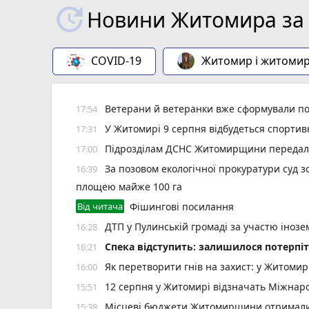
Новини Житомира за 
COVID-19
Житомир і житоми
Ветерани й ветеранки вже сформували пон
17:54
У Житомирі 9 серпня відбудеться спорти
17:31
Підрозділам ДСНС Житомирщини передали 
17:00
За позовом екологічної прокуратури суд 
16:39
площею майже 100 га
Від читача
Фішингові посилання
ДТП у Пулинській громаді за участю іноз
16:28
Спека відступить: залишилося потерпіт
16:21
Як перетворити гнів на захист: у Житоми
16:00
12 серпня у Житомирі відзначать Міжнар
15:51
Місцеві бюджети Житомирщини отримали 
15:38