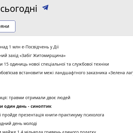
сьогодні
ряни
ад 1 млн е-Посвідчень у Дії
вний захід «Забіг Житомирщина»
15 одиниць нової спеціальної та службової техніки
зобов’язав встановити межі ландшафтного заказника «Зелена ла
емця: травми отримали двоє людей
и один день - синоптик
рі пройде презентація книги-практикуму психолога
одний день молоді
майже 1,4 мільярда гривень єдиного податку