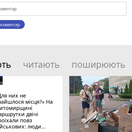
 коментар
ють
читають
поширюють
Для них не
найшлося місця?» На
итомирщині
аршрутки двічі
роїхали повз
ійськових: люди