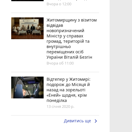
Вчора о 12:00
Житомирщину з візитом
відвідав
новопризначений
Міністр у справах
громад, територій та
внутрішньо
переміщених осіб
України Віталій Безгін
Вчора об 11:00
Відтепер у Житомирі:
подорож до Місяця й
назад на зорельоті
«Еней» щодня, крім
понеділка
13 січня 2020 р.
keyboard_arrow_right
Дивитись ще