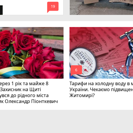
имагають покарати
mode_comment
инних
19
mode_comment
6
рез 1 рік та майже 8
Тарифи на холодну воду в 
 Захисник на Щиті
України. Чекаємо підвищен
вся до рідного міста
Житомирі?
ик Олександр Піонткевич