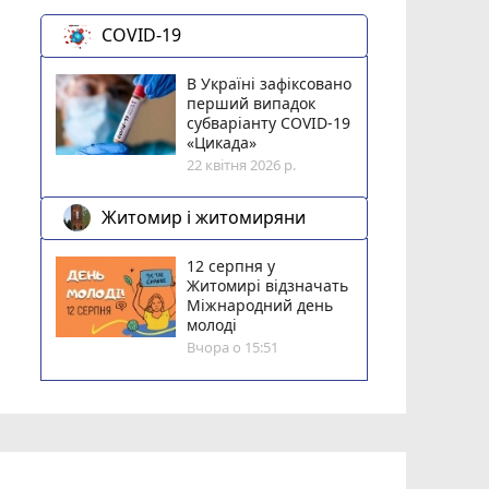
COVID-19
В Україні зафіксовано
перший випадок
субваріанту COVID-19
«Цикада»
22 квітня 2026 р.
Житомир і житомиряни
12 серпня у
Житомирі відзначать
Міжнародний день
молоді
Вчора о 15:51