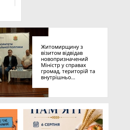
Житомирщину з
візитом відвідав
новопризначений
Міністр у справах
7
громад, територій та
внутрішньо
переміщених осіб
України Віталій Безгін
photo_camera