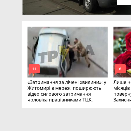
в
в
ий зник
и
mode_comment
mode_comment
11
6
«Затримання за лічені хвилини»: у
Лише че
Житомирі в мережі поширюють
місяців
відео силового затримання
поверну
чоловіка працівниками ТЦК.
Захисн
ВІДЕО
play_circle_filled