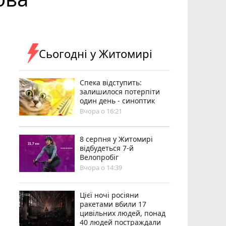
Сьогодні у Житомирі
Спека відступить:
залишилося потерпіти
один день - синоптик
Вчора о 16:21
8 серпня у Житомирі
відбудеться 7-й
Велопробіг
Вчора о 14:39
Цієї ночі росіяни
ракетами вбили 17
цивільних людей, понад
40 людей постраждали