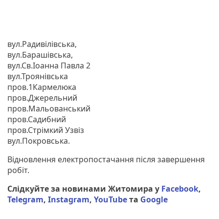
вул.Радивілівська,
вул.Барашівська,
вул.Св.Іоанна Павла 2
вул.Троянівська
пров.1Кармелюка
пров.Джерельний
пров.Мальованський
пров.Садибний
пров.Стрімкий Узвіз
вул.Покровська.
Відновлення електропостачання після завершення
робіт.
Слідкуйте за новинами Житомира у
Facebook
,
Telegram
,
Instagram
,
YouTube
та
Google