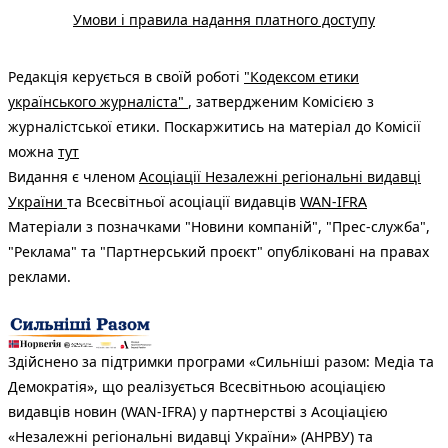
Умови і правила надання платного доступу
Редакція керується в своїй роботі
"Кодексом етики
українського журналіста"
, затвердженим Комісією з
журналістської етики. Поскаржитись на матеріал до Комісії
можна
тут
Видання є членом
Асоціації Незалежні регіональні видавці
України
та Всесвітньої асоціації видавців
WAN-IFRA
Матеріали з позначками "Новини компаній", "Прес-служба",
"Реклама" та "Партнерський проєкт" опубліковані на правах
реклами.
Здійснено за підтримки програми «Сильніші разом: Медіа та
Демократія», що реалізується Всесвітньою асоціацією
видавців новин (WAN-IFRA) у партнерстві з Асоціацією
«Незалежні регіональні видавці України» (АНРВУ) та