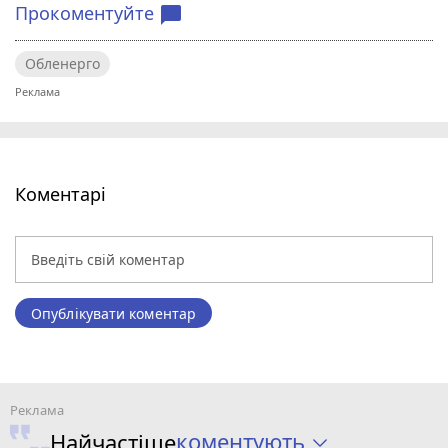
Прокоментуйте
chat_bubble
Обленерго
Коментарі
Опублікувати коментар
коментують
Найчастіше