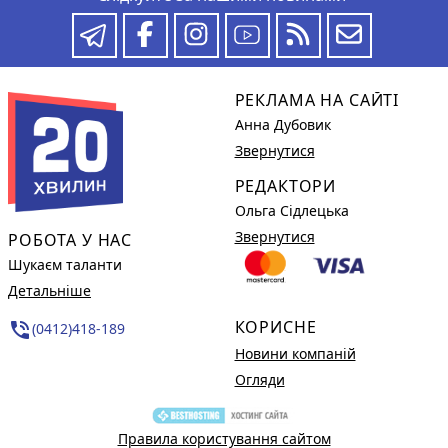
РЕКЛАМА НА САЙТІ
Анна Дубовик
Звернутися
РЕДАКТОРИ
Ольга Сідлецька
Звернутися
РОБОТА У НАС
Шукаєм таланти
Детальніше
КОРИСНЕ
phone_in_talk
(0412)418-189
Новини компаній
Огляди
Правила користування сайтом