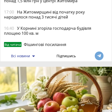
понад 1,5 млн грн у центрі Житомира
17:00
На Житомирщині від початку року
народилося понад 3 тисячі дітей
16:40
У Корнині згоріла господарча будівля
площею 100 кв. м
Фішингові посилання
Від читача
Всі новини
Підпишись