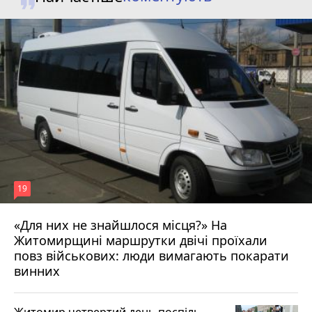
19
«Для них не знайшлося місця?» На
Житомирщині маршрутки двічі проїхали
17 липня 2026 р.
повз військових: люди вимагають покарати
винних
Житомир четвертий день поспіль