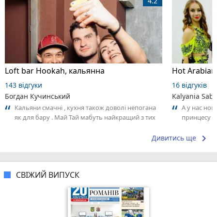
4.2
Loft bar Hookah, кальянна
143 відгуки
16 відгуків
Богдан Кучинський
Kalyania Sabe
Кальяни смачні , кухня також доволі непогана
А у нас нов
як для бару . Май Тай мабуть найкращий з тих
принцесу т
що я куштував ) . Повернуся до...
keyboard_arrow_right
Дивитись ще
СВІЖИЙ ВИПУСК