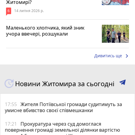
Житомирі?
6
14 липня 2026 р.
Маленького хлопчика, який зник
учора ввечері, розшукали
keyboard_arrow_right
Дивитись ще
Новини Житомира за сьогодні
17:55
Жителя Потіївської громади судитимуть за
умисне вбивство своєї співмешканки
17:21
Прокуратура через суд домоглася
повернення громаді земельної ділянки вартістю