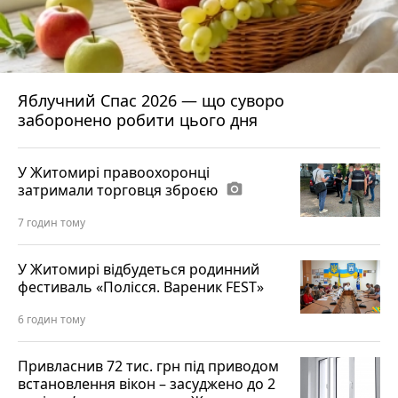
Яблучний Спас 2026 — що суворо
заборонено робити цього дня
У Житомирі правоохоронці
затримали торговця зброєю
photo_camera
7 годин тому
У Житомирі відбудеться родинний
фестиваль «Полісся. Вареник FEST»
6 годин тому
Привласнив 72 тис. грн під приводом
встановлення вікон – засуджено до 2