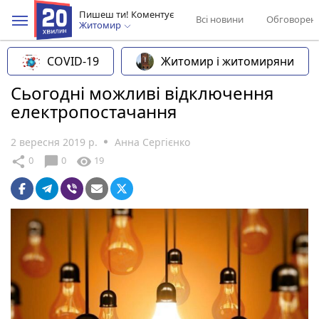
Пишеш ти! Коментує
Всі новини
Обговорен
Житомир
COVID-19
Житомир і житомиряни
Сьогодні можливі відключення
електропостачання
2 вересня 2019 р.
Анна Сергієнко
chat_bubble
share
visibility
0
0
19