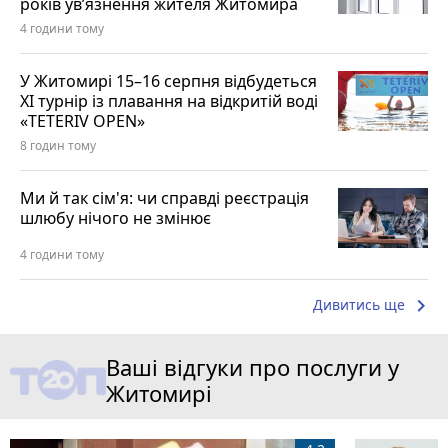
років ув’язнення жителя Житомира
4 години тому
У Житомирі 15–16 серпня відбудеться
XI турнір із плавання на відкритій воді
«TETERIV OPEN»
8 годин тому
Ми й так сім'я: чи справді реєстрація
шлюбу нічого не змінює
4 години тому
keyboard_arrow_right
Дивитись ще
Ваші відгуки про послуги у
Житомирі