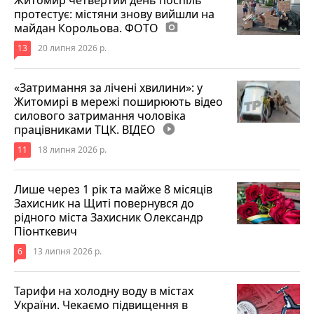
протестує: містяни знову вийшли на
майдан Корольова. ФОТО
photo_camera
13
20 липня 2026 р.
«Затримання за лічені хвилини»: у
Житомирі в мережі поширюють відео
силового затримання чоловіка
працівниками ТЦК. ВІДЕО
play_circle_filled
11
18 липня 2026 р.
Лише через 1 рік та майже 8 місяців
Захисник на Щиті повернувся до
рідного міста Захисник Олександр
Піонткевич
6
13 липня 2026 р.
Тарифи на холодну воду в містах
України. Чекаємо підвищення в