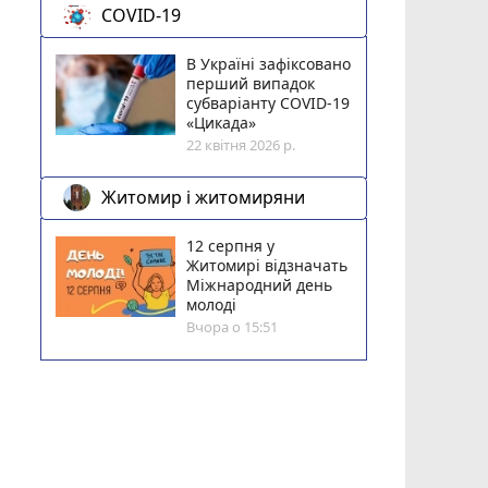
COVID-19
В Україні зафіксовано
перший випадок
субваріанту COVID-19
«Цикада»
22 квітня 2026 р.
Житомир і житомиряни
12 серпня у
Житомирі відзначать
Міжнародний день
молоді
Вчора о 15:51