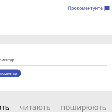
Прокоментуйте
chat_bubble
 коментар
ють
читають
поширюють