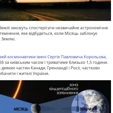
і Землі зможуть спостерігати незвичайне астрономічне
темнення, яке відбудеться, коли Місяць заблокує
а Землю.
зей космонавтики імені Сергія Павловича Корольова
,
6 за київським часом і триватиме близько 1,5 години.
деяких частин Канади, Гренландії і Росії, частково
бачити і жителі України.