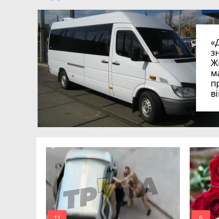
«
з
Ж
м
п
в
в
в
ий зник
и
11
6