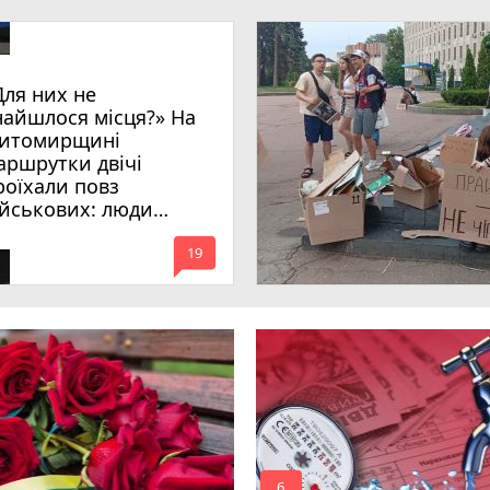
Для них не
найшлося місця?» На
итомирщині
аршрутки двічі
роїхали повз
ійськових: люди
имагають покарати
mode_comment
инних
19
6