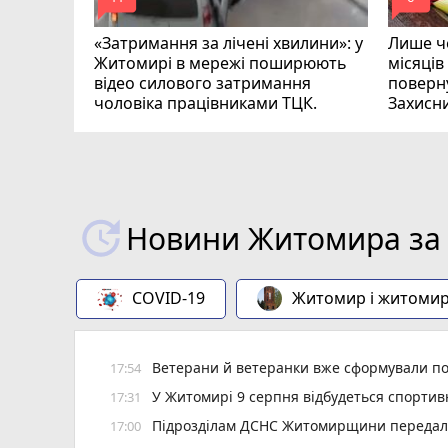
mode_comment
mode_comment
«Затримання за лічені хвилини»: у
Лише че
Житомирі в мережі поширюють
місяців
відео силового затримання
поверну
чоловіка працівниками ТЦК.
Захисн
ВІДЕО
play_circle_filled
Новини Житомира за 
COVID-19
Житомир і житоми
Ветерани й ветеранки вже сформували пон
17:54
У Житомирі 9 серпня відбудеться спорти
17:31
Підрозділам ДСНС Житомирщини передали 
17:00