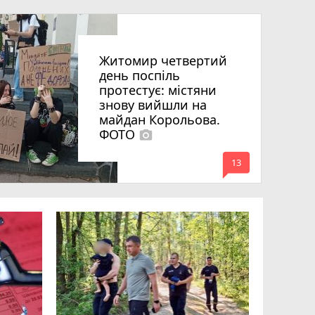
Житомир четвертий
день поспіль
протестує: містяни
знову вийшли на
майдан Корольова.
ФОТО
photo_camera
mode_comment
13
«Затриман
Житомир
відео си
чоловіка
ВІДЕО
play_circle_filled
11