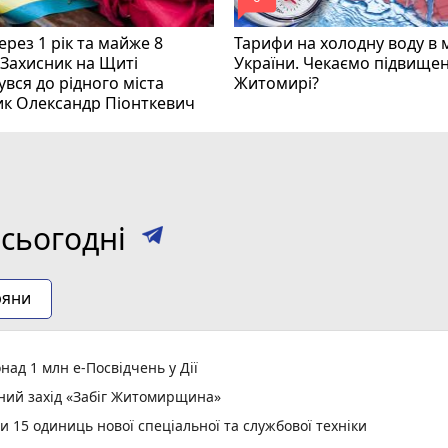
mode_comment
рез 1 рік та майже 8
Тарифи на холодну воду в 
 Захисник на Щиті
України. Чекаємо підвищен
вся до рідного міста
Житомирі?
ик Олександр Піонткевич
сьогодні
ряни
ад 1 млн е-Посвідчень у Дії
вний захід «Забіг Житомирщина»
15 одиниць нової спеціальної та службової техніки