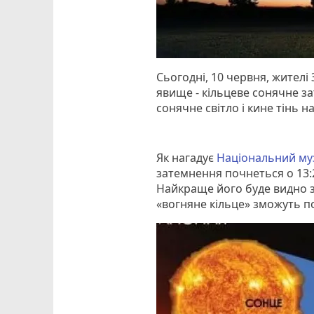
Сьогодні, 10 червня, жител
явище - кільцеве сонячне за
сонячне світло і кине тінь н
Як нагадує
Національний му
затемнення почнеться о 13:2
Найкраще його буде видно з 
«вогняне кільце» зможуть по