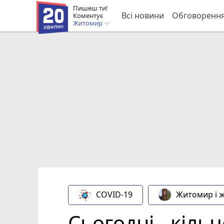
Пишеш ти!
Всі новини
Обговоренн
Коментує
Житомир
COVID-19
Житомир і 
Сьогодні - кіл