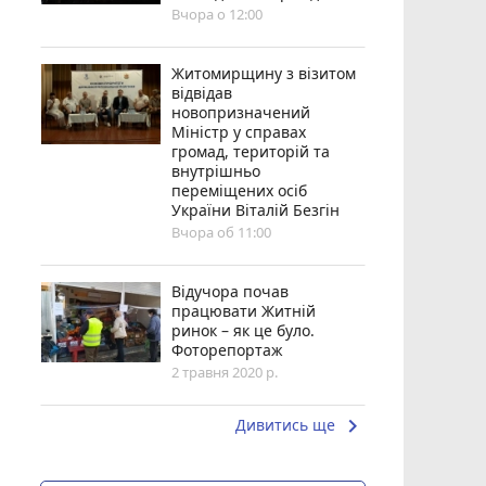
Вчора о 12:00
Житомирщину з візитом
відвідав
новопризначений
Міністр у справах
громад, територій та
внутрішньо
переміщених осіб
України Віталій Безгін
Вчора об 11:00
Відучора почав
працювати Житній
ринок – як це було.
Фоторепортаж
2 травня 2020 р.
keyboard_arrow_right
Дивитись ще