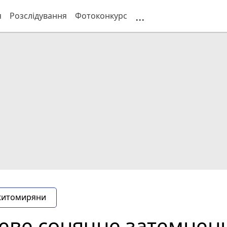
...
я
Розслідування
Фотоконкурс
житомиряни
ьцеве сонячне затемнен