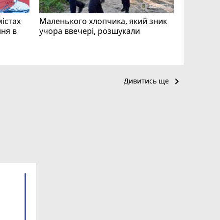
mode_comment
містах
Маленького хлопчика, який зник
ня в
учора ввечері, розшукали
keyboard_arrow_right
Дивитись ще