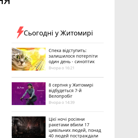
Сьогодні у Житомирі
Спека відступить:
залишилося потерпіти
один день - синоптик
Вчора о 16:21
8 серпня у Житомирі
відбудеться 7-й
Велопробіг
Вчора о 14:39
Цієї ночі росіяни
ракетами вбили 17
цивільних людей, понад
40 людей постраждали