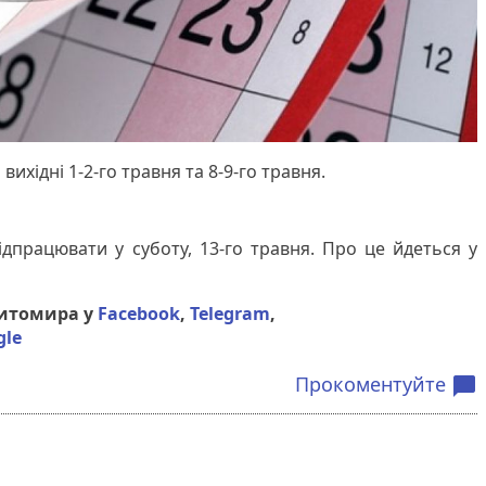
вихідні 1-2-го травня та 8-9-го травня.
ідпрацювати у суботу, 13-го травня. Про це йдеться у
Житомира у
Facebook
,
Telegram
,
gle
Прокоментуйте
chat_bubble