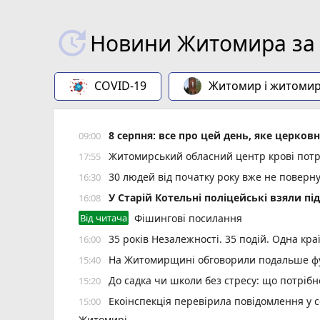
Новини Житомира за 
COVID-19
Житомир і житоми
8 серпня: все про цей день, яке церков
09:00
Житомирський обласний центр крові потр
17:55
30 людей від початку року вже не повер
16:30
У Старій Котельні поліцейські взяли пі
16:08
Від читача
Фішингові посилання
35 років Незалежності. 35 подій. Одна кра
16:00
На Житомирщині обговорили подальше фу
15:40
До садка чи школи без стресу: що потріб
15:20
Екоінспекція перевірила повідомлення у с
15:00
Житомирі