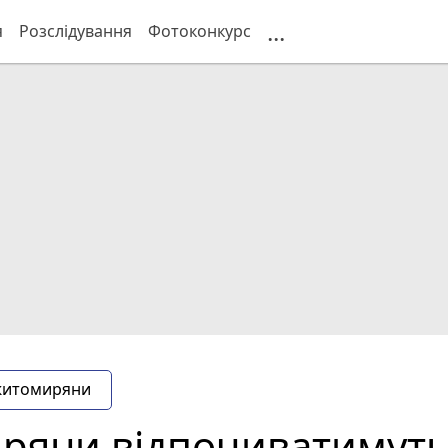
...
я
Розслідування
Фотоконкурс
житомиряни
ряни відпочиватимуть