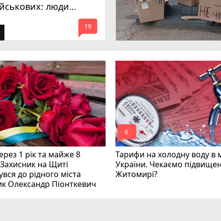
ійськових: люди
имагають покарати
mode_comment
инних
19
mode_comment
6
рез 1 рік та майже 8
Тарифи на холодну воду в 
 Захисник на Щиті
України. Чекаємо підвищен
вся до рідного міста
Житомирі?
ик Олександр Піонткевич