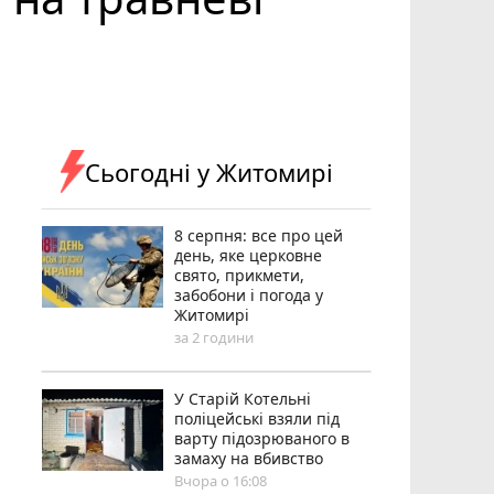
Сьогодні у Житомирі
8 серпня: все про цей
день, яке церковне
свято, прикмети,
забобони і погода у
Житомирі
за 2 години
У Старій Котельні
поліцейські взяли під
варту підозрюваного в
замаху на вбивство
Вчора о 16:08