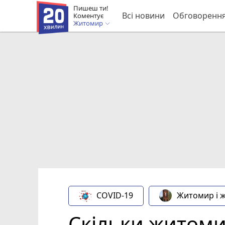
Пишеш ти!
Всі новини
Обговоренн
Коментує
Житомир
COVID-19
Житомир і 
Скільки житоми