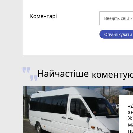
Коментарі
Опублікувати
Найчастіше
коменту
«
з
Ж
м
п