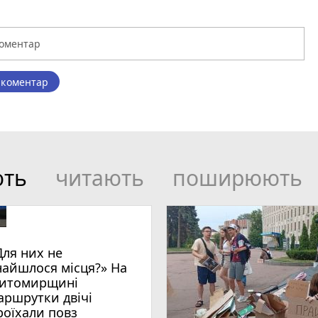
 коментар
ють
читають
поширюють
Для них не
найшлося місця?» На
итомирщині
аршрутки двічі
роїхали повз