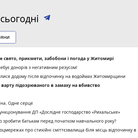
сьогодні
ряни
не свято, прикмети, забобони і погода у Житомирі
ебує донорів з негативним резусом!
нулися додому після відпочинку на водоймах Житомирщини
д варту підозрюваного в замаху на вбивство
їна. Одне серце
нкціонування ДП «Дослідне господарство «Рихальське»
но зробити батькам перед початком навчального року?
оцмережах про стихійні сміттєзвалища біля місць відпочинку в