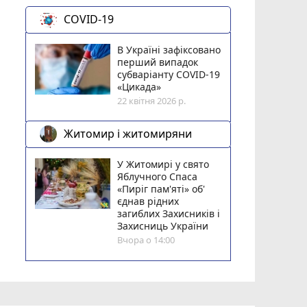
COVID-19
В Україні зафіксовано
перший випадок
субваріанту COVID-19
«Цикада»
22 квітня 2026 р.
Житомир і житомиряни
У Житомирі у свято
Яблучного Спаса
«Пиріг пам'яті» об'
єднав рідних
загиблих Захисників і
Захисниць України
Вчора о 14:00