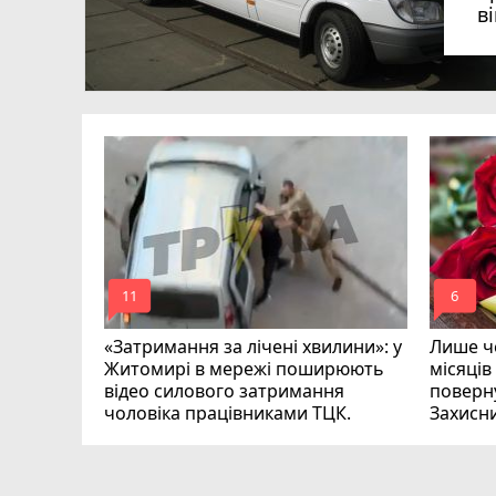
в
в
в
ий зник
и
mode_comment
mode_comment
11
6
«Затримання за лічені хвилини»: у
Лише че
Житомирі в мережі поширюють
місяців
відео силового затримання
поверну
чоловіка працівниками ТЦК.
Захисн
ВІДЕО
play_circle_filled