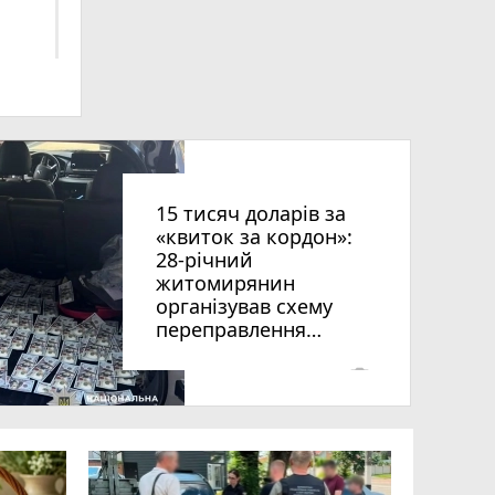
ниць
15 тисяч доларів за
«квиток за кордон»:
28-річний
житомирянин
організував схему
переправлення
рії
чоловіків призовного
віку за межі країни
photo_camera
оків