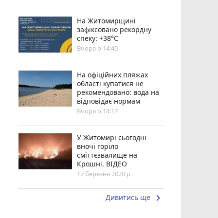
Н️а Житомирщині
зафіксовано рекордну
спеку: +38°C
Вчора о 14:40
На офіційних пляжах
області купатися не
рекомендовано: вода на
відповідає нормам
Вчора о 14:17
У Житомирі сьогодні
вночі горіло
сміттєзвалище на
Крошні. ВІДЕО
17 березня 2020 р.
keyboard_arrow_right
Дивитись ще