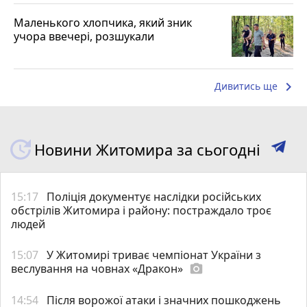
Маленького хлопчика, який зник
учора ввечері, розшукали
keyboard_arrow_right
Дивитись ще
Новини Житомира за сьогодні
15:17
Поліція документує наслідки російських
обстрілів Житомира і району: постраждало троє
людей
15:07
У Житомирі триває чемпіонат України з
веслування на човнах «Дракон»
photo_camera
14:54
Після ворожої атаки і значних пошкоджень