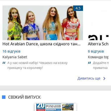
4.5
Hot Arabian Dance, школа східного танцю
16 відгуків
6 відгуків
Kalyania Sabet
Команда top2
А у нас новий набір! Чекаємо на кожну
Додайте пер
принцесу та королеву!
приватна ш
досвідом – 
keyboard_arrow_right
Дивитись ще
СВІЖИЙ ВИПУСК