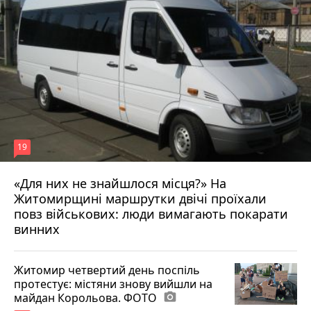
19
«Для них не знайшлося місця?» На
Житомирщині маршрутки двічі проїхали
17 липня 2026 р.
повз військових: люди вимагають покарати
винних
Житомир четвертий день поспіль
протестує: містяни знову вийшли на
майдан Корольова. ФОТО
photo_camera