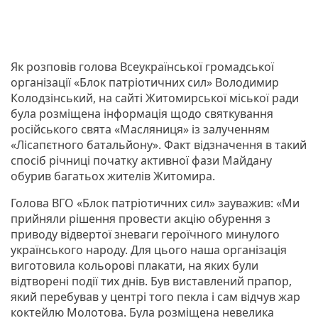
Як розповів голова Всеукраїнської громадської
організації «Блок патріотичних сил» Володимир
Колодзінський, на сайті Житомирської міської ради
була розміщена інформація щодо святкування
російського свята «Масляниця» із залученням
«Лісапєтного батальйону». Факт відзначення в такий
спосіб річниці початку активної фази Майдану
обурив багатьох жителів Житомира.
Голова ВГО «Блок патріотичних сил» зауважив: «Ми
прийняли рішення провести акцію обурення з
приводу відвертої зневаги героїчного минулого
українського народу. Для цього наша організація
виготовила кольорові плакати, на яких були
відтворені події тих днів. Був виставлений прапор,
який перебував у центрі того пекла і сам відчув жар
коктейлю Молотова. Була розміщена невелика