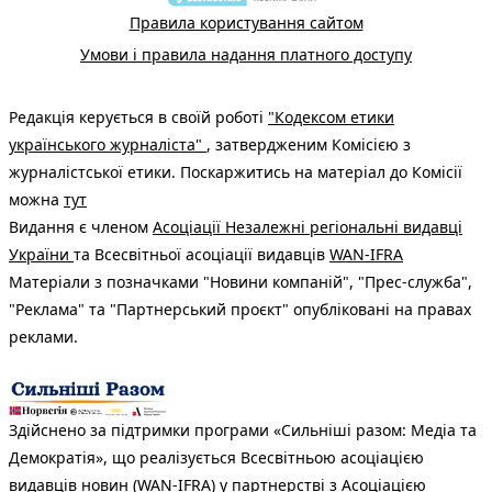
Правила користування сайтом
Умови і правила надання платного доступу
Редакція керується в своїй роботі
"Кодексом етики
українського журналіста"
, затвердженим Комісією з
журналістської етики. Поскаржитись на матеріал до Комісії
можна
тут
Видання є членом
Асоціації Незалежні регіональні видавці
України
та Всесвітньої асоціації видавців
WAN-IFRA
Матеріали з позначками "Новини компаній", "Прес-служба",
"Реклама" та "Партнерський проєкт" опубліковані на правах
реклами.
Здійснено за підтримки програми «Сильніші разом: Медіа та
Демократія», що реалізується Всесвітньою асоціацією
видавців новин (WAN-IFRA) у партнерстві з Асоціацією