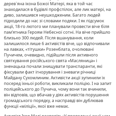
дерев`яна ікона Божої Матері, яка в той час
знаходилася в будівлі профспілок, але лик матері, на
диво, залишився неушкодженим. Багато людей
підходили до нас зі словами подяки. І як підсумок
акції, 18-го лютого ми планували провести віче біля
пам’ятника Героям Небесної сотні. На віче прийшло
близько 300 людей. Після вшанування, коли
залишилося лише 6 активістів віче, що відпочивали
на лавках, «тітушки» Розенблата, очолювані
Пучичем, очевидно, підійшли після активного
святкування російського свята «Масляница» і
зненацька почали знищувати транспаранти, які
фіксували факт ігнорування і зневаги річниці
Майдану Сухомлиним. Активісти акції зупинили їх
посеред їхньої роботи, викликали поліцію. І на запит
поліцейського до Пучича, чому вони так вчинили,
він відповів, що вбачав у діях активістів порушення
громадського порядку, а насправді він дублював
функції «міліції», якої вже немає.
Активіст Ігор Малі розповів: «У проведенні акції нам