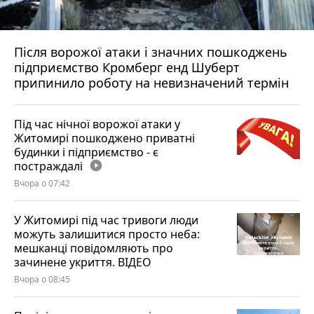
Після ворожої атаки і значних пошкоджень
підприємство Кромберг енд Шуберт
припинило роботу на невизначений термін
Під час нічної ворожої атаки у
Житомирі пошкоджено приватні
будинки і підприємство - є
постраждалі
play_circle_filled
Вчора о 07:42
У Житомирі під час тривоги люди
можуть залишитися просто неба:
мешканці повідомляють про
зачинене укриття. ВІДЕО
Вчора о 08:45