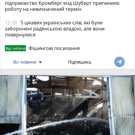
підприємство Кромберг енд Шуберт припинило
роботу на невизначений термін
12:38
5 цікавих українських слів, які були
заборонені радянською владою, але вони
повернулися
Фішингові посилання
Від читача
Всі новини
Підпишись