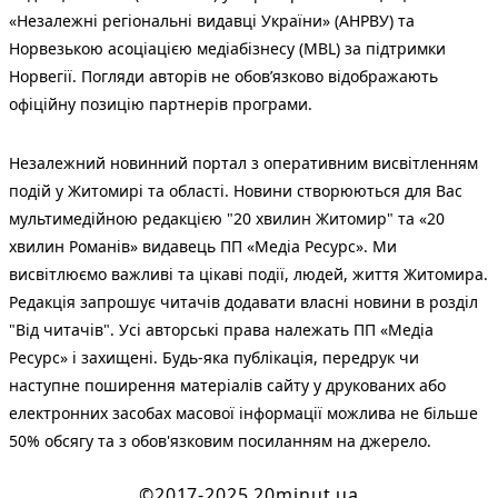
«Незалежні регіональні видавці України» (АНРВУ) та
Норвезькою асоціацією медіабізнесу (MBL) за підтримки
Норвегії. Погляди авторів не обов’язково відображають
офіційну позицію партнерів програми.
Незалежний новинний портал з оперативним висвітленням
подій у Житомирі та області. Новини створюються для Вас
мультимедійною редакцією "20 хвилин Житомир" та «20
хвилин Романів» видавець ПП «Медіа Ресурс». Ми
висвітлюємо важливі та цікаві події, людей, життя Житомира.
Редакція запрошує читачів додавати власні новини в розділ
"Від читачів". Усі авторські права належать ПП «Медіа
Ресурс» і захищені. Будь-яка публiкацiя, передрук чи
наступне поширення матеріалів сайту у друкованих або
електронних засобах масової інформації можлива не більше
50% обсягу та з обов'язковим посиланням на джерело.
©2017-2025 20minut.ua