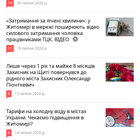
14
20 липня 2026 р.
«Затримання за лічені хвилини»: у
Житомирі в мережі поширюють відео
силового затримання чоловіка
працівниками ТЦК. ВІДЕО
play_circle_filled
11
18 липня 2026 р.
Лише через 1 рік та майже 8 місяців
Захисник на Щиті повернувся до
рідного міста Захисник Олександр
Піонткевич
6
13 липня 2026 р.
Тарифи на холодну воду в містах
України. Чекаємо підвищення в
Житомирі?
6
14 липня 2026 р.