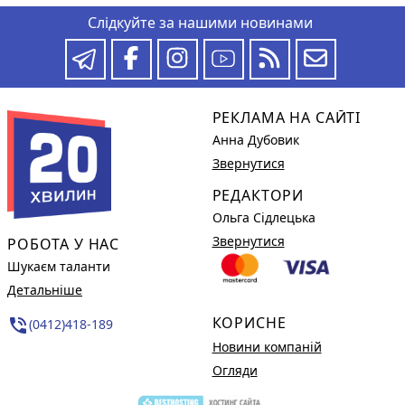
Слідкуйте за нашими новинами
РЕКЛАМА НА САЙТІ
Анна Дубовик
Звернутися
РЕДАКТОРИ
Ольга Сідлецька
Звернутися
РОБОТА У НАС
Шукаєм таланти
Детальніше
КОРИСНЕ
phone_in_talk
(0412)418-189
Новини компаній
Огляди