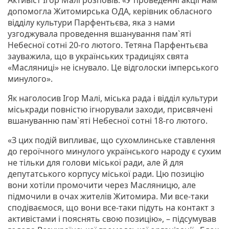
допомогла Житомирська ОДА, керівник обласного
відділу культури Парфентьєва, яка з нами
узгоджувала проведення вшанування пам`яті
Небесної сотні 20-го лютого. Тетяна Парфентьєва
зауважила, що в українських традиціях свята
«Масляниці» не існувало. Це відголоски імперського
минулого».
Як наголосив Ігор Малі, міська рада і відділ культури
міськради повністю ігнорували заходи, присвячені
вшануванню пам`яті Небесної сотні 18-го лютого.
«З цих подій випливає, що сухомлинське ставлення
до героїчного минулого українського народу є сухим
не тільки для голови міської ради, але й для
депутатського корпусу міської ради. Цю позицію
вони хотіли промочити через Масляницю, але
підмочили в очах жителів Житомира. Ми все-таки
сподіваємося, що вони все-таки підуть на контакт з
активістами і пояснять свою позицію», – підсумував