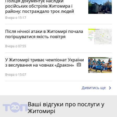
Поліція документує наслідки
російських обстрілів Житомира і
району: постраждало троє людей
Вчора о 15:17
Після нічної атаки в Житомирі почала
погіршуватися якість повітря
Вчора о 07:55
У Житомирі триває чемпіонат України
з веслування на човнах «Дракон»
photo_camera
Вчора о 15:07
keyboard_arrow_right
Дивитись ще
Ваші відгуки про послуги у
Житомирі