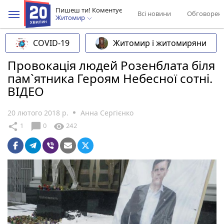
Пишеш ти! Коментує
Всі новини
Обговорен
Житомир
COVID-19
Житомир і житомиряни
Провокація людей Розенблата біля
пам`ятника Героям Небесної сотні.
ВІДЕО
20 лютого 2018 р.
Анна Сергієнко
chat_bubble
share
visibility
1
0
242