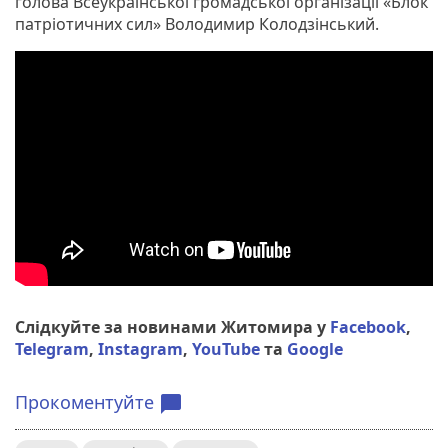
голова Всеукраїнської громадської організації «Блок
патріотичних сил» Володимир Колодзінський.
Слідкуйте за новинами Житомира у
Facebook
,
Telegram
,
Instagram
,
YouTube
та
Google
Прокоментуйте
chat_bubble