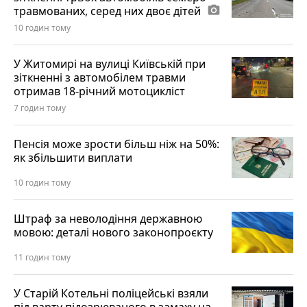
травмованих, серед них двоє дітей
photo_camera
10 годин тому
У Житомирі на вулиці Київській при
зіткненні з автомобілем травми
отримав 18-річний мотоцикліст
7 годин тому
Пенсія може зрости більш ніж на 50%:
як збільшити виплати
10 годин тому
Штраф за неволодіння державною
мовою: деталі нового законопроєкту
11 годин тому
У Старій Котельні поліцейські взяли