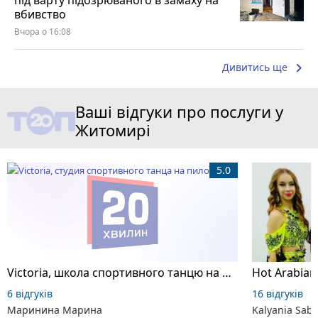
під варту підозрюваного в замаху на
вбивство
Вчора о 16:08
keyboard_arrow_right
Дивитись ще
Ваші відгуки про послуги у
Житомирі
5.0
Victoria, школа спортивного танцю на пілоні
6 відгуків
16 відгуків
Маринина Марина
Kalyania Sabe