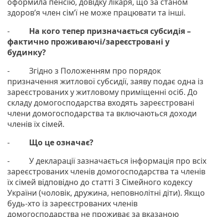
оформила пенсію, довідку лікаря, що за станом
здоров’я член сім’ї не може працювати та інші.
-
На кого тепер призначається субсидія –
фактично проживаючі/зареєстровані у
будинку?
- Згідно з Положенням про порядок
призначення житлової субсидії, заяву подає одна із
зареєстрованих у житловому приміщенні осіб. До
складу домогосподарства входять зареєстровані
члени домогосподарства та включаються доходи
членів їх сімей.
-
Що це означає?
- У декларації зазначається інформація про всіх
зареєстрованих членів домогосподарства та членів
їх сімей відповідно до статті 3 Сімейного кодексу
України (чоловік, дружина, неповнолітні діти). Якщо
будь-хто із зареєстрованих членів
домогосподарства не проживає за вказаною