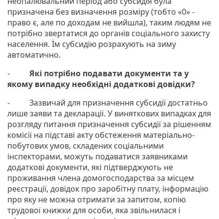
неопалювальний період або субсидія була
призначена без визначення розміру (тобто «0» -
право є, але по доходам не вийшла), таким людям не
потрібно звертатися до органів соціального захисту
населення. Їм субсидію розрахують на зиму
автоматично.
-
Які потрібно подавати документи та у
якому випадку необхідні додаткові довідки?
- Зазвичай для призначення субсидії достатньо
лише заяви та декларації. У виняткових випадках для
розгляду питання призначення субсидії за рішенням
комісії на підставі акту обстеження матеріально-
побутових умов, складених соціальними
інспекторами, можуть подаватися заявниками
додаткові документи, які підтверджують не
проживання члена домогосподарства за місцем
реєстрації, довідок про заробітну плату, інформацію
про яку не можна отримати за запитом, копію
трудової книжки для особи, яка звільнилася і