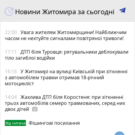
Новини Житомира за сьогодні
22:00
Увага жителям Житомирщини! Найближчим
часом не нехтуйте сигналами повітряної тривоги!
17:11
ДТП біля Туровця: рятувальники деблокували
тіло загиблої водійки
16:16
У Житомирі на вулиці Київській при зіткненні
з автомобілем травми отримав 18-річний
мотоцикліст
14:04
Жахлива ДТП біля Коростеня: при зіткненні
трьох автомобілів семеро травмованих, серед них
двоє дітей
photo_camera
Фішингові посилання
Від читача