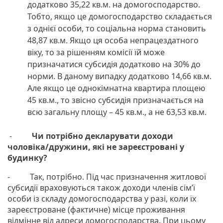
додатково 35,22 кв.м. на домогосподарство.
Тобто, якщо це домогосподарство складається
з однієї особи, то соціальна норма становить
48,87 кв.м. Якщо ця особа непрацездатного
віку, то за рішенням комісії їй може
призначатися субсидія додатково на 30% до
норми. В даному випадку додатково 14,66 кв.м.
Але якщо це однокімнатна квартира площею
45 кв.м., то звісно субсидія призначається на
всю загальну площу – 45 кв.м., а не 63,53 кв.м.
-
Чи потрібно декларувати доходи
чоловіка/дружини, які не зареєстровані у
будинку?
- Так, потрібно. Під час призначення житлової
субсидії враховуються також доходи членів сім’ї
особи із складу домогосподарства у разі, коли їх
зареєстроване (фактичне) місце проживання
відмінне від адреси домогосподарства. При цьому