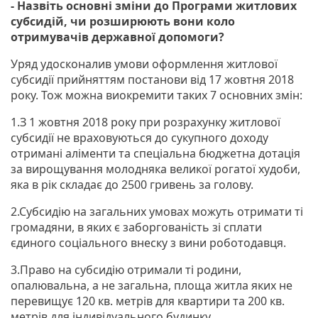
- Назвіть основні зміни до Програми житлових
субсидій, чи розширюють вони коло
отримувачів державної допомоги?
Уряд удосконалив умови оформлення житлової
субсидії прийняттям постанови від 17 жовтня 2018
року. Тож можна виокремити таких 7 основних змін:
1.З 1 жовтня 2018 року при розрахунку житлової
субсидії не враховуються до сукупного доходу
отримані аліменти та спеціальна бюджетна дотація
за вирощування молодняка великої рогатої худоби,
яка в рік складає до 2500 гривень за голову.
2.Субсидію на загальних умовах можуть отримати ті
громадяни, в яких є заборгованість зі сплати
єдиного соціального внеску з вини роботодавця.
3.Право на субсидію отримали ті родини,
опалювальна, а не загальна, площа житла яких не
перевищує 120 кв. метрів для квартири та 200 кв.
метрів для індивідуального будинку.