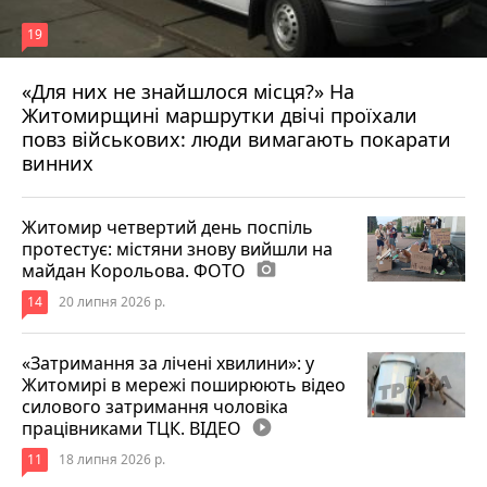
19
«Для них не знайшлося місця?» На
Житомирщині маршрутки двічі проїхали
17 липня 2026 р.
повз військових: люди вимагають покарати
винних
Житомир четвертий день поспіль
протестує: містяни знову вийшли на
майдан Корольова. ФОТО
photo_camera
14
20 липня 2026 р.
«Затримання за лічені хвилини»: у
Житомирі в мережі поширюють відео
силового затримання чоловіка
працівниками ТЦК. ВІДЕО
play_circle_filled
11
18 липня 2026 р.