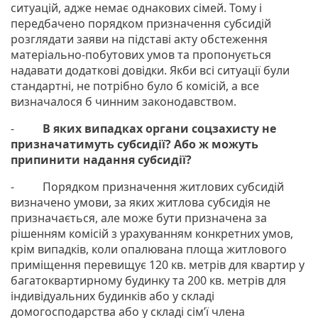
ситуацій, адже немає однакових сімей. Тому і
передбачено порядком призначення субсидій
розглядати заяви на підставі акту обстеження
матеріально-побутових умов та пропонується
надавати додаткові довідки. Якби всі ситуації були
стандартні, не потрібно було б комісій, а все
визначалося б чинним законодавством.
-
В яких випадках органи соцзахисту не
призначатимуть субсидії? Або ж можуть
припинити надання субсидії?
- Порядком призначення житлових субсидій
визначено умови, за яких житлова субсидія не
призначається, але може бути призначена за
рішенням комісій з урахуванням конкретних умов,
крім випадків, коли опалювана площа житлового
приміщення перевищує 120 кв. метрів для квартир у
багатоквартирному будинку та 200 кв. метрів для
індивідуальних будинків або у складі
домогосподарства або у складі сім’ї члена