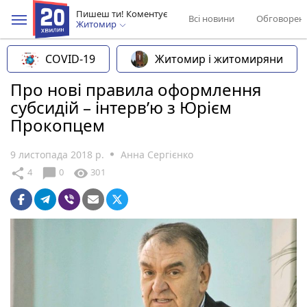
Пишеш ти! Коментує
Всі новини
Обговорен
Житомир
COVID-19
Житомир і житомиряни
Про нові правила оформлення
субсидій – інтерв’ю з Юрієм
Прокопцем
9 листопада 2018 р.
Анна Сергієнко
chat_bubble
share
visibility
4
0
301