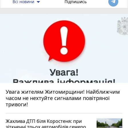
Всі новини
Підпишись
Увага жителям Житомирщини! Найближчим
часом не нехтуйте сигналами повітряної
тривоги!
Жахлива ДТП біля Коростеня: при
зіткненні трьох автомобілів семеро