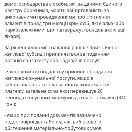
домогосподарства є особи, які, за даними Єдиного
реєстру боржників, мають заборгованість за
виконавчими провадженнями про стягнення
аліментів понад три місяці (крім осіб, які є алко- або
наркозалежними, що підтверджується довідкою від
лікаря).
За рішенням комісії надання раніше призначеної
житлової субсидії припиняється за поданням
органів соцзахисту або надавачів послуг:
- якщо домогосподарству припинено надання
житлово-комунальної послуги, якщо є
заборгованість із сплати обов’язкової частки
платежу, загальна сума якої перевищує 20
неоподатковуваних мінімумів доходів громадян (340
грн.);
- якщо при поданні документів зазначено
недостовірні дані або під час вибіркового
обстеження матеріально-побутових умов