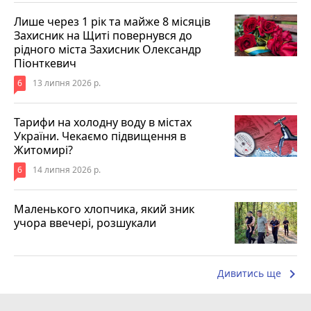
Лише через 1 рік та майже 8 місяців
Захисник на Щиті повернувся до
рідного міста Захисник Олександр
Піонткевич
6
13 липня 2026 р.
Тарифи на холодну воду в містах
України. Чекаємо підвищення в
Житомирі?
6
14 липня 2026 р.
Маленького хлопчика, який зник
учора ввечері, розшукали
keyboard_arrow_right
Дивитись ще