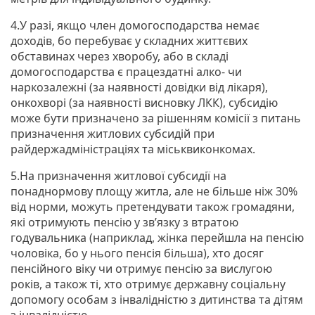
4.У разі, якщо член домогосподарства немає
доходів, бо перебуває у складних життєвих
обставинах через хворобу, або в складі
домогосподарства є працездатні алко- чи
наркозалежні (за наявності довідки від лікаря),
онкохворі (за наявності висновку ЛКК), субсидію
може бути призначено за рішенням комісії з питань
призначення житлових субсидій при
райдержадміністраціях та міськвиконкомах.
5.На призначення житлової субсидії на
понаднормову площу житла, але не більше ніж 30%
від норми, можуть претендувати також громадяни,
які отримують пенсію у зв’язку з втратою
годувальника (наприклад, жінка перейшла на пенсію
чоловіка, бо у нього пенсія більша), хто досяг
пенсійного віку чи отримує пенсію за вислугою
років, а також ті, хто отримує державну соціальну
допомогу особам з інвалідністю з дитинства та дітям
з інвалідністю.