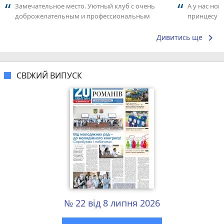
Замечательное место. Уютный клуб с очень
А у нас нов
доброжелательным и профессиональным
принцесу т
коллективом.
keyboard_arrow_right
Дивитись ще
СВІЖИЙ ВИПУСК
№ 22 від 8 липня 2026