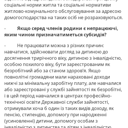
соціальні норми житла та соціальні нормативи
житлово-комунального обслуговування за адресою
домогосподарства на таких осіб не розраховуються.
-
Якщо серед членів родини є непрацюючі,
яким чином призначатиметься субсидія?
- Не працювати можна з різних причин:
навчатися, здійснювати догляд за дитиною до
досягнення трирічного віку, дитиною з інвалідністю,
особою похилого віку, бути зареєстрованим як
безробітний або за станом здоров’я. Якщо
повнолітні громадяни мали нараховані доходи
нижчі за мінімальну заробітну плату, але навчалися
або зареєстровані у службі зайнятості як безробітні,
і в цей період навчалися в центрах професійно-
технічної освіти Державної служби зайнятості,
отримували хоча б один із таких видів доходу, як
пенсію, стипендію, допомогу при народженні
(усиновленні) дитини, допомогу особам з
інвалідністю з дитинства та дітям з інвалідністю,