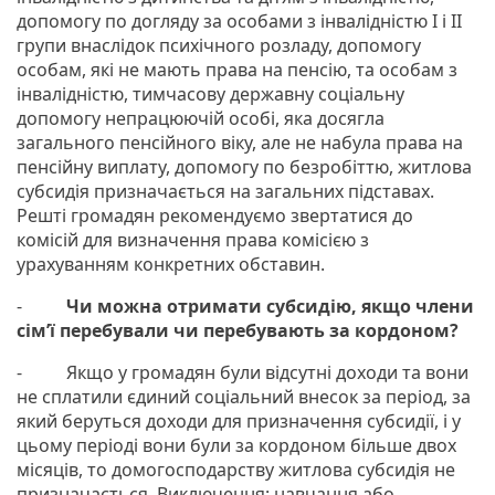
допомогу по догляду за особами з інвалідністю I і II
групи внаслідок психічного розладу, допомогу
особам, які не мають права на пенсію, та особам з
інвалідністю, тимчасову державну соціальну
допомогу непрацюючій особі, яка досягла
загального пенсійного віку, але не набула права на
пенсійну виплату, допомогу по безробіттю, житлова
субсидія призначається на загальних підставах.
Решті громадян рекомендуємо звертатися до
комісій для визначення права комісією з
урахуванням конкретних обставин.
-
Чи можна отримати субсидію, якщо члени
сім’ї перебували чи перебувають за кордоном?
- Якщо у громадян були відсутні доходи та вони
не сплатили єдиний соціальний внесок за період, за
який беруться доходи для призначення субсидії, і у
цьому періоді вони були за кордоном більше двох
місяців, то домогосподарству житлова субсидія не
призначається. Виключення: навчання або