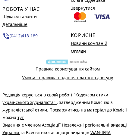
Ольга Сідлецька
Звернутися
РОБОТА У НАС
Шукаєм таланти
Детальніше
КОРИСНЕ
phone_in_talk
(0412)418-189
Новини компаній
Огляди
Правила користування сайтом
Умови і правила надання платного доступу
Редакція керується в своїй роботі
"Кодексом етики
українського журналіста"
, затвердженим Комісією з
журналістської етики. Поскаржитись на матеріал до Комісії
можна
тут
Видання є членом
Асоціації Незалежні регіональні видавці
України
та Всесвітньої асоціації видавців
WAN-IFRA