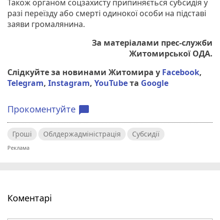
Також органом соцзахисту припиняється субсидія у
разі переїзду або смерті одинокої особи на підставі
заяви громалянина.
За матеріалами прес-служби
Житомирської ОДА.
Слідкуйте за новинами Житомира у
Facebook
,
Telegram
,
Instagram
,
YouTube
та
Google
Прокоментуйте
chat_bubble
Гроші
Облдержадміністрація
Субсидії
Коментарі