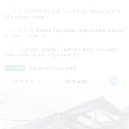
12:40
У Коростенському ТЦК під час проходження
ВЛК помер чоловік
12:20
У річці Мика в Радомишлі зафіксовано масову
загибель риби
photo_camera
12:00
Сьогодні вранці у Березівці внаслідок удару
блискавки загорівся будинок
photo_camera
Фішингові посилання
Від читача
Всі новини
Підпишись