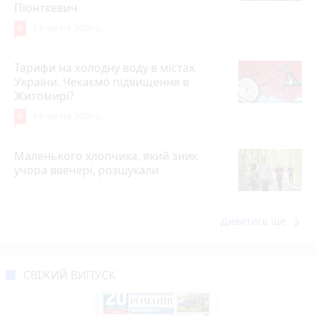
Піонткевич
6
13 липня 2026 р.
Тарифи на холодну воду в містах
України. Чекаємо підвищення в
Житомирі?
6
14 липня 2026 р.
Маленького хлопчика, який зник
учора ввечері, розшукали
keyboard_arrow_right
Дивитись ще
СВІЖИЙ ВИПУСК