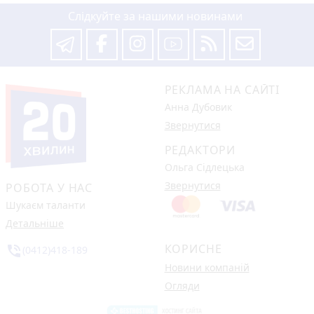
Слідкуйте за нашими новинами
РЕКЛАМА НА САЙТІ
Анна Дубовик
Звернутися
РЕДАКТОРИ
Ольга Сідлецька
Звернутися
РОБОТА У НАС
Шукаєм таланти
Детальніше
КОРИСНЕ
phone_in_talk
(0412)418-189
Новини компаній
Огляди