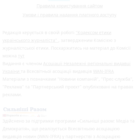
Правила користування сайтом
Умови і правила надання платного доступу
Редакція керується в своїй роботі
"Кодексом етики
українського журналіста"
, затвердженим Комісією з
журналістської етики. Поскаржитись на матеріал до Комісії
можна
тут
Видання є членом
Асоціації Незалежні регіональні видавці
України
та Всесвітньої асоціації видавців
WAN-IFRA
Матеріали з позначками "Новини компаній", "Прес-служба",
"Реклама" та "Партнерський проєкт" опубліковані на правах
реклами.
Здійснено за підтримки програми «Сильніші разом: Медіа та
Демократія», що реалізується Всесвітньою асоціацією
видавців новин (WAN-IFRA) у партнерстві з Асоціацією