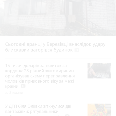
Сьогодні вранці у Березівці внаслідок удару
блискавки загорівся будинок
photo_camera
15 тисяч доларів за «квиток за
кордон»: 28-річний житомирянин
організував схему переправлення
чоловіків призовного віку за межі
країни
photo_camera
за 2 години
У ДТП біля Оліївки зіткнулися дві
вантажівки: рятувальники