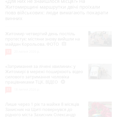
«Для них не знайшлося місця?» На
Житомирщині маршрутки двічі проїхали
17 липня 2026 р.
повз військових: люди вимагають покарати
винних
Житомир четвертий день поспіль
протестує: містяни знову вийшли на
майдан Корольова. ФОТО
photo_camera
13
20 липня 2026 р.
«Затримання за лічені хвилини»: у
Житомирі в мережі поширюють відео
силового затримання чоловіка
працівниками ТЦК. ВІДЕО
play_circle_filled
11
18 липня 2026 р.
Лише через 1 рік та майже 8 місяців
Захисник на Щиті повернувся до
рідного міста Захисник Олександр