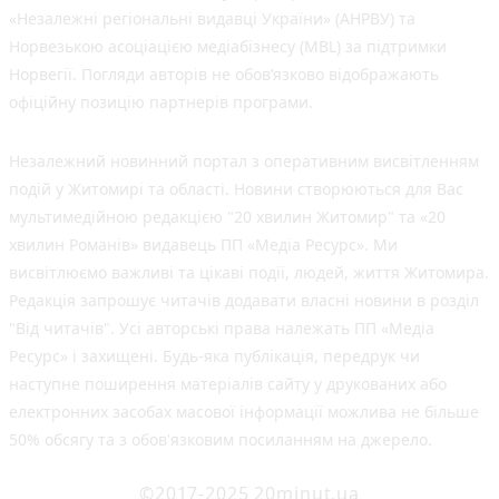
«Незалежні регіональні видавці України» (АНРВУ) та
Норвезькою асоціацією медіабізнесу (MBL) за підтримки
Норвегії. Погляди авторів не обов’язково відображають
офіційну позицію партнерів програми.
Незалежний новинний портал з оперативним висвітленням
подій у Житомирі та області. Новини створюються для Вас
мультимедійною редакцією "20 хвилин Житомир" та «20
хвилин Романів» видавець ПП «Медіа Ресурс». Ми
висвітлюємо важливі та цікаві події, людей, життя Житомира.
Редакція запрошує читачів додавати власні новини в розділ
"Від читачів". Усі авторські права належать ПП «Медіа
Ресурс» і захищені. Будь-яка публiкацiя, передрук чи
наступне поширення матеріалів сайту у друкованих або
електронних засобах масової інформації можлива не більше
50% обсягу та з обов'язковим посиланням на джерело.
©2017-2025 20minut.ua