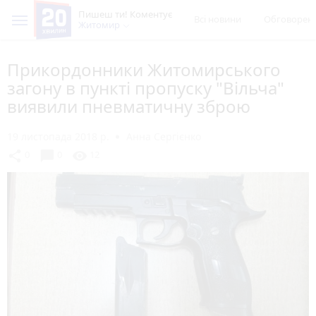
Пишеш ти! Коментує
Всі новини
Обговорен
Житомир
Прикордонники Житомирського
загону в пункті пропуску "Вільча"
виявили пневматичну зброю
19 листопада 2018 р.
Анна Сергієнко
chat_bubble
share
visibility
0
0
12