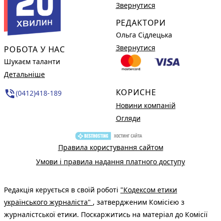
Звернутися
РЕДАКТОРИ
Ольга Сідлецька
Звернутися
РОБОТА У НАС
Шукаєм таланти
Детальніше
КОРИСНЕ
phone_in_talk
(0412)418-189
Новини компаній
Огляди
Правила користування сайтом
Умови і правила надання платного доступу
Редакція керується в своїй роботі
"Кодексом етики
українського журналіста"
, затвердженим Комісією з
журналістської етики. Поскаржитись на матеріал до Комісії