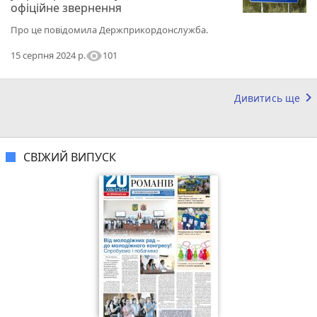
офіційне звернення
Про це повідомила Держприкордонслужба.
visibility
101
15 серпня 2024 р.
keyboard_arrow_right
Дивитись ще
СВІЖИЙ ВИПУСК