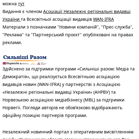
можна
тут
Видання є членом
Асоціації Незалежні регіональні видавці
України
та Всесвітньої асоціації видавців
WAN-IFRA
Матеріали з позначками "Новини компаній", "Прес-служба",
"Реклама" та "Партнерський проєкт" опубліковані на правах
реклами.
Здійснено за підтримки програми «Сильніші разом: Медіа та
Демократія», що реалізується Всесвітньою асоціацією
видавців новин (WAN-IFRA) у партнерстві з Асоціацією
«Незалежні регіональні видавці України» (АНРВУ) та
Норвезькою асоціацією медіабізнесу (MBL) за підтримки
Норвегії. Погляди авторів не обов’язково відображають
офіційну позицію партнерів програми.
Незалежний новинний портал з оперативним висвітленням