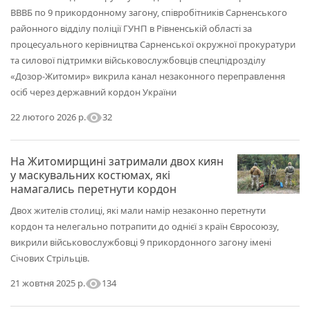
ВВВБ по 9 прикордонному загону, співробітників Сарненського
районного відділу поліції ГУНП в Рівненській області за
процесуального керівництва Сарненської окружної прокуратури
та силової підтримки військовослужбовців спецпідрозділу
«Дозор-Житомир» викрила канал незаконного переправлення
осіб через державний кордон України
visibility
32
22 лютого 2026 р.
На Житомирщині затримали двох киян
у маскувальних костюмах, які
намагались перетнути кордон
Двох жителів столиці, які мали намір незаконно перетнути
кордон та нелегально потрапити до однієї з країн Євросоюзу,
викрили військовослужбовці 9 прикордонного загону імені
Січових Стрільців.
visibility
134
21 жовтня 2025 р.