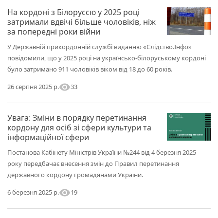
На кордоні з Білоруссю у 2025 році
затримали вдвічі більше чоловіків, ніж
за попередні роки війни
У Державній прикордонній службі виданню «Слідство.Інфо»
повідомили, що у 2025 році на українсько-білоруському кордоні
було затримано 911 чоловіків віком від 18 до 60 років.
visibility
33
26 серпня 2025 р.
Увага: Зміни в порядку перетинання
кордону для осіб зі сфери культури та
інформаційної сфери
Постанова Кабінету Міністрів України №244 від 4 березня 2025
року передбачає внесення змін до Правил перетинання
державного кордону громадянами України.
visibility
19
6 березня 2025 р.