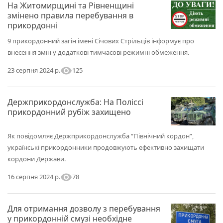
На Житомирщині та Рівненщині
змінено правила перебування в
прикордонні
9 прикордонний загін імені Січових Стрільців інформує про
внесення змін у додаткові тимчасові режимні обмеження.
visibility
125
23 серпня 2024 р.
Держприкордонслужба: На Поліссі
прикордонний рубіж захищено
Як повідомляє Держприкордонслужба “Північний кордон”,
українські прикордонники продовжують ефективно захищати
кордони Держави.
visibility
78
16 серпня 2024 р.
Для отримання дозволу з перебування
у прикордонній смузі необхідне