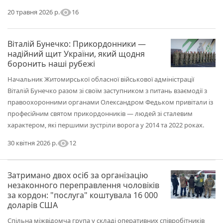
visibility
16
20 травня 2026 р.
Віталій Бунечко: Прикордонники —
надійний щит України, який щодня
боронить наші рубежі
Начальник Житомирської обласної військової адміністрації
Віталій Бунечко разом зі своїм заступником з питань взаємодії з
правоохоронними органами Олександром Федьком привітали із
професійним святом прикордонників — людей зі сталевим
характером, які першими зустріли ворога у 2014 та 2022 роках.
visibility
12
30 квітня 2026 р.
Затримано двох осіб за організацію
незаконного переправлення чоловіків
за кордон: "послуга" коштувала 16 000
доларів США
Спільна міжвідомча група у складі оперативних співробітників