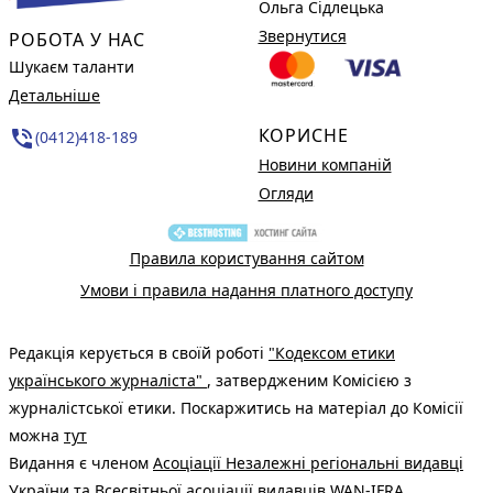
Ольга Сідлецька
Звернутися
РОБОТА У НАС
Шукаєм таланти
Детальніше
КОРИСНЕ
phone_in_talk
(0412)418-189
Новини компаній
Огляди
Правила користування сайтом
Умови і правила надання платного доступу
Редакція керується в своїй роботі
"Кодексом етики
українського журналіста"
, затвердженим Комісією з
журналістської етики. Поскаржитись на матеріал до Комісії
можна
тут
Видання є членом
Асоціації Незалежні регіональні видавці
України
та Всесвітньої асоціації видавців
WAN-IFRA