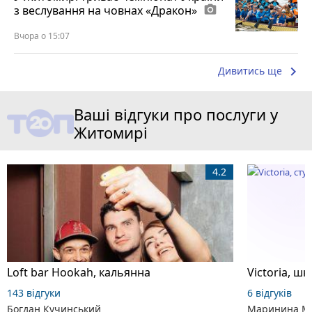
з веслування на човнах «Дракон»
photo_camera
Вчора о 15:07
keyboard_arrow_right
Дивитись ще
Ваші відгуки про послуги у
Житомирі
4.2
Loft bar Hookah, кальянна
143 відгуки
6 відгуків
Богдан Кучинський
Маринина М