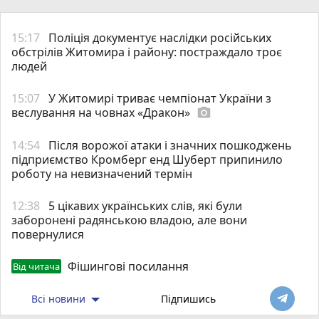
15:17
Поліція документує наслідки російських
обстрілів Житомира і району: постраждало троє
людей
15:07
У Житомирі триває чемпіонат України з
веслування на човнах «Дракон»
photo_camera
14:54
Після ворожої атаки і значних пошкоджень
підприємство Кромберг енд Шуберт припинило
роботу на невизначений термін
12:38
5 цікавих українських слів, які були
заборонені радянською владою, але вони
повернулися
Фішингові посилання
Від читача
Всі новини
Підпишись