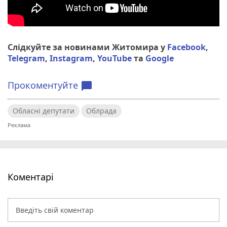
Слідкуйте за новинами Житомира у
Facebook
,
Telegram
,
Instagram
,
YouTube
та
Google
Прокоментуйте
chat_bubble
Обласні депутати
Облрада
Коментарі