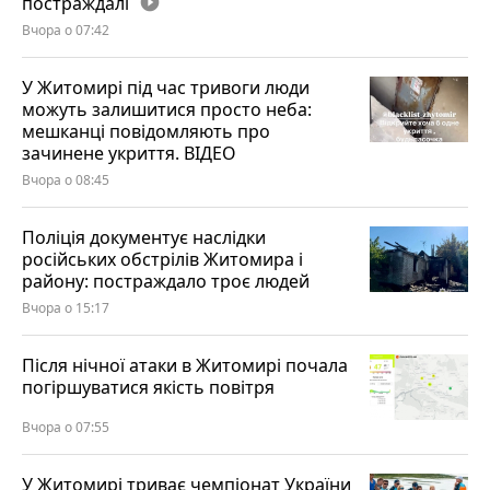
постраждалі
play_circle_filled
Вчора о 07:42
У Житомирі під час тривоги люди
можуть залишитися просто неба:
мешканці повідомляють про
зачинене укриття. ВІДЕО
Вчора о 08:45
Поліція документує наслідки
російських обстрілів Житомира і
району: постраждало троє людей
Вчора о 15:17
Після нічної атаки в Житомирі почала
погіршуватися якість повітря
Вчора о 07:55
У Житомирі триває чемпіонат України