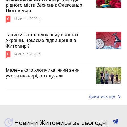
рідного міста Захисник Олександр
Піонткевич
6
13 липня 2026 р.
Тарифи на холодну воду в містах
України. Чекаємо підвищення в
Житомирі?
6
14 липня 2026 р.
Маленького хлопчика, який зник
учора ввечері, розшукали
keyboard_arrow_right
Дивитись ще
Новини Житомира за сьогодні