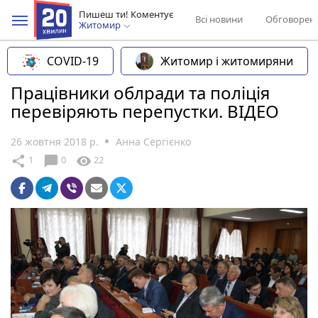
Пишеш ти! Коментує
Всі новини
Обговорен
Житомир
COVID-19
Житомир і житомиряни
Працівники облради та поліція
перевіряють перепустки. ВІДЕО
26 жовтня 2018 р.
Анна Сергієнко
chat_bubble
share
visibility
1
0
22