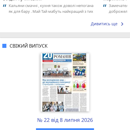
Кальяни смачні , кухня також доволі непогана
Замечатель
як для бару . Май Тай мабуть найкращий з тих
доброжела
що я куштував ) . Повернуся до...
коллективо
keyboard_arrow_right
Дивитись ще
СВІЖИЙ ВИПУСК
№ 22 від 8 липня 2026