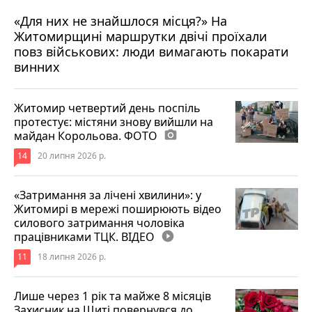
«Для них не знайшлося місця?» На
Житомирщині маршрутки двічі проїхали
17 липня 2026 р.
повз військових: люди вимагають покарати
винних
Житомир четвертий день поспіль
протестує: містяни знову вийшли на
майдан Корольова. ФОТО
photo_camera
14
20 липня 2026 р.
«Затримання за лічені хвилини»: у
Житомирі в мережі поширюють відео
силового затримання чоловіка
працівниками ТЦК. ВІДЕО
play_circle_filled
11
18 липня 2026 р.
Лише через 1 рік та майже 8 місяців
Захисник на Щиті повернувся до