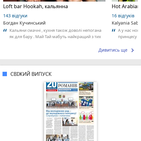
Loft bar Hookah, кальянна
143 відгуки
16 відгуків
Богдан Кучинський
Kalyania Sabe
Кальяни смачні , кухня також доволі непогана
А у нас нов
як для бару . Май Тай мабуть найкращий з тих
принцесу т
що я куштував ) . Повернуся до...
keyboard_arrow_right
Дивитись ще
СВІЖИЙ ВИПУСК