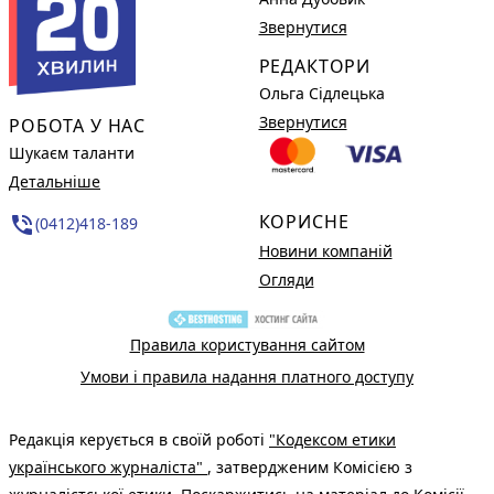
Звернутися
РЕДАКТОРИ
Ольга Сідлецька
Звернутися
РОБОТА У НАС
Шукаєм таланти
Детальніше
КОРИСНЕ
phone_in_talk
(0412)418-189
Новини компаній
Огляди
Правила користування сайтом
Умови і правила надання платного доступу
Редакція керується в своїй роботі
"Кодексом етики
українського журналіста"
, затвердженим Комісією з