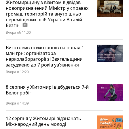
Житомирщину з візитом відвідав
новопризначений Міністр у справах
громад, територій та внутрішньо
переміщених осіб України Віталій
Безгін
photo_camera
Вчора об 11:00
Виготовив психотропів на понад 1
млн грн: організатора
нарколабораторії зі Звягельщини
засуджено до 7 років ув'язнення
Вчора о 12:20
8 серпня у Житомирі відбудеться 7-й
Велопробіг
Вчора о 14:39
12 серпня у Житомирі відзначать
Міжнародний день молоді