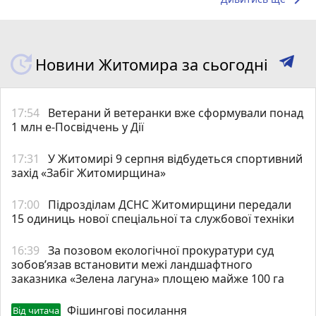
Новини Житомира за сьогодні
17:54
Ветерани й ветеранки вже сформували понад
1 млн е-Посвідчень у Дії
17:31
У Житомирі 9 серпня відбудеться спортивний
захід «Забіг Житомирщина»
17:00
Підрозділам ДСНС Житомирщини передали
15 одиниць нової спеціальної та службової техніки
16:39
За позовом екологічної прокуратури суд
зобов’язав встановити межі ландшафтного
заказника «Зелена лагуна» площею майже 100 га
Фішингові посилання
Від читача