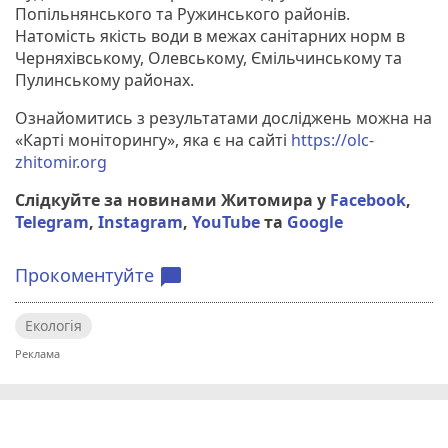
Попільнянського та Ружинського районів.
Натомість якість води в межах санітарних норм в
Черняхівському, Олевському, Ємільчинському та
Пулинському районах.
Ознайомитись з результатами досліджень можна на
«Карті моніторингу», яка є на сайті
https://olc-
zhitomir.org
Слідкуйте за новинами Житомира у
Facebook
,
Telegram
,
Instagram
,
YouTube
та
Google
Прокоментуйте
chat_bubble
Екологія