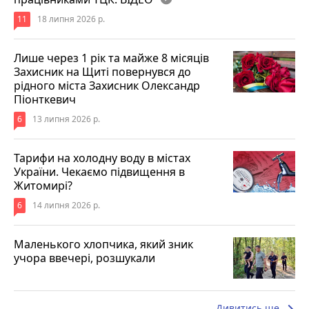
11
18 липня 2026 р.
Лише через 1 рік та майже 8 місяців
Захисник на Щиті повернувся до
рідного міста Захисник Олександр
Піонткевич
6
13 липня 2026 р.
Тарифи на холодну воду в містах
України. Чекаємо підвищення в
Житомирі?
6
14 липня 2026 р.
Маленького хлопчика, який зник
учора ввечері, розшукали
keyboard_arrow_right
Дивитись ще