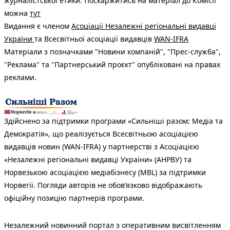
журналістської етики. Поскаржитись на матеріал до Комісії
можна
тут
Видання є членом
Асоціації Незалежні регіональні видавці
України
та Всесвітньої асоціації видавців
WAN-IFRA
Матеріали з позначками "Новини компаній", "Прес-служба",
"Реклама" та "Партнерський проєкт" опубліковані на правах
реклами.
Здійснено за підтримки програми «Сильніші разом: Медіа та
Демократія», що реалізується Всесвітньою асоціацією
видавців новин (WAN-IFRA) у партнерстві з Асоціацією
«Незалежні регіональні видавці України» (АНРВУ) та
Норвезькою асоціацією медіабізнесу (MBL) за підтримки
Норвегії. Погляди авторів не обов’язково відображають
офіційну позицію партнерів програми.
Незалежний новинний портал з оперативним висвітленням