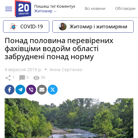
Пишеш ти! Коментує
Всі новини
Обговорен
Житомир
COVID-19
Житомир і житомиряни
Понад половина перевірених
фахівціми водойм області
забруднені понад норму
4 вересня 2019 р.
Анна Сергієнко
chat_bubble
share
visibility
1
0
39