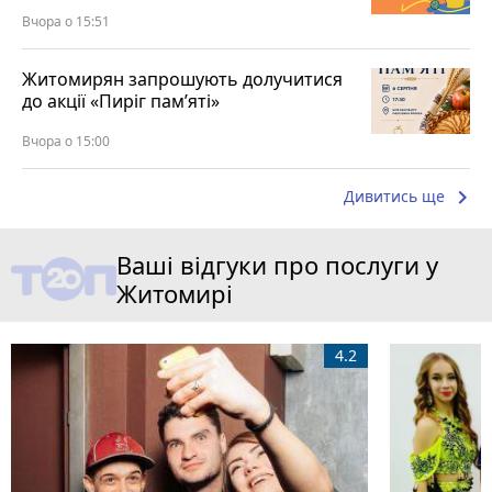
Вчора о 15:51
Житомирян запрошують долучитися
до акції «Пиріг пам’яті»
Вчора о 15:00
keyboard_arrow_right
Дивитись ще
Ваші відгуки про послуги у
Житомирі
4.2