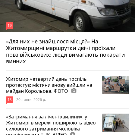
19
«Для них не знайшлося місця?» На
Житомирщині маршрутки двічі проїхали
17 липня 2026 р.
повз військових: люди вимагають покарати
винних
Житомир четвертий день поспіль
протестує: містяни знову вийшли на
майдан Корольова. ФОТО
photo_camera
13
20 липня 2026 р.
«Затримання за лічені хвилини»: у
Житомирі в мережі поширюють відео
силового затримання чоловіка
працівниками ТЦК. ВІДЕО
play_circle_filled