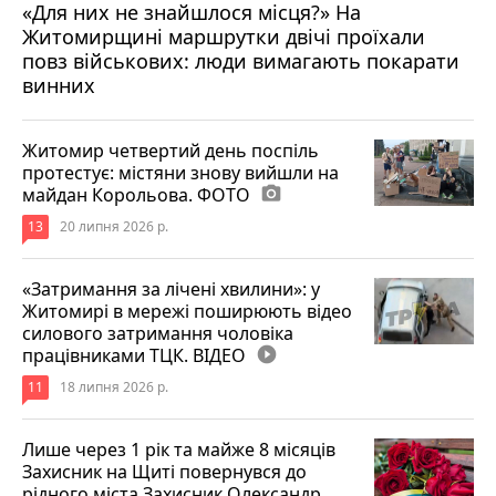
«Для них не знайшлося місця?» На
Житомирщині маршрутки двічі проїхали
17 липня 2026 р.
повз військових: люди вимагають покарати
винних
Житомир четвертий день поспіль
протестує: містяни знову вийшли на
майдан Корольова. ФОТО
photo_camera
13
20 липня 2026 р.
«Затримання за лічені хвилини»: у
Житомирі в мережі поширюють відео
силового затримання чоловіка
працівниками ТЦК. ВІДЕО
play_circle_filled
11
18 липня 2026 р.
Лише через 1 рік та майже 8 місяців
Захисник на Щиті повернувся до
рідного міста Захисник Олександр