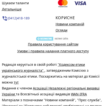
Шукаєм таланти
Детальніше
КОРИСНЕ
phone_in_talk
(0412)418-189
Новини компаній
Огляди
Правила користування сайтом
Умови і правила надання платного доступу
Редакція керується в своїй роботі
"Кодексом етики
українського журналіста"
, затвердженим Комісією з
журналістської етики. Поскаржитись на матеріал до Комісії
можна
тут
Видання є членом
Асоціації Незалежні регіональні видавці
України
та Всесвітньої асоціації видавців
WAN-IFRA
Матеріали з позначками "Новини компаній", "Прес-служба",
"Реклама" та "Партнерський проєкт" опубліковані на правах