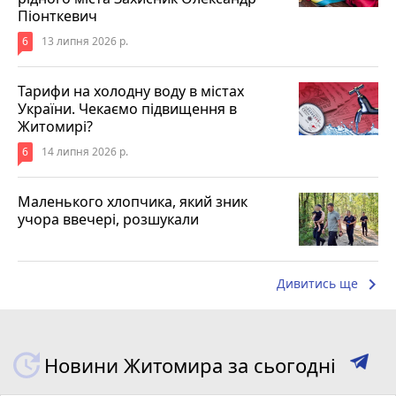
Піонткевич
6
13 липня 2026 р.
Тарифи на холодну воду в містах
України. Чекаємо підвищення в
Житомирі?
6
14 липня 2026 р.
Маленького хлопчика, який зник
учора ввечері, розшукали
keyboard_arrow_right
Дивитись ще
Новини Житомира за сьогодні