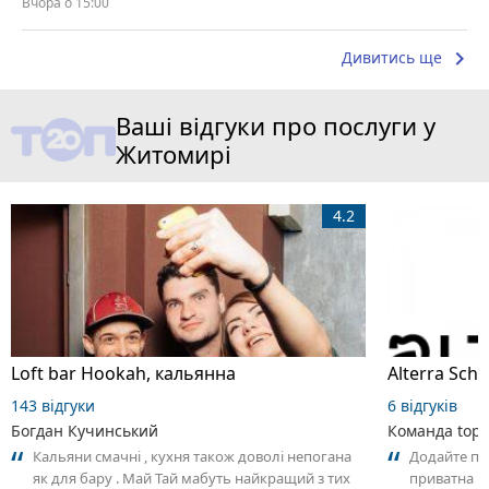
Вчора о 15:00
keyboard_arrow_right
Дивитись ще
Ваші відгуки про послуги у
Житомирі
4.2
Loft bar Hookah, кальянна
143 відгуки
6 відгуків
Богдан Кучинський
Команда top2
Кальяни смачні , кухня також доволі непогана
Додайте пер
як для бару . Май Тай мабуть найкращий з тих
приватна ш