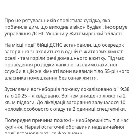
Про це рятувальників сповістила сусідка, яка
побачила дим, що виходив з вікон будівлі, інформує
управління ДСНС України у Житомирській області.
На місці події бійці ДСНС встановили, що осередок
загоряння знаходиться в одній із житлових кімнат
оселі - там горіли речі домашнього вжитку. Під час
проведення розвідки ланкою газодимозахисної
служби в цій же кімнаті вони виявили тіло 55-річного
власника помешкання без ознак життя.
Зусиллями вогнеборців пожежу локалізовано о 19:38
та о 20:25 – ліквідовано. Вогнем знищено ліжко та 2
кв. м підлоги. До ліквідації загоряння залучалося 10
чоловік особового складу та 2 одиниці спецтехніки.
Попередня причина пожежі – необережність під час
куріння. Наразі остаточні обставини надзвичайної
події встановлюються фахівцями.