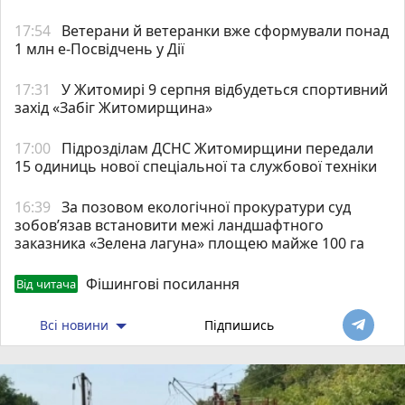
17:54
Ветерани й ветеранки вже сформували понад
1 млн е-Посвідчень у Дії
17:31
У Житомирі 9 серпня відбудеться спортивний
захід «Забіг Житомирщина»
17:00
Підрозділам ДСНС Житомирщини передали
15 одиниць нової спеціальної та службової техніки
16:39
За позовом екологічної прокуратури суд
зобов’язав встановити межі ландшафтного
заказника «Зелена лагуна» площею майже 100 га
Фішингові посилання
Від читача
Всі новини
Підпишись