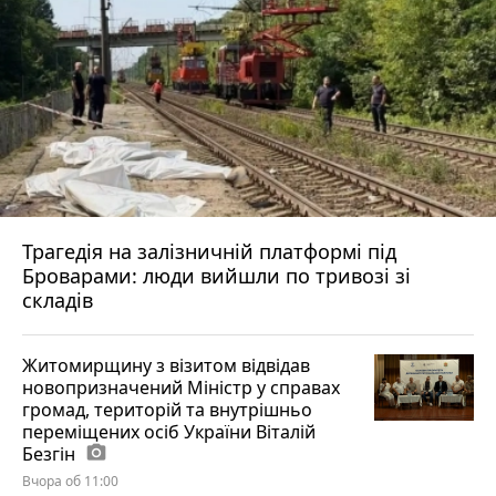
Трагедія на залізничній платформі під
Броварами: люди вийшли по тривозі зі
складів
Житомирщину з візитом відвідав
новопризначений Міністр у справах
громад, територій та внутрішньо
переміщених осіб України Віталій
Безгін
photo_camera
Вчора об 11:00