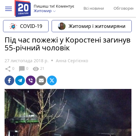
Пишеш ти! Коментує
Всі новини
Обговорен
Житомир
COVID-19
Житомир і житомиряни
Під час пожежі у Коростені загинув
55-річний чоловік
27 листопада 2018 р.
Анна Сергієнко
chat_bubble
share
visibility
0
0
21