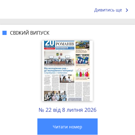
що я куштував ) . Повернуся до...
досвідом – 
keyboard_arrow_right
Дивитись ще
СВІЖИЙ ВИПУСК
№ 22 від 8 липня 2026
Читати номер