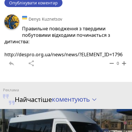
Опублікувати коментар
Denys Kuznetsov
Правильне поводження з твердими
побутовими відходами починається з
дитинства:
http://despro.org.ua/news/news/?ELEMENT_ID=1796
reply
share
remove
add
0
коментують
Найчастіше