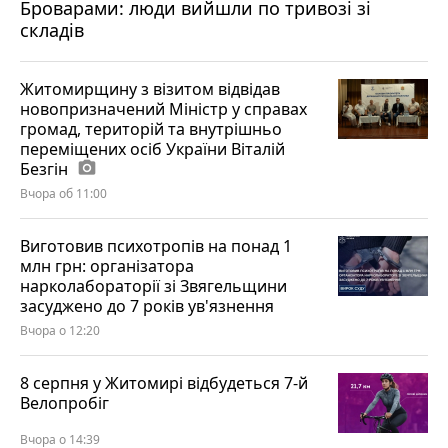
Броварами: люди вийшли по тривозі зі
складів
Житомирщину з візитом відвідав
новопризначений Міністр у справах
громад, територій та внутрішньо
переміщених осіб України Віталій
Безгін
photo_camera
Вчора об 11:00
Виготовив психотропів на понад 1
млн грн: організатора
нарколабораторії зі Звягельщини
засуджено до 7 років ув'язнення
Вчора о 12:20
8 серпня у Житомирі відбудеться 7-й
Велопробіг
Вчора о 14:39