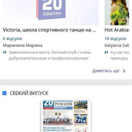
Victoria, школа спортивного танцю на пілоні
6 відгуків
16 відгуків
Маринина Марина
Kalyania Sabe
Замечательное место. Уютный клуб с очень
А у нас нов
доброжелательным и профессиональным
принцесу т
коллективом.
keyboard_arrow_right
Дивитись ще
СВІЖИЙ ВИПУСК