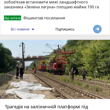
зобов’язав встановити межі ландшафтного
заказника «Зелена лагуна» площею майже 100 га
Фішингові посилання
Від читача
Всі новини
Підпишись
Трагедія на залізничній платформі під