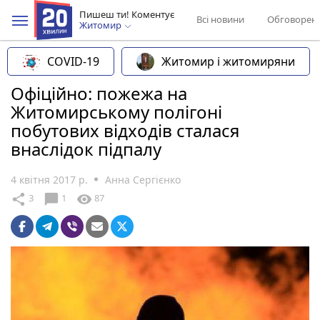
Пишеш ти! Коментує
Всі новини
Обговорен
Житомир
COVID-19
Житомир і житомиряни
Офіційно: пожежа на
Житомирському полігоні
побутових відходів сталася
внаслідок підпалу
4 квітня 2017 р.
Анна Сергієнко
chat_bubble
share
visibility
3
1
87