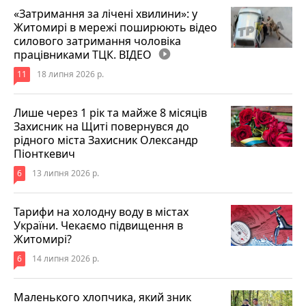
«Затримання за лічені хвилини»: у
Житомирі в мережі поширюють відео
силового затримання чоловіка
працівниками ТЦК. ВІДЕО
play_circle_filled
11
18 липня 2026 р.
Лише через 1 рік та майже 8 місяців
Захисник на Щиті повернувся до
рідного міста Захисник Олександр
Піонткевич
6
13 липня 2026 р.
Тарифи на холодну воду в містах
України. Чекаємо підвищення в
Житомирі?
6
14 липня 2026 р.
Маленького хлопчика, який зник