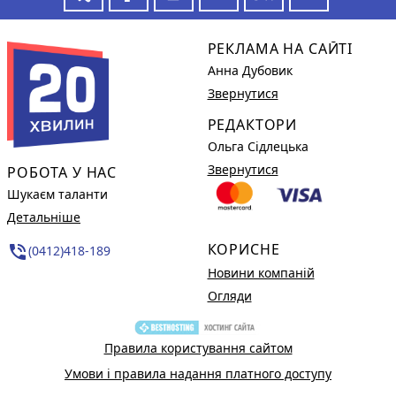
РЕКЛАМА НА САЙТІ
Анна Дубовик
Звернутися
РЕДАКТОРИ
Ольга Сідлецька
Звернутися
РОБОТА У НАС
Шукаєм таланти
Детальніше
КОРИСНЕ
phone_in_talk
(0412)418-189
Новини компаній
Огляди
Правила користування сайтом
Умови і правила надання платного доступу