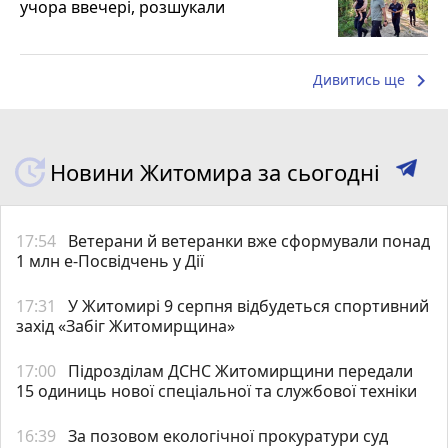
учора ввечері, розшукали
keyboard_arrow_right
Дивитись ще
Новини Житомира за сьогодні
17:54
Ветерани й ветеранки вже сформували понад
1 млн е-Посвідчень у Дії
17:31
У Житомирі 9 серпня відбудеться спортивний
захід «Забіг Житомирщина»
17:00
Підрозділам ДСНС Житомирщини передали
15 одиниць нової спеціальної та службової техніки
16:39
За позовом екологічної прокуратури суд