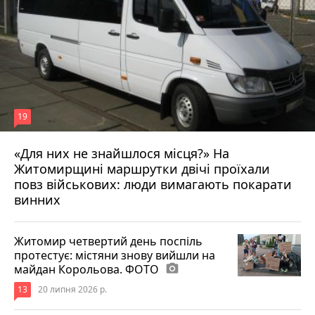
19
«Для них не знайшлося місця?» На
Житомирщині маршрутки двічі проїхали
17 липня 2026 р.
повз військових: люди вимагають покарати
винних
Житомир четвертий день поспіль
протестує: містяни знову вийшли на
майдан Корольова. ФОТО
photo_camera
13
20 липня 2026 р.