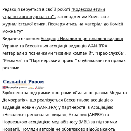
Редакція керується в своїй роботі
"Кодексом етики
українського журналіста"
, затвердженим Комісією з
журналістської етики. Поскаржитись на матеріал до Комісії
можна
тут
Видання є членом
Асоціації Незалежні регіональні видавці
України
та Всесвітньої асоціації видавців
WAN-IFRA
Матеріали з позначками "Новини компаній", "Прес-служба",
"Реклама" та "Партнерський проєкт" опубліковані на правах
реклами.
Здійснено за підтримки програми «Сильніші разом: Медіа та
Демократія», що реалізується Всесвітньою асоціацією
видавців новин (WAN-IFRA) у партнерстві з Асоціацією
«Незалежні регіональні видавці України» (АНРВУ) та
Норвезькою асоціацією медіабізнесу (MBL) за підтримки
Норвегії. Погляди авторів не обов’язково відображають