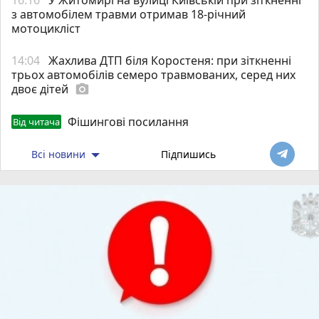
з автомобілем травми отримав 18-річний
мотоцикліст
14:04
Жахлива ДТП біля Коростеня: при зіткненні
трьох автомобілів семеро травмованих, серед них
двоє дітей
photo_camera
Фішингові посилання
Від читача
Всі новини
Підпишись