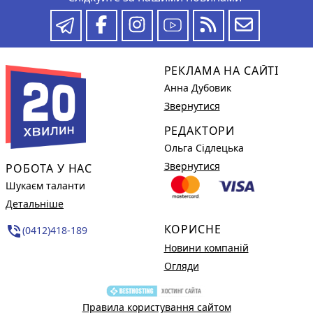
РЕКЛАМА НА САЙТІ
Анна Дубовик
Звернутися
РЕДАКТОРИ
Ольга Сідлецька
Звернутися
РОБОТА У НАС
Шукаєм таланти
Детальніше
КОРИСНЕ
phone_in_talk
(0412)418-189
Новини компаній
Огляди
Правила користування сайтом