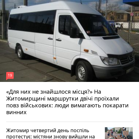
19
«Для них не знайшлося місця?» На
Житомирщині маршрутки двічі проїхали
17 липня 2026 р.
повз військових: люди вимагають покарати
винних
Житомир четвертий день поспіль
протестує: містяни знову вийшли на