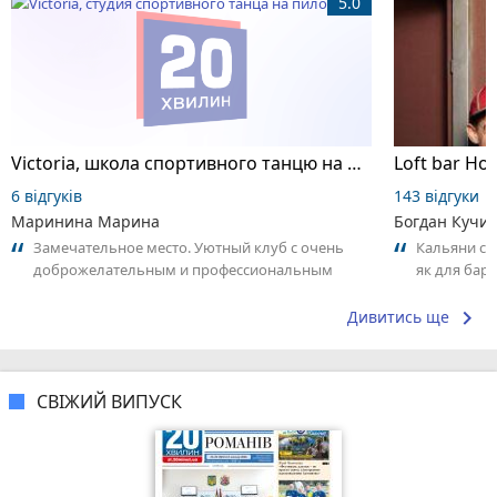
5.0
Victoria, школа спортивного танцю на пілоні
Loft bar Ho
6 відгуків
143 відгуки
Маринина Марина
Богдан Кучи
Замечательное место. Уютный клуб с очень
Кальяни сма
доброжелательным и профессиональным
як для бару
коллективом.
що я куштув
keyboard_arrow_right
Дивитись ще
СВІЖИЙ ВИПУСК