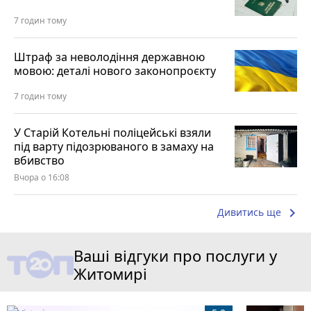
7 годин тому
Штраф за неволодіння державною
мовою: деталі нового законопроєкту
7 годин тому
У Старій Котельні поліцейські взяли
під варту підозрюваного в замаху на
вбивство
Вчора о 16:08
keyboard_arrow_right
Дивитись ще
Ваші відгуки про послуги у
Житомирі