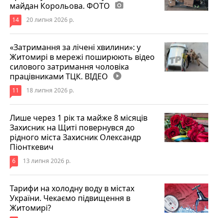
майдан Корольова. ФОТО
photo_camera
14
20 липня 2026 р.
«Затримання за лічені хвилини»: у
Житомирі в мережі поширюють відео
силового затримання чоловіка
працівниками ТЦК. ВІДЕО
play_circle_filled
11
18 липня 2026 р.
Лише через 1 рік та майже 8 місяців
Захисник на Щиті повернувся до
рідного міста Захисник Олександр
Піонткевич
6
13 липня 2026 р.
Тарифи на холодну воду в містах
України. Чекаємо підвищення в
Житомирі?