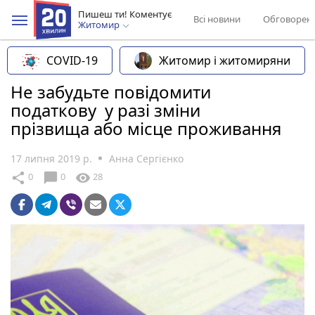
Пишеш ти! Коментує
Всі новини
Обговорен
Житомир
COVID-19
Житомир і житомиряни
Не забудьте повідомити
податкову у разі зміни
прізвища або місце проживання
17 липня 2019 р.
Анна Сергієнко
chat_bubble
share
visibility
0
0
28