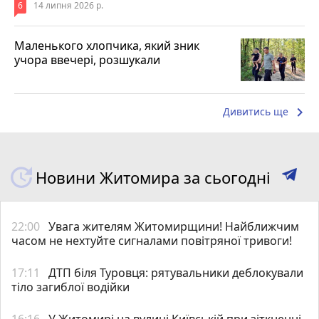
6
14 липня 2026 р.
Маленького хлопчика, який зник
учора ввечері, розшукали
keyboard_arrow_right
Дивитись ще
Новини Житомира за сьогодні
22:00
Увага жителям Житомирщини! Найближчим
часом не нехтуйте сигналами повітряної тривоги!
17:11
ДТП біля Туровця: рятувальники деблокували
тіло загиблої водійки
16:16
У Житомирі на вулиці Київській при зіткненні