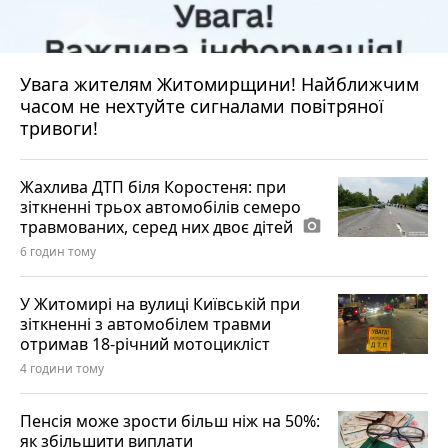
Увага жителям Житомирщини! Найближчим
часом не нехтуйте сигналами повітряної
тривоги!
Жахлива ДТП біля Коростеня: при
зіткненні трьох автомобілів семеро
травмованих, серед них двоє дітей
photo_camera
6 годин тому
У Житомирі на вулиці Київській при
зіткненні з автомобілем травми
отримав 18-річний мотоцикліст
4 години тому
Пенсія може зрости більш ніж на 50%:
як збільшити виплати