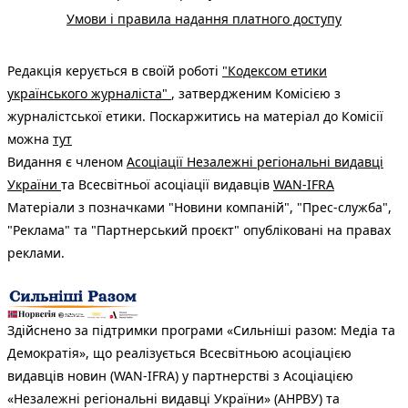
Умови і правила надання платного доступу
Редакція керується в своїй роботі
"Кодексом етики
українського журналіста"
, затвердженим Комісією з
журналістської етики. Поскаржитись на матеріал до Комісії
можна
тут
Видання є членом
Асоціації Незалежні регіональні видавці
України
та Всесвітньої асоціації видавців
WAN-IFRA
Матеріали з позначками "Новини компаній", "Прес-служба",
"Реклама" та "Партнерський проєкт" опубліковані на правах
реклами.
Здійснено за підтримки програми «Сильніші разом: Медіа та
Демократія», що реалізується Всесвітньою асоціацією
видавців новин (WAN-IFRA) у партнерстві з Асоціацією
«Незалежні регіональні видавці України» (АНРВУ) та