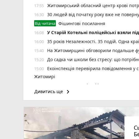
Житомирський обласний центр крові потр
17:55
30 людей від початку року вже не повер
16:30
Від читача
Фішингові посилання
У Старій Котельні поліцейські взяли пі
16:08
35 років Незалежності. 35 подій. Одна кра
16:00
На Житомирщині обговорили подальше фу
15:40
До садка чи школи без стресу: що потріб
15:20
Екоінспекція перевірила повідомлення у с
15:00
Житомирі
Н️а Житомирщині зафіксовано рекордну 
14:40
keyboard_arrow_right
Дивитись ще
На офіційних пляжах області купатися 
14:17
У Житомирі у свято Яблучного Спаса «Пи
14:00
photo_camera
України
Подробиці ДТП біля Оліївки: травмовано 
12:55
С
У Коростенському ТЦК під час проходж
12:40
Б
У річці Мика в Радомишлі зафіксовано
12:20