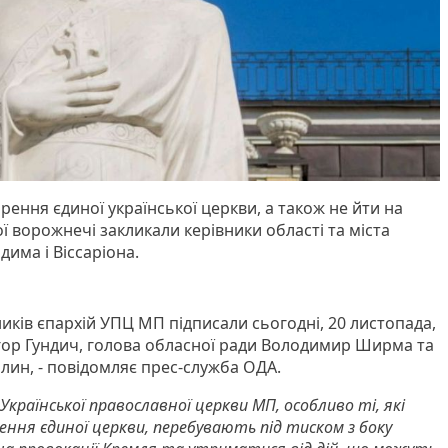
ення єдиної української церкви, а також не йти на
ої ворожнечі закликали керівники області та міста
има і Віссаріона.
иків єпархій УПЦ МП підписали сьогодні, 20 листопада,
гор Гундич, голова обласної ради Володимир Ширма та
лин, - повідомляє прес-служба ОДА.
 Української православної церкви МП, особливо ті, які
ння єдиної церкви, перебувають під тиском з боку