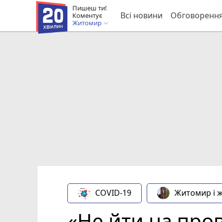
Пишеш ти!
Всі новини
Обговоренн
Коментує
Житомир
COVID-19
Житомир і 
«Не йти на пров