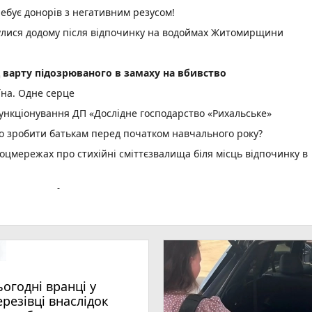
ебує донорів з негативним резусом!
нулися додому після відпочинку на водоймах Житомирщини
д варту підозрюваного в замаху на вбивство
їна. Одне серце
нкціонування ДП «Дослідне господарство «Рихальське»
но зробити батькам перед початком навчального року?
оцмережах про стихійні сміттєзвалища біля місць відпочинку в
спеку: +38°C
не рекомендовано: вода на відповідає нормам
ріг пам'яті» об' єднав рідних загиблих Захисників і Захис
водія вантажівки - 21-річного житомирянина
ьогодні вранці у
ення ВЛК помер чоловік
ерезівці внаслідок
photo_camera
 масову загибель риби