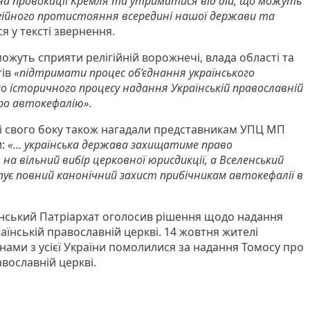
на провокації Кремля та утриматися від дій, що можуть
ігійного протистояння всередині нашої держави та
я у тексті звернення.
можуть сприяти релігійній ворожнечі, влада області та
тів
«підтримати процес об’єднання українського
о історичного процесу надання Українській православній
про автокефалію».
 зі свого боку також нагадали представникам УПЦ МП
и:
«… українська держава захищатиме право
на вільний вибір церковної юрисдикції, а Вселенський
нтує повний канонічний захист прибічникам автокефалії в
енський Патріархат оголосив рішення щодо надання
їнській православній церкві. 14 жовтня жителі
ами з усієї України помолилися за надання Томосу про
вославній церкві.