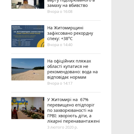
замаху на вбивство
Вчора о 16:08
Н️а Житомирщині
зафіксовано рекордну
спеку: +38°C
Вчора о 14:40
На офіційних пляжах
області купатися не
рекомендовано: вода на
відповідає нормам
Вчора о 14:17
У Житомирі на 67%
перевищено епідпоріг
по захворюваності на
ГРВІ: хворіють діти, а
лікарні перенавантажені
3 лютого 2020 р.