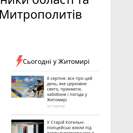
о Митрополитів
Сьогодні у Житомирі
8 серпня: все про цей
день, яке церковне
свято, прикмети,
забобони і погода у
Житомирі
за годину
У Старій Котельні
поліцейські взяли під
варту підозрюваного в