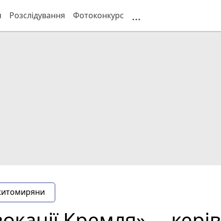
...
я
Розслідування
Фотоконкурс
житомиряни
окації Кремля», – керів