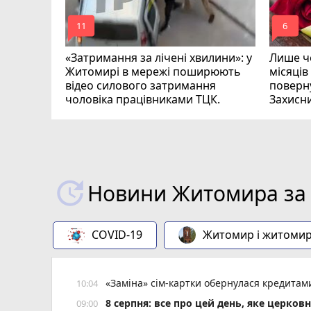
mode_comment
mode_comment
11
6
«Затримання за лічені хвилини»: у
Лише че
Житомирі в мережі поширюють
місяців
відео силового затримання
поверну
чоловіка працівниками ТЦК.
Захисн
ВІДЕО
play_circle_filled
Новини Житомира за 
COVID-19
Житомир і житоми
«Заміна» сім-картки обернулася кредита
10:04
8 серпня: все про цей день, яке церков
09:00