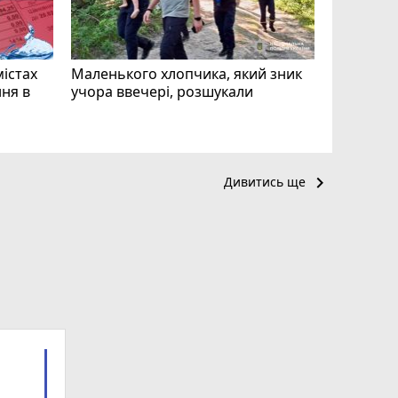
mode_comment
11
містах
Маленького хлопчика, який зник
ня в
учора ввечері, розшукали
keyboard_arrow_right
Дивитись ще