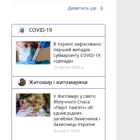
keyboard_arrow_right
Дивитись ще
COVID-19
В Україні зафіксовано
перший випадок
субваріанту COVID-19
«Цикада»
22 квітня 2026 р.
Житомир і житомиряни
У Житомирі у свято
Яблучного Спаса
«Пиріг пам'яті» об'
єднав рідних
загиблих Захисників і
Захисниць України
Вчора о 14:00