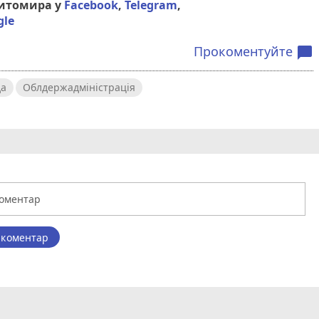
Житомира у
Facebook
,
Telegram
,
gle
Прокоментуйте
chat_bubble
да
Облдержадміністрація
 коментар