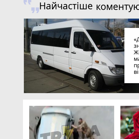
Найчастіше
коменту
«
з
Ж
м
п
в
в
в
ий зник
и