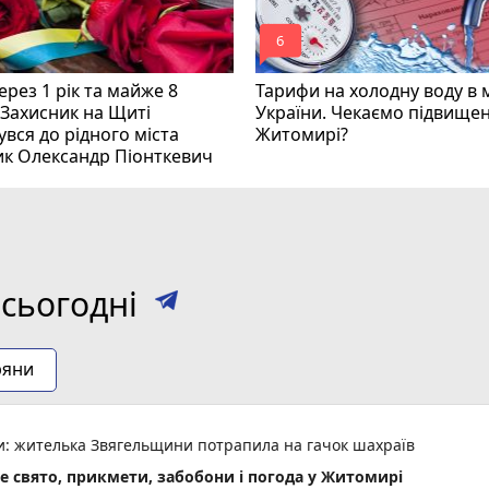
mode_comment
6
рез 1 рік та майже 8
Тарифи на холодну воду в 
 Захисник на Щиті
України. Чекаємо підвищен
вся до рідного міста
Житомирі?
ик Олександр Піонткевич
сьогодні
ряни
ми: жителька Звягельщини потрапила на гачок шахраїв
не свято, прикмети, забобони і погода у Житомирі