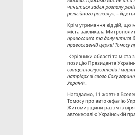
Москви. Просимо Вас не йти 
чинитися задля розпалу рел
релігійного розколу»,
– йдетьс
Крім утримання від дій, що 
міста закликала Митрополи
православ’я та долучитися д
православній церкві Томосу 
Керівники області та міста
позицію Президента Україн
священнослужителів і мирян 
патріарх зі свого боку гара
Україні».
Нагадаємо, 11 жовтня Всел
Томосу про автокефалію Укра
Житомирщини разом із вірян
автокефалію Українській пра