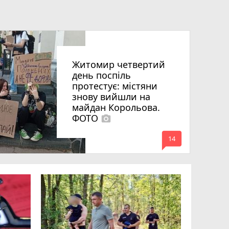
Житомир четвертий
день поспіль
протестує: містяни
знову вийшли на
майдан Корольова.
ФОТО
photo_camera
mode_comment
14
«Затриман
Житомир
відео си
чоловіка
ВІДЕО
play_circle_filled