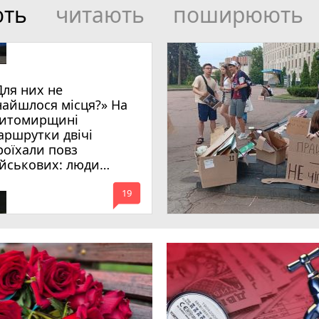
ють
читають
поширюють
Для них не
найшлося місця?» На
итомирщині
аршрутки двічі
роїхали повз
ійськових: люди
имагають покарати
mode_comment
инних
19