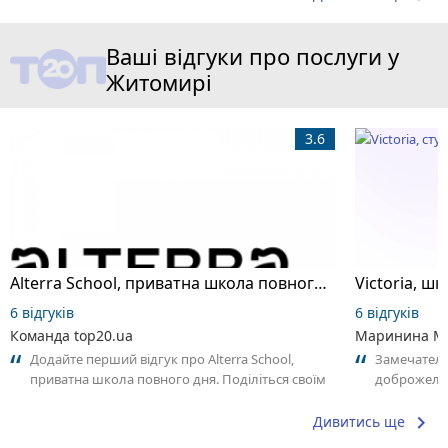
Ваші відгуки про послуги у
Житомирі
3.6
Alterra School, приватна школа повного дня
6 відгуків
6 відгуків
Команда top20.ua
Маринина М
Додайте перший відгук про Alterra School,
Замечатель
приватна школа повного дня. Поділіться своїм
доброжела
досвідом – що Вам сподобалось, а...
коллективо
keyboard_arrow_right
Дивитись ще