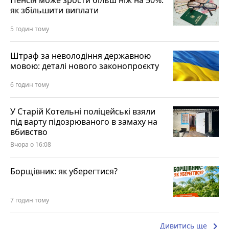
Пенсія може зрости більш ніж на 50%:
як збільшити виплати
5 годин тому
Штраф за неволодіння державною
мовою: деталі нового законопроєкту
6 годин тому
У Старій Котельні поліцейські взяли
під варту підозрюваного в замаху на
вбивство
Вчора о 16:08
Борщівник: як уберегтися?
7 годин тому
keyboard_arrow_right
Дивитись ще