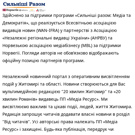
Здійснено за підтримки програми «Сильніші разом: Медіа та
Демократія», що реалізується Всесвітньою асоціацією
видавців новин (WAN-IFRA) у партнерстві з Асоціацією
«Незалежні регіональні видавці України» (АНРВУ) та
Норвезькою асоціацією медіабізнесу (MBL) за підтримки
Норвегії. Погляди авторів не обов’язково відображають
офіційну позицію партнерів програми.
Незалежний новинний портал з оперативним висвітленням
подій у Житомирі та області. Новини створюються для Вас
мультимедійною редакцією "20 хвилин Житомир" та «20
хвилин Романів» видавець ПП «Медіа Ресурс». Ми
висвітлюємо важливі та цікаві події, людей, життя Житомира.
Редакція запрошує читачів додавати власні новини в розділ
"Від читачів". Усі авторські права належать ПП «Медіа
Ресурс» і захищені. Будь-яка публiкацiя, передрук чи