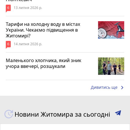
6
13 липня 2026 р.
Тарифи на холодну воду в містах
України. Чекаємо підвищення в
Житомирі?
6
14 липня 2026 р.
Маленького хлопчика, який зник
учора ввечері, розшукали
keyboard_arrow_right
Дивитись ще
Новини Житомира за сьогодні