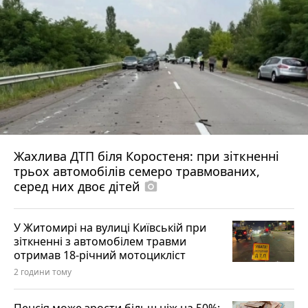
Жахлива ДТП біля Коростеня: при зіткненні
трьох автомобілів семеро травмованих,
серед них двоє дітей
photo_camera
У Житомирі на вулиці Київській при
зіткненні з автомобілем травми
отримав 18-річний мотоцикліст
2 години тому