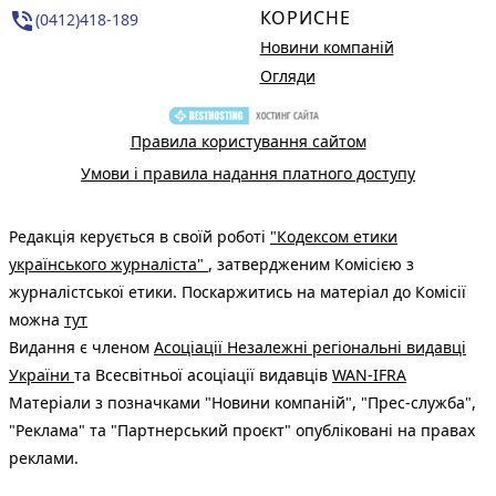
КОРИСНЕ
phone_in_talk
(0412)418-189
Новини компаній
Огляди
Правила користування сайтом
Умови і правила надання платного доступу
Редакція керується в своїй роботі
"Кодексом етики
українського журналіста"
, затвердженим Комісією з
журналістської етики. Поскаржитись на матеріал до Комісії
можна
тут
Видання є членом
Асоціації Незалежні регіональні видавці
України
та Всесвітньої асоціації видавців
WAN-IFRA
Матеріали з позначками "Новини компаній", "Прес-служба",
"Реклама" та "Партнерський проєкт" опубліковані на правах
реклами.