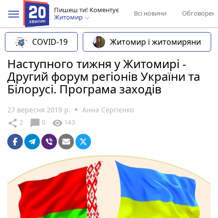
Пишеш ти! Коментує
Всі новини
Обговорен
Житомир
COVID-19
Житомир і житомиряни
Наступного тижня у Житомирі -
Другий форум регіонів України та
Білорусі. Програма заходів
27 вересня 2019 р.
Анна Сергієнко
chat_bubble
share
visibility
2
0
143