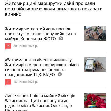
Житомирщині маршрутки двічі проїхали
17 липня 2026 р.
повз військових: люди вимагають покарати
винних
Житомир четвертий день поспіль
протестує: містяни знову вийшли на
майдан Корольова. ФОТО
photo_camera
14
20 липня 2026 р.
«Затримання за лічені хвилини»: у
Житомирі в мережі поширюють відео
силового затримання чоловіка
працівниками ТЦК. ВІДЕО
play_circle_filled
11
18 липня 2026 р.
Лише через 1 рік та майже 8 місяців
Захисник на Щиті повернувся до
рідного міста Захисник Олександр
Піонткевич