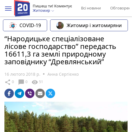
Пишеш ти! Коментує
Всі новини
Обговорен
Житомир
COVID-19
Житомир і житомиряни
“Народицьке спеціалізоване
лісове господарство” передасть
16611,3 га землі природному
заповіднику “Древлянський”
16 лютого 2018 р.
Анна Сергієнко
chat_bubble
share
visibility
0
0
51