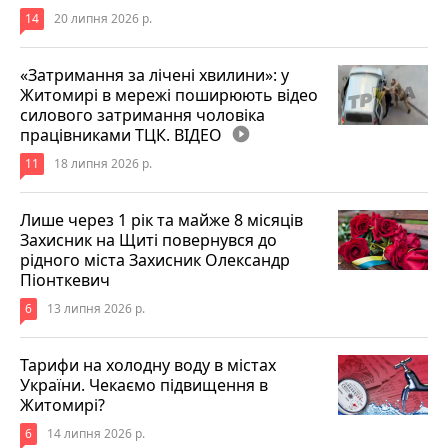
14
20 липня 2026 р.
«Затримання за лічені хвилини»: у
Житомирі в мережі поширюють відео
силового затримання чоловіка
працівниками ТЦК. ВІДЕО
play_circle_filled
11
18 липня 2026 р.
Лише через 1 рік та майже 8 місяців
Захисник на Щиті повернувся до
рідного міста Захисник Олександр
Піонткевич
6
13 липня 2026 р.
Тарифи на холодну воду в містах
України. Чекаємо підвищення в
Житомирі?
6
14 липня 2026 р.