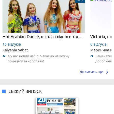
Hot Arabian Dance, школа східного танцю
16 відгуків
6 відгуків
Kalyania Sabet
Маринина М
А у нас новий набір! Чекаємо на кожну
Замечатель
принцесу та королеву!
доброжела
коллективо
keyboard_arrow_right
Дивитись ще
СВІЖИЙ ВИПУСК