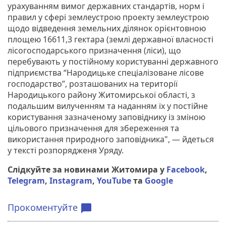
урахуванням вимог державних стандартів, норм і
правил у сфері землеустрою проекту землеустрою
щодо відведення земельних ділянок орієнтовною
площею 16611,3 гектара (землі державної власності
лісогосподарського призначення (ліси), що
перебувають у постійному користуванні державного
підприємства “Народицьке спеціалізоване лісове
господарство”, розташованих на території
Народицького району Житомирської області, з
подальшим вилученням та наданням їх у постійне
користування зазначеному заповіднику із зміною
цільового призначення для збереження та
використання природного заповідника", — йдеться
у тексті розпорядженя Уряду.
Слідкуйте за новинами Житомира у
Facebook
,
Telegram
,
Instagram
,
YouTube
та
Google
Прокоментуйте
chat_bubble