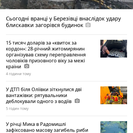
Сьогодні вранці у Березівці внаслідок удару
блискавки загорівся будинок
photo_camera
15 тисяч доларів за «квиток за
кордон»: 28-річний житомирянин
організував схему переправлення
чоловіків призовного віку за межі
країни
photo_camera
4 години тому
У ДТП біля Оліївки зіткнулися дві
вантажівки: рятувальники
деблокували одного з водіїв
photo_camera
5 годин тому
У річці Мика в Радомишлі
зафіксовано масову загибель риби