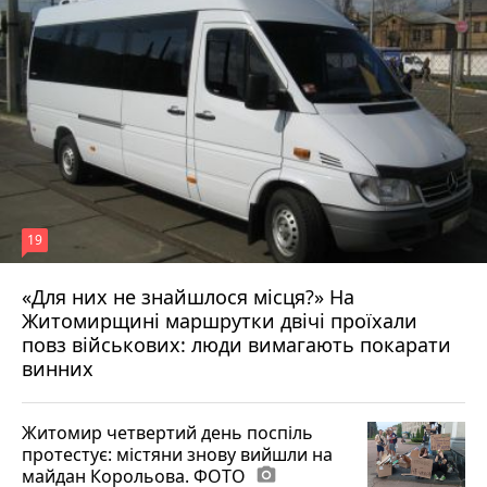
19
«Для них не знайшлося місця?» На
Житомирщині маршрутки двічі проїхали
17 липня 2026 р.
повз військових: люди вимагають покарати
винних
Житомир четвертий день поспіль
протестує: містяни знову вийшли на
майдан Корольова. ФОТО
photo_camera