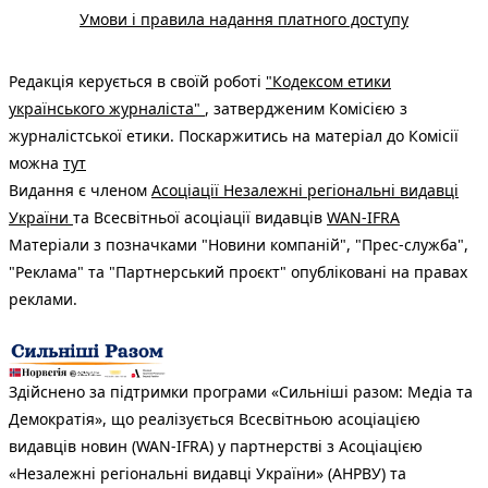
Умови і правила надання платного доступу
Редакція керується в своїй роботі
"Кодексом етики
українського журналіста"
, затвердженим Комісією з
журналістської етики. Поскаржитись на матеріал до Комісії
можна
тут
Видання є членом
Асоціації Незалежні регіональні видавці
України
та Всесвітньої асоціації видавців
WAN-IFRA
Матеріали з позначками "Новини компаній", "Прес-служба",
"Реклама" та "Партнерський проєкт" опубліковані на правах
реклами.
Здійснено за підтримки програми «Сильніші разом: Медіа та
Демократія», що реалізується Всесвітньою асоціацією
видавців новин (WAN-IFRA) у партнерстві з Асоціацією
«Незалежні регіональні видавці України» (АНРВУ) та