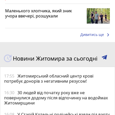
Маленького хлопчика, який зник
учора ввечері, розшукали
keyboard_arrow_right
Дивитись ще
Новини Житомира за сьогодні
17:55
Житомирський обласний центр крові
потребує донорів з негативним резусом!
16:30
30 людей від початку року вже не
повернулися додому після відпочинку на водоймах
Житомирщини
16:08
У Старій Котельні поліцейські взяли під варту