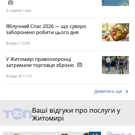
photo_camera
3 години тому
Яблучний Спас 2026 — що суворо
заборонено робити цього дня
Вчора о 10:00
У Житомирі правоохоронці
затримали торговця зброєю
photo_camera
Вчора об 11:21
keyboard_arrow_right
Дивитись ще
Ваші відгуки про послуги у
Житомирі
4.5