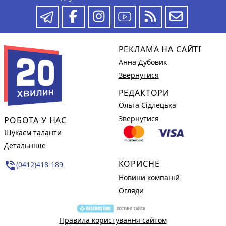
РЕКЛАМА НА САЙТІ
Анна Дубовик
Звернутися
РЕДАКТОРИ
Ольга Сідлецька
Звернутися
РОБОТА У НАС
Шукаєм таланти
Детальніше
КОРИСНЕ
phone_in_talk
(0412)418-189
Новини компаній
Огляди
Правила користування сайтом