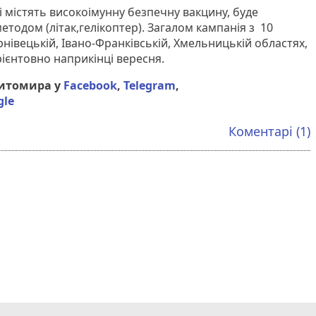
 містять високоімунну безпечну вакцину, буде
тодом (літак,гелікоптер). Загалом кампанія з 10
нівецькій, Івано-Франківській, Хмельницькій областях,
ієнтовно наприкінці вересня.
Житомира у
Facebook
,
Telegram
,
gle
Коментарі (1)