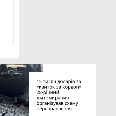
ниць
15 тисяч доларів за
«квиток за кордон»:
28-річний
житомирянин
організував схему
рії
переправлення
оків
чоловіків призовного