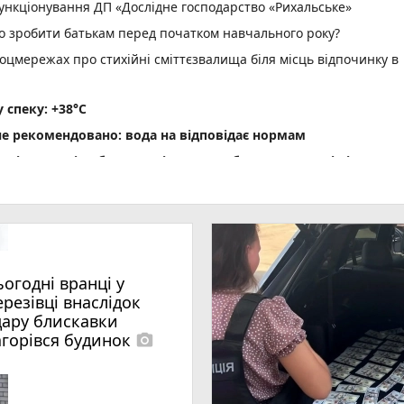
нкціонування ДП «Дослідне господарство «Рихальське»
но зробити батькам перед початком навчального року?
оцмережах про стихійні сміттєзвалища біля місць відпочинку в
спеку: +38°C
не рекомендовано: вода на відповідає нормам
ріг пам'яті» об' єднав рідних загиблих Захисників і Захис
водія вантажівки - 21-річного житомирянина
ення ВЛК помер чоловік
photo_camera
 масову загибель риби
ьогодні вранці у
photo_camera
удару блискавки загорівся будинок
ерезівці внаслідок
»: 28-річний житомирянин організував схему переправлення
дару блискавки
a
агорівся будинок
photo_camera
пожеж сухої рослинності, вогнем пройдено майже 10 га терито
ня спричинив смертельну ДТП на Коростенщині, засуджено до 8 р