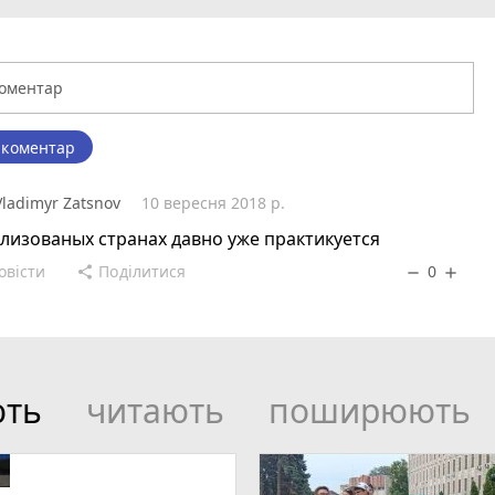
 коментар
Vladimyr Zatsnov
10 вересня 2018 р.
лизованых странах давно уже практикуется
овісти
Поділитися
0
share
remove
add
ють
читають
поширюють