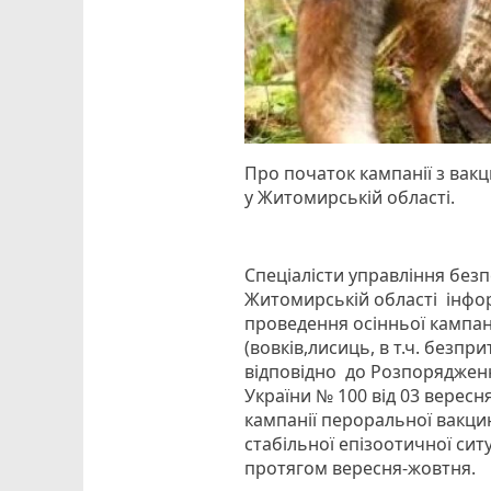
Про початок кампанії з вак
у Житомирській області.
Спеціалісти управління безп
Житомирській області інф
проведення осінньої кампан
(вовків,лисиць, в т.ч. безп
відповідно до Розпоряджен
України № 100 від 03 вересня
кампанії пероральної вакци
стабільної епізоотичної ситу
протягом вересня-жовтня.