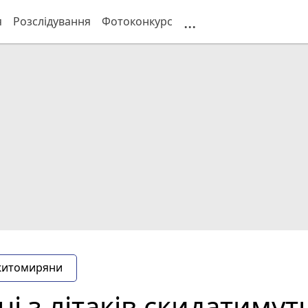
...
я
Розслідування
Фотоконкурс
житомиряни
 з літаків скидатимут