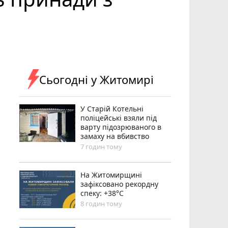
Сьогодні у Житомирі
У Старій Котельні
поліцейські взяли під
варту підозрюваного в
замаху на вбивство
7 годин тому
Н️а Житомирщині
зафіксовано рекордну
спеку: +38°C
8 годин тому