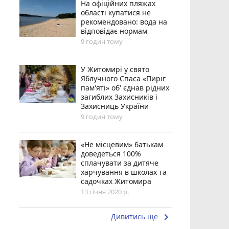
На офіційних пляжах
області купатися не
рекомендовано: вода на
відповідає нормам
9 годин тому
У Житомирі у свято
Яблучного Спаса «Пиріг
пам'яті» об' єднав рідних
загиблих Захисників і
Захисниць України
9 годин тому
«Не місцевим» батькам
доведеться 100%
сплачувати за дитяче
харчування в школах та
садочках Житомира
13 січня 2020 р.
keyboard_arrow_right
Дивитись ще