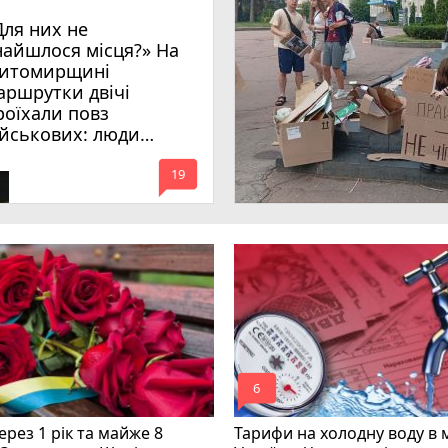
Для них не
найшлося місця?» На
итомирщині
аршрутки двічі
роїхали повз
ійськових: люди
имагають покарати
mode_comment
инних
19
mode_comment
6
рез 1 рік та майже 8
Тарифи на холодну воду в 