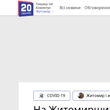
Пишеш ти!
Всі новини
Обговоренн
Коментує
Житомир
COVID-19
Житомир і 
На Житомирщині