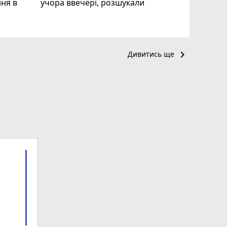
ня в
учора ввечері, розшукали
keyboard_arrow_right
Дивитись ще