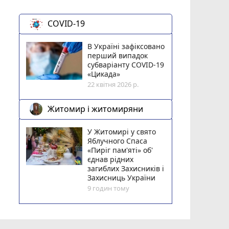
COVID-19
В Україні зафіксовано
перший випадок
субваріанту COVID-19
«Цикада»
22 квітня 2026 р.
Житомир і житомиряни
У Житомирі у свято
Яблучного Спаса
«Пиріг пам'яті» об'
єднав рідних
загиблих Захисників і
Захисниць України
9 годин тому