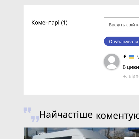
Коментарі (1)
Опублікувати
В циви
Відп
reply
Найчастіше
коменту