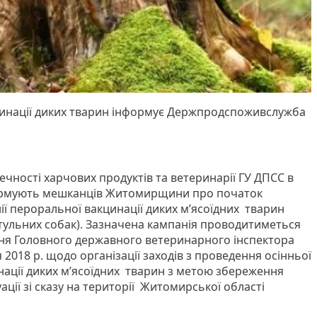
цинації диких тварин інформує Держпродспоживслужба
ечності харчових продуктів та ветеринарії ГУ ДПСС в
ормують мешканців Житомирщини про початок
ії пероральної вакцинації диких м’ясоїдних тварин
ритульних собак). Зазначена кампанія проводитиметься
ня Головного державного ветеринарного інспектора
 2018 р. щодо організації заходів з проведення осінньої
нації диких м’ясоїдних тварин з метою збереження
ації зі сказу на території Житомирської області