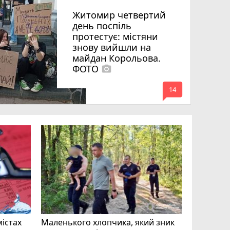
Житомир четвертий
день поспіль
протестує: містяни
знову вийшли на
майдан Корольова.
ФОТО
photo_camera
mode_comment
14
«Затриман
Житомир
відео си
чоловіка
ВІДЕО
play_circle_filled
mode_comment
11
містах
Маленького хлопчика, який зник