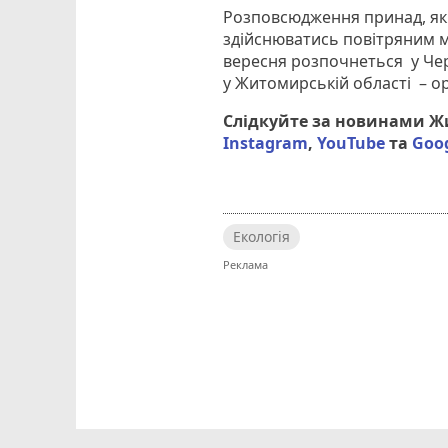
Розповсюдження принад, які
здійснюватись повітряним ме
вересня розпочнеться у Чер
у Житомирській області – ор
Слідкуйте за новинами 
Instagram
,
YouTube
та
Goo
Екологія