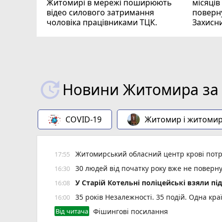
Житомирі в мережі поширюють
місяців
відео силового затримання
поверну
чоловіка працівниками ТЦК.
Захисн
ВІДЕО
play_circle_filled
Новини Житомира за 
COVID-19
Житомир і житоми
Житомирський обласний центр крові потр
17:55
30 людей від початку року вже не повер
16:30
У Старій Котельні поліцейські взяли пі
16:08
35 років Незалежності. 35 подій. Одна кра
16:00
Від читача
Фішингові посилання