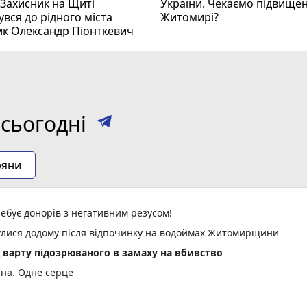
 Захисник на Щиті
України. Чекаємо підвищен
вся до рідного міста
Житомирі?
ик Олександр Піонткевич
сьогодні
ряни
ебує донорів з негативним резусом!
нулися додому після відпочинку на водоймах Житомирщини
д варту підозрюваного в замаху на вбивство
їна. Одне серце