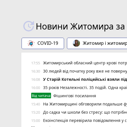
Новини Житомира за 
COVID-19
Житомир і житоми
Житомирський обласний центр крові потр
17:55
30 людей від початку року вже не повер
16:30
У Старій Котельні поліцейські взяли пі
16:08
35 років Незалежності. 35 подій. Одна кра
16:00
Від читача
Фішингові посилання
На Житомирщині обговорили подальше фу
15:40
До садка чи школи без стресу: що потріб
15:20
Екоінспекція перевірила повідомлення у с
15:00