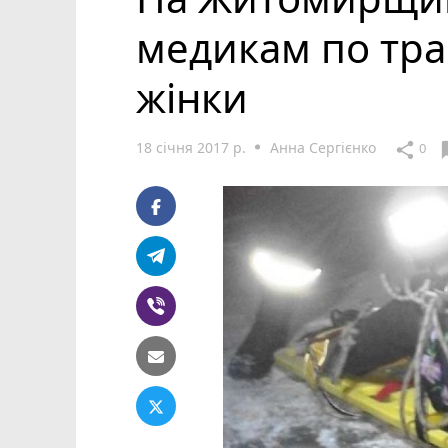
медикам по тра
жінки
18 січня 2017 р.
Анна Сергієнко
cha
share
0