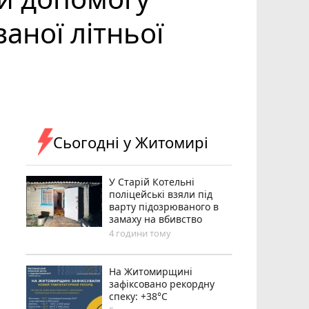
ної літньої
Сьогодні у Житомирі
У Старій Котельні
поліцейські взяли під
варту підозрюваного в
замаху на вбивство
4 години тому
Н️а Житомирщині
зафіксовано рекордну
спеку: +38°C