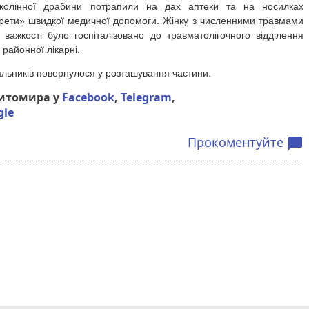
колінної драбини потрапили на дах аптеки та на носилках
арети» швидкої медичної допомоги. Жінку з численними травмами
важкості було госпіталізовано до травматолігочного відділення
районної лікарні.
альників повернулося у розташування частини.
Житомира у
Facebook
,
Telegram
,
gle
Прокоментуйте
chat_bubble