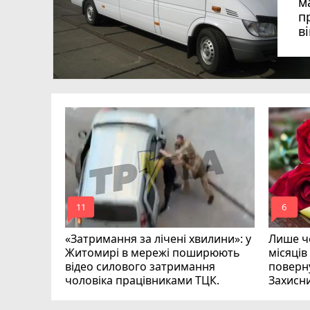
м
п
в
в
в
ий зник
и
mode_comment
mode_comment
11
6
«Затримання за лічені хвилини»: у
Лише че
Житомирі в мережі поширюють
місяців
відео силового затримання
поверну
чоловіка працівниками ТЦК.
Захисн
ВІДЕО
play_circle_filled