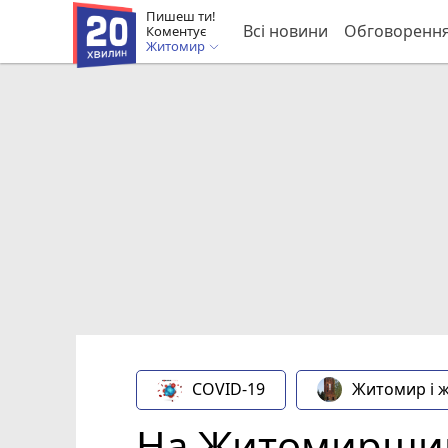
Пишеш ти!
Всі новини
Обговоренн
Коментує
Житомир
COVID-19
Житомир і 
На Житомирщин