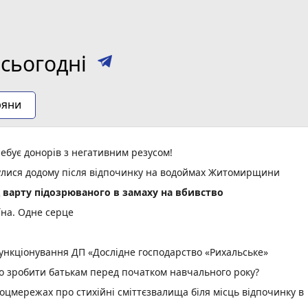
сьогодні
ряни
ебує донорів з негативним резусом!
нулися додому після відпочинку на водоймах Житомирщини
д варту підозрюваного в замаху на вбивство
їна. Одне серце
нкціонування ДП «Дослідне господарство «Рихальське»
но зробити батькам перед початком навчального року?
оцмережах про стихійні сміттєзвалища біля місць відпочинку в