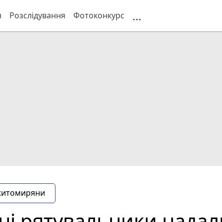
...
я
Розслідування
Фотоконкурс
житомиряни
і рятувальники надал