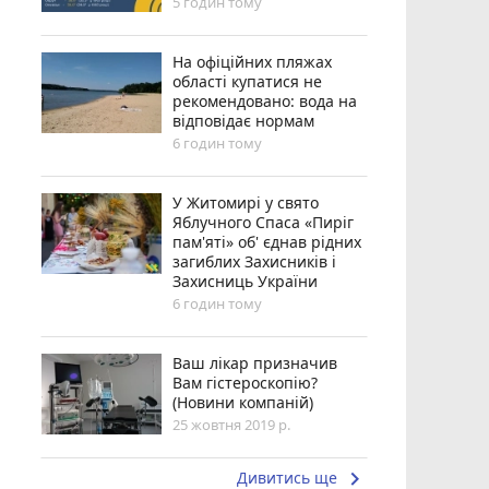
5 годин тому
На офіційних пляжах
області купатися не
рекомендовано: вода на
відповідає нормам
6 годин тому
У Житомирі у свято
Яблучного Спаса «Пиріг
пам'яті» об' єднав рідних
загиблих Захисників і
Захисниць України
6 годин тому
Ваш лікар призначив
Вам гістероскопію?
(Новини компаній)
25 жовтня 2019 р.
keyboard_arrow_right
Дивитись ще