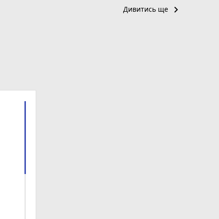
keyboard_arrow_right
Дивитись ще