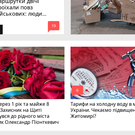
аршрутки двічі
роїхали повз
ійськових: люди
имагають покарати
mode_comment
инних
19
mode_comment
6
рез 1 рік та майже 8
Тарифи на холодну воду в 
 Захисник на Щиті
України. Чекаємо підвищен
вся до рідного міста
Житомирі?
ик Олександр Піонткевич