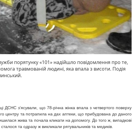
 Служби порятунку «101» надійшло повідомлення про те,
омога травмованій людині, яка впала з висоти. Подія
линський.
ці ДСНС з’ясували, що 78-річна жінка впала з четвертого поверху
ого центру та потрапила на дах аптеки, що прибудована до даного
ишилася жива та почала кликати на допомогу. До того ж, випадкові
 сталося та одразу ж викликали рятувальників та медиків.