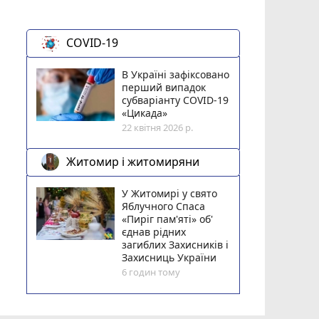
COVID-19
В Україні зафіксовано
перший випадок
субваріанту COVID-19
«Цикада»
22 квітня 2026 р.
Житомир і житомиряни
У Житомирі у свято
Яблучного Спаса
«Пиріг пам'яті» об'
єднав рідних
загиблих Захисників і
Захисниць України
6 годин тому