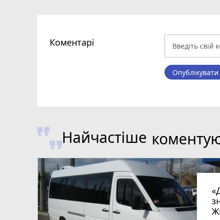
Коментарі
Опублікувати
Найчастіше
коменту
«
з
Ж