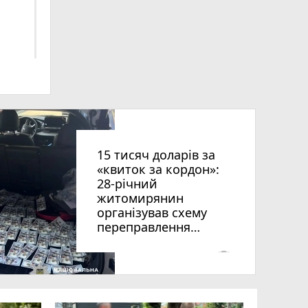
ниць
15 тисяч доларів за
«квиток за кордон»:
28-річний
житомирянин
організував схему
рії
переправлення
оків
чоловіків призовного
віку за межі країни
photo_camera