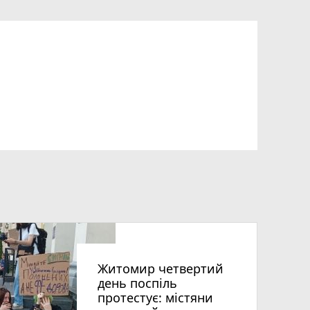
Житомир четвертий
день поспіль
протестує: містяни