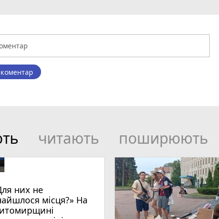
 коментар
ють
читають
поширюють
Для них не
найшлося місця?» На
итомирщині