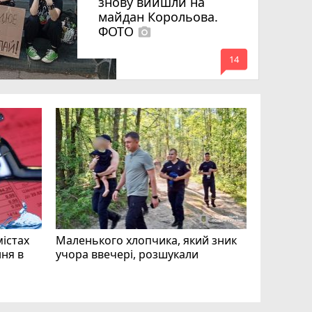
знову вийшли на
майдан Корольова.
ФОТО
photo_camera
mode_comment
14
«Затриман
Житомир
відео си
чоловіка
ВІДЕО
play_circle_filled
mode_comment
11
містах
Маленького хлопчика, який зник
ня в
учора ввечері, розшукали