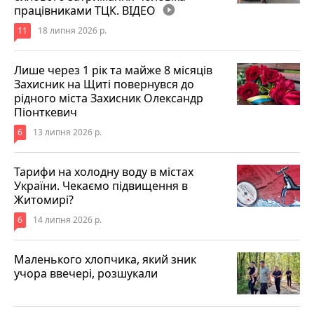
працівниками ТЦК. ВІДЕО
play_circle_filled
11
18 липня 2026 р.
Лише через 1 рік та майже 8 місяців
Захисник на Щиті повернувся до
рідного міста Захисник Олександр
Піонткевич
6
13 липня 2026 р.
Тарифи на холодну воду в містах
України. Чекаємо підвищення в
Житомирі?
6
14 липня 2026 р.
Маленького хлопчика, який зник
учора ввечері, розшукали