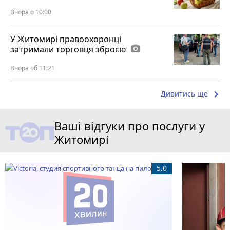
Вчора о 10:00
У Житомирі правоохоронці
затримали торговця зброєю
photo_camera
Вчора об 11:21
keyboard_arrow_right
Дивитись ще
Ваші відгуки про послуги у
Житомирі
5.0