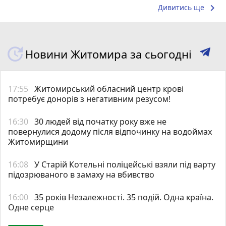
keyboard_arrow_right
Дивитись ще
Новини Житомира за сьогодні
17:55
Житомирський обласний центр крові
потребує донорів з негативним резусом!
16:30
30 людей від початку року вже не
повернулися додому після відпочинку на водоймах
Житомирщини
16:08
У Старій Котельні поліцейські взяли під варту
підозрюваного в замаху на вбивство
16:00
35 років Незалежності. 35 подій. Одна країна.
Одне серце