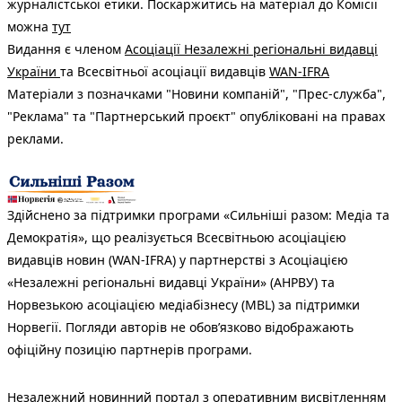
журналістської етики. Поскаржитись на матеріал до Комісії
можна
тут
Видання є членом
Асоціації Незалежні регіональні видавці
України
та Всесвітньої асоціації видавців
WAN-IFRA
Матеріали з позначками "Новини компаній", "Прес-служба",
"Реклама" та "Партнерський проєкт" опубліковані на правах
реклами.
Здійснено за підтримки програми «Сильніші разом: Медіа та
Демократія», що реалізується Всесвітньою асоціацією
видавців новин (WAN-IFRA) у партнерстві з Асоціацією
«Незалежні регіональні видавці України» (АНРВУ) та
Норвезькою асоціацією медіабізнесу (MBL) за підтримки
Норвегії. Погляди авторів не обов’язково відображають
офіційну позицію партнерів програми.
Незалежний новинний портал з оперативним висвітленням