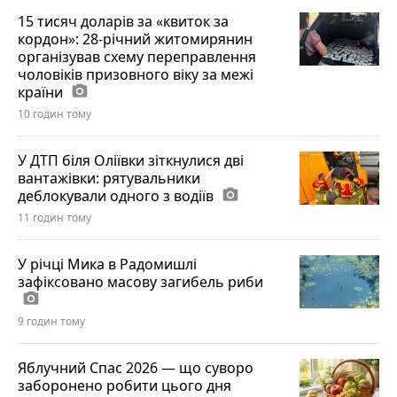
15 тисяч доларів за «квиток за
кордон»: 28-річний житомирянин
організував схему переправлення
чоловіків призовного віку за межі
країни
photo_camera
10 годин тому
У ДТП біля Оліївки зіткнулися дві
вантажівки: рятувальники
деблокували одного з водіїв
photo_camera
11 годин тому
У річці Мика в Радомишлі
зафіксовано масову загибель риби
photo_camera
9 годин тому
Яблучний Спас 2026 — що суворо
заборонено робити цього дня