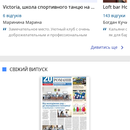
Victoria, школа спортивного танцю на пілоні
Loft bar Ho
6 відгуків
143 відгуки
Маринина Марина
Богдан Кучи
Замечательное место. Уютный клуб с очень
Кальяни сма
доброжелательным и профессиональным
як для бару
коллективом.
що я куштув
keyboard_arrow_right
Дивитись ще
СВІЖИЙ ВИПУСК