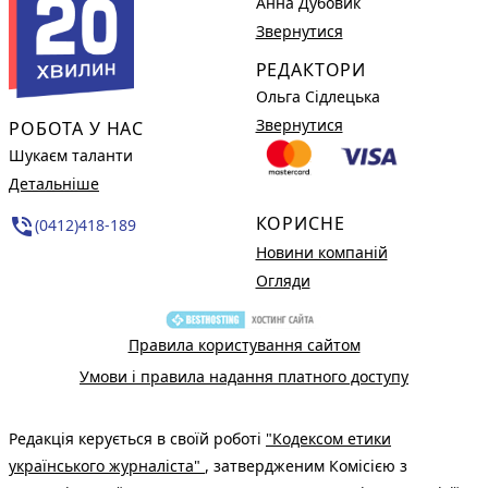
Анна Дубовик
Звернутися
РЕДАКТОРИ
Ольга Сідлецька
Звернутися
РОБОТА У НАС
Шукаєм таланти
Детальніше
КОРИСНЕ
phone_in_talk
(0412)418-189
Новини компаній
Огляди
Правила користування сайтом
Умови і правила надання платного доступу
Редакція керується в своїй роботі
"Кодексом етики
українського журналіста"
, затвердженим Комісією з