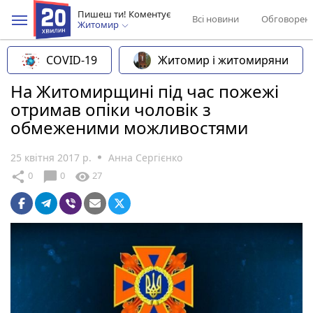
Пишеш ти! Коментує
Всі новини
Обговорен
Житомир
COVID-19
Житомир і житомиряни
На Житомирщині під час пожежі
отримав опіки чоловік з
обмеженими можливостями
25 квітня 2017 р.
Анна Сергієнко
chat_bubble
share
visibility
0
0
27