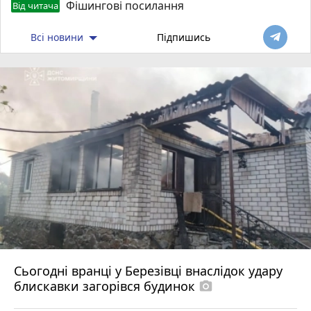
Фішингові посилання
Від читача
Всі новини
Підпишись
Сьогодні вранці у Березівці внаслідок удару
блискавки загорівся будинок
photo_camera