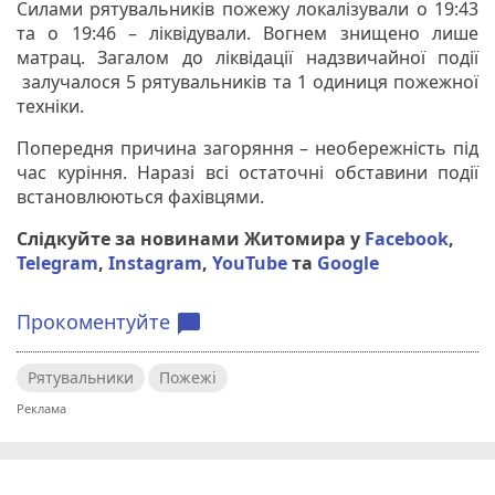
Силами рятувальників пожежу локалізували о 19:43
та о 19:46 – ліквідували. Вогнем знищено лише
матрац. Загалом до ліквідації надзвичайної події
залучалося 5 рятувальників та 1 одиниця пожежної
техніки.
Попередня причина загоряння – необережність під
час куріння. Наразі всі остаточні обставини події
встановлюються фахівцями.
Слідкуйте за новинами Житомира у
Facebook
,
Telegram
,
Instagram
,
YouTube
та
Google
Прокоментуйте
chat_bubble
Рятувальники
Пожежі