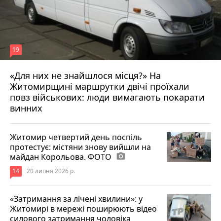
19
«Для них не знайшлося місця?» На
Житомирщині маршрутки двічі проїхали
17 липня 2026 р.
повз військових: люди вимагають покарати
винних
Житомир четвертий день поспіль
протестує: містяни знову вийшли на
майдан Корольова. ФОТО
photo_camera
14
20 липня 2026 р.
«Затримання за лічені хвилини»: у
Житомирі в мережі поширюють відео
силового затримання чоловіка