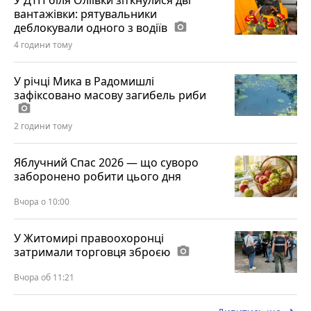
У ДТП біля Оліївки зіткнулися дві
вантажівки: рятувальники
деблокували одного з водіїв
photo_camera
4 години тому
У річці Мика в Радомишлі
зафіксовано масову загибель риби
photo_camera
2 години тому
Яблучний Спас 2026 — що суворо
заборонено робити цього дня
Вчора о 10:00
У Житомирі правоохоронці
затримали торговця зброєю
photo_camera
Вчора об 11:21