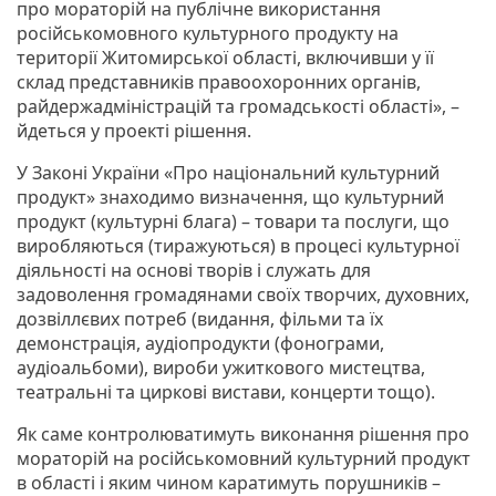
про мораторій на публічне використання
російськомовного культурного продукту на
території Житомирської області, включивши у її
склад представників правоохоронних органів,
райдержадміністрацій та громадськості області», –
йдеться у проекті рішення.
У Законі України «Про національний культурний
продукт» знаходимо визначення, що культурний
продукт (культурні блага) – товари та послуги, що
виробляються (тиражуються) в процесі культурної
діяльності на основі творів і служать для
задоволення громадянами своїх творчих, духовних,
дозвіллєвих потреб (видання, фільми та їх
демонстрація, аудіопродукти (фонограми,
аудіоальбоми), вироби ужиткового мистецтва,
театральні та циркові вистави, концерти тощо).
Як саме контролюватимуть виконання рішення про
мораторій на російськомовний культурний продукт
в області і яким чином каратимуть порушників –