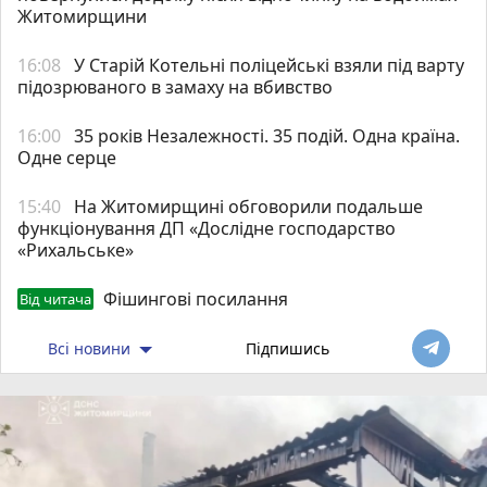
Житомирщини
16:08
У Старій Котельні поліцейські взяли під варту
підозрюваного в замаху на вбивство
16:00
35 років Незалежності. 35 подій. Одна країна.
Одне серце
15:40
На Житомирщині обговорили подальше
функціонування ДП «Дослідне господарство
«Рихальське»
Фішингові посилання
Від читача
Всі новини
Підпишись