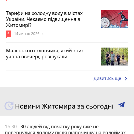
Тарифи на холодну воду в містах
України. Чекаємо підвищення в
Житомирі?
6
14 липня 2026 р.
Маленького хлопчика, який зник
учора ввечері, розшукали
keyboard_arrow_right
Дивитись ще
Новини Житомира за сьогодні
16:30
30 людей від початку року вже не
повернулися додому після відпочинку на водоймах