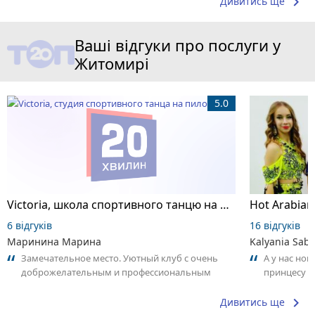
keyboard_arrow_right
Дивитись ще
Ваші відгуки про послуги у
Житомирі
5.0
Victoria, школа спортивного танцю на пілоні
6 відгуків
16 відгуків
Маринина Марина
Kalyania Sabe
Замечательное место. Уютный клуб с очень
А у нас нов
доброжелательным и профессиональным
принцесу т
коллективом.
keyboard_arrow_right
Дивитись ще