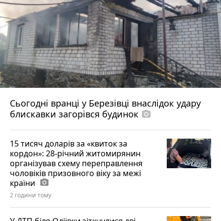
Сьогодні вранці у Березівці внаслідок удару
блискавки загорівся будинок
photo_camera
15 тисяч доларів за «квиток за
кордон»: 28-річний житомирянин
організував схему переправлення
чоловіків призовного віку за межі
країни
photo_camera
2 години тому