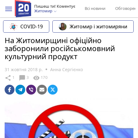
Пишеш ти! Коментує
Всі новини
Обговорен
Житомир
COVID-19
Житомир і житомиряни
На Житомирщині офіційно
заборонили російськомовний
культурний продукт
31 жовтня 2018 р.
Анна Сергієнко
chat_bubble
share
visibility
1
3
170