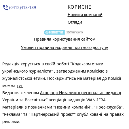
КОРИСНЕ
phone_in_talk
(0412)418-189
Новини компаній
Огляди
Правила користування сайтом
Умови і правила надання платного доступу
Редакція керується в своїй роботі
"Кодексом етики
українського журналіста"
, затвердженим Комісією з
журналістської етики. Поскаржитись на матеріал до Комісії
можна
тут
Видання є членом
Асоціації Незалежні регіональні видавці
України
та Всесвітньої асоціації видавців
WAN-IFRA
Матеріали з позначками "Новини компаній", "Прес-служба",
"Реклама" та "Партнерський проєкт" опубліковані на правах
реклами.