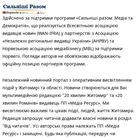
Здійснено за підтримки програми «Сильніші разом: Медіа та
Демократія», що реалізується Всесвітньою асоціацією
видавців новин (WAN-IFRA) у партнерстві з Асоціацією
«Незалежні регіональні видавці України» (АНРВУ) та
Норвезькою асоціацією медіабізнесу (MBL) за підтримки
Норвегії. Погляди авторів не обов’язково відображають
офіційну позицію партнерів програми.
Незалежний новинний портал з оперативним висвітленням
подій у Житомирі та області. Новини створюються для Вас
мультимедійною редакцією "20 хвилин Житомир" та «20
хвилин Романів» видавець ПП «Медіа Ресурс». Ми
висвітлюємо важливі та цікаві події, людей, життя Житомира.
Редакція запрошує читачів додавати власні новини в розділ
"Від читачів". Усі авторські права належать ПП «Медіа
Ресурс» і захищені. Будь-яка публiкацiя, передрук чи