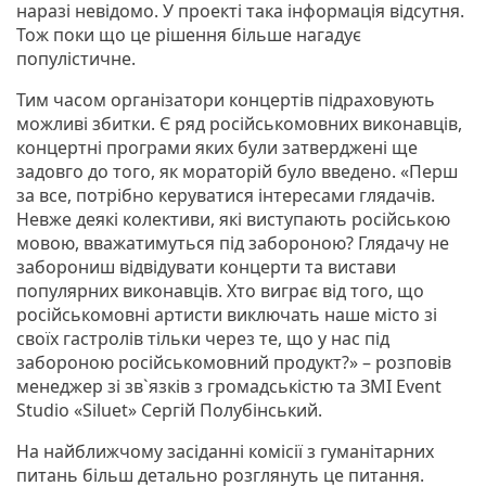
наразі невідомо. У проекті така інформація відсутня.
Тож поки що це рішення більше нагадує
популістичне.
Тим часом організатори концертів підраховують
можливі збитки. Є ряд російськомовних виконавців,
концертні програми яких були затверджені ще
задовго до того, як мораторій було введено. «Перш
за все, потрібно керуватися інтересами глядачів.
Невже деякі колективи, які виступають російською
мовою, вважатимуться під забороною? Глядачу не
заборониш відвідувати концерти та вистави
популярних виконавців. Хто виграє від того, що
російськомовні артисти виключать наше місто зі
своїх гастролів тільки через те, що у нас під
забороною російськомовний продукт?» – розповів
менеджер зі зв`язків з громадськістю та ЗМІ Event
Studio «Siluet» Сергій Полубінський.
На найближчому засіданні комісії з гуманітарних
питань більш детально розглянуть це питання.