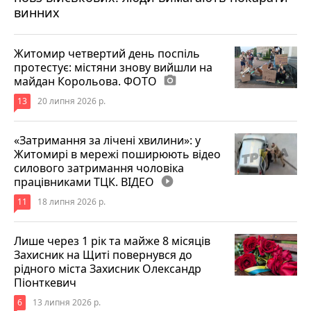
винних
Житомир четвертий день поспіль
протестує: містяни знову вийшли на
майдан Корольова. ФОТО
photo_camera
13
20 липня 2026 р.
«Затримання за лічені хвилини»: у
Житомирі в мережі поширюють відео
силового затримання чоловіка
працівниками ТЦК. ВІДЕО
play_circle_filled
11
18 липня 2026 р.
Лише через 1 рік та майже 8 місяців
Захисник на Щиті повернувся до
рідного міста Захисник Олександр
Піонткевич
6
13 липня 2026 р.