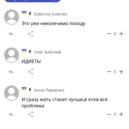
Katerina Kotenko
Это уже неизлечимо походу
reply
share
remove
add
0
Олег Бабский
ИДИЕТЫ
reply
share
remove
add
0
Анна Павленко
И сразу жить станет лучше,в этом вся
проблема
reply
share
remove
add
0