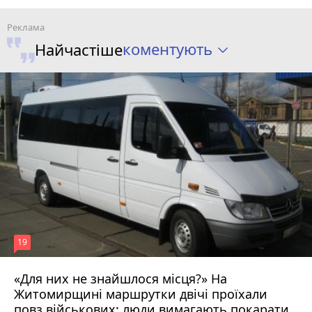
коментують
Найчастіше
19
«Для них не знайшлося місця?» На
Житомирщині маршрутки двічі проїхали
17 липня 2026 р.
повз військових: люди вимагають покарати