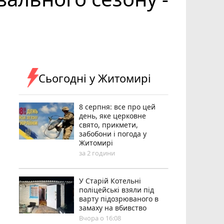
Сьогодні у Житомирі
8 серпня: все про цей
день, яке церковне
свято, прикмети,
забобони і погода у
Житомирі
за 2 години
У Старій Котельні
поліцейські взяли під
варту підозрюваного в
замаху на вбивство
Вчора о 16:08