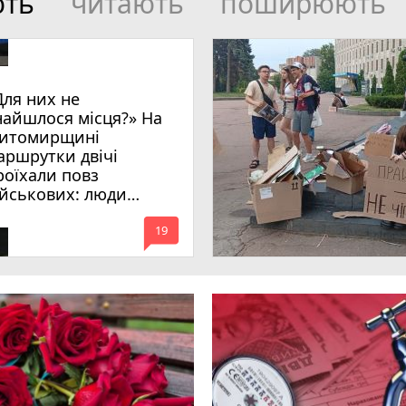
ють
читають
поширюють
Для них не
найшлося місця?» На
итомирщині
аршрутки двічі
роїхали повз
ійськових: люди
имагають покарати
mode_comment
инних
19