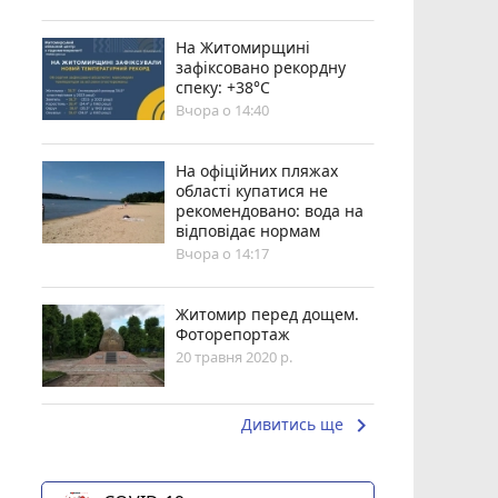
Н️а Житомирщині
зафіксовано рекордну
спеку: +38°C
Вчора о 14:40
На офіційних пляжах
області купатися не
рекомендовано: вода на
відповідає нормам
Вчора о 14:17
Житомир перед дощем.
Фоторепортаж
20 травня 2020 р.
keyboard_arrow_right
Дивитись ще