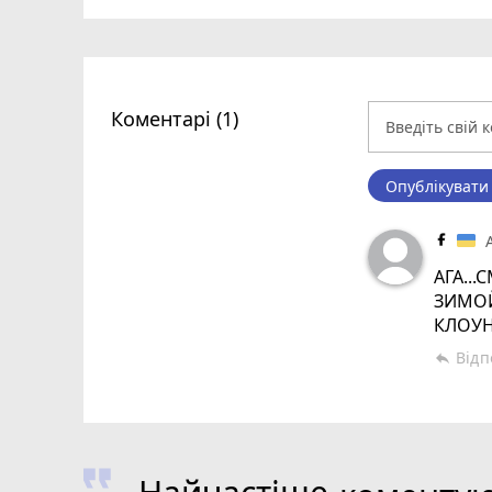
Коментарі (1)
Опублікувати
АГА..
ЗИМОЙ
КЛОУН
Відп
reply