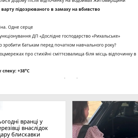
нулися додому після відпочинку на водоймах Житомирщини
д варту підозрюваного в замаху на вбивство
їна. Одне серце
нкціонування ДП «Дослідне господарство «Рихальське»
но зробити батькам перед початком навчального року?
оцмережах про стихійні сміттєзвалища біля місць відпочинку в
спеку: +38°C
не рекомендовано: вода на відповідає нормам
ріг пам'яті» об' єднав рідних загиблих Захисників і Захис
водія вантажівки - 21-річного житомирянина
ення ВЛК помер чоловік
ьогодні вранці у
photo_camera
 масову загибель риби
ерезівці внаслідок
photo_camera
удару блискавки загорівся будинок
дару блискавки