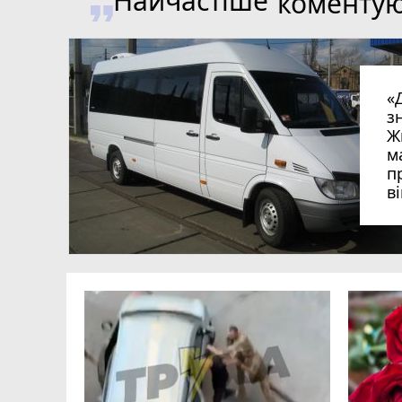
Найчастіше
коменту
«
з
Ж
м
п
в
в
в
ий зник
и