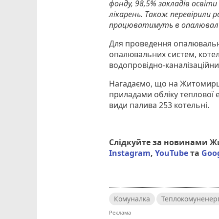
фонду, 98,5% закладів освіти
лікарень. Також перевірили р
працюватимуть в опалюваль
Для проведення опалювальн
опалювальних систем, котеле
водопровідно-каналізаційни
Нагадаємо, що на Житомирщ
приладами обліку теплової е
види палива 253 котельні.
Слідкуйте за новинами 
Instagram
,
YouTube
та
Goo
Комуналка
Теплокомуненер