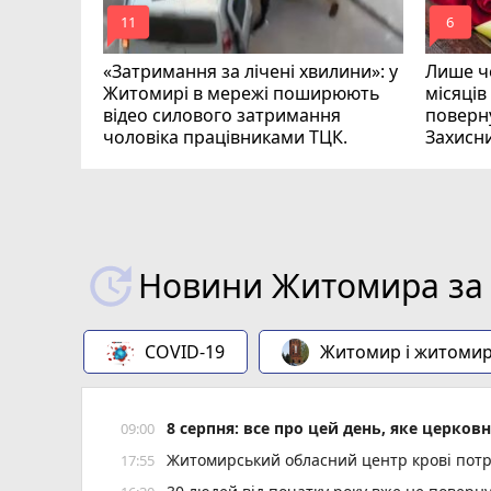
mode_comment
mode_comment
11
6
«Затримання за лічені хвилини»: у
Лише че
Житомирі в мережі поширюють
місяців
відео силового затримання
поверну
чоловіка працівниками ТЦК.
Захисн
ВІДЕО
play_circle_filled
Новини Житомира за 
COVID-19
Житомир і житоми
8 серпня: все про цей день, яке церков
09:00
Житомирський обласний центр крові потр
17:55