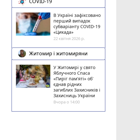
COVID-19
В Україні зафіксовано
перший випадок
субваріанту COVID-19
«Цикада»
22 квітня 2026 р.
Житомир і житомиряни
У Житомирі у свято
Яблучного Спаса
«Пиріг пам'яті» об'
єднав рідних
загиблих Захисників і
Захисниць України
Вчора о 14:00