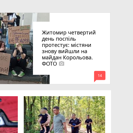
Житомир четвертий
день поспіль
протестує: містяни
знову вийшли на
майдан Корольова.
ФОТО
photo_camera
mode_comment
14
«Затриман
Житомир
відео си
чоловіка
ВІДЕО
play_circle_filled