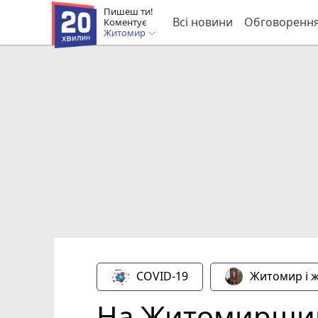
Пишеш ти!
Всі новини
Обговоренн
Коментує
Житомир
COVID-19
Житомир і 
На Житомирщині