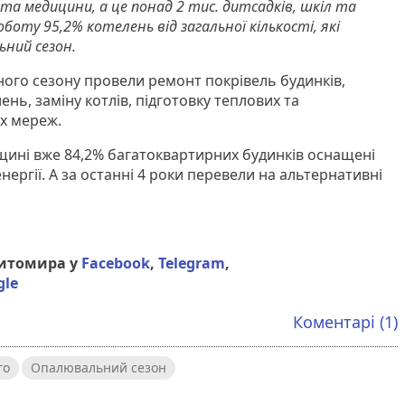
 та медицини, а це понад 2 тис. дитсадків, шкіл та
оботу 95,2% котелень від загальної кількості, які
ний сезон.
ого сезону провели ремонт покрівель будинків,
нь, заміну котлів, підготовку теплових та
х мереж.
ині вже 84,2% багатоквартирних будинків оснащені
нергії. А за останні 4 роки перевели на альтернативні
Житомира у
Facebook
,
Telegram
,
gle
Коментарі (1)
го
Опалювальний сезон