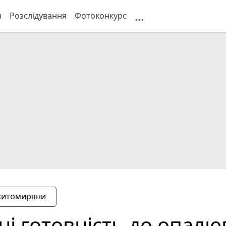
...
я
Розслідування
Фотоконкурс
житомиряни
 готовність до опалюв