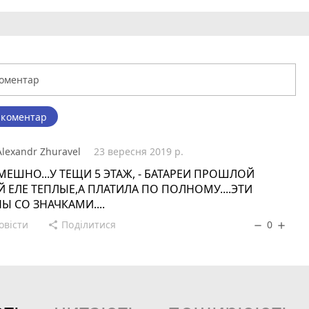
 коментар
Alexandr Zhuravel
23 вересня 2019 р.
.СМЕШНО...У ТЕЩИ 5 ЭТАЖ, - БАТАРЕИ ПРОШЛОЙ
 ЕЛЕ ТЕПЛЫЕ,А ПЛАТИЛА ПО ПОЛНОМУ....ЭТИ
Ы СО ЗНАЧКАМИ....
овісти
Поділитися
0
share
remove
add