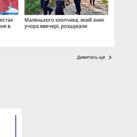
mode_comment
11
містах
Маленького хлопчика, який зник
ня в
учора ввечері, розшукали
keyboard_arrow_right
Дивитись ще