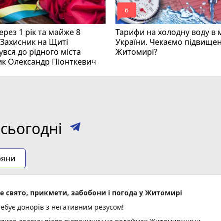
mode_comment
6
рез 1 рік та майже 8
Тарифи на холодну воду в 
 Захисник на Щиті
України. Чекаємо підвищен
вся до рідного міста
Житомирі?
ик Олександр Піонткевич
сьогодні
ряни
не свято, прикмети, забобони і погода у Житомирі
ебує донорів з негативним резусом!