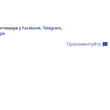
Житомира у
Facebook
,
Telegram
,
gle
Прокоментуйте
chat_bubble