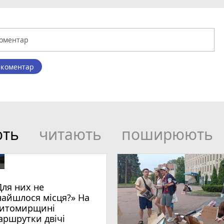
 коментар
ють
читають
поширюють
Для них не
найшлося місця?» На
итомирщині
аршрутки двічі