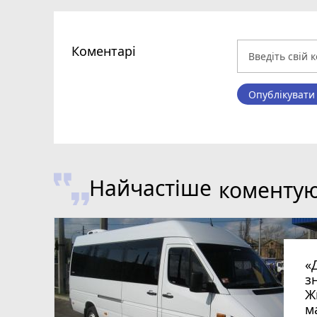
Коментарі
Опублікувати
Найчастіше
коменту
«
з
Ж
м