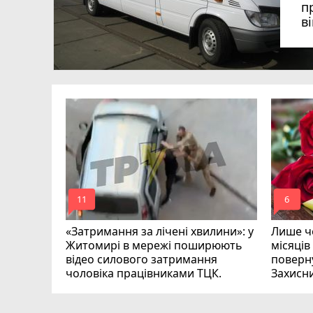
п
в
в
в
ий зник
и
mode_comment
mode_comment
11
6
«Затримання за лічені хвилини»: у
Лише че
Житомирі в мережі поширюють
місяців
відео силового затримання
поверну
чоловіка працівниками ТЦК.
Захисн
ВІДЕО
play_circle_filled