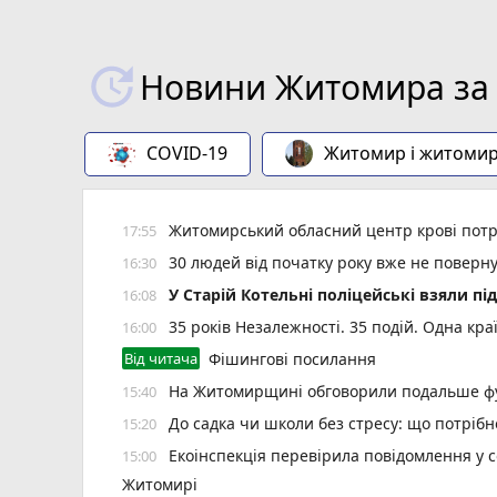
Новини Житомира за 
COVID-19
Житомир і житоми
Житомирський обласний центр крові потр
17:55
30 людей від початку року вже не повер
16:30
У Старій Котельні поліцейські взяли пі
16:08
35 років Незалежності. 35 подій. Одна кра
16:00
Від читача
Фішингові посилання
На Житомирщині обговорили подальше фу
15:40
До садка чи школи без стресу: що потріб
15:20
Екоінспекція перевірила повідомлення у с
15:00
Житомирі