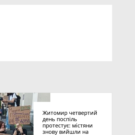
Житомир четвертий
день поспіль
протестує: містяни
знову вийшли на