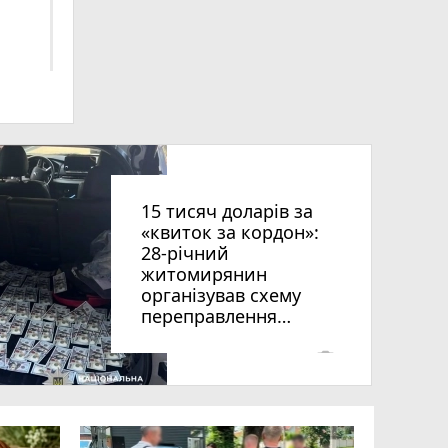
ниць
15 тисяч доларів за
«квиток за кордон»:
28-річний
житомирянин
організував схему
рії
переправлення
оків
чоловіків призовного
віку за межі країни
photo_camera