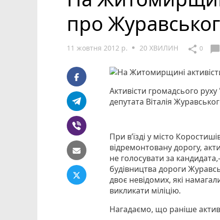
про Журавсько
11 жовтня 2012 р.
20 ХВИЛИН
chat_bubbl
share
0
Активісти громадсього руху
депутата Віталія Журавсько
При в’їзді у місто Коростиш
відремонтовану дорогу, акти
не голосувати за кандидата,
будівництва дороги Журавсь
двоє невідомих, які намагал
викликати міліцію.
Нагадаємо, що раніше активі