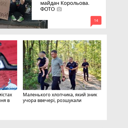
майдан Корольова.
ФОТО
photo_camera
mode_comment
14
«Затриман
Житомир
відео си
чоловіка
ВІДЕО
play_circle_filled
mode_comment
11
містах
Маленького хлопчика, який зник
ня в
учора ввечері, розшукали