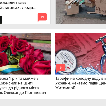
роїхали повз
ійськових: люди
имагають покарати
mode_comment
инних
19
mode_comment
6
рез 1 рік та майже 8
Тарифи на холодну воду в 
 Захисник на Щиті
України. Чекаємо підвищен
вся до рідного міста
Житомирі?
ик Олександр Піонткевич