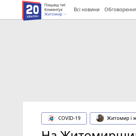
Пишеш ти!
Всі новини
Обговоренн
Коментує
Житомир
COVID-19
Житомир і 
На Житомирщині