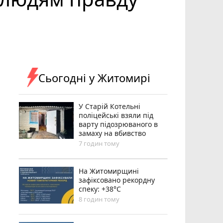
Сьогодні у Житомирі
У Старій Котельні
поліцейські взяли під
варту підозрюваного в
замаху на вбивство
7 годин тому
Н️а Житомирщині
зафіксовано рекордну
спеку: +38°C
8 годин тому