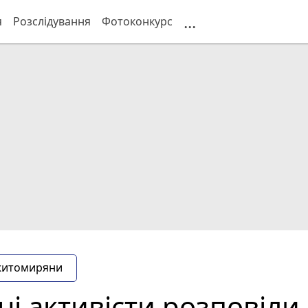
...
я
Розслідування
Фотоконкурс
житомиряни
 активісти розповіли