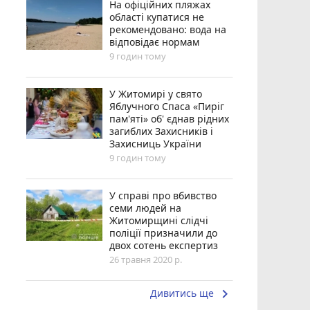
На офіційних пляжах
області купатися не
рекомендовано: вода на
відповідає нормам
9 годин тому
У Житомирі у свято
Яблучного Спаса «Пиріг
пам'яті» об' єднав рідних
загиблих Захисників і
Захисниць України
9 годин тому
У справі про вбивство
семи людей на
Житомирщині слідчі
поліції призначили до
двох сотень експертиз
26 травня 2020 р.
keyboard_arrow_right
Дивитись ще