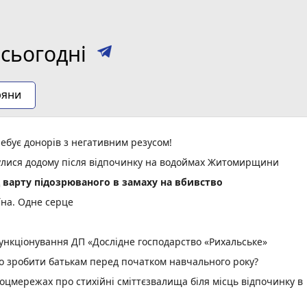
сьогодні
ряни
ебує донорів з негативним резусом!
нулися додому після відпочинку на водоймах Житомирщини
д варту підозрюваного в замаху на вбивство
їна. Одне серце
нкціонування ДП «Дослідне господарство «Рихальське»
но зробити батькам перед початком навчального року?
оцмережах про стихійні сміттєзвалища біля місць відпочинку в