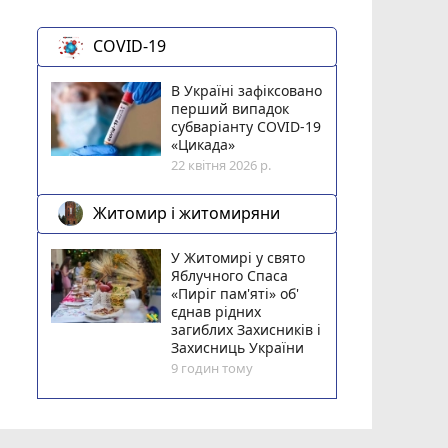
COVID-19
В Україні зафіксовано
перший випадок
субваріанту COVID-19
«Цикада»
22 квітня 2026 р.
Житомир і житомиряни
У Житомирі у свято
Яблучного Спаса
«Пиріг пам'яті» об'
єднав рідних
загиблих Захисників і
Захисниць України
9 годин тому