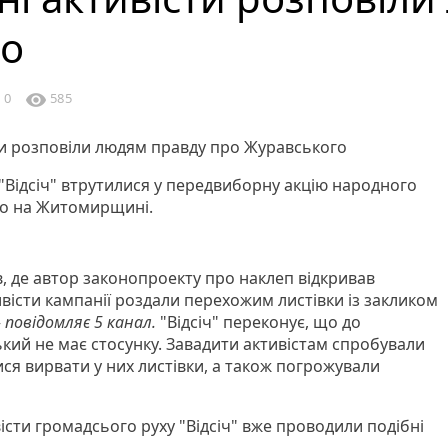
го
e
visibility
0
585
 "Відсіч" втрутилися у передвиборну акцію народного
го на Житомирщині.
ів, де автор законопроекту про наклеп відкривав
вісти кампанії роздали перехожим листівки із закликом
- повідомляє 5 канал.
"Відсіч" переконує, що до
кий не має стосунку. Завадити активістам спробували
ися вирвати у них листівки, а також погрожували
сти громадсього руху "Відсіч" вже проводили подібні