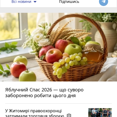
Всі новини
Підпишись
Яблучний Спас 2026 — що суворо
заборонено робити цього дня
У Житомирі правоохоронці
затримали торговця зброєю
photo_camera