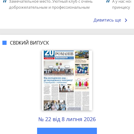
Замечательное место. Уютный клуб с очень
А у нас нов
доброжелательным и профессиональным
принцесу т
коллективом.
keyboard_arrow_right
Дивитись ще
СВІЖИЙ ВИПУСК
№ 22 від 8 липня 2026