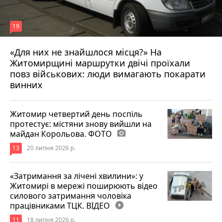
19
«Для них не знайшлося місця?» На
Житомирщині маршрутки двічі проїхали
17 липня 2026 р.
повз військових: люди вимагають покарати
винних
Житомир четвертий день поспіль
протестує: містяни знову вийшли на
майдан Корольова. ФОТО
photo_camera
13
20 липня 2026 р.
«Затримання за лічені хвилини»: у
Житомирі в мережі поширюють відео
силового затримання чоловіка
працівниками ТЦК. ВІДЕО
play_circle_filled
11
18 липня 2026 р.