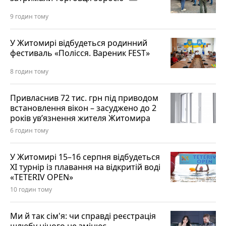
9 годин тому
У Житомирі відбудеться родинний
фестиваль «Полісся. Вареник FEST»
8 годин тому
Привласнив 72 тис. грн під приводом
встановлення вікон – засуджено до 2
років ув’язнення жителя Житомира
6 годин тому
У Житомирі 15–16 серпня відбудеться
XI турнір із плавання на відкритій воді
«TETERIV OPEN»
10 годин тому
Ми й так сім'я: чи справді реєстрація