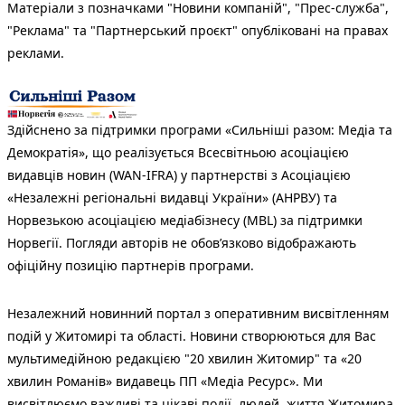
Матеріали з позначками "Новини компаній", "Прес-служба",
"Реклама" та "Партнерський проєкт" опубліковані на правах
реклами.
Здійснено за підтримки програми «Сильніші разом: Медіа та
Демократія», що реалізується Всесвітньою асоціацією
видавців новин (WAN-IFRA) у партнерстві з Асоціацією
«Незалежні регіональні видавці України» (АНРВУ) та
Норвезькою асоціацією медіабізнесу (MBL) за підтримки
Норвегії. Погляди авторів не обов’язково відображають
офіційну позицію партнерів програми.
Незалежний новинний портал з оперативним висвітленням
подій у Житомирі та області. Новини створюються для Вас
мультимедійною редакцією "20 хвилин Житомир" та «20
хвилин Романів» видавець ПП «Медіа Ресурс». Ми
висвітлюємо важливі та цікаві події, людей, життя Житомира.