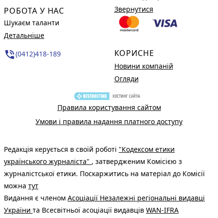
Звернутися
РОБОТА У НАС
Шукаєм таланти
Детальніше
КОРИСНЕ
phone_in_talk
(0412)418-189
Новини компаній
Огляди
Правила користування сайтом
Умови і правила надання платного доступу
Редакція керується в своїй роботі
"Кодексом етики
українського журналіста"
, затвердженим Комісією з
журналістської етики. Поскаржитись на матеріал до Комісії
можна
тут
Видання є членом
Асоціації Незалежні регіональні видавці
України
та Всесвітньої асоціації видавців
WAN-IFRA