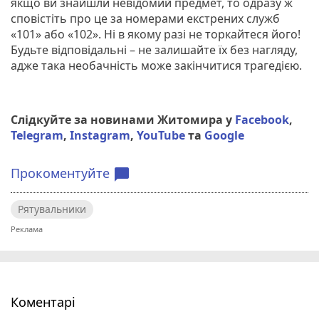
якщо ви знайшли невідомий предмет, то одразу ж
сповістіть про це за номерами екстрених служб
«101» або «102». Ні в якому разі не торкайтеся його!
Будьте відповідальні – не залишайте їх без нагляду,
адже така необачність може закінчитися трагедією.
Слідкуйте за новинами Житомира у
Facebook
,
Telegram
,
Instagram
,
YouTube
та
Google
Прокоментуйте
chat_bubble
Рятувальники
Коментарі