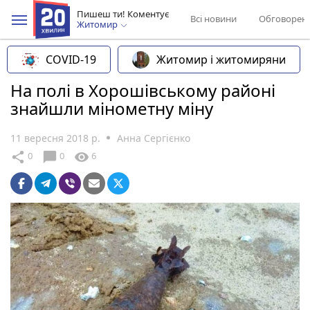
Пишеш ти! Коментує
Всі новини
Обговорен
Житомир
COVID-19
Житомир і житомиряни
На полі в Хорошівському районі
знайшли мінометну міну
11 вересня 2018 р.
Анна Сергієнко
chat_bubble
share
visibility
0
0
6