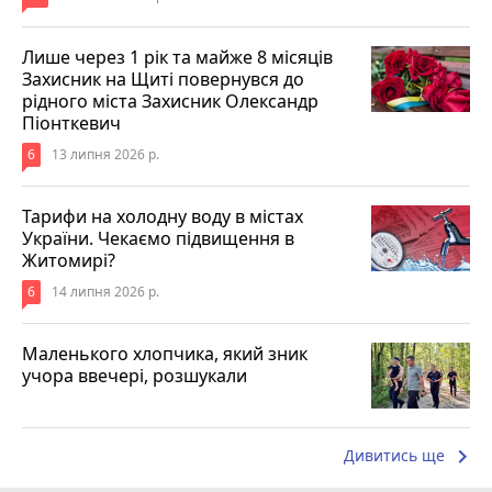
Лише через 1 рік та майже 8 місяців
Захисник на Щиті повернувся до
рідного міста Захисник Олександр
Піонткевич
6
13 липня 2026 р.
Тарифи на холодну воду в містах
України. Чекаємо підвищення в
Житомирі?
6
14 липня 2026 р.
Маленького хлопчика, який зник
учора ввечері, розшукали
keyboard_arrow_right
Дивитись ще