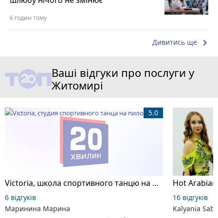
шлюбу нічого не змінює
6 годин тому
keyboard_arrow_right
Дивитись ще
Ваші відгуки про послуги у
Житомирі
5.0
Victoria, школа спортивного танцю на пілоні
6 відгуків
16 відгуків
Маринина Марина
Kalyania Sabe