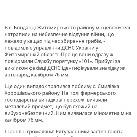
В с. Бондарці Житомирського району місцеві жителі
натрапили на небезпечне відлуння війни, що
лежало у хащах під час збирання грибів, -
повідомляє управління ДСНС України у
Житомирській області. Про це вони одразу ж
повідомили Службу порятунку «101». Прибулі за
викликом фахівці ДСНС ідентифікували знахідку як
артснаряд калібром 76 мм.
Ще один випадок трапився поблизу с. Ємилівка
Хорошівського району. На полі фермерського
господарства випадкові перехожі виявили
металевий предмет, що був схожий на
вибухонебезпечний. Ним виявилася мінометна міна
калібром 76 мм.
Шановні громадяни! Рятувальники застерігають: