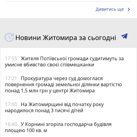
keyboard_arrow_right
Дивитись ще
Новини Житомира за сьогодні
17:55
Жителя Потіївської громади судитимуть за
умисне вбивство своєї співмешканки
17:21
Прокуратура через суд домоглася
повернення громаді земельної ділянки вартістю
понад 1,5 млн грн у центрі Житомира
17:00
На Житомирщині від початку року
народилося понад 3 тисячі дітей
16:40
У Корнині згоріла господарча будівля
площею 100 кв. м