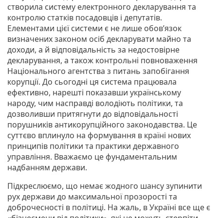
створила систему електронного декларування та
контролю статків посадовців і депутатів.
Елементами цієї системи є не лише обов’язок
визначених законом осіб декларувати майно та
доходи, а й відповідальність за недостовірне
декларування, а також контрольні повноваження
Національного агентства з питань запобігання
корупції. До сьогодні ця система працювала
ефективно, нарешті показавши українському
народу, чим насправді володіють політики, та
дозволивши притягнути до відповідальності
порушників антикорупційного законодавства. Це
суттєво вплинуло на формування в країні нових
принципів політики та практики державного
управління. Вважаємо це фундаментальним
надбанням держави.
Підкреслюємо, що немає жодного шансу зупинити
рух держави до максимальної прозорості та
доброчесності в політиці. На жаль, в Україні все ще є
«бізнесмени від політики», які не можуть стерпіти,