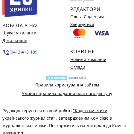
РЕДАКТОРИ
Ольга Сідлецька
Звернутися
РОБОТА У НАС
Шукаєм таланти
Детальніше
КОРИСНЕ
phone_in_talk
(0412)418-189
Новини компаній
Огляди
Правила користування сайтом
Умови і правила надання платного доступу
Редакція керується в своїй роботі
"Кодексом етики
українського журналіста"
, затвердженим Комісією з
журналістської етики. Поскаржитись на матеріал до Комісії
можна
тут