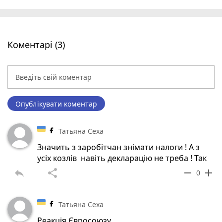
Коментарі (3)
Опублікувати коментар
Татьяна Сеха
Значить з заробітчан знімати налоги ! А з
усіх козлів навіть декларацію не треба ! Так
reply
share
remove
add
0
Татьяна Сеха
Реакція Євросоюзу