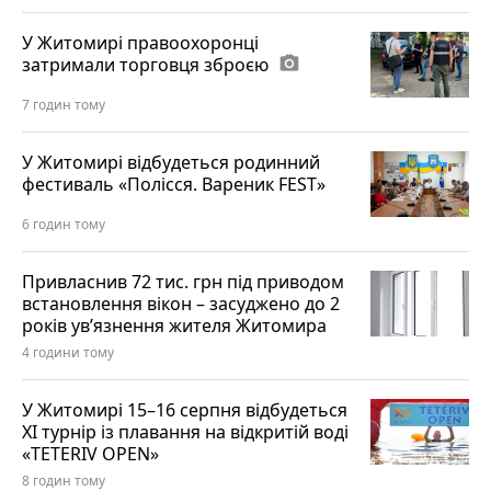
У Житомирі правоохоронці
затримали торговця зброєю
photo_camera
7 годин тому
У Житомирі відбудеться родинний
фестиваль «Полісся. Вареник FEST»
6 годин тому
Привласнив 72 тис. грн під приводом
встановлення вікон – засуджено до 2
років ув’язнення жителя Житомира
4 години тому
У Житомирі 15–16 серпня відбудеться
XI турнір із плавання на відкритій воді
«TETERIV OPEN»
8 годин тому