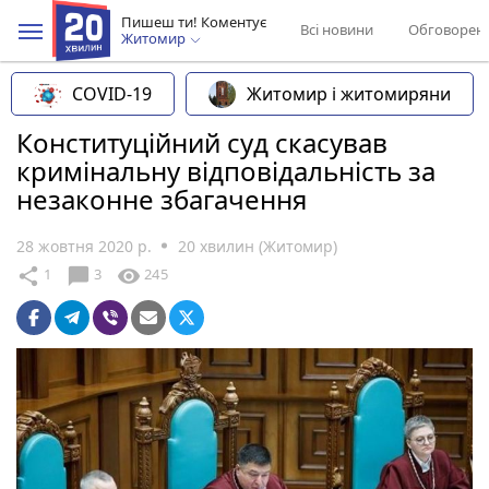
Пишеш ти! Коментує
Всі новини
Обговорен
Житомир
COVID-19
Житомир і житомиряни
Конституційний суд скасував
кримінальну відповідальність за
незаконне збагачення
28 жовтня 2020 р.
20 хвилин (Житомир)
chat_bubble
share
visibility
1
3
245