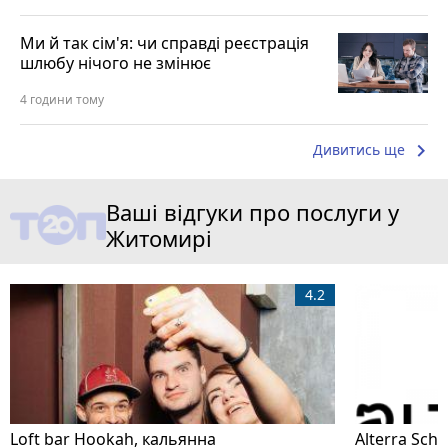
Ми й так сім'я: чи справді реєстрація
шлюбу нічого не змінює
4 години тому
keyboard_arrow_right
Дивитись ще
Ваші відгуки про послуги у
Житомирі
4.2
Loft bar Hookah, кальянна