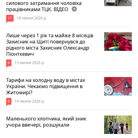
силового затримання чоловіка
працівниками ТЦК. ВІДЕО
play_circle_filled
11
18 липня 2026 р.
Лише через 1 рік та майже 8 місяців
Захисник на Щиті повернувся до
рідного міста Захисник Олександр
Піонткевич
6
13 липня 2026 р.
Тарифи на холодну воду в містах
України. Чекаємо підвищення в
Житомирі?
6
14 липня 2026 р.
Маленького хлопчика, який зник
учора ввечері, розшукали