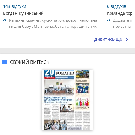
143 відгуки
6 відгуків
Богдан Кучинський
Команда top2
Кальяни смачні , кухня також доволі непогана
Додайте пер
як для бару . Май Тай мабуть найкращий з тих
приватна ш
що я куштував ) . Повернуся до...
досвідом – 
keyboard_arrow_right
Дивитись ще
СВІЖИЙ ВИПУСК