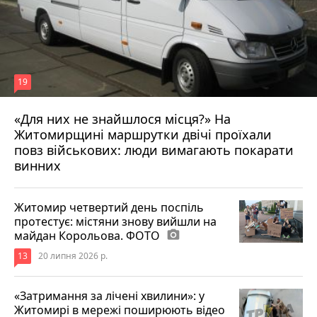
19
«Для них не знайшлося місця?» На
Житомирщині маршрутки двічі проїхали
17 липня 2026 р.
повз військових: люди вимагають покарати
винних
Житомир четвертий день поспіль
протестує: містяни знову вийшли на
майдан Корольова. ФОТО
photo_camera
13
20 липня 2026 р.
«Затримання за лічені хвилини»: у
Житомирі в мережі поширюють відео