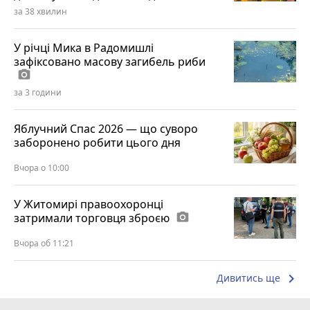
за 38 хвилин
У річці Мика в Радомишлі
зафіксовано масову загибель риби
photo_camera
за 3 години
Яблучний Спас 2026 — що суворо
заборонено робити цього дня
Вчора о 10:00
У Житомирі правоохоронці
затримали торговця зброєю
photo_camera
Вчора об 11:21
keyboard_arrow_right
Дивитись ще