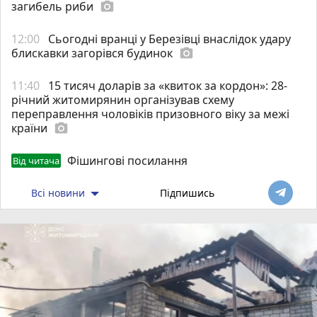
загибель риби
photo_camera
12:00
Сьогодні вранці у Березівці внаслідок удару
блискавки загорівся будинок
photo_camera
11:40
15 тисяч доларів за «квиток за кордон»: 28-
річний житомирянин організував схему
переправлення чоловіків призовного віку за межі
країни
photo_camera
Фішингові посилання
Від читача
Всі новини
Підпишись