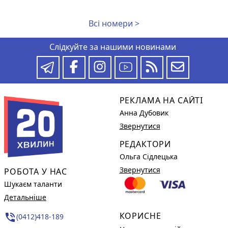
Всі номери >
Слідкуйте за нашими новинами
РЕКЛАМА НА САЙТІ
Анна Дубовик
Звернутися
РЕДАКТОРИ
Ольга Сідлецька
Звернутися
РОБОТА У НАС
Шукаєм таланти
Детальніше
КОРИСНЕ
phone_in_talk
(0412)418-189