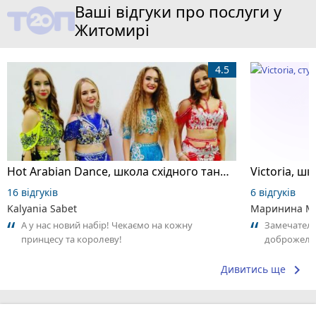
Ваші відгуки про послуги у
Житомирі
4.5
Hot Arabian Dance, школа східного танцю
16 відгуків
6 відгуків
Kalyania Sabet
Маринина М
А у нас новий набір! Чекаємо на кожну
Замечатель
принцесу та королеву!
доброжела
коллективо
keyboard_arrow_right
Дивитись ще