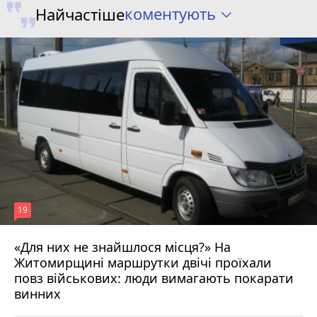
коментують
Найчастіше
19
«Для них не знайшлося місця?» На
Житомирщині маршрутки двічі проїхали
17 липня 2026 р.
повз військових: люди вимагають покарати
винних