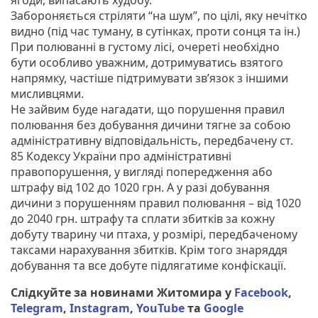
Забороняється стріляти “на шум”, по цілі, яку нечітко
видно (під час туману, в сутінках, проти сонця та ін.)
При полюванні в густому лісі, очереті необхідно
бути особливо уважним, дотримуватись взятого
напрямку, частіше підтримувати зв’язок з іншими
мисливцями.
Не зайвим буде нагадати, що порушення правил
полювання без добування дичини тягне за собою
адміністративну відповідальність, передбачену ст.
85 Кодексу України про адміністративні
правопорушення, у вигляді попередження або
штрафу від 102 до 1020 грн. А у разі добування
дичини з порушенням правил полювання – від 1020
до 2040 грн. штрафу та сплати збитків за кожну
добуту тварину чи птаха, у розмірі, передбаченому
таксами нарахування збитків. Крім того знаряддя
добування та все добуте підлягатиме конфіскації.
Слідкуйте за новинами Житомира у
Facebook
,
Telegram
,
Instagram
,
YouTube
та
Google