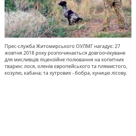
Прес-служба Житомирського ОУЛМГ нагадує: 27
жовтня 2018 року розпочинається довгоочікуване
для мисливців ліцензійне полювання на копитних
тварин: лося, оленів європейського та плямистого,
козулю, кабана; та хутрових - бобра, куницю лісову.