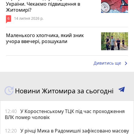
України. Чекаємо підвищення в
Житомирі?
6
14 липня 2026 р.
Маленького хлопчика, який зник
учора ввечері, розшукали
keyboard_arrow_right
Дивитись ще
Новини Житомира за сьогодні
12:40
У Коростенському ТЦК під час проходження
ВЛК помер чоловік
12:20
У річці Мика в Радомишлі зафіксовано масову