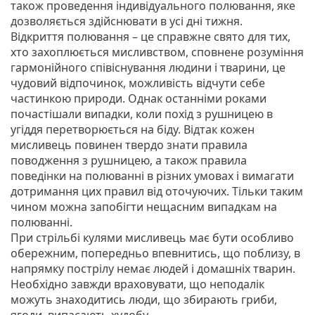
також проведення індивідуального полювання, яке
дозволяється здійснювати в усі дні тижня.
Відкриття полювання – це справжне свято для тих,
хто захоплюється мисливством, сповнене розуміння
гармонійного співіснування людини і тварини, це
чудовий відпочинок, можливість відчути себе
частинкою природи. Однак останніми роками
почастішали випадки, коли похід з рушницею в
угіддя перетворюється на біду. Відтак кожен
мисливець повинен твердо знати правила
поводження з рушницею, а також правила
поведінки на полюванні в різних умовах і вимагати
дотримання цих правил від оточуючих. Тільки таким
чином можна запобігти нещасним випадкам на
полюванні.
При стрільбі кулями мисливець має бути особливо
обережним, попередньо впевнитись, що поблизу, в
напрямку пострілу немає людей і домашніх тварин.
Необхідно завжди враховувати, що неподалік
можуть знаходитись люди, що збирають гриби,
ягоди, випасають худобу.