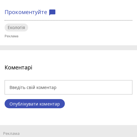
Прокоментуйте
chat_bubble
Екологія
Коментарі
Опублікувати коментар