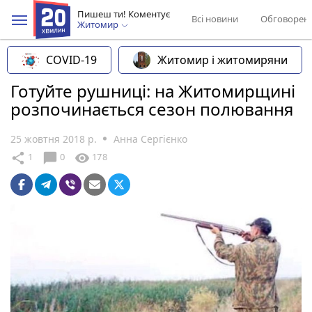
Пишеш ти! Коментує
Всі новини
Обговорен
Житомир
COVID-19
Житомир і житомиряни
Готуйте рушниці: на Житомирщині
розпочинається сезон полювання
25 жовтня 2018 р.
Анна Сергієнко
chat_bubble
share
visibility
1
0
178