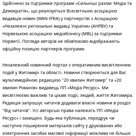
Здійснено за підтримки програми «Сильніші разом: Медіа та
Демократія», що реалізується Всесвітньою асоціацією
видавців новин (WAN-IFRA) у партнерстві з Асоціацією
«Незалежні регіональні видавці України» (АНРВУ) та
Норвезькою асоціацією медіабізнесу (MBL) за підтримки
Норвегії. Погляди авторів не обов’язково відображають
офіційну позицію партнерів програми.
Незалежний новинний портал з оперативним висвітленням
подій у Житомирі та області. Новини створюються для Вас
мультимедійною редакцією "20 хвилин Житомир" та «20
хвилин Романів» видавець ПП «Медіа Ресурс». Ми
висвітлюємо важливі та цікаві події, людей, життя Житомира.
Редакція запрошує читачів додавати власні новини в розділ
"Від читачів". Усі авторські права належать ПП «Медіа
Ресурс» і захищені. Будь-яка публiкацiя, передрук чи
наступне поширення матеріалів сайту у друкованих або
електронних засобах масової інформації можлива не більше