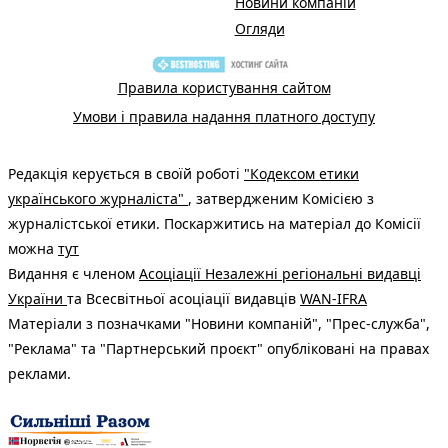
Новини компаній
Огляди
Правила користування сайтом
Умови і правила надання платного доступу
Редакція керується в своїй роботі
"Кодексом етики
українського журналіста"
, затвердженим Комісією з
журналістської етики. Поскаржитись на матеріал до Комісії
можна
тут
Видання є членом
Асоціації Незалежні регіональні видавці
України
та Всесвітньої асоціації видавців
WAN-IFRA
Матеріали з позначками "Новини компаній", "Прес-служба",
"Реклама" та "Партнерський проєкт" опубліковані на правах
реклами.