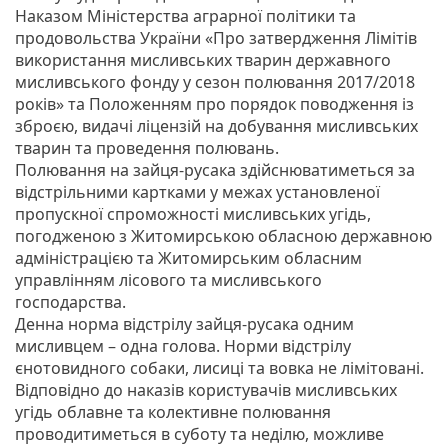
Наказом Міністерства аграрної політики та
продовольства України «Про затвердження Лімітів
використання мисливських тварин державного
мисливського фонду у сезон полювання 2017/2018
років» та Положенням про порядок поводження із
зброєю, видачі ліцензій на добування мисливських
тварин та проведення полювань.
Полювання на зайця-русака здійснюватиметься за
відстрільними картками у межах установленої
пропускної спроможності мисливських угідь,
погодженою з Житомирською обласною державною
адміністрацією та Житомирським обласним
управлінням лісового та мисливського
господарства.
Денна норма відстрілу зайця-русака одним
мисливцем – одна голова. Норми відстрілу
єнотовидного собаки, лисиці та вовка не лімітовані.
Відповідно до наказів користувачів мисливських
угідь облавне та колективне полювання
проводитиметься в суботу та неділю, можливе