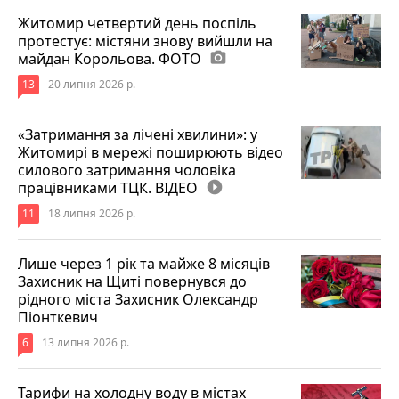
Житомир четвертий день поспіль
протестує: містяни знову вийшли на
майдан Корольова. ФОТО
photo_camera
13
20 липня 2026 р.
«Затримання за лічені хвилини»: у
Житомирі в мережі поширюють відео
силового затримання чоловіка
працівниками ТЦК. ВІДЕО
play_circle_filled
11
18 липня 2026 р.
Лише через 1 рік та майже 8 місяців
Захисник на Щиті повернувся до
рідного міста Захисник Олександр
Піонткевич
6
13 липня 2026 р.
Тарифи на холодну воду в містах