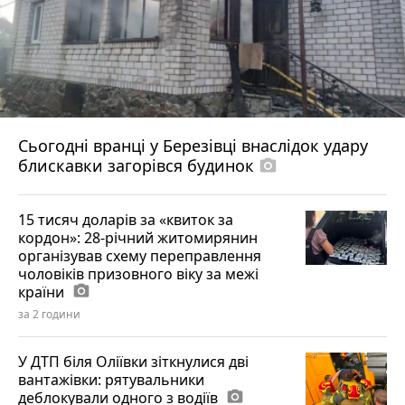
Сьогодні вранці у Березівці внаслідок удару
блискавки загорівся будинок
photo_camera
15 тисяч доларів за «квиток за
кордон»: 28-річний житомирянин
організував схему переправлення
чоловіків призовного віку за межі
країни
photo_camera
за 2 години
У ДТП біля Оліївки зіткнулися дві
вантажівки: рятувальники
деблокували одного з водіїв
photo_camera