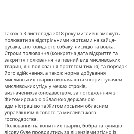
Також з 3 листопада 2018 року мисливці зможуть
полювати за відстрільними картками на зайця-
русака, єнотовидного собаку, лисицю та вовка.
Строки полювання (конкретна дата відкриття та
закриття полювання на певний вид мисливських
тварин, дні полювання протягом тижня) та порядок
його здійснення, а також норма добування
мисливських тварин визначаються користувачем
мисливських угідь у межах строків,
визначенихзаконодавством, за погодженням з
Житомирською обласною державною
адміністрацією та Житомирським обласним
управлінням лісового та мисливського
господарства.
Полювання на копитних тварин, бобра та куницю
лісову буде проводитись за ліцензіями згідно із