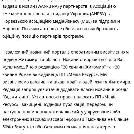
видавців новин (WAN-IFRA) у партнерстві з Асоціацією
«Незалежні регіональні видавці України» (АНРВУ) та
Норвезькою асоціацією медіабізнесу (MBL) за підтримки
Норвегії. Погляди авторів не обов’язково відображають
офіційну позицію партнерів програми.
Незалежний новинний портал з оперативним висвітленням
подій у Житомирі та області. Новини створюються для Вас
мультимедійною редакцією "20 хвилин Житомир" та «20
хвилин Романів» видавець ПП «Медіа Ресурс». Ми
висвітлюємо важливі та цікаві події, людей, життя Житомира.
Редакція запрошує читачів додавати власні новини в розділ
"Від читачів". Усі авторські права належать ПП «Медіа
Ресурс» і захищені. Будь-яка публiкацiя, передрук чи
наступне поширення матеріалів сайту у друкованих або
електронних засобах масової інформації можлива не більше
50% обсягу та з обов'язковим посиланням на джерело.