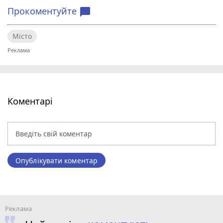
Прокоментуйте
chat_bubble
Місто
Коментарі
Опублікувати коментар