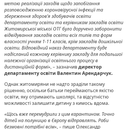
метою реалізації заходів щодо запобігання
розповсюдженню коронавірусної інфекції та
збереження здоров’я здобувачів освіти
департаменту освіти та керівникам закладів освіти
Житомирської міської ОТГ було доручено заборонити
відвідування закладів освіти всіх типів та форм
власності учням 1-11 класів, крім закладів дошкільної
освіти. Відповідний наказ департаменту буде
надісланий кожному керівнику закладу для подальшої
належної організації освітнього процесу в
дистанційній формі»
, – зазначив
директор
департаменту освіти Валентин Арендарчук.
Однак житомиряни не надто зраділи такому
рішенню, оскільки батьки переймаються якістю
освіти, яку отримають школярі, та відсутністю
можливості залишити дитину з кимось вдома.
«Щось вже перемудрили з цим карантином. Точно
дітей на полуницю в Європу відправлять. Раби
безмовні потрібні всім»
, – пише Олександр