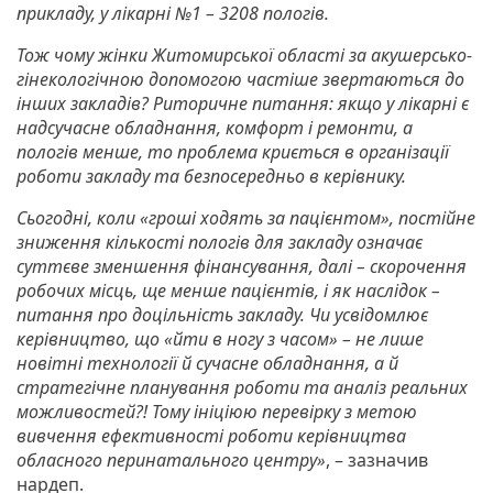
прикладу, у лікарні №1 – 3208 пологів.
Тож чому жінки Житомирської області за акушерсько-
гінекологічною допомогою частіше звертаються до
інших закладів? Риторичне питання: якщо у лікарні є
надсучасне обладнання, комфорт і ремонти, а
пологів менше, то проблема криється в організації
роботи закладу та безпосередньо в керівнику.
Сьогодні, коли «гроші ходять за пацієнтом», постійне
зниження кількості пологів для закладу означає
суттєве зменшення фінансування, далі – скорочення
робочих місць, ще менше пацієнтів, і як наслідок –
питання про доцільність закладу. Чи усвідомлює
керівництво, що «йти в ногу з часом» – не лише
новітні технології й сучасне обладнання, а й
стратегічне планування роботи та аналіз реальних
можливостей?! Тому ініціюю перевірку з метою
вивчення ефективності роботи керівництва
обласного перинатального центру»
, – зазначив
нардеп.