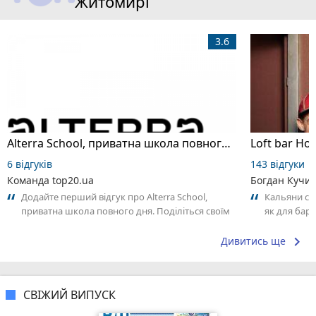
Житомирі
3.6
Alterra School, приватна школа повного дня
Loft bar Ho
6 відгуків
143 відгуки
Команда top20.ua
Богдан Кучи
Додайте перший відгук про Alterra School,
Кальяни сма
приватна школа повного дня. Поділіться своїм
як для бару
досвідом – що Вам сподобалось, а...
що я куштув
keyboard_arrow_right
Дивитись ще
СВІЖИЙ ВИПУСК