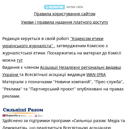
Правила користування сайтом
Умови і правила надання платного доступу
Редакція керується в своїй роботі
"Кодексом етики
українського журналіста"
, затвердженим Комісією з
журналістської етики. Поскаржитись на матеріал до Комісії
можна
тут
Видання є членом
Асоціації Незалежні регіональні видавці
України
та Всесвітньої асоціації видавців
WAN-IFRA
Матеріали з позначками "Новини компаній", "Прес-служба",
"Реклама" та "Партнерський проєкт" опубліковані на правах
реклами.
Здійснено за підтримки програми «Сильніші разом: Медіа та
Демократія», що реалізується Всесвітньою асоціацією