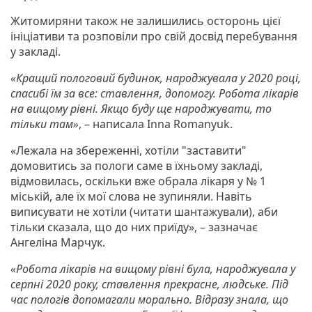
Житомиряни також не залишились осторонь цієї
ініціативи та розповіли про свій досвід перебування
у закладі.
«Кращий пологовий будинок, народжувала у 2020 році,
спасибі їм за все: ставлення, допомогу. Робота лікарів
на вищому рівні. Якщо буду ще народжувати, то
тільки там»
, – написала Inna Romanyuk.
«Лежала на збереженні, хотіли "заставити"
домовитись за пологи саме в їхньому закладі,
відмовилась, оскільки вже обрала лікаря у № 1
міській, але їх мої слова не зупиняли. Навіть
виписувати не хотіли (читати шантажували), аби
тільки сказала, що до них приїду», – зазначає
Ангеліна Марчук.
«Робота лікарів на вищому рівні була, народжувала у
серпні 2020 року, ставлення прекрасне, людське. Під
час пологів допомагали морально. Відразу знала, що