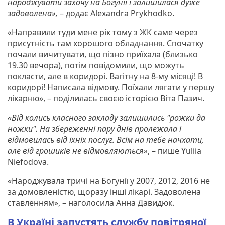
народжувати захочу на Богунії і залишилася дуже
задоволена»,
– додає Alexandra Prykhodko.
«Направили туди мене рік тому з ЖК саме через
присутність там хорошого обладнання. Спочатку
почали вичитувати, що пізно приїхала (близько
19.30 вечора), потім повідомили, що можуть
покласти, але в коридорі. Вагітну на 8-му місяці! В
коридорі! Написала відмову. Поїхали лягати у першу
лікарню», – поділилась своєю історією Віта Пазич.
«Від колись класного закладу залишились "рожки да
ножки". На збереженні пару днів пролежала і
відмовилась від їхніх послуг. Всім на тебе начхати,
але від грошиків не відмовляються»
, – пише Yuliia
Niefodova.
«Народжувала тричі на Богунії у 2007, 2012, 2016 не
за домовленістю, щоразу інші лікарі. Задоволена
ставленням», – наголосила Анна Давидюк.
В Україні запустять службу повітряної