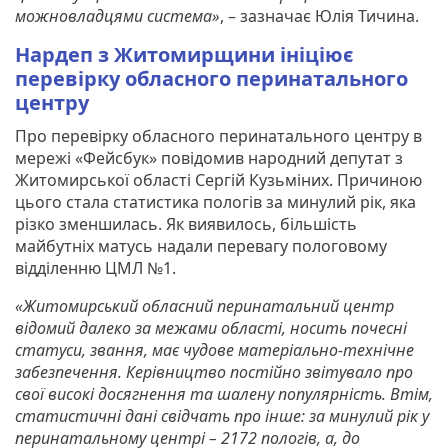
можновладцями система»
, – зазначає Юлія Тичина.
Нардеп з Житомирщини ініціює
перевірку обласного перинатального
центру
Про перевірку обласного перинатального центру в
мережі «Фейсбук» повідомив народний депутат з
Житомирської області Сергій Кузьміних. Причиною
цього стала статистика пологів за минулий рік, яка
різко зменшилась. Як виявилось, більшість
майбутніх матусь надали перевагу пологовому
відділенню ЦМЛ №1.
«Житомирський обласний перинатальний центр
відомий далеко за межами області, носить почесні
статуси, звання, має чудове матеріально-технічне
забезпечення. Керівництво постійно звітувало про
свої високі досягнення та шалену популярність. Втім,
статистичні дані свідчать про інше: за минулий рік у
перинатальному центрі – 2172 пологів, а, до