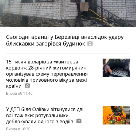
Сьогодні вранці у Березівці внаслідок удару
блискавки загорівся будинок
photo_camera
15 тисяч доларів за «квиток за
кордон»: 28-річний житомирянин
організував схему переправлення
чоловіків призовного віку за межі
країни
photo_camera
Вчора об 11:40
У ДТП біля Оліївки зіткнулися дві
вантажівки: рятувальники
деблокували одного з водіїв
photo_camera
Вчора о 10:20