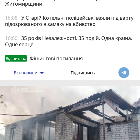
Житомирщини
16:08
У Старій Котельні поліцейські взяли під варту
підозрюваного в замаху на вбивство
16:00
35 років Незалежності. 35 подій. Одна країна.
Одне серце
Фішингові посилання
Від читача
Всі новини
Підпишись