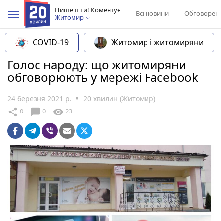
Пишеш ти! Коментує
Всі новини
Обговорен
Житомир
COVID-19
Житомир і житомиряни
Голос народу: що житомиряни
обговорюють у мережі Facebook
24 березня 2021 р.
20 хвилин (Житомир)
chat_bubble
share
visibility
0
0
23