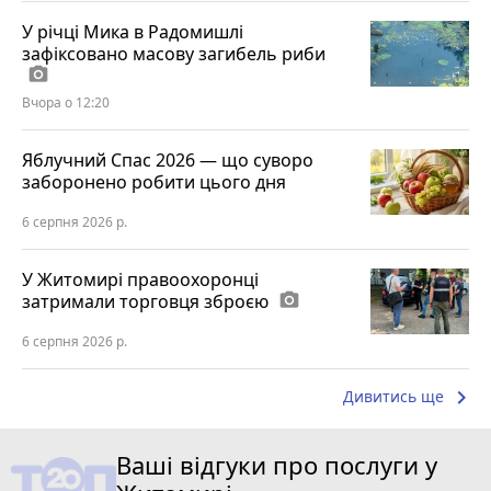
У річці Мика в Радомишлі
зафіксовано масову загибель риби
photo_camera
Вчора о 12:20
Яблучний Спас 2026 — що суворо
заборонено робити цього дня
6 серпня 2026 р.
У Житомирі правоохоронці
затримали торговця зброєю
photo_camera
6 серпня 2026 р.
keyboard_arrow_right
Дивитись ще
Ваші відгуки про послуги у