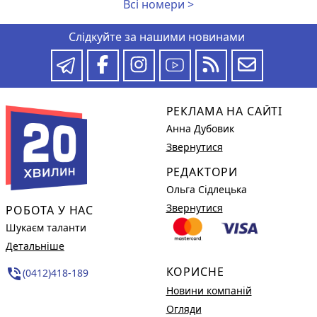
Всі номери >
Слідкуйте за нашими новинами
РЕКЛАМА НА САЙТІ
Анна Дубовик
Звернутися
РЕДАКТОРИ
Ольга Сідлецька
Звернутися
РОБОТА У НАС
Шукаєм таланти
Детальніше
КОРИСНЕ
phone_in_talk
(0412)418-189
Новини компаній
Огляди