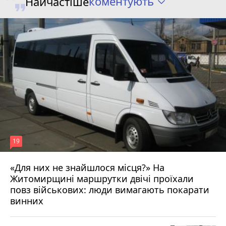
коментують
Найчастіше
19
«Для них не знайшлося місця?» На
Житомирщині маршрутки двічі проїхали
17 липня 2026 р.
повз військових: люди вимагають покарати
винних