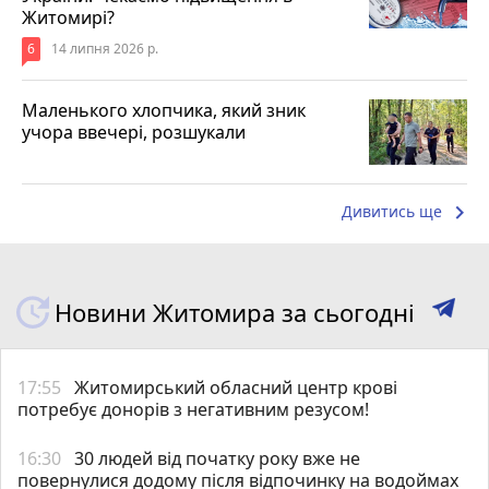
Житомирі?
6
14 липня 2026 р.
Маленького хлопчика, який зник
учора ввечері, розшукали
keyboard_arrow_right
Дивитись ще
Новини Житомира за сьогодні
17:55
Житомирський обласний центр крові
потребує донорів з негативним резусом!
16:30
30 людей від початку року вже не
повернулися додому після відпочинку на водоймах