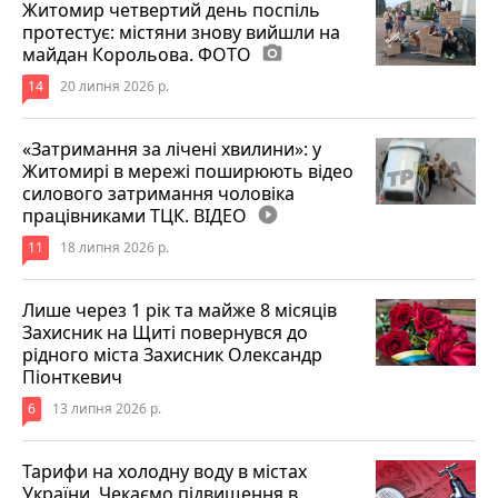
Житомир четвертий день поспіль
протестує: містяни знову вийшли на
майдан Корольова. ФОТО
photo_camera
14
20 липня 2026 р.
«Затримання за лічені хвилини»: у
Житомирі в мережі поширюють відео
силового затримання чоловіка
працівниками ТЦК. ВІДЕО
play_circle_filled
11
18 липня 2026 р.
Лише через 1 рік та майже 8 місяців
Захисник на Щиті повернувся до
рідного міста Захисник Олександр
Піонткевич
6
13 липня 2026 р.
Тарифи на холодну воду в містах
України. Чекаємо підвищення в