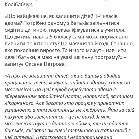
Колібабчук.
«Що найцікавіше, як залишити дітей 1-4 класів
вдома? Потрібно одному з батьків звільнятися і
сидіти з дитиною, перекваліфікуватися в учителя.
Що дитина навіть 5-6 класу сама може нормально
вивчити по інтернету? Це маячня та й годі. Страшно,
яке покоління виросте. Та й чого можуть навчити
деякі батьки, я маю на увазі шкільну програму?» –
запитує Оксана Петрова.
«А ніяк не залишити дітей, якщо батьки обидва
працюють. Треба, мабуть, надати одному з батьків
можливість на цей період перебувати вдома із
збереженням заробітної плати, наприклад, за типом
лікарняного. Але багато хто працює у приватних
установах, а там лікарняних не люблять. Йти за свій
рахунок або звільнитись – це не вихід. Я маю
можливість бути з дитиною вдома, але шкода тих
батьків, які зараз змушені терміново шукати вихід з
цієї ситуації. Недосконала і недоопрацьована