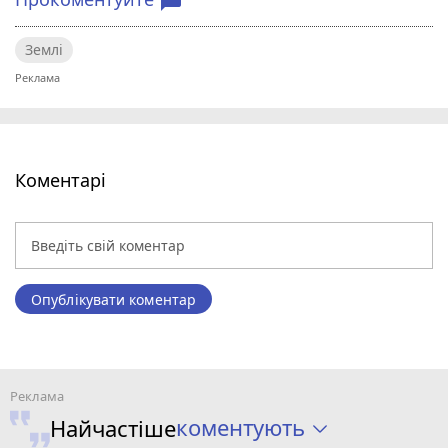
chat_bubble
Землі
Коментарі
Опублікувати коментар
коментують
Найчастіше