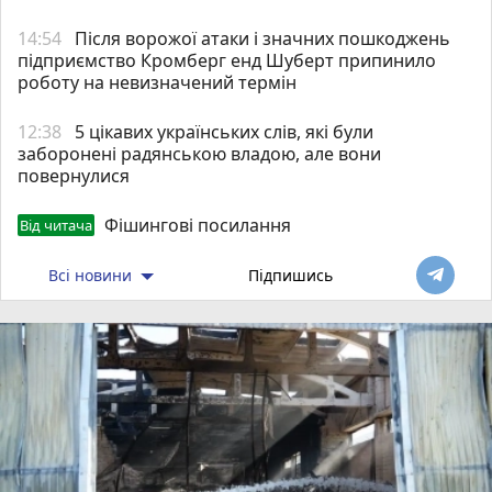
14:54
Після ворожої атаки і значних пошкоджень
підприємство Кромберг енд Шуберт припинило
роботу на невизначений термін
12:38
5 цікавих українських слів, які були
заборонені радянською владою, але вони
повернулися
Фішингові посилання
Від читача
Всі новини
Підпишись