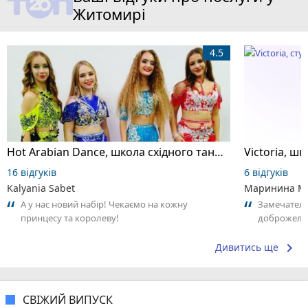
Житомирі
4.5
Hot Arabian Dance, школа східного танцю
16 відгуків
6 відгуків
Kalyania Sabet
Маринина М
А у нас новий набір! Чекаємо на кожну
Замечатель
принцесу та королеву!
доброжела
коллективо
keyboard_arrow_right
Дивитись ще
СВІЖИЙ ВИПУСК