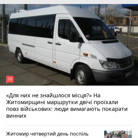
19
«Для них не знайшлося місця?» На
Житомирщині маршрутки двічі проїхали
17 липня 2026 р.
повз військових: люди вимагають покарати
винних
Житомир четвертий день поспіль