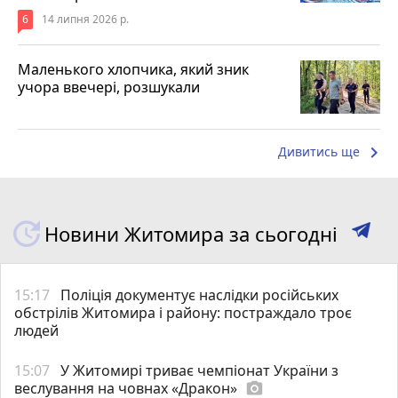
6
14 липня 2026 р.
Маленького хлопчика, який зник
учора ввечері, розшукали
keyboard_arrow_right
Дивитись ще
Новини Житомира за сьогодні
15:17
Поліція документує наслідки російських
обстрілів Житомира і району: постраждало троє
людей
15:07
У Житомирі триває чемпіонат України з
веслування на човнах «Дракон»
photo_camera