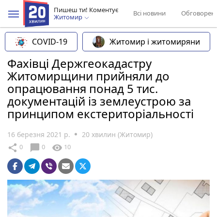
Пишеш ти! Коментує
Всі новини
Обговорен
Житомир
COVID-19
Житомир і житомиряни
Фахівці Держгеокадастру
Житомирщини прийняли до
опрацювання понад 5 тис.
документацій із землеустрою за
принципом екстериторіальності
16 березня 2021 р.
20 хвилин (Житомир)
chat_bubble
share
visibility
0
0
10