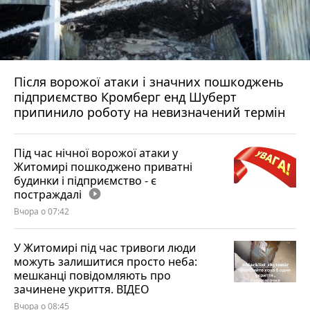
Після ворожої атаки і значних пошкоджень
підприємство Кромберг енд Шуберт
припинило роботу на невизначений термін
Під час нічної ворожої атаки у
Житомирі пошкоджено приватні
будинки і підприємство - є
постраждалі
play_circle_filled
Вчора о 07:42
У Житомирі під час тривоги люди
можуть залишитися просто неба:
мешканці повідомляють про
зачинене укриття. ВІДЕО
Вчора о 08:45