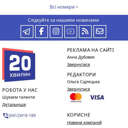
Всі номери >
Слідкуйте за нашими новинами
РЕКЛАМА НА САЙТІ
Анна Дубовик
Звернутися
РЕДАКТОРИ
Ольга Сідлецька
Звернутися
РОБОТА У НАС
Шукаєм таланти
Детальніше
КОРИСНЕ
phone_in_talk
(0412)418-189
Новини компаній