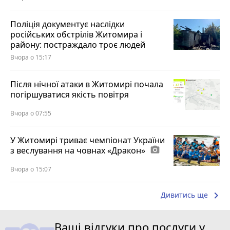
Поліція документує наслідки
російських обстрілів Житомира і
району: постраждало троє людей
Вчора о 15:17
Після нічної атаки в Житомирі почала
погіршуватися якість повітря
Вчора о 07:55
У Житомирі триває чемпіонат України
з веслування на човнах «Дракон»
photo_camera
Вчора о 15:07
keyboard_arrow_right
Дивитись ще
Ваші відгуки про послуги у