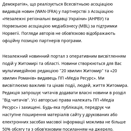
Демократія», що реалізується Всесвітньою асоціацією
видавців новин (WAN-IFRA) у партнерстві з Асоціацією
«Незалежні регіональні видавці України» (АНРВУ) та
Норвезькою асоціацією медіабізнесу (MBL) за підтримки
Норвегії. Погляди авторів не обов’язково відображають
офіційну позицію партнерів програми.
Незалежний новинний портал з оперативним висвітленням
подій у Житомирі та області. Новини створюються для Вас
мультимедійною редакцією "20 хвилин Житомир" та «20
хвилин Романів» видавець ПП «Медіа Ресурс». Ми
висвітлюємо важливі та цікаві події, людей, життя Житомира.
Редакція запрошує читачів додавати власні новини в розділ
"Від читачів". Усі авторські права належать ПП «Медіа
Ресурс» і захищені. Будь-яка публiкацiя, передрук чи
наступне поширення матеріалів сайту у друкованих або
електронних засобах масової інформації можлива не більше
50% обсягу та з обов'язковим посиланням на джерело.