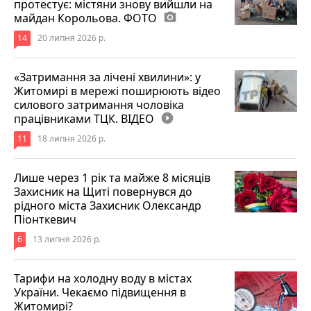
протестує: містяни знову вийшли на
майдан Корольова. ФОТО
photo_camera
14
20 липня 2026 р.
«Затримання за лічені хвилини»: у
Житомирі в мережі поширюють відео
силового затримання чоловіка
працівниками ТЦК. ВІДЕО
play_circle_filled
11
18 липня 2026 р.
Лише через 1 рік та майже 8 місяців
Захисник на Щиті повернувся до
рідного міста Захисник Олександр
Піонткевич
6
13 липня 2026 р.
Тарифи на холодну воду в містах
України. Чекаємо підвищення в
Житомирі?