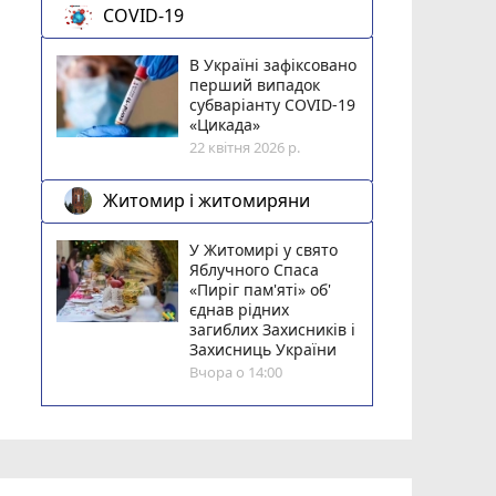
COVID-19
В Україні зафіксовано
перший випадок
субваріанту COVID-19
«Цикада»
22 квітня 2026 р.
Житомир і житомиряни
У Житомирі у свято
Яблучного Спаса
«Пиріг пам'яті» об'
єднав рідних
загиблих Захисників і
Захисниць України
Вчора о 14:00