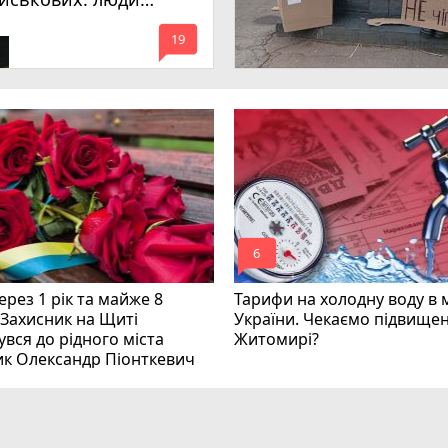
имагають покарати
mode_comment
инних
19
mode_comment
6
рез 1 рік та майже 8
Тарифи на холодну воду в 
 Захисник на Щиті
України. Чекаємо підвищен
вся до рідного міста
Житомирі?
ик Олександр Піонткевич