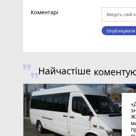
Коментарі
Опублікувати
Найчастіше
коменту
«
з
Ж
м
п
в