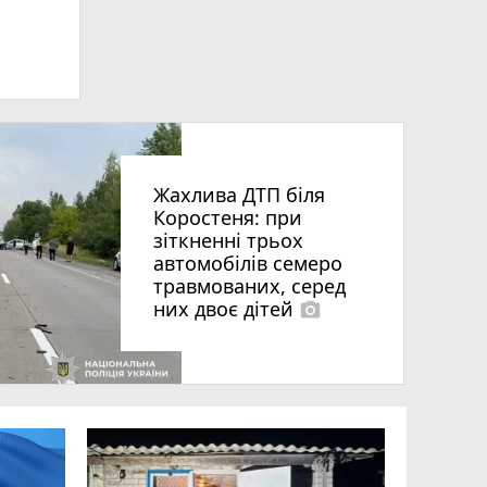
Жахлива ДТП біля
Коростеня: при
зіткненні трьох
автомобілів семеро
травмованих, серед
них двоє дітей
photo_camera