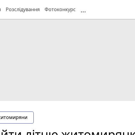
...
я
Розслідування
Фотоконкурс
житомиряни
йти літню житомирянк