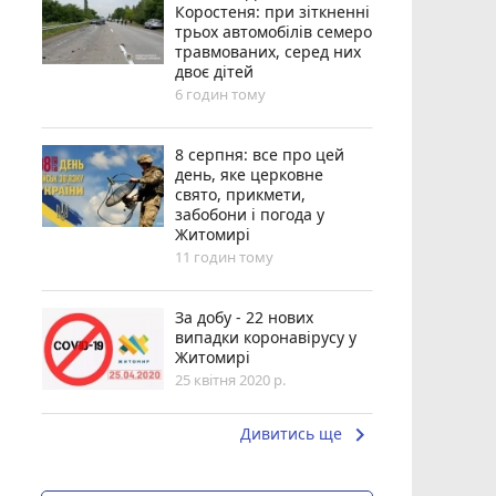
Коростеня: при зіткненні
трьох автомобілів семеро
травмованих, серед них
двоє дітей
6 годин тому
8 серпня: все про цей
день, яке церковне
свято, прикмети,
забобони і погода у
Житомирі
11 годин тому
За добу - 22 нових
випадки коронавірусу у
Житомирі
25 квітня 2020 р.
keyboard_arrow_right
Дивитись ще