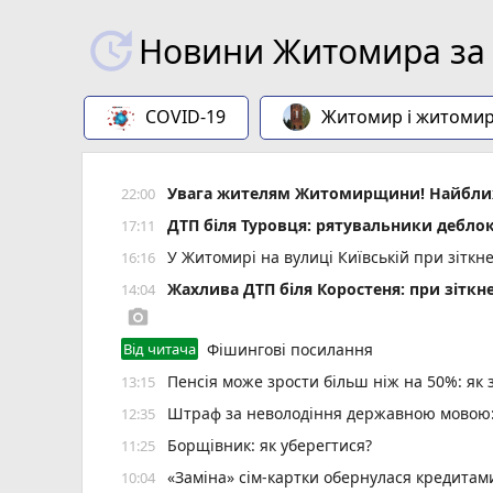
Новини Житомира за 
COVID-19
Житомир і житоми
Увага жителям Житомирщини! Найближч
22:00
ДТП біля Туровця: рятувальники деблок
17:11
У Житомирі на вулиці Київській при зіткн
16:16
Жахлива ДТП біля Коростеня: при зіткн
14:04
photo_camera
Від читача
Фішингові посилання
Пенсія може зрости більш ніж на 50%: як
13:15
Штраф за неволодіння державною мовою: 
12:35
Борщівник: як уберегтися?
11:25
«Заміна» сім-картки обернулася кредита
10:04