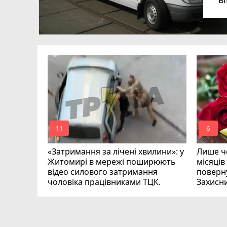
в
в
ий зник
и
mode_comment
mode_comment
11
6
«Затримання за лічені хвилини»: у
Лише че
Житомирі в мережі поширюють
місяців
відео силового затримання
поверну
чоловіка працівниками ТЦК.
Захисн
ВІДЕО
play_circle_filled