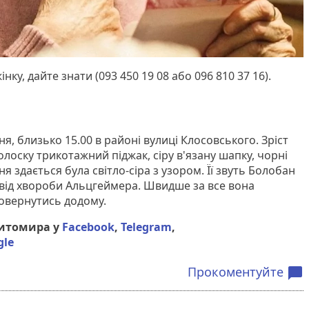
ку, дайте знати (093 450 19 08 або 096 810 37 16).
ня, близько 15.00 в районі вулиці Клосовського. Зріст
олоску трикотажний піджак, сіру в'язану шапку, чорні
кня здається була світло-сіра з узором. Її звуть Болобан
є від хвороби Альцгеймера. Швидше за все вона
 повернутись додому.
Житомира у
Facebook
,
Telegram
,
gle
Прокоментуйте
chat_bubble