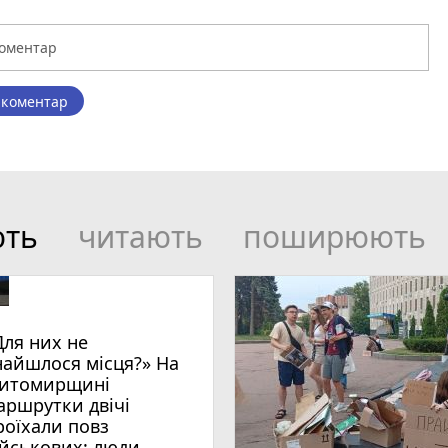
 коментар
ють
читають
поширюють
Для них не
найшлося місця?» На
итомирщині
аршрутки двічі
роїхали повз
ійськових: люди