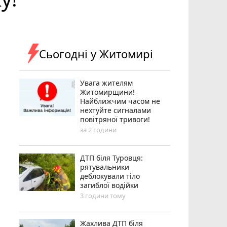
Сьогодні у Житомирі
Увага жителям
Житомирщини!
Найближчим часом не
нехтуйте сигналами
повітряної тривоги!
за 2 години
ДТП біля Туровця:
рятувальники
деблокували тіло
загиблої водійки
3 години тому
Жахлива ДТП біля