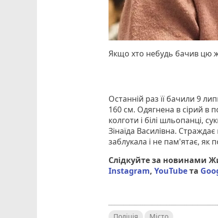
Якщо хто небудь бачив цю жін
Останній раз її бачили 9 лип
160 см. Одягнена в сірий в п
колготи і білі шльопанці, су
Зінаїда Василівна. Стражда
заблукала і не пам'ятає, як
Слідкуйте за новинами 
Instagram
,
YouTube
та
Goo
Поліція
Місто