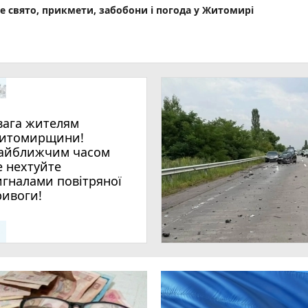
не свято, прикмети, забобони і погода у Житомирі
вага жителям
итомирщини!
айближчим часом
е нехтуйте
игналами повітряної
ривоги!