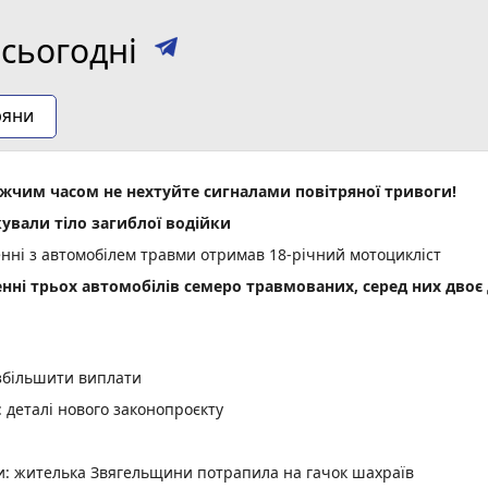
сьогодні
ряни
им часом не нехтуйте сигналами повітряної тривоги!
ували тіло загиблої водійки
енні з автомобілем травми отримав 18-річний мотоцикліст
енні трьох автомобілів семеро травмованих, серед них двоє 
 збільшити виплати
деталі нового законопроєкту
ми: жителька Звягельщини потрапила на гачок шахраїв