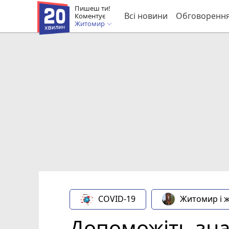
Пишеш ти!
Всі новини
Обговоренн
Коментує
Житомир
COVID-19
Житомир і 
Допоможіть зна