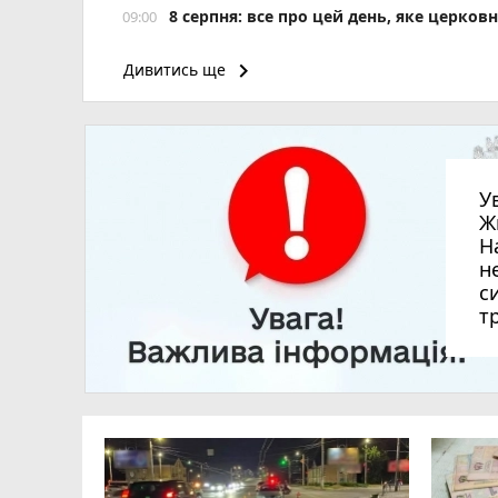
8 серпня: все про цей день, яке церков
09:00
keyboard_arrow_right
Дивитись ще
У
Ж
Н
н
с
т