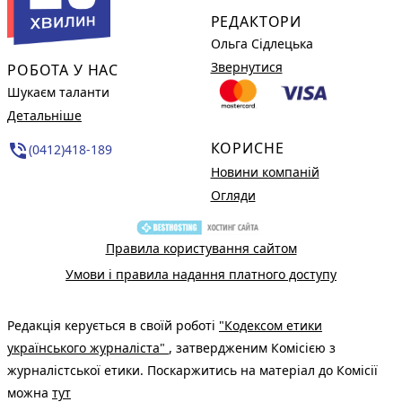
РЕДАКТОРИ
Ольга Сідлецька
Звернутися
РОБОТА У НАС
Шукаєм таланти
Детальніше
КОРИСНЕ
phone_in_talk
(0412)418-189
Новини компаній
Огляди
Правила користування сайтом
Умови і правила надання платного доступу
Редакція керується в своїй роботі
"Кодексом етики
українського журналіста"
, затвердженим Комісією з
журналістської етики. Поскаржитись на матеріал до Комісії
можна
тут