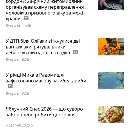
кордон»: 28-річний житомирянин
організував схему переправлення
чоловіків призовного віку за межі
країни
photo_camera
Вчора об 11:40
У ДТП біля Оліївки зіткнулися дві
вантажівки: рятувальники
деблокували одного з водіїв
photo_camera
Вчора о 10:20
У річці Мика в Радомишлі
зафіксовано масову загибель риби
photo_camera
Вчора о 12:20
Яблучний Спас 2026 — що суворо
заборонено робити цього дня
6 серпня 2026 р.