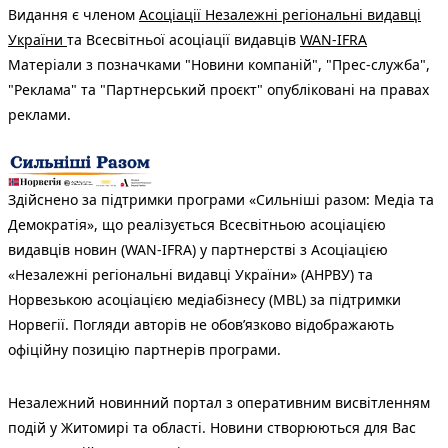
Видання є членом
Асоціації Незалежні регіональні видавці
України
та Всесвітньої асоціації видавців
WAN-IFRA
Матеріали з позначками "Новини компаній", "Прес-служба",
"Реклама" та "Партнерський проєкт" опубліковані на правах
реклами.
Здійснено за підтримки програми «Сильніші разом: Медіа та
Демократія», що реалізується Всесвітньою асоціацією
видавців новин (WAN-IFRA) у партнерстві з Асоціацією
«Незалежні регіональні видавці України» (АНРВУ) та
Норвезькою асоціацією медіабізнесу (MBL) за підтримки
Норвегії. Погляди авторів не обов’язково відображають
офіційну позицію партнерів програми.
Незалежний новинний портал з оперативним висвітленням
подій у Житомирі та області. Новини створюються для Вас