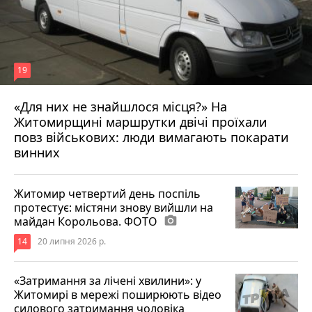
19
«Для них не знайшлося місця?» На
Житомирщині маршрутки двічі проїхали
17 липня 2026 р.
повз військових: люди вимагають покарати
винних
Житомир четвертий день поспіль
протестує: містяни знову вийшли на
майдан Корольова. ФОТО
photo_camera
14
20 липня 2026 р.
«Затримання за лічені хвилини»: у
Житомирі в мережі поширюють відео
силового затримання чоловіка