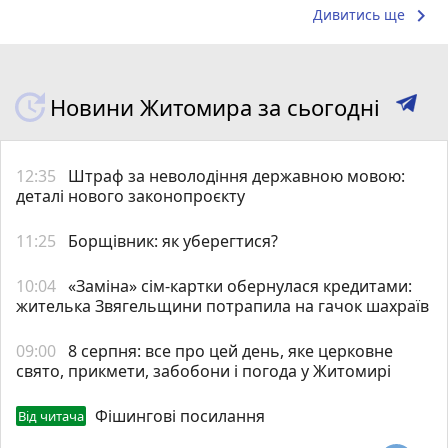
keyboard_arrow_right
Дивитись ще
Новини Житомира за сьогодні
12:35
Штраф за неволодіння державною мовою:
деталі нового законопроєкту
11:25
Борщівник: як уберегтися?
10:04
«Заміна» сім-картки обернулася кредитами:
жителька Звягельщини потрапила на гачок шахраїв
09:00
8 серпня: все про цей день, яке церковне
свято, прикмети, забобони і погода у Житомирі
Фішингові посилання
Від читача