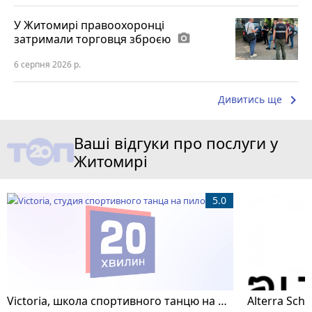
У Житомирі правоохоронці
затримали торговця зброєю
photo_camera
6 серпня 2026 р.
keyboard_arrow_right
Дивитись ще
Ваші відгуки про послуги у
Житомирі
5.0
Victoria, школа спортивного танцю на пілоні