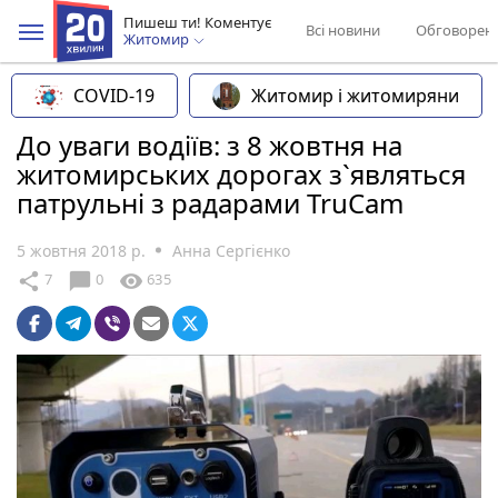
Пишеш ти! Коментує
Всі новини
Обговорен
Житомир
COVID-19
Житомир і житомиряни
До уваги водіїв: з 8 жовтня на
житомирських дорогах з`являться
патрульні з радарами TruCam
5 жовтня 2018 р.
Анна Сергієнко
chat_bubble
share
visibility
7
0
635