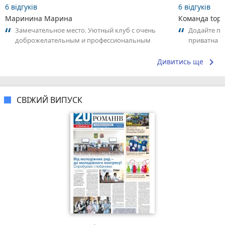
6 відгуків
6 відгуків
Маринина Марина
Команда top2
Замечательное место. Уютный клуб с очень
Додайте пер
доброжелательным и профессиональным
приватна ш
коллективом.
досвідом – 
keyboard_arrow_right
Дивитись ще
СВІЖИЙ ВИПУСК