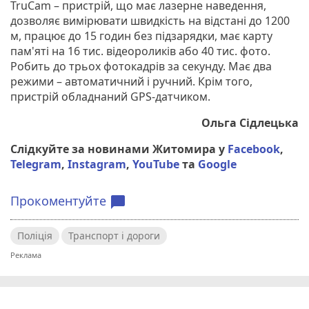
TruСam – пристрій, що має лазерне наведення,
дозволяє вимірювати швидкість на відстані до 1200
м, працює до 15 годин без підзарядки, має карту
пам'яті на 16 тис. відеороликів або 40 тис. фото.
Робить до трьох фотокадрів за секунду. Має два
режими – автоматичний і ручний. Крім того,
пристрій обладнаний GPS-датчиком.
Ольга Сідлецька
Слідкуйте за новинами Житомира у
Facebook
,
Telegram
,
Instagram
,
YouTube
та
Google
Прокоментуйте
chat_bubble
Поліція
Транспорт і дороги