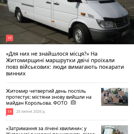
19
«Для них не знайшлося місця?» На
Житомирщині маршрутки двічі проїхали
17 липня 2026 р.
повз військових: люди вимагають покарати
винних
Житомир четвертий день поспіль
протестує: містяни знову вийшли на
майдан Корольова. ФОТО
photo_camera
14
20 липня 2026 р.
«Затримання за лічені хвилини»: у