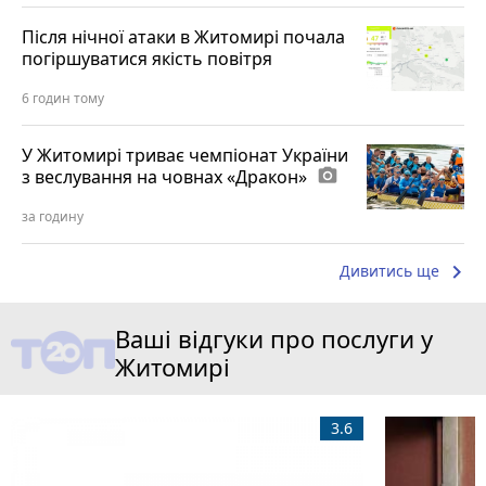
Після нічної атаки в Житомирі почала
погіршуватися якість повітря
6 годин тому
У Житомирі триває чемпіонат України
з веслування на човнах «Дракон»
photo_camera
за годину
keyboard_arrow_right
Дивитись ще
Ваші відгуки про послуги у
Житомирі
3.6