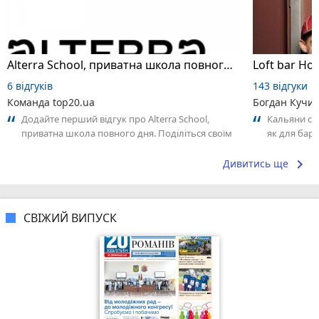
Alterra School, приватна школа повного дня
Loft bar Ho
6 відгуків
143 відгуки
Команда top20.ua
Богдан Кучи
Додайте перший відгук про Alterra School,
Кальяни сма
приватна школа повного дня. Поділіться своїм
як для бару
досвідом – що Вам сподобалось, а...
що я куштув
keyboard_arrow_right
Дивитись ще
СВІЖИЙ ВИПУСК