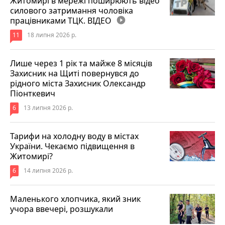
Житомирі в мережі поширюють відео
силового затримання чоловіка
працівниками ТЦК. ВІДЕО
play_circle_filled
11
18 липня 2026 р.
Лише через 1 рік та майже 8 місяців
Захисник на Щиті повернувся до
рідного міста Захисник Олександр
Піонткевич
6
13 липня 2026 р.
Тарифи на холодну воду в містах
України. Чекаємо підвищення в
Житомирі?
6
14 липня 2026 р.
Маленького хлопчика, який зник
учора ввечері, розшукали