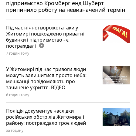
підприємство Кромберг енд Шуберт
припинило роботу на невизначений термін
Під час нічної ворожої атаки у
Житомирі пошкоджено приватні
будинки і підприємство - є
постраждалі
play_circle_filled
7 годин тому
У Житомирі під час тривоги люди
можуть залишитися просто неба:
мешканці повідомляють про
зачинене укриття. ВІДЕО
6 годин тому
Поліція документує наслідки
російських обстрілів Житомира і
району: постраждало троє людей
за годину