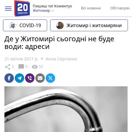
Пишеш ти! Коментує
Всі новини
Обговорен
Житомир
COVID-19
Житомир і житомиряни
Де у Житомирі сьогодні не буде
води: адреси
21 квітня 2017 р.
Анна Сергієнко
chat_bubble
share
visibility
2
0
52