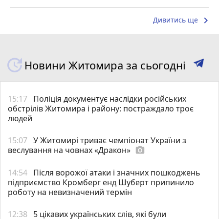
keyboard_arrow_right
Дивитись ще
Новини Житомира за сьогодні
15:17
Поліція документує наслідки російських
обстрілів Житомира і району: постраждало троє
людей
15:07
У Житомирі триває чемпіонат України з
веслування на човнах «Дракон»
photo_camera
14:54
Після ворожої атаки і значних пошкоджень
підприємство Кромберг енд Шуберт припинило
роботу на невизначений термін
12:38
5 цікавих українських слів, які були