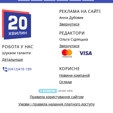
РЕКЛАМА НА САЙТІ
Анна Дубовик
Звернутися
РЕДАКТОРИ
Ольга Сідлецька
Звернутися
РОБОТА У НАС
Шукаєм таланти
Детальніше
КОРИСНЕ
phone_in_talk
(0412)418-189
Новини компаній
Огляди
Правила користування сайтом
Умови і правила надання платного доступу