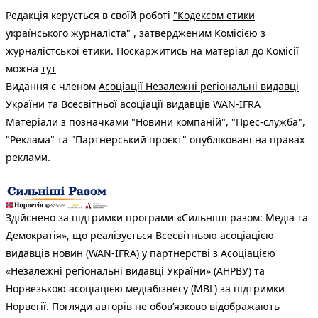
Редакція керується в своїй роботі
"Кодексом етики
українського журналіста"
, затвердженим Комісією з
журналістської етики. Поскаржитись на матеріал до Комісії
можна
тут
Видання є членом
Асоціації Незалежні регіональні видавці
України
та Всесвітньої асоціації видавців
WAN-IFRA
Матеріали з позначками "Новини компаній", "Прес-служба",
"Реклама" та "Партнерський проєкт" опубліковані на правах
реклами.
Здійснено за підтримки програми «Сильніші разом: Медіа та
Демократія», що реалізується Всесвітньою асоціацією
видавців новин (WAN-IFRA) у партнерстві з Асоціацією
«Незалежні регіональні видавці України» (АНРВУ) та
Норвезькою асоціацією медіабізнесу (MBL) за підтримки
Норвегії. Погляди авторів не обов’язково відображають