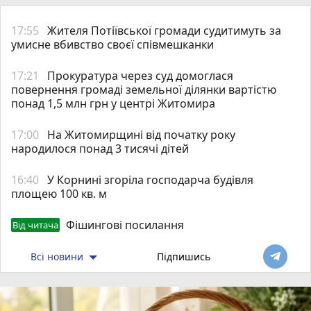
17:55
Жителя Потіївської громади судитимуть за
умисне вбивство своєї співмешканки
17:21
Прокуратура через суд домоглася
повернення громаді земельної ділянки вартістю
понад 1,5 млн грн у центрі Житомира
17:00
На Житомирщині від початку року
народилося понад 3 тисячі дітей
16:40
У Корнині згоріла господарча будівля
площею 100 кв. м
Фішингові посилання
Від читача
Всі новини
Підпишись