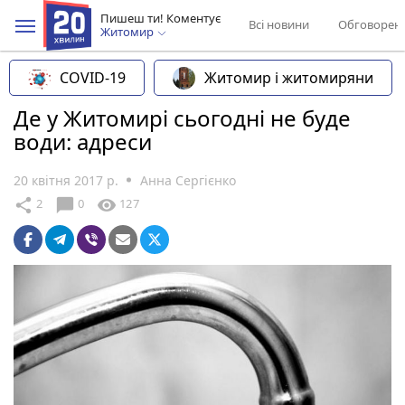
Пишеш ти! Коментує
Всі новини
Обговорен
Житомир
COVID-19
Житомир і житомиряни
Де у Житомирі сьогодні не буде
води: адреси
20 квітня 2017 р.
Анна Сергієнко
chat_bubble
share
visibility
2
0
127