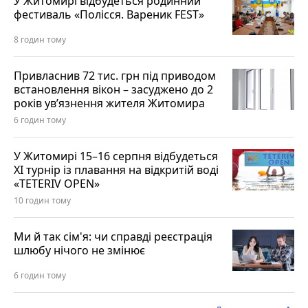
У Житомирі відбудеться родинний
фестиваль «Полісся. Вареник FEST»
8 годин тому
Привласнив 72 тис. грн під приводом
встановлення вікон – засуджено до 2
років ув’язнення жителя Житомира
6 годин тому
У Житомирі 15–16 серпня відбудеться
XI турнір із плавання на відкритій воді
«TETERIV OPEN»
10 годин тому
Ми й так сім'я: чи справді реєстрація
шлюбу нічого не змінює
6 годин тому