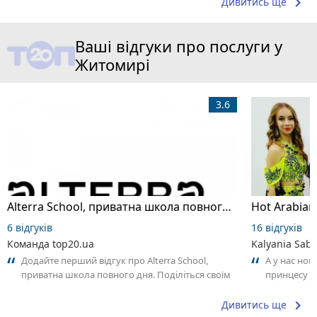
keyboard_arrow_right
Дивитись ще
Ваші відгуки про послуги у
Житомирі
3.6
Alterra School, приватна школа повного дня
6 відгуків
16 відгуків
Команда top20.ua
Kalyania Sabe
Додайте перший відгук про Alterra School,
А у нас нов
приватна школа повного дня. Поділіться своїм
принцесу т
досвідом – що Вам сподобалось, а...
keyboard_arrow_right
Дивитись ще