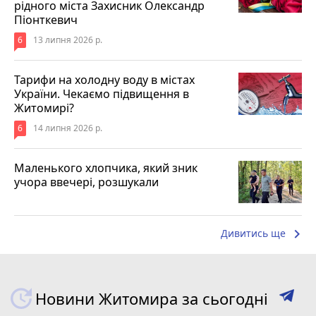
рідного міста Захисник Олександр
Піонткевич
6
13 липня 2026 р.
Тарифи на холодну воду в містах
України. Чекаємо підвищення в
Житомирі?
6
14 липня 2026 р.
Маленького хлопчика, який зник
учора ввечері, розшукали
keyboard_arrow_right
Дивитись ще
Новини Житомира за сьогодні