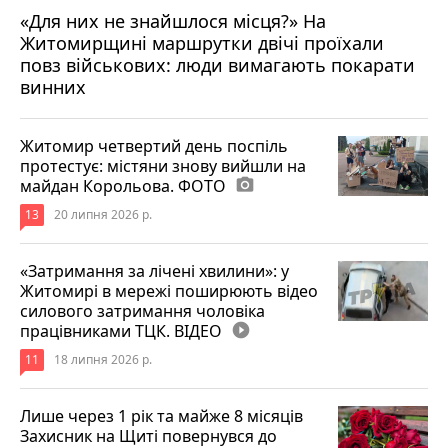
«Для них не знайшлося місця?» На
Житомирщині маршрутки двічі проїхали
17 липня 2026 р.
повз військових: люди вимагають покарати
винних
Житомир четвертий день поспіль
протестує: містяни знову вийшли на
майдан Корольова. ФОТО
photo_camera
13
20 липня 2026 р.
«Затримання за лічені хвилини»: у
Житомирі в мережі поширюють відео
силового затримання чоловіка
працівниками ТЦК. ВІДЕО
play_circle_filled
11
18 липня 2026 р.
Лише через 1 рік та майже 8 місяців
Захисник на Щиті повернувся до