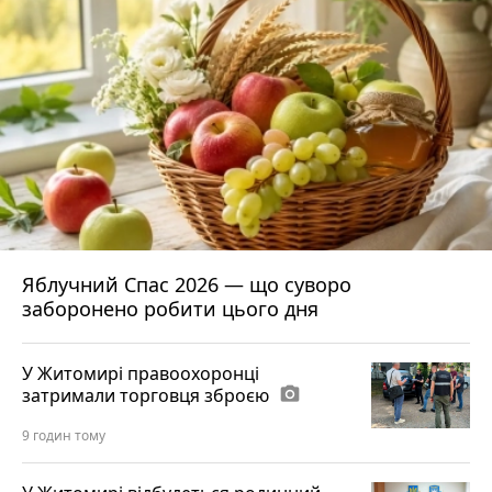
Яблучний Спас 2026 — що суворо
заборонено робити цього дня
У Житомирі правоохоронці
затримали торговця зброєю
photo_camera
9 годин тому