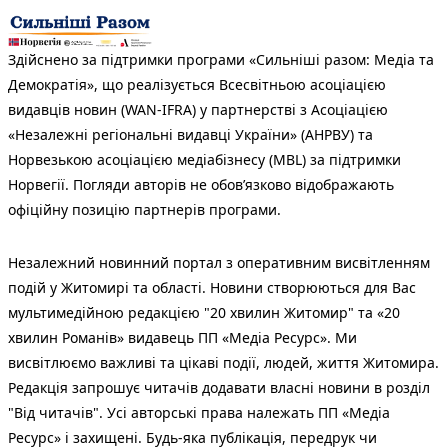
Здійснено за підтримки програми «Сильніші разом: Медіа та
Демократія», що реалізується Всесвітньою асоціацією
видавців новин (WAN-IFRA) у партнерстві з Асоціацією
«Незалежні регіональні видавці України» (АНРВУ) та
Норвезькою асоціацією медіабізнесу (MBL) за підтримки
Норвегії. Погляди авторів не обов’язково відображають
офіційну позицію партнерів програми.
Незалежний новинний портал з оперативним висвітленням
подій у Житомирі та області. Новини створюються для Вас
мультимедійною редакцією "20 хвилин Житомир" та «20
хвилин Романів» видавець ПП «Медіа Ресурс». Ми
висвітлюємо важливі та цікаві події, людей, життя Житомира.
Редакція запрошує читачів додавати власні новини в розділ
"Від читачів". Усі авторські права належать ПП «Медіа
Ресурс» і захищені. Будь-яка публiкацiя, передрук чи