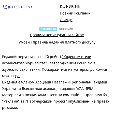
КОРИСНЕ
phone_in_talk
(0412)418-189
Новини компаній
Огляди
Правила користування сайтом
Умови і правила надання платного доступу
Редакція керується в своїй роботі
"Кодексом етики
українського журналіста"
, затвердженим Комісією з
журналістської етики. Поскаржитись на матеріал до Комісії
можна
тут
Видання є членом
Асоціації Незалежні регіональні видавці
України
та Всесвітньої асоціації видавців
WAN-IFRA
Матеріали з позначками "Новини компаній", "Прес-служба",
"Реклама" та "Партнерський проєкт" опубліковані на правах
реклами.