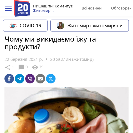
Пишеш ти! Коментує
Всі новини
Обговорен
Житомир
COVID-19
Житомир і житомиряни
Чому ми викидаємо їжу та
продукти?
22 березня 2021 р.
20 хвилин (Житомир)
chat_bubble
share
visibility
1
0
79