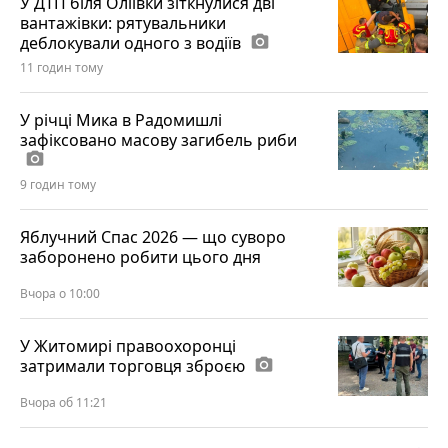
У ДТП біля Оліївки зіткнулися дві
вантажівки: рятувальники
деблокували одного з водіїв
photo_camera
11 годин тому
У річці Мика в Радомишлі
зафіксовано масову загибель риби
photo_camera
9 годин тому
Яблучний Спас 2026 — що суворо
заборонено робити цього дня
Вчора о 10:00
У Житомирі правоохоронці
затримали торговця зброєю
photo_camera
Вчора об 11:21