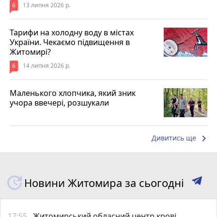
6
13 липня 2026 р.
Тарифи на холодну воду в містах
України. Чекаємо підвищення в
Житомирі?
6
14 липня 2026 р.
Маленького хлопчика, який зник
учора ввечері, розшукали
keyboard_arrow_right
Дивитись ще
Новини Житомира за сьогодні
17:55
Житомирський обласний центр крові