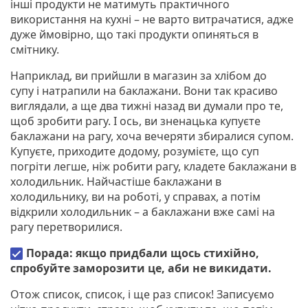
інші продукти не матимуть практичного
використання на кухні – не варто витрачатися, адже
дуже ймовірно, що такі продукти опиняться в
смітнику.
Наприклад, ви прийшли в магазин за хлібом до
супу і натрапили на баклажани. Вони так красиво
виглядали, а ще два тижні назад ви думали про те,
щоб зробити рагу. І ось, ви зненацька купуєте
баклажани на рагу, хоча вечеряти збиралися супом.
Купуєте, приходите додому, розумієте, що суп
погріти легше, ніж робити рагу, кладете баклажани в
холодильник. Найчастіше баклажани в
холодильнику, ви на роботі, у справах, а потім
відкрили холодильник – а баклажани вже самі на
рагу перетворилися.
Порада: якщо придбали щось стихійно,
спробуйте заморозити це, аби не викидати.
Отож список, список, і ще раз список! Записуємо