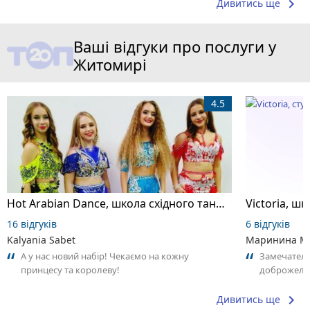
keyboard_arrow_right
Дивитись ще
Ваші відгуки про послуги у
Житомирі
4.5
Hot Arabian Dance, школа східного танцю
16 відгуків
6 відгуків
Kalyania Sabet
Маринина М
А у нас новий набір! Чекаємо на кожну
Замечатель
принцесу та королеву!
доброжела
коллективо
keyboard_arrow_right
Дивитись ще