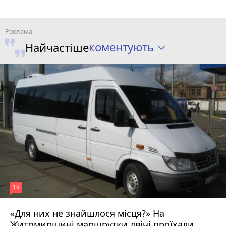
коментують
Найчастіше
19
«Для них не знайшлося місця?» На
Житомирщині маршрутки двічі проїхали
17 липня 2026 р.