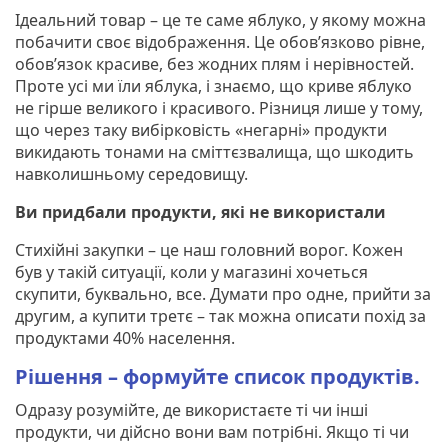
Ідеальний товар – це те саме яблуко, у якому можна
побачити своє відображення. Це обов’язково рівне,
обов’язок красиве, без жодних плям і нерівностей.
Проте усі ми їли яблука, і знаємо, що криве яблуко
не гірше великого і красивого. Різниця лише у тому,
що через таку вибірковість «негарні» продукти
викидають тонами на сміттєзвалища, що шкодить
навколишньому середовищу.
Ви придбали продукти, які не використали
Стихійні закупки – це наш головний ворог. Кожен
був у такій ситуації, коли у магазині хочеться
скупити, буквально, все. Думати про одне, прийти за
другим, а купити третє – так можна описати похід за
продуктами 40% населення.
Рішення – формуйте список продуктів.
Одразу розумійте, де використаєте ті чи інші
продукти, чи дійсно вони вам потрібні. Якщо ті чи