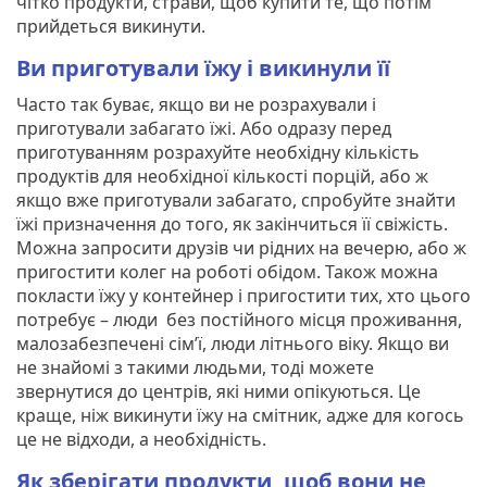
чітко продукти, страви, щоб купити те, що потім
прийдеться викинути.
Ви приготували їжу і викинули її
Часто так буває, якщо ви не розрахували і
приготували забагато їжі. Або одразу перед
приготуванням розрахуйте необхідну кількість
продуктів для необхідної кількості порцій, або ж
якщо вже приготували забагато, спробуйте знайти
їжі призначення до того, як закінчиться її свіжість.
Можна запросити друзів чи рідних на вечерю, або ж
пригостити колег на роботі обідом. Також можна
покласти їжу у контейнер і пригостити тих, хто цього
потребує – люди без постійного місця проживання,
малозабезпечені сім’ї, люди літнього віку. Якщо ви
не знайомі з такими людьми, тоді можете
звернутися до центрів, які ними опікуються. Це
краще, ніж викинути їжу на смітник, адже для когось
це не відходи, а необхідність.
Як зберігати продукти, щоб вони не