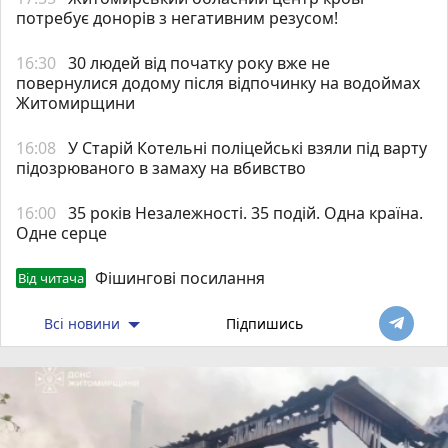
потребує донорів з негативним резусом!
16:30
30 людей від початку року вже не
повернулися додому після відпочинку на водоймах
Житомирщини
16:08
У Старій Котельні поліцейські взяли під варту
підозрюваного в замаху на вбивство
16:00
35 років Незалежності. 35 подій. Одна країна.
Одне серце
Фішингові посилання
Від читача
Всі новини
Підпишись