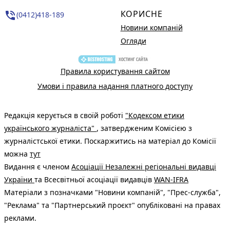
КОРИСНЕ
phone_in_talk
(0412)418-189
Новини компаній
Огляди
Правила користування сайтом
Умови і правила надання платного доступу
Редакція керується в своїй роботі
"Кодексом етики
українського журналіста"
, затвердженим Комісією з
журналістської етики. Поскаржитись на матеріал до Комісії
можна
тут
Видання є членом
Асоціації Незалежні регіональні видавці
України
та Всесвітньої асоціації видавців
WAN-IFRA
Матеріали з позначками "Новини компаній", "Прес-служба",
"Реклама" та "Партнерський проєкт" опубліковані на правах
реклами.