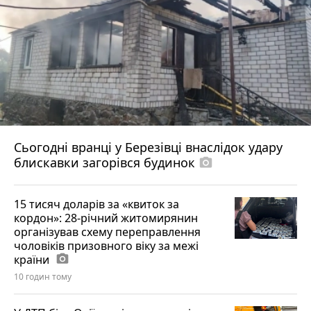
Сьогодні вранці у Березівці внаслідок удару
блискавки загорівся будинок
photo_camera
15 тисяч доларів за «квиток за
кордон»: 28-річний житомирянин
організував схему переправлення
чоловіків призовного віку за межі
країни
photo_camera
10 годин тому