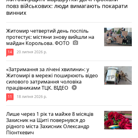
повз військових: люди вимагають покарати
винних
Житомир четвертий день поспіль
протестує: містяни знову вийшли на
майдан Корольова. ФОТО
photo_camera
14
20 липня 2026 р.
«Затримання за лічені хвилини»: у
Житомирі в мережі поширюють відео
силового затримання чоловіка
працівниками ТЦК. ВІДЕО
play_circle_filled
11
18 липня 2026 р.
Лише через 1 рік та майже 8 місяців
Захисник на Щиті повернувся до
рідного міста Захисник Олександр
Піонткевич