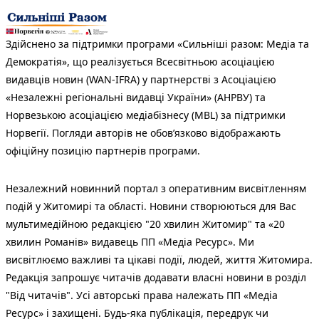
Здійснено за підтримки програми «Сильніші разом: Медіа та
Демократія», що реалізується Всесвітньою асоціацією
видавців новин (WAN-IFRA) у партнерстві з Асоціацією
«Незалежні регіональні видавці України» (АНРВУ) та
Норвезькою асоціацією медіабізнесу (MBL) за підтримки
Норвегії. Погляди авторів не обов’язково відображають
офіційну позицію партнерів програми.
Незалежний новинний портал з оперативним висвітленням
подій у Житомирі та області. Новини створюються для Вас
мультимедійною редакцією "20 хвилин Житомир" та «20
хвилин Романів» видавець ПП «Медіа Ресурс». Ми
висвітлюємо важливі та цікаві події, людей, життя Житомира.
Редакція запрошує читачів додавати власні новини в розділ
"Від читачів". Усі авторські права належать ПП «Медіа
Ресурс» і захищені. Будь-яка публiкацiя, передрук чи