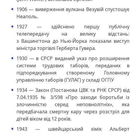
1906 — виверження вулкана Везувій спустошує
Неаполь.
1927 — здійснено першу публічну
телепередачу на велику відстань:
з Вашингтона до Нью-Йорка показали виступ
міністра торгівлі Герберта Гувера.
1930 — в СРСР виданий указ про розширення
системи трудових таборів, переданих в
підпорядкування створеному Головному
управлінню таборів (ГУЛАГ) у складі ОГПУ
1934 — Закон (Постанова ЦВК та РНК СРСР) від
7.04.1935 № 3/598 «Про заходи боротьби із
злочинністю серед неповнолітніх», яка
передбачала смертну кару через розстріл для
дітей віком від 12 років.
1943 — швейцарський хімік Альберт