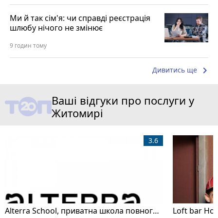
Ми й так сім'я: чи справді реєстрація
шлюбу нічого не змінює
9 годин тому
keyboard_arrow_right
Дивитись ще
Ваші відгуки про послуги у
Житомирі
3.6
Alterra School, приватна школа повного дня
Loft bar Ho