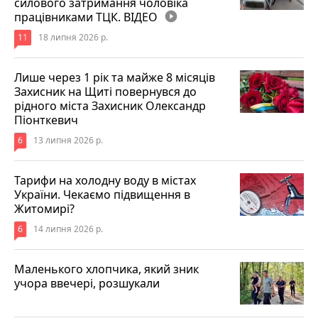
силового затримання чоловіка
працівниками ТЦК. ВІДЕО
play_circle_filled
11
18 липня 2026 р.
Лише через 1 рік та майже 8 місяців
Захисник на Щиті повернувся до
рідного міста Захисник Олександр
Піонткевич
6
13 липня 2026 р.
Тарифи на холодну воду в містах
України. Чекаємо підвищення в
Житомирі?
6
14 липня 2026 р.
Маленького хлопчика, який зник
учора ввечері, розшукали