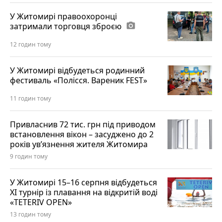
У Житомирі правоохоронці
затримали торговця зброєю
photo_camera
12 годин тому
У Житомирі відбудеться родинний
фестиваль «Полісся. Вареник FEST»
11 годин тому
Привласнив 72 тис. грн під приводом
встановлення вікон – засуджено до 2
років ув’язнення жителя Житомира
9 годин тому
У Житомирі 15–16 серпня відбудеться
XI турнір із плавання на відкритій воді
«TETERIV OPEN»
13 годин тому