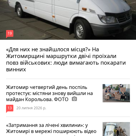
19
«Для них не знайшлося місця?» На
Житомирщині маршрутки двічі проїхали
17 липня 2026 р.
повз військових: люди вимагають покарати
винних
Житомир четвертий день поспіль
протестує: містяни знову вийшли на
майдан Корольова. ФОТО
photo_camera
13
20 липня 2026 р.
«Затримання за лічені хвилини»: у
Житомирі в мережі поширюють відео