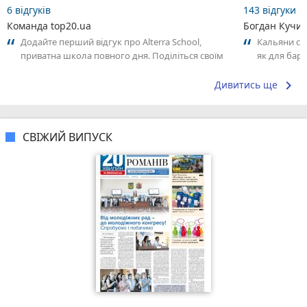
6 відгуків
143 відгуки
Команда top20.ua
Богдан Кучи
Додайте перший відгук про Alterra School,
Кальяни сма
приватна школа повного дня. Поділіться своїм
як для бару
досвідом – що Вам сподобалось, а...
що я куштув
keyboard_arrow_right
Дивитись ще
СВІЖИЙ ВИПУСК