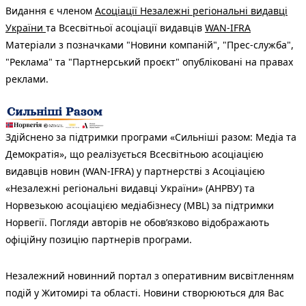
Видання є членом
Асоціації Незалежні регіональні видавці
України
та Всесвітньої асоціації видавців
WAN-IFRA
Матеріали з позначками "Новини компаній", "Прес-служба",
"Реклама" та "Партнерський проєкт" опубліковані на правах
реклами.
Здійснено за підтримки програми «Сильніші разом: Медіа та
Демократія», що реалізується Всесвітньою асоціацією
видавців новин (WAN-IFRA) у партнерстві з Асоціацією
«Незалежні регіональні видавці України» (АНРВУ) та
Норвезькою асоціацією медіабізнесу (MBL) за підтримки
Норвегії. Погляди авторів не обов’язково відображають
офіційну позицію партнерів програми.
Незалежний новинний портал з оперативним висвітленням
подій у Житомирі та області. Новини створюються для Вас