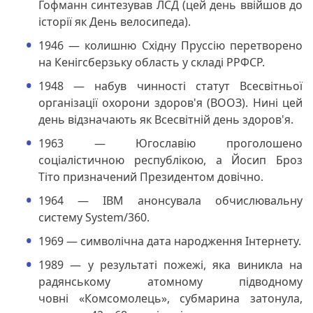
Гофманн синтезував ЛСД (цей день ввійшов до
історії як День велосипеда).
1946 — колишню Східну Пруссію перетворено
на Кенігсберзьку область у складі РРФСР.
1948 — набув чинності статут Всесвітньої
організації охорони здоров'я (ВООЗ). Нині цей
день відзначають як Всесвітній день здоров'я.
1963 — Югославію проголошено
соціалістичною республікою, а Йосип Броз
Тіто призначений Президентом довічно.
1964 — IBM анонсувала обчислювальну
систему System/360.
1969 — символічна дата народження Інтернету.
1989 — у результаті пожежі, яка виникла на
радянському атомному підводному
човні «Комсомолець», субмарина затонула,