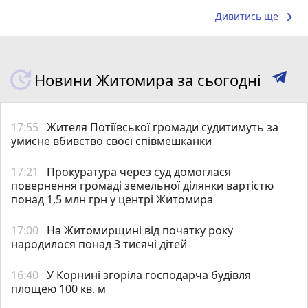
keyboard_arrow_right
Дивитись ще
Новини Житомира за сьогодні
17:55
Жителя Потіївської громади судитимуть за
умисне вбивство своєї співмешканки
17:21
Прокуратура через суд домоглася
повернення громаді земельної ділянки вартістю
понад 1,5 млн грн у центрі Житомира
17:00
На Житомирщині від початку року
народилося понад 3 тисячі дітей
16:40
У Корнині згоріла господарча будівля
площею 100 кв. м