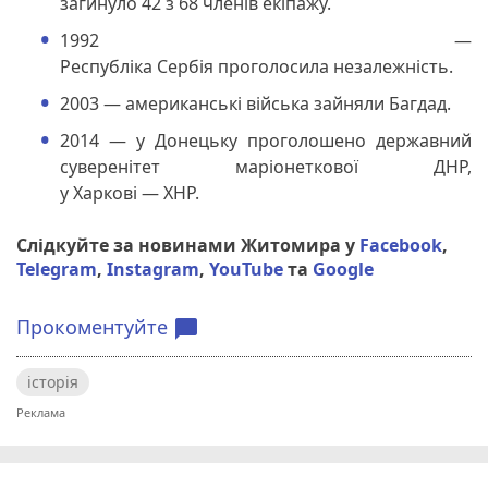
загинуло 42 з 68 членів екіпажу.
1992 —
Республіка Сербія проголосила незалежність.
2003 — американські війська зайняли Багдад.
2014 — у Донецьку проголошено державний
суверенітет маріонеткової ДНР,
у Харкові — ХНР.
Слідкуйте за новинами Житомира у
Facebook
,
Telegram
,
Instagram
,
YouTube
та
Google
Прокоментуйте
chat_bubble
історія