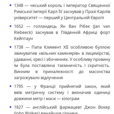
1348 — чеський король і імператор Священної
Римської імперії Карл IV заснував у Празі Карлів
університет — перший у Центральній Європі
1652 — голландець Ян Ван Рібек (Jan van
Riebeeck) заснував в Південній Африці форт
Кейптаун
1738 — Папа Климент XII особливою буллою
звинуватив «вільних каменярів» в лицемірстві,
удаванні, єресі і збоченнях. У особливу провину
їм була поставлена таємничість і скритність.
Винним в приналежності до масонства
загрожувало відлучення
1795 — у Франції прийнятий закон, який
ввів метричну систему і визначив одиниці
довжини метр і маси — кілограм
1827 — англійський фармацевт Джон Вокер
(John Walker) винайшов сірники.