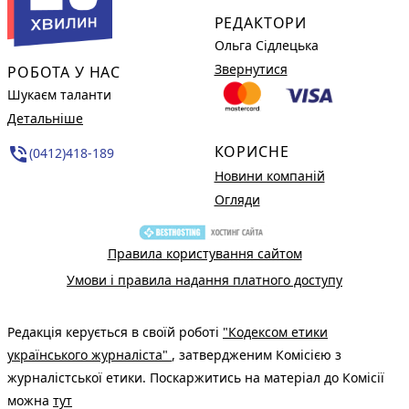
РЕДАКТОРИ
Ольга Сідлецька
Звернутися
РОБОТА У НАС
Шукаєм таланти
Детальніше
КОРИСНЕ
phone_in_talk
(0412)418-189
Новини компаній
Огляди
Правила користування сайтом
Умови і правила надання платного доступу
Редакція керується в своїй роботі
"Кодексом етики
українського журналіста"
, затвердженим Комісією з
журналістської етики. Поскаржитись на матеріал до Комісії
можна
тут