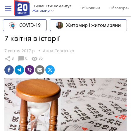
Пишеш ти! Коментує
Всі новини
Обговорен
Житомир
COVID-19
Житомир і житомиряни
7 квітня в історії
7 квітня 2017 р.
Анна Сергієнко
chat_bubble
share
visibility
3
0
35