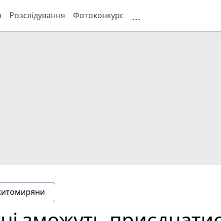
...
я
Розслідування
Фотоконкурс
житомиряни
ні зможуть приєднатис