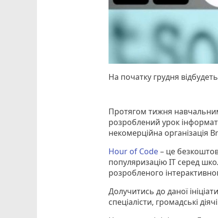
На початку грудня відбудетьс
Протягом тижня навчальним
розроблений урок інформати
некомерційна організація Br
Hour of Code
– це безкоштов
популяризацію ІТ серед шк
розробленого інтерактивног
Долучитись до даної ініціат
спеціалісти, громадські діячі