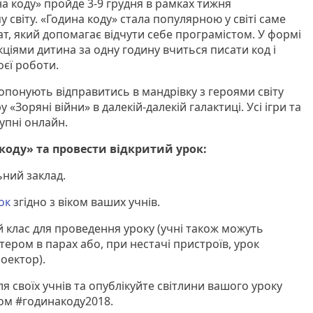
на коду» пройде 3-9 грудня в рамках тижня
 світу. «Година коду» стала популярною у світі саме
т, який допомагає відчути себе програмістом. У формі
укціями дитина за одну годину вчиться писати код і
оєї роботи.
опонують відправитись в мандрівку з героями світу
 «Зоряні війни» в далекій-далекій галактиці. Усі ігри та
тупні онлайн.
коду»
та
провести
відкритий
урок:
ний заклад.
ок
згідно з віком ваших учнів.
 клас для проведення уроку (учні також можуть
ером в парах або, при нестачі пристроїв, урок
оектор).
я своїх учнів та опублікуйте світлини вашого уроку
ом #годинакоду2018.