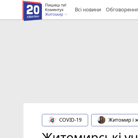
Пишеш ти!
Всі новини
Обговоренн
Коментує
Житомир
COVID-19
Житомир і 
Житомирські уч