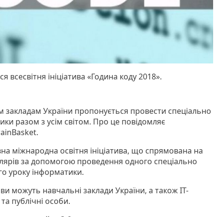
я всесвітня ініціатива «Година коду 2018».
 закладам України пропонується провести спеціально
ки разом з усім світом. Про це повідомляє
ainBasket.
на міжнародна освітня ініціатива, що спрямована на
олярів за допомогою проведення одного спеціально
о уроку інформатики.
иви можуть навчальні заклади України, а також IT-
 та публічні особи.