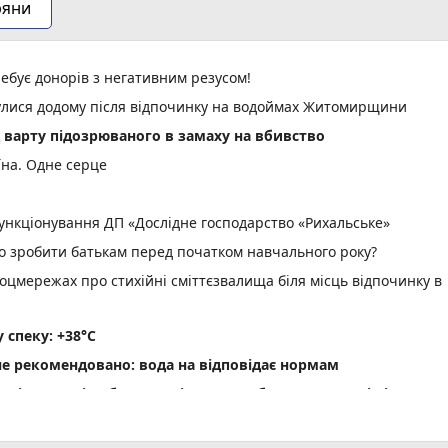
ряни
ебує донорів з негативним резусом!
нулися додому після відпочинку на водоймах Житомирщини
д варту підозрюваного в замаху на вбивство
їна. Одне серце
нкціонування ДП «Дослідне господарство «Рихальське»
но зробити батькам перед початком навчального року?
оцмережах про стихійні сміттєзвалища біля місць відпочинку в
спеку: +38°C
не рекомендовано: вода на відповідає нормам
ріг пам'яті» об' єднав рідних загиблих Захисників і Захис