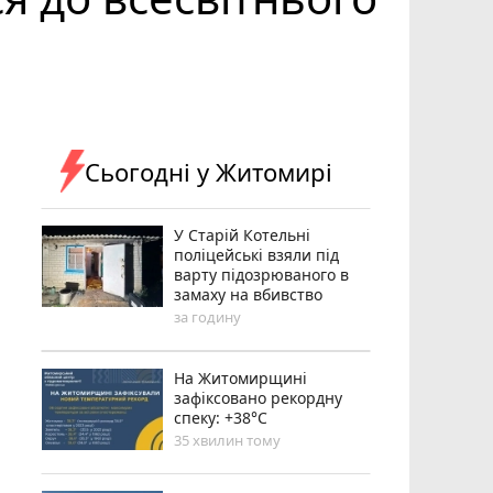
Сьогодні у Житомирі
У Старій Котельні
поліцейські взяли під
варту підозрюваного в
замаху на вбивство
за годину
Н️а Житомирщині
зафіксовано рекордну
спеку: +38°C
35 хвилин тому