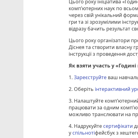
Цього року ініціатива «Годи
комп’ютерних наук по всьому
через свій унікальний форма
гри та зі зрозумілими інстр
відразу бачить результат св
Цього року організатори пр
Діснея та створити власну гру
інструкції з проведення дос
Як
взяти
участь
у
«Годині
1.
Зареєструйте
ваш навчаль
2. Оберіть
інтерактивний ур
3. Налаштуйте комп‘ютерний
працювати за одним комп’ют
можливо транслювати на пр
4. Надрукуйте
сертифікати
дл
у
спільноті
фейсбук з хештег