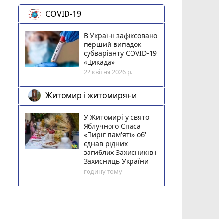
COVID-19
В Україні зафіксовано
перший випадок
субваріанту COVID-19
«Цикада»
22 квітня 2026 р.
Житомир і житомиряни
У Житомирі у свято
Яблучного Спаса
«Пиріг пам'яті» об'
єднав рідних
загиблих Захисників і
Захисниць України
годину тому