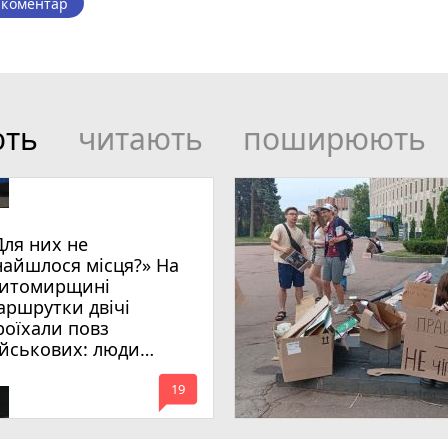
 коментар
ють
читають
поширюють
Для них не
найшлося місця?» На
итомирщині
аршрутки двічі
роїхали повз
ійськових: люди
имагають покарати
mode_comment
инних
19