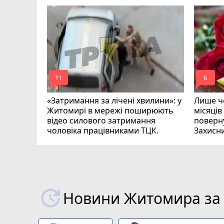
ий зник
и
mode_comment
mode_comment
11
6
«Затримання за лічені хвилини»: у
Лише че
Житомирі в мережі поширюють
місяців
відео силового затримання
поверну
чоловіка працівниками ТЦК.
Захисн
ВІДЕО
play_circle_filled
Новини Житомира за 