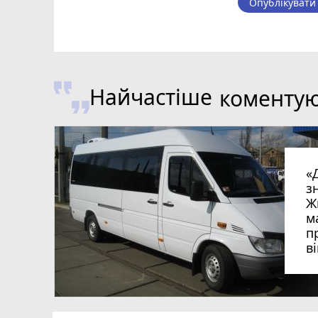
Опублікувати
Найчастіше
коменту
«
з
Ж
м
п
в
в
в