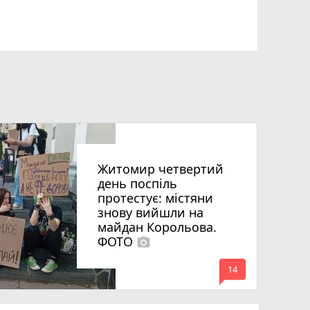
Житомир четвертий
день поспіль
протестує: містяни
знову вийшли на
майдан Корольова.
ФОТО
photo_camera
mode_comment
14