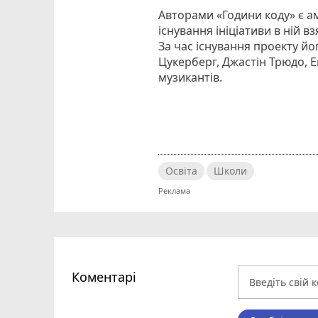
Авторами «Години коду» є а
існування ініціативи в ній в
За час існування проекту йо
Цукерберг, Джастін Трюдо, Е
музикантів.
Освіта
Школи
Коментарі