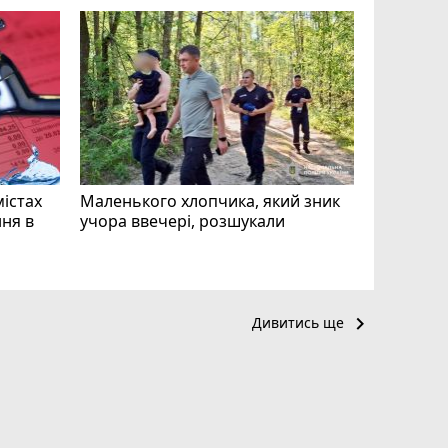
«Затриман
Житомир
відео си
чоловіка
ВІДЕО
play_circle_filled
mode_comment
11
містах
Маленького хлопчика, який зник
ня в
учора ввечері, розшукали
keyboard_arrow_right
Дивитись ще