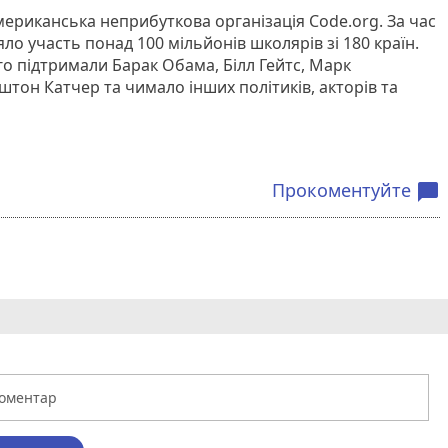
мериканська неприбуткова організація Code.org. За час
зяло участь понад 100 мільйонів школярів зі 180 країн.
го підтримали Барак Обама, Білл Гейтс, Марк
штон Катчер та чимало інших політиків, акторів та
Прокоментуйте
chat_bubble