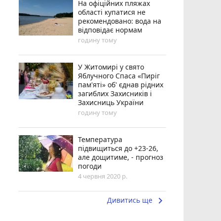
На офіційних пляжах
області купатися не
рекомендовано: вода на
відповідає нормам
годину тому
У Житомирі у свято
Яблучного Спаса «Пиріг
пам'яті» об' єднав рідних
загиблих Захисників і
Захисниць України
годину тому
Температура
підвищиться до +23-26,
але дощитиме, - прогноз
погоди
4 червня 2020 р.
keyboard_arrow_right
Дивитись ще