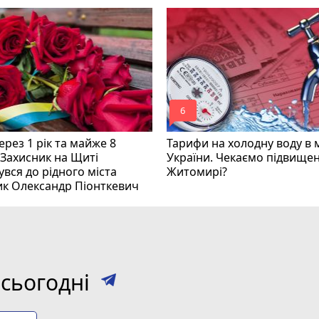
mode_comment
6
рез 1 рік та майже 8
Тарифи на холодну воду в 
 Захисник на Щиті
України. Чекаємо підвищен
вся до рідного міста
Житомирі?
ик Олександр Піонткевич
сьогодні