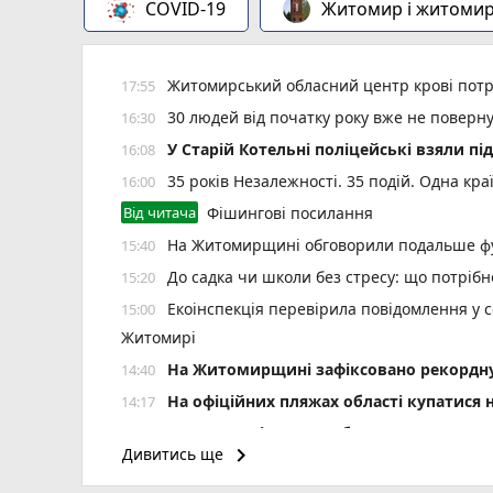
COVID-19
Житомир і житоми
Житомирський обласний центр крові потр
17:55
30 людей від початку року вже не повер
16:30
У Старій Котельні поліцейські взяли пі
16:08
35 років Незалежності. 35 подій. Одна кра
16:00
Від читача
Фішингові посилання
На Житомирщині обговорили подальше фу
15:40
До садка чи школи без стресу: що потріб
15:20
Екоінспекція перевірила повідомлення у с
15:00
Житомирі
Н️а Житомирщині зафіксовано рекордну 
14:40
На офіційних пляжах області купатися 
14:17
У Житомирі у свято Яблучного Спаса «Пи
14:00
keyboard_arrow_right
Дивитись ще
photo_camera
України