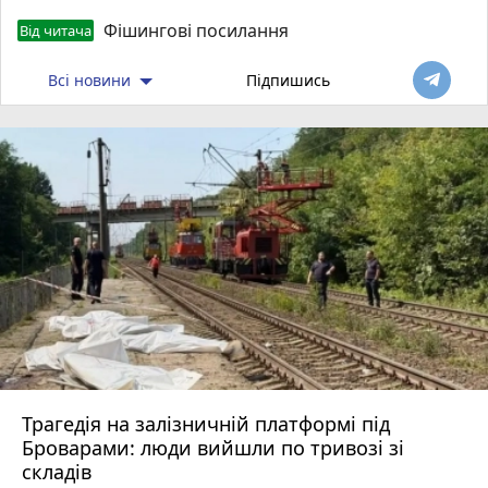
Фішингові посилання
Від читача
Всі новини
Підпишись
Трагедія на залізничній платформі під
Броварами: люди вийшли по тривозі зі
складів