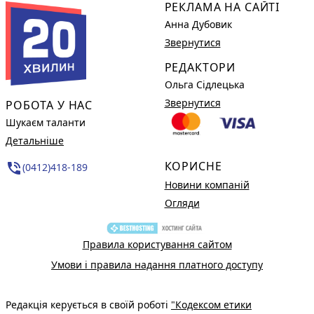
РЕКЛАМА НА САЙТІ
Анна Дубовик
Звернутися
РЕДАКТОРИ
Ольга Сідлецька
Звернутися
РОБОТА У НАС
Шукаєм таланти
Детальніше
КОРИСНЕ
phone_in_talk
(0412)418-189
Новини компаній
Огляди
Правила користування сайтом
Умови і правила надання платного доступу
Редакція керується в своїй роботі
"Кодексом етики