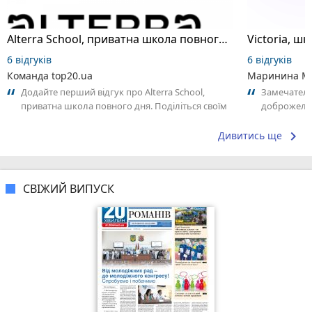
Alterra School, приватна школа повного дня
6 відгуків
6 відгуків
Команда top20.ua
Маринина М
Додайте перший відгук про Alterra School,
Замечатель
приватна школа повного дня. Поділіться своїм
доброжела
досвідом – що Вам сподобалось, а...
коллективо
keyboard_arrow_right
Дивитись ще
СВІЖИЙ ВИПУСК