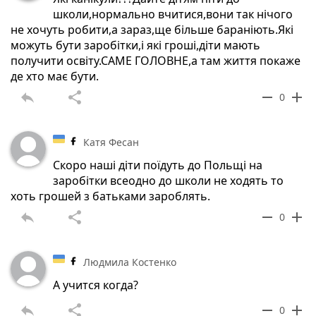
школи,нормально вчитися,вони так нічого
не хочуть робити,а зараз,ще більше бараніють.Які
можуть бути заробітки,і які гроші,діти мають
получити освіту.САМЕ ГОЛОВНЕ,а там життя покаже
де хто має бути.
reply
share
remove
add
0
Катя Фесан
Скоро наші діти поїдуть до Польщі на
заробітки всеодно до школи не ходять то
хоть грошей з батьками зароблять.
reply
share
remove
add
0
Людмила Костенко
А учится когда?
reply
share
remove
add
0