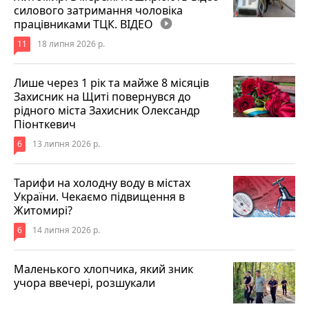
силового затримання чоловіка
працівниками ТЦК. ВІДЕО
play_circle_filled
11
18 липня 2026 р.
Лише через 1 рік та майже 8 місяців
Захисник на Щиті повернувся до
рідного міста Захисник Олександр
Піонткевич
6
13 липня 2026 р.
Тарифи на холодну воду в містах
України. Чекаємо підвищення в
Житомирі?
6
14 липня 2026 р.
Маленького хлопчика, який зник
учора ввечері, розшукали