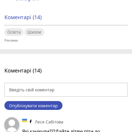
Коментарі (14)
Освіта
Школи
Коментарі (14)
Опублікувати коментар
Леся Сабітова
Які канікули???Дайте дітям піти до