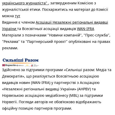
українського журналіста"
, затвердженим Комісією з
журналістської етики. Поскаржитись на матеріал до Комісії
можна
тут
Видання є членом
Асоціації Незалежні регіональні видавці
України
та Всесвітньої асоціації видавців
WAN-IFRA
Матеріали з позначками "Новини компаній", "Прес-служба",
"Реклама" та "Партнерський проєкт" опубліковані на правах
реклами.
Здійснено за підтримки програми «Сильніші разом: Медіа та
Демократія», що реалізується Всесвітньою асоціацією
видавців новин (WAN-IFRA) у партнерстві з Асоціацією
«Незалежні регіональні видавці України» (АНРВУ) та
Норвезькою асоціацією медіабізнесу (MBL) за підтримки
Норвегії. Погляди авторів не обов’язково відображають
офіційну позицію партнерів програми.