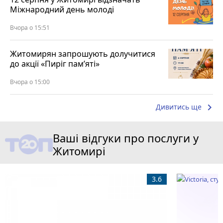
Міжнародний день молоді
Вчора о 15:51
Житомирян запрошують долучитися
до акції «Пиріг пам’яті»
Вчора о 15:00
keyboard_arrow_right
Дивитись ще
Ваші відгуки про послуги у
Житомирі
3.6