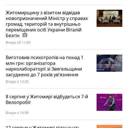
Житомирщину з візитом відвідав
новопризначений Міністр у справах
громад, територій та внутрішньо
переміщених осіб України Віталій
Безгін
photo_camera
Вчора об 11:00
Виготовив психотропів на понад 1
млн грн: організатора
нарколабораторії зі Звягельщини
засуджено до 7 років ув'язнення
Вчора о 12:20
8 серпня у Житомирі відбудеться 7-й
Велопробіг
Вчора о 14:39
12 серпня у Житомирі відзначать