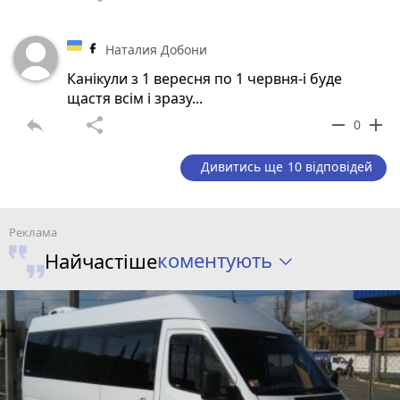
Наталия Добони
Канікули з 1 вересня по 1 червня-і буде
щастя всім і зразу...
reply
share
remove
add
0
Дивитись ще 10 відповідей
коментують
Найчастіше