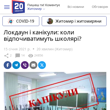
Пишеш ти! Коментує
Всі новини
Обговорен
Житомир
COVID-19
Житомир і житомиряни
Локдаун і канікули: коли
відпочиватимуть школярі?
15 січня 2021 р.
20 хвилин (Житомир)
chat_bubble
share
visibility
2
14
24856