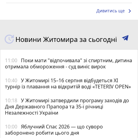
keyboard_arrow_right
Дивитись ще
Новини Житомира за сьогодні
11:00
Поки мати "відпочивала" зі спиртним, дитина
отримала обмороження - суд виніс вирок
10:40
У Житомирі 15–16 серпня відбудеться XI
турнір із плавання на відкритій воді «TETERIV OPEN»
10:18
У Житомирі затвердили програму заходів до
Дня Державного Прапора та 35-ї річниці
Незалежності України
10:00
Яблучний Спас 2026 — що суворо
заборонено робити цього дня