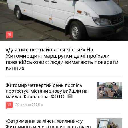
19
«Для них не знайшлося місця?» На
Житомирщині маршрутки двічі проїхали
17 липня 2026 р.
повз військових: люди вимагають покарати
винних
Житомир четвертий день поспіль
протестує: містяни знову вийшли на
майдан Корольова. ФОТО
photo_camera
13
20 липня 2026 р.
«Затримання за лічені хвилини»: у
Житомирі в мережі поширюють відео