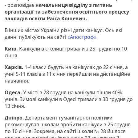
- розповідає
начальниця відділу з питань
організації та забезпечення освітнього процесу
закладів освіти Раїса Кошевич.
В інших містах України різні дати канікул. Ось які
данні публікують на сайті
«Апостроф».
Київ.
Канікули в столиці тривали з 25 грудня по 10
січня.
Харків.
1-4 класи будуть на канікулах до 22 січня, а
учні 5-11 класів з 11 січня перейшли на дистанційне
навчання.
Одеса.
У місті з 28 грудня на канікули пішли 40%
учнів. Зимові канікули в Одесі тривали з 30 грудня до
13 січня.
Дніпро.
Департамент гуманітарної політики
рекомендував школам зробити канікули з 25 грудня
по 10 січня. Зокрема, на сайті школи № 28 йшлося
про те, що зимові канікули там з 23 грудня по 7