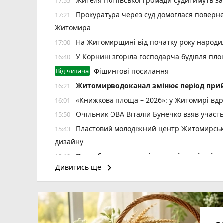
Жителя Потіївської громади судитимуть з
17:55
Прокуратура через суд домоглася повернен
17:21
Житомира
На Житомирщині від початку року народил
17:00
У Корнині згоріла господарча будівля пло
16:40
Від читача
Фішингові посилання
Житомирводоканал змінює період прий
16:21
«Книжкова площа – 2026»: у Житомирі вдр
16:01
Очільник ОВА Віталій Бунечко взяв участ
15:50
Пластовий молодіжний центр Житомирської
15:43
дизайну
Послаблення спеки і грозові дощі очі
15:19
keyboard_arrow_right
Дивитись ще
Стартує новий набір на навчання із сонячн
15:00
Ми й так сім'я: чи справді реєстрація 
14:41
Привласнив 72 тис. грн під приводом в
14:20
Житомира