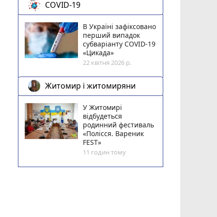
COVID-19
В Україні зафіксовано
перший випадок
субваріанту COVID-19
«Цикада»
22 квітня 2026 р.
Житомир і житомиряни
У Житомирі
відбудеться
родинний фестиваль
«Полісся. Вареник
FEST»
11 годин тому