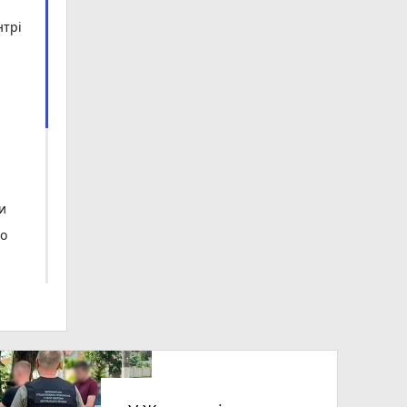
нтрі
и
го