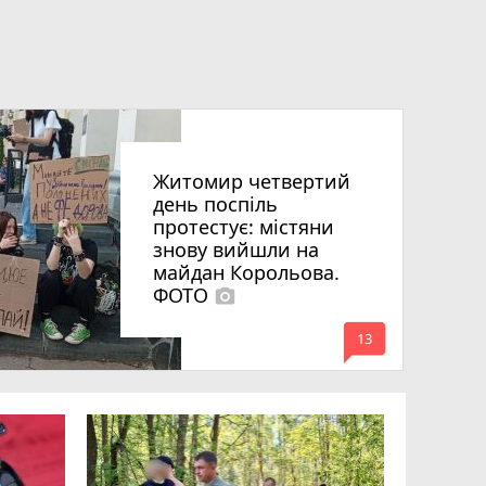
Житомир четвертий
день поспіль
протестує: містяни
знову вийшли на
майдан Корольова.
ФОТО
photo_camera
mode_comment
13
«Затриман
Житомир
відео си