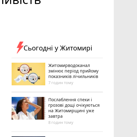
Сьогодні у Житомирі
Житомирводоканал
змінює період прийому
показників лічильників
7 годин тому
Послаблення спеки і
грозові дощі очікуються
на Житомирщині уже
завтра
8 годин тому