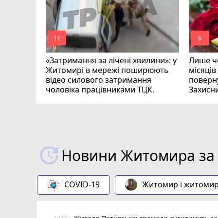
mode_comment
mode_comment
11
6
«Затримання за лічені хвилини»: у
Лише че
Житомирі в мережі поширюють
місяців
відео силового затримання
поверну
чоловіка працівниками ТЦК.
Захисн
ВІДЕО
play_circle_filled
Новини Житомира за 
COVID-19
Житомир і житоми