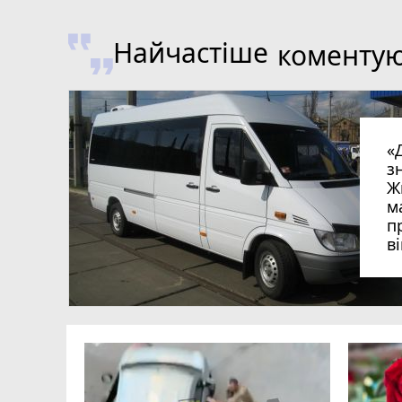
Найчастіше
коменту
«
з
Ж
м
п
в
в
в
ий зник
и