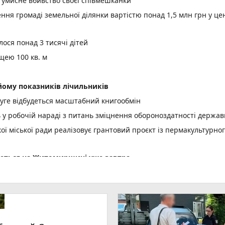
а умисне вбивство своєї співмешканки
ня громаді земельної ділянки вартістю понад 1,5 млн грн у це
ося понад 3 тисячі дітей
щею 100 кв. м
ому показників лічильників
уге відбудеться масштабний книгообмін
ь у робочій нараді з питань зміцнення обороноздатності держав
 міської ради реалізовує грантовий проєкт із пермакультурно
куються на Житомирщині уже завтра
ої енергетики для ветеранів, ветеранок та їхніх сімей
шлюбу нічого не змінює
становлення вікон – засуджено до 2 років ув’язнення жителя