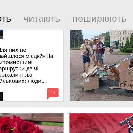
ють
читають
поширюють
Для них не
найшлося місця?» На
итомирщині
аршрутки двічі
роїхали повз
ійськових: люди
имагають покарати
mode_comment
инних
19