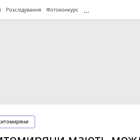
...
я
Розслідування
Фотоконкурс
житомиряни
житомиряни мають мож