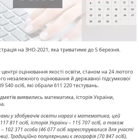
трація на ЗНО-2021, яка триватиме до 5 березня.
 центрі оцінювання якості освіти, станом на 24 лютого
го незалежного оцінювання й державної підсумкової
9 540 осіб, які обрали 611 220 тестувань.
метів виявились математика, історія України,
а.
ми у здобувачів освіти наразі є математика, цей
7 811 осіб, історія України – 115 707 осіб, а також
 – 102 371 особа (46 077 осіб зареєструвалися для участі
ви). Традиційно популярними є географія (70 847 осіб),