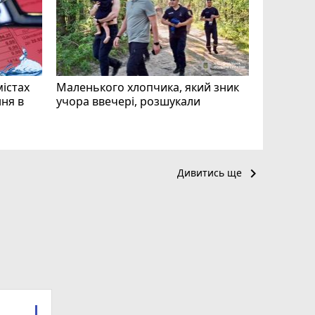
чоловіка
ВІДЕО
play_circle_filled
mode_comment
11
містах
Маленького хлопчика, який зник
ня в
учора ввечері, розшукали
keyboard_arrow_right
Дивитись ще