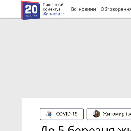
Пишеш ти!
Всі новини
Обговоренн
Коментує
Житомир
COVID-19
Житомир і 
До 5 березня 