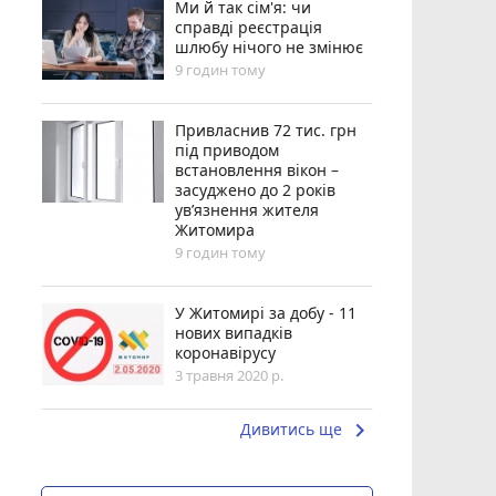
Ми й так сім'я: чи
справді реєстрація
шлюбу нічого не змінює
9 годин тому
Привласнив 72 тис. грн
під приводом
встановлення вікон –
засуджено до 2 років
ув’язнення жителя
Житомира
9 годин тому
У Житомирі за добу - 11
нових випадків
коронавірусу
3 травня 2020 р.
keyboard_arrow_right
Дивитись ще