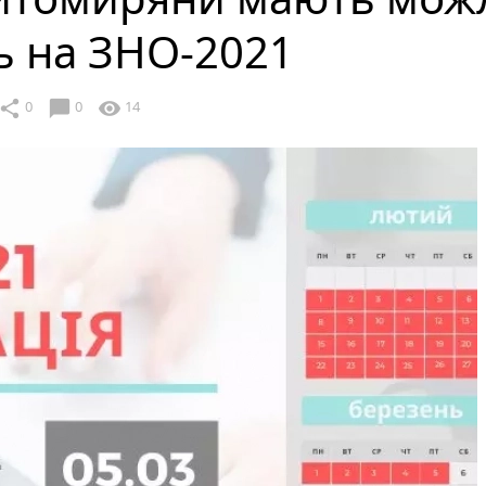
ь на ЗНО-2021
chat_bubble
share
visibility
0
0
14