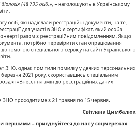
 біологія (48 795 осіб)»
, – наголошують в Українському
іти.
гу осіб, які надіслали реєстраційні документи, на те,
страції для участі в ЗНО є сертифікат, який особа
конверті разом з реєстраційним повідомленням. Якщо
окумента, потрібно перевірити стан опрацювання
 допомогою спеціального сервісу на сайті Українського
віти.
ат ЗНО, однак помітили помилку у деяких персональних
5 березня 2021 року, скориставшись спеціальним
 розділі «Внесення змін до реєстраційних даних
я ЗНО проходитиме з 21 травня по 15 червня.
Світлана Цимбалюк
и першими – приєднуйтеся до нас у соцмережах