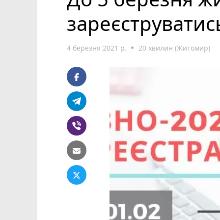
зареєструватис
4 березня 2021 р.
20 хвилин (Житомир)