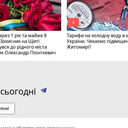
mode_comment
6
рез 1 рік та майже 8
Тарифи на холодну воду в 
 Захисник на Щиті
України. Чекаємо підвищен
вся до рідного міста
Житомирі?
ик Олександр Піонткевич
сьогодні
ряни