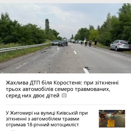
Жахлива ДТП біля Коростеня: при зіткненні
трьох автомобілів семеро травмованих,
серед них двоє дітей
photo_camera
У Житомирі на вулиці Київській при
зіткненні з автомобілем травми
отримав 18-річний мотоцикліст