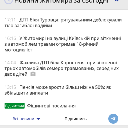
17:11
ДТП біля Туровця: рятувальники деблокували
тіло загиблої водійки
16:16
У Житомирі на вулиці Київській при зіткненні
з автомобілем травми отримав 18-річний
мотоцикліст
14:04
Жахлива ДТП біля Коростеня: при зіткненні
трьох автомобілів семеро травмованих, серед них
двоє дітей
photo_camera
13:15
Пенсія може зрости більш ніж на 50%: як
збільшити виплати
Фішингові посилання
Від читача
Всі новини
Підпишись