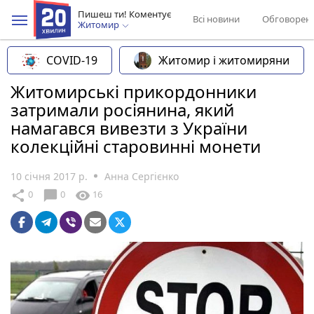
Пишеш ти! Коментує
Всі новини
Обговорен
Житомир
COVID-19
Житомир і житомиряни
Житомирські прикордонники
затримали росіянина, який
намагався вивезти з України
колекційні старовинні монети
10 січня 2017 р.
Анна Сергієнко
chat_bubble
share
visibility
0
0
16