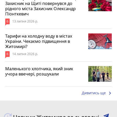
Захисник на Щиті повернувся до
рідного міста Захисник Олександр
Піонткевич
6
13 липня 2026 р.
Тарифи на холодну воду в містах
України. Чекаємо підвищення в
Житомирі?
6
14 липня 2026 р.
Маленького хлопчика, який зник
учора ввечері, розшукали
keyboard_arrow_right
Дивитись ще
Новини Житомира за сьогодні