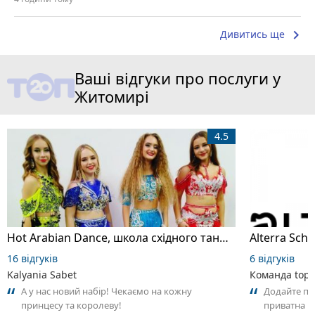
keyboard_arrow_right
Дивитись ще
Ваші відгуки про послуги у
Житомирі
4.5
Hot Arabian Dance, школа східного танцю
16 відгуків
6 відгуків
Kalyania Sabet
Команда top2
А у нас новий набір! Чекаємо на кожну
Додайте пер
принцесу та королеву!
приватна ш