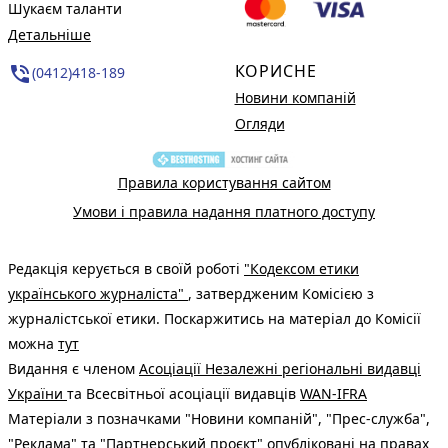
Шукаєм таланти
Детальніше
КОРИСНЕ
phone_in_talk
(0412)418-189
Новини компаній
Огляди
Правила користування сайтом
Умови і правила надання платного доступу
Редакція керується в своїй роботі
"Кодексом етики
українського журналіста"
, затвердженим Комісією з
журналістської етики. Поскаржитись на матеріал до Комісії
можна
тут
Видання є членом
Асоціації Незалежні регіональні видавці
України
та Всесвітньої асоціації видавців
WAN-IFRA
Матеріали з позначками "Новини компаній", "Прес-служба",
"Реклама" та "Партнерський проєкт" опубліковані на правах