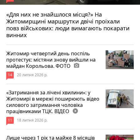
«Для них не знайшлося місця?» На
Житомирщині маршрутки двічі проїхали
17 липня 2026 р.
повз військових: люди вимагають покарати
винних
Житомир четвертий день поспіль
протестує: містяни знову вийшли на
майдан Корольова. ФОТО
photo_camera
14
20 липня 2026 р.
«Затримання за лічені хвилини»: у
Житомирі в мережі поширюють відео
силового затримання чоловіка
працівниками ТЦК. ВІДЕО
play_circle_filled
11
18 липня 2026 р.
Лише через 1 рік та майже 8 місяців