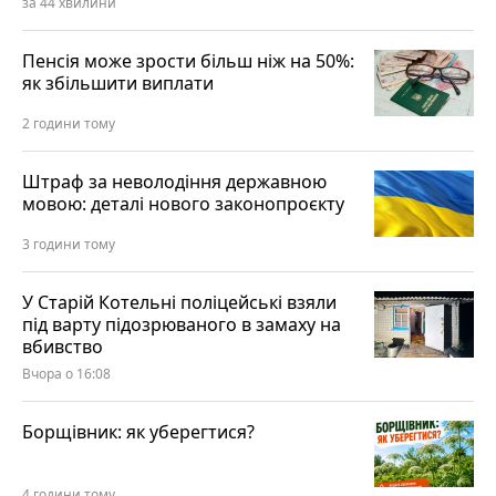
за 44 хвилини
Пенсія може зрости більш ніж на 50%:
як збільшити виплати
2 години тому
Штраф за неволодіння державною
мовою: деталі нового законопроєкту
3 години тому
У Старій Котельні поліцейські взяли
під варту підозрюваного в замаху на
вбивство
Вчора о 16:08
Борщівник: як уберегтися?
4 години тому