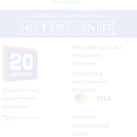
Всі номери >
Слідкуйте за нашими новинами
РЕКЛАМА НА САЙТІ
Анна Дубовик
Звернутися
РЕДАКТОРИ
Ольга Сідлецька
Звернутися
РОБОТА У НАС
Шукаєм таланти
Детальніше
КОРИСНЕ
phone_in_talk
(0412)418-189
Новини компаній
Огляди