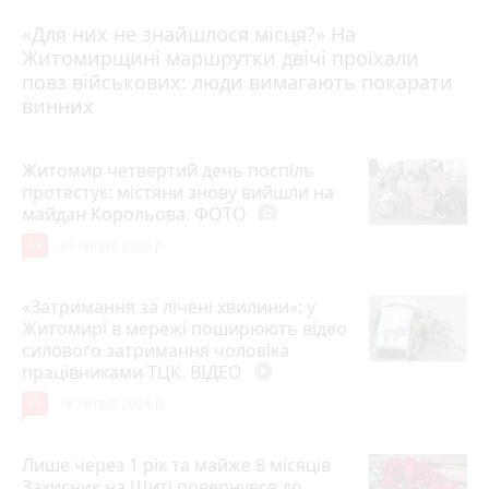
«Для них не знайшлося місця?» На
Житомирщині маршрутки двічі проїхали
17 липня 2026 р.
повз військових: люди вимагають покарати
винних
Житомир четвертий день поспіль
протестує: містяни знову вийшли на
майдан Корольова. ФОТО
photo_camera
13
20 липня 2026 р.
«Затримання за лічені хвилини»: у
Житомирі в мережі поширюють відео
силового затримання чоловіка
працівниками ТЦК. ВІДЕО
play_circle_filled
11
18 липня 2026 р.
Лише через 1 рік та майже 8 місяців
Захисник на Щиті повернувся до