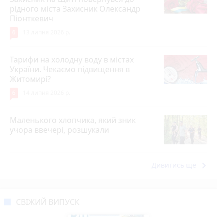
рідного міста Захисник Олександр
Піонткевич
6
13 липня 2026 р.
Тарифи на холодну воду в містах
України. Чекаємо підвищення в
Житомирі?
6
14 липня 2026 р.
Маленького хлопчика, який зник
учора ввечері, розшукали
keyboard_arrow_right
Дивитись ще
СВІЖИЙ ВИПУСК