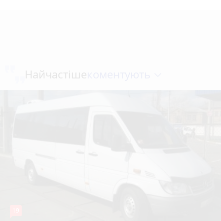
коментують
Найчастіше
19