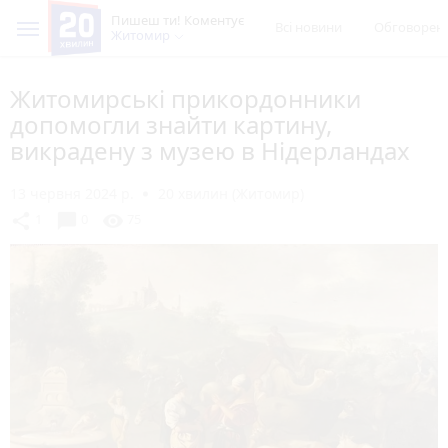
Пишеш ти! Коментує
Всі новини
Обговорен
Житомир
Житомирські прикордонники
допомогли знайти картину,
викрадену з музею в Нідерландах
13 червня 2024 р.
20 хвилин (Житомир)
chat_bubble
share
visibility
1
0
75