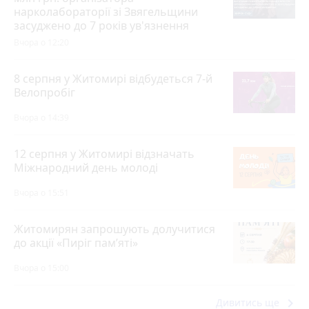
нарколабораторії зі Звягельщини
засуджено до 7 років ув'язнення
Вчора о 12:20
8 серпня у Житомирі відбудеться 7-й
Велопробіг
Вчора о 14:39
12 серпня у Житомирі відзначать
Міжнародний день молоді
Вчора о 15:51
Житомирян запрошують долучитися
до акції «Пиріг пам’яті»
Вчора о 15:00
keyboard_arrow_right
Дивитись ще