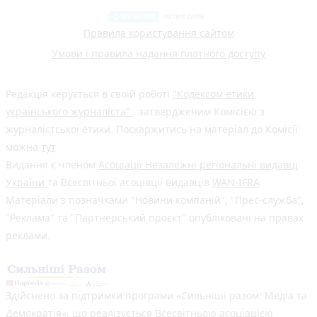
Правила користування сайтом
Умови і правила надання платного доступу
Редакція керується в своїй роботі
"Кодексом етики
українського журналіста"
, затвердженим Комісією з
журналістської етики. Поскаржитись на матеріал до Комісії
можна
тут
Видання є членом
Асоціації Незалежні регіональні видавці
України
та Всесвітньої асоціації видавців
WAN-IFRA
Матеріали з позначками "Новини компаній", "Прес-служба",
"Реклама" та "Партнерський проєкт" опубліковані на правах
реклами.
Здійснено за підтримки програми «Сильніші разом: Медіа та
Демократія», що реалізується Всесвітньою асоціацією