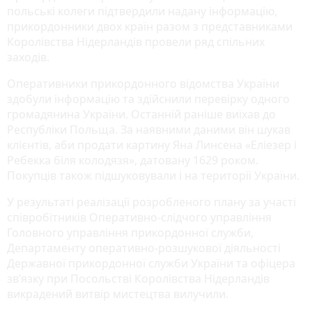
польські колеги підтвердили надану інформацію,
прикордонники двох країн разом з представниками
Королівства Нідерландів провели ряд спільних
заходів.
Оперативники прикордонного відомства України
здобули інформацію та здійснили перевірку одного
громадянина України. Останній раніше виїхав до
Республіки Польща. За наявними даними він шукав
клієнтів, аби продати картину Яна Линсена «Еліезер і
Ребекка біля колодязя», датовану 1629 роком.
Покупців також підшуковували і на території України.
У результаті реалізації розробленого плану за участі
співробітників Оперативно-слідчого управління
Головного управління прикордонної служби,
Департаменту оперативно-розшукової діяльності
Державної прикордонної служби України та офіцера
зв’язку при Посольстві Королівства Нідерландів
викрадений витвір мистецтва вилучили.