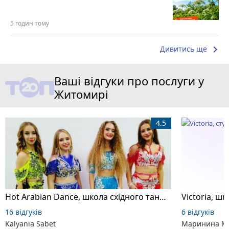
5 годин тому
keyboard_arrow_right
Дивитись ще
Ваші відгуки про послуги у
Житомирі
4.5
Hot Arabian Dance, школа східного танцю
16 відгуків
6 відгуків
Kalyania Sabet
Маринина М