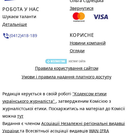
Ольга Сідлецька
Звернутися
РОБОТА У НАС
Шукаєм таланти
Детальніше
КОРИСНЕ
phone_in_talk
(0412)418-189
Новини компаній
Огляди
Правила користування сайтом
Умови і правила надання платного доступу
Редакція керується в своїй роботі
"Кодексом етики
українського журналіста"
, затвердженим Комісією з
журналістської етики. Поскаржитись на матеріал до Комісії
можна
тут
Видання є членом
Асоціації Незалежні регіональні видавці
України
та Всесвітньої асоціації видавців
WAN-IFRA