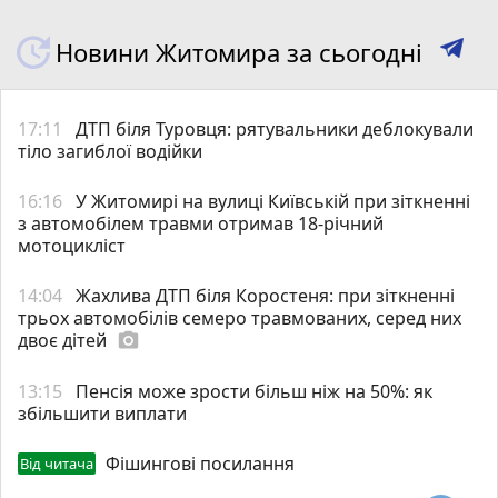
Новини Житомира за сьогодні
17:11
ДТП біля Туровця: рятувальники деблокували
тіло загиблої водійки
16:16
У Житомирі на вулиці Київській при зіткненні
з автомобілем травми отримав 18-річний
мотоцикліст
14:04
Жахлива ДТП біля Коростеня: при зіткненні
трьох автомобілів семеро травмованих, серед них
двоє дітей
photo_camera
13:15
Пенсія може зрости більш ніж на 50%: як
збільшити виплати
Фішингові посилання
Від читача