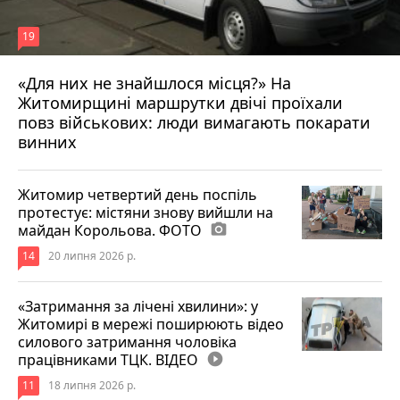
19
«Для них не знайшлося місця?» На
Житомирщині маршрутки двічі проїхали
17 липня 2026 р.
повз військових: люди вимагають покарати
винних
Житомир четвертий день поспіль
протестує: містяни знову вийшли на
майдан Корольова. ФОТО
photo_camera
14
20 липня 2026 р.
«Затримання за лічені хвилини»: у
Житомирі в мережі поширюють відео
силового затримання чоловіка
працівниками ТЦК. ВІДЕО
play_circle_filled
11
18 липня 2026 р.