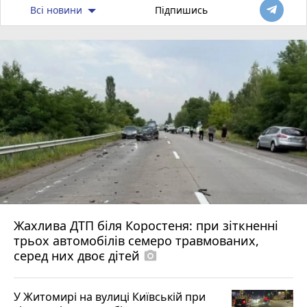
Всі новини
Підпишись
Жахлива ДТП біля Коростеня: при зіткненні
трьох автомобілів семеро травмованих,
серед них двоє дітей
photo_camera
У Житомирі на вулиці Київській при