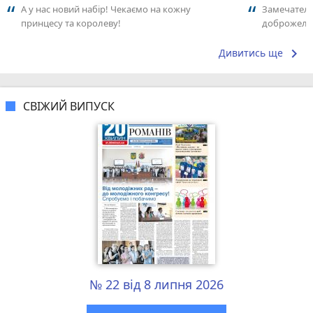
А у нас новий набір! Чекаємо на кожну
Замечатель
принцесу та королеву!
доброжела
коллективо
keyboard_arrow_right
Дивитись ще
СВІЖИЙ ВИПУСК
№ 22 від 8 липня 2026