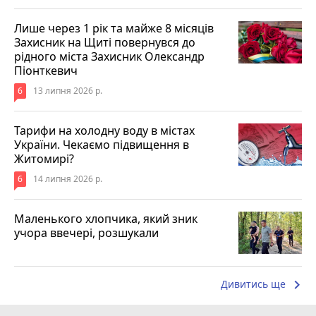
Лише через 1 рік та майже 8 місяців
Захисник на Щиті повернувся до
рідного міста Захисник Олександр
Піонткевич
6
13 липня 2026 р.
Тарифи на холодну воду в містах
України. Чекаємо підвищення в
Житомирі?
6
14 липня 2026 р.
Маленького хлопчика, який зник
учора ввечері, розшукали
keyboard_arrow_right
Дивитись ще