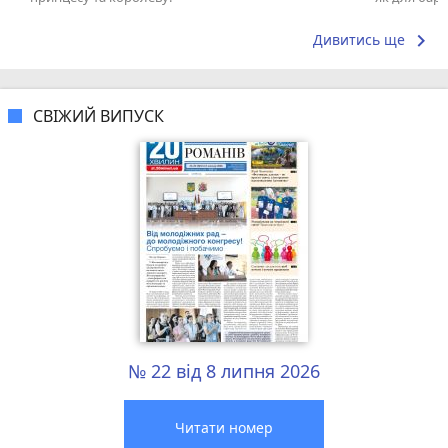
що я куштув
keyboard_arrow_right
Дивитись ще
СВІЖИЙ ВИПУСК
№ 22 від 8 липня 2026
Читати номер