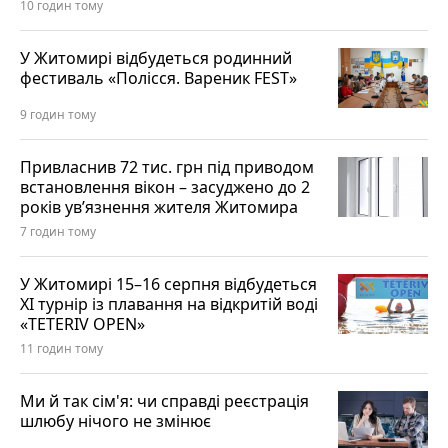
10 годин тому
У Житомирі відбудеться родинний
фестиваль «Полісся. Вареник FEST»
9 годин тому
Привласнив 72 тис. грн під приводом
встановлення вікон – засуджено до 2
років ув’язнення жителя Житомира
7 годин тому
У Житомирі 15–16 серпня відбудеться
XI турнір із плавання на відкритій воді
«TETERIV OPEN»
11 годин тому
Ми й так сім'я: чи справді реєстрація
шлюбу нічого не змінює