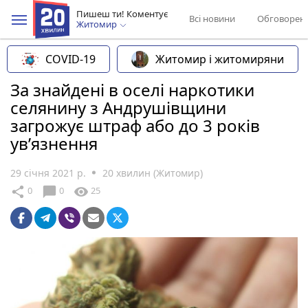
Пишеш ти! Коментує
Всі новини
Обговорен
Житомир
COVID-19
Житомир і житомиряни
За знайдені в оселі наркотики
селянину з Андрушівщини
загрожує штраф або до 3 років
ув’язнення
29 січня 2021 р.
20 хвилин (Житомир)
chat_bubble
share
visibility
0
0
25