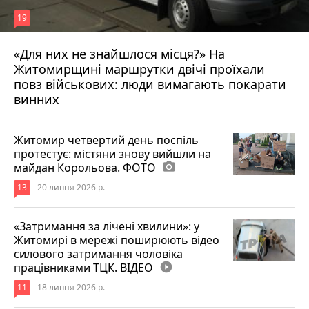
19
«Для них не знайшлося місця?» На
Житомирщині маршрутки двічі проїхали
17 липня 2026 р.
повз військових: люди вимагають покарати
винних
Житомир четвертий день поспіль
протестує: містяни знову вийшли на
майдан Корольова. ФОТО
photo_camera
13
20 липня 2026 р.
«Затримання за лічені хвилини»: у
Житомирі в мережі поширюють відео
силового затримання чоловіка
працівниками ТЦК. ВІДЕО
play_circle_filled
11
18 липня 2026 р.