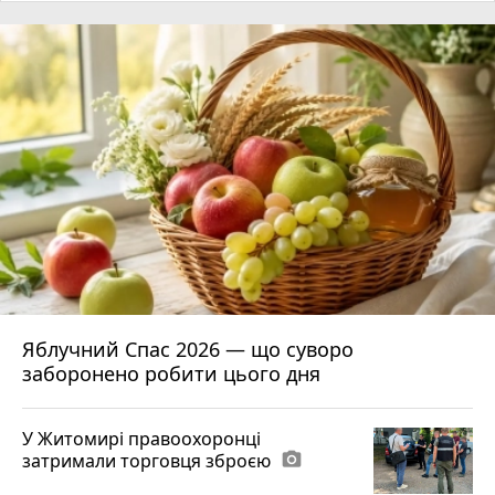
Яблучний Спас 2026 — що суворо
заборонено робити цього дня
У Житомирі правоохоронці
затримали торговця зброєю
photo_camera