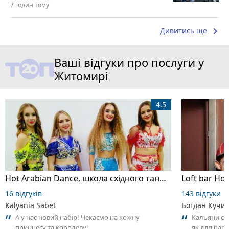
7 годин тому
keyboard_arrow_right
Дивитись ще
Ваші відгуки про послуги у
Житомирі
4.5
Hot Arabian Dance, школа східного танцю
Loft bar Ho
16 відгуків
143 відгуки
Kalyania Sabet
Богдан Кучи
А у нас новий набір! Чекаємо на кожну
Кальяни сма
принцесу та королеву!
як для бару