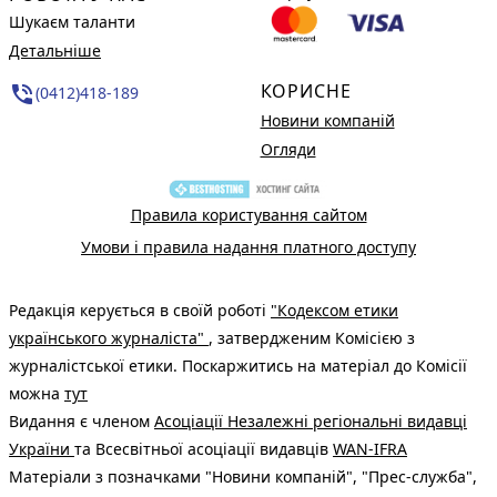
Шукаєм таланти
Детальніше
КОРИСНЕ
phone_in_talk
(0412)418-189
Новини компаній
Огляди
Правила користування сайтом
Умови і правила надання платного доступу
Редакція керується в своїй роботі
"Кодексом етики
українського журналіста"
, затвердженим Комісією з
журналістської етики. Поскаржитись на матеріал до Комісії
можна
тут
Видання є членом
Асоціації Незалежні регіональні видавці
України
та Всесвітньої асоціації видавців
WAN-IFRA
Матеріали з позначками "Новини компаній", "Прес-служба",