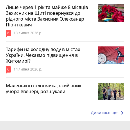
Лише через 1 рік та майже 8 місяців
Захисник на Щиті повернувся до
рідного міста Захисник Олександр
Піонткевич
6
13 липня 2026 р.
Тарифи на холодну воду в містах
України. Чекаємо підвищення в
Житомирі?
6
14 липня 2026 р.
Маленького хлопчика, який зник
учора ввечері, розшукали
keyboard_arrow_right
Дивитись ще