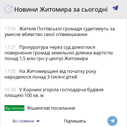
Новини Житомира за сьогодні
17:55
Жителя Потіївської громади судитимуть за
умисне вбивство своєї співмешканки
17:21
Прокуратура через суд домоглася
повернення громаді земельної ділянки вартістю
понад 1,5 млн грн у центрі Житомира
17:00
На Житомирщині від початку року
народилося понад 3 тисячі дітей
16:40
У Корнині згоріла господарча будівля
площею 100 кв. м
Фішингові посилання
Від читача
Всі новини
Підпишись