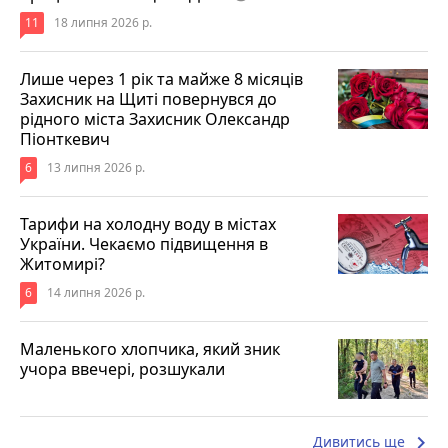
11
18 липня 2026 р.
Лише через 1 рік та майже 8 місяців
Захисник на Щиті повернувся до
рідного міста Захисник Олександр
Піонткевич
6
13 липня 2026 р.
Тарифи на холодну воду в містах
України. Чекаємо підвищення в
Житомирі?
6
14 липня 2026 р.
Маленького хлопчика, який зник
учора ввечері, розшукали
keyboard_arrow_right
Дивитись ще