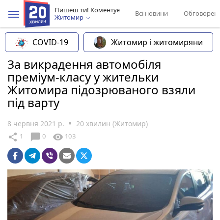
Пишеш ти! Коментує
Всі новини
Обговорен
Житомир
COVID-19
Житомир і житомиряни
За викрадення автомобіля
преміум-класу у жительки
Житомира підозрюваного взяли
під варту
8 червня 2021 р.
20 хвилин (Житомир)
chat_bubble
share
visibility
1
0
103