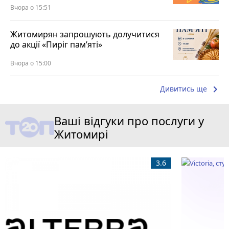
Вчора о 15:51
Житомирян запрошують долучитися
до акції «Пиріг пам’яті»
Вчора о 15:00
keyboard_arrow_right
Дивитись ще
Ваші відгуки про послуги у
Житомирі
3.6