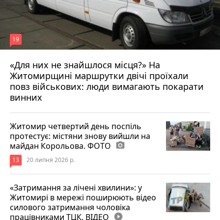
19
«Для них не знайшлося місця?» На
Житомирщині маршрутки двічі проїхали
17 липня 2026 р.
повз військових: люди вимагають покарати
винних
Житомир четвертий день поспіль
протестує: містяни знову вийшли на
майдан Корольова. ФОТО
photo_camera
13
20 липня 2026 р.
«Затримання за лічені хвилини»: у
Житомирі в мережі поширюють відео
силового затримання чоловіка
працівниками ТЦК. ВІДЕО
play_circle_filled