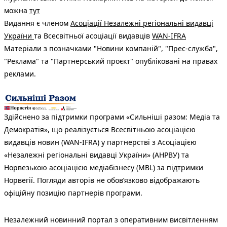
можна
тут
Видання є членом
Асоціації Незалежні регіональні видавці
України
та Всесвітньої асоціації видавців
WAN-IFRA
Матеріали з позначками "Новини компаній", "Прес-служба",
"Реклама" та "Партнерський проєкт" опубліковані на правах
реклами.
Здійснено за підтримки програми «Сильніші разом: Медіа та
Демократія», що реалізується Всесвітньою асоціацією
видавців новин (WAN-IFRA) у партнерстві з Асоціацією
«Незалежні регіональні видавці України» (АНРВУ) та
Норвезькою асоціацією медіабізнесу (MBL) за підтримки
Норвегії. Погляди авторів не обов’язково відображають
офіційну позицію партнерів програми.
Незалежний новинний портал з оперативним висвітленням