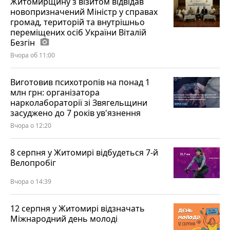
Житомирщину з візитом відвідав
новопризначений Міністр у справах
громад, територій та внутрішньо
переміщених осіб України Віталій
Безгін
photo_camera
Вчора об 11:00
Виготовив психотропів на понад 1
млн грн: організатора
нарколабораторії зі Звягельщини
засуджено до 7 років ув'язнення
Вчора о 12:20
8 серпня у Житомирі відбудеться 7-й
Велопробіг
Вчора о 14:39
12 серпня у Житомирі відзначать
Міжнародний день молоді