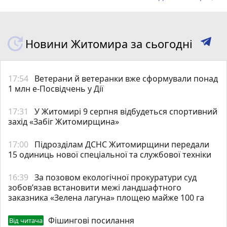
Новини Житомира за сьогодні
17:54
Ветерани й ветеранки вже сформували понад
1 млн е-Посвідчень у Дії
17:31
У Житомирі 9 серпня відбудеться спортивний
захід «Забіг Житомирщина»
17:00
Підрозділам ДСНС Житомирщини передали
15 одиниць нової спеціальної та службової техніки
16:39
За позовом екологічної прокуратури суд
зобов’язав встановити межі ландшафтного
заказника «Зелена лагуна» площею майже 100 га
Фішингові посилання
Від читача