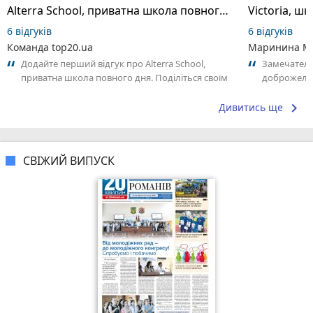
Alterra School, приватна школа повного дня
6 відгуків
6 відгуків
Команда top20.ua
Маринина М
Додайте перший відгук про Alterra School,
Замечатель
приватна школа повного дня. Поділіться своїм
доброжела
досвідом – що Вам сподобалось, а...
коллективо
keyboard_arrow_right
Дивитись ще
СВІЖИЙ ВИПУСК