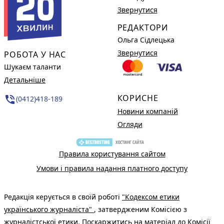
Звернутися
РЕДАКТОРИ
Ольга Сідлецька
Звернутися
РОБОТА У НАС
Шукаєм таланти
Детальніше
КОРИСНЕ
phone_in_talk
(0412)418-189
Новини компаній
Огляди
Правила користування сайтом
Умови і правила надання платного доступу
Редакція керується в своїй роботі
"Кодексом етики
українського журналіста"
, затвердженим Комісією з
журналістської етики. Поскаржитись на матеріал до Комісії