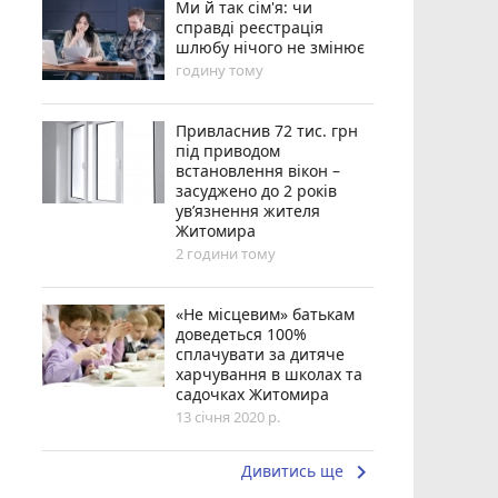
Ми й так сім'я: чи
справді реєстрація
шлюбу нічого не змінює
годину тому
Привласнив 72 тис. грн
під приводом
встановлення вікон –
засуджено до 2 років
ув’язнення жителя
Житомира
2 години тому
«Не місцевим» батькам
доведеться 100%
сплачувати за дитяче
харчування в школах та
садочках Житомира
13 січня 2020 р.
keyboard_arrow_right
Дивитись ще