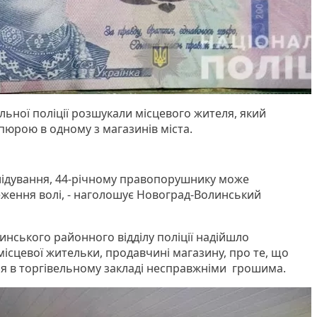
льної поліції розшукали місцевого жителя, який
пюрою в одному з магазинів міста.
лідування, 44-річному правопорушнику може
еження волі, - наголошує Новоград-Волинський
инського районного відділу поліції надійшло
місцевої жительки, продавчині магазину, про те, що
ся в торгівельному закладі несправжніми грошима.