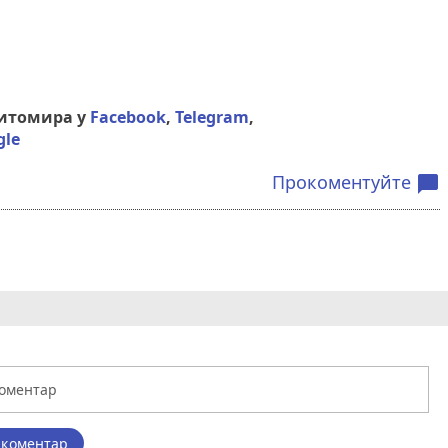
Житомира у
Facebook
,
Telegram
,
gle
Прокоментуйте
chat_bubble
 коментар