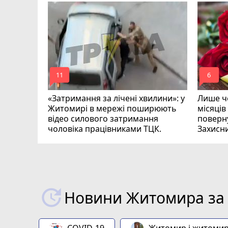
ий зник
и
mode_comment
mode_comment
11
6
«Затримання за лічені хвилини»: у
Лише че
Житомирі в мережі поширюють
місяців
відео силового затримання
поверну
чоловіка працівниками ТЦК.
Захисн
ВІДЕО
play_circle_filled
Новини Житомира за 