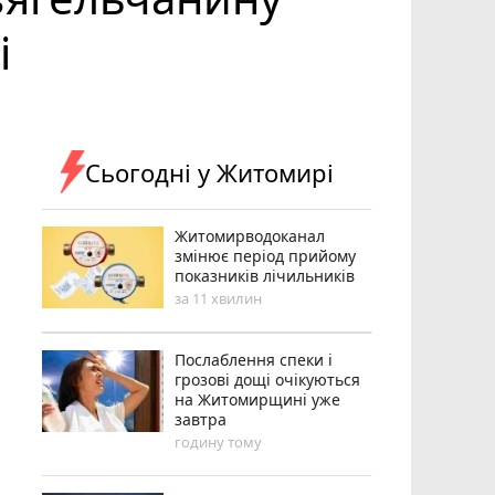
і
Сьогодні у Житомирі
Житомирводоканал
змінює період прийому
показників лічильників
за 11 хвилин
Послаблення спеки і
грозові дощі очікуються
на Житомирщині уже
завтра
годину тому