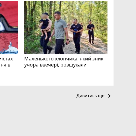
«Затриман
Житомир
відео си
чоловіка
ВІДЕО
play_circle_filled
mode_comment
11
містах
Маленького хлопчика, який зник
ня в
учора ввечері, розшукали
keyboard_arrow_right
Дивитись ще