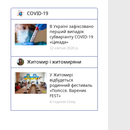
COVID-19
В Україні зафіксовано
перший випадок
субваріанту COVID-19
«Цикада»
22 квітня 2026 р.
Житомир і житомиряни
У Житомирі
відбудеться
родинний фестиваль
«Полісся. Вареник
FEST»
4 години тому