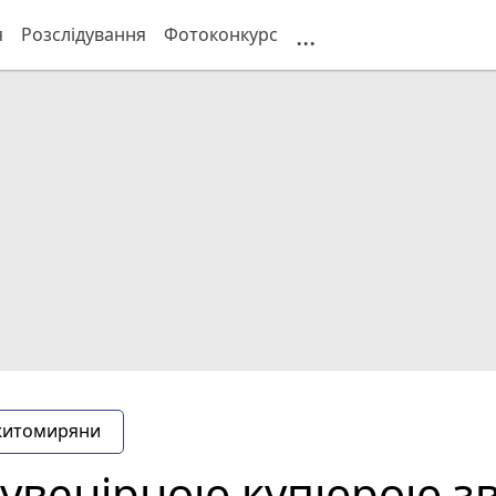
...
я
Розслідування
Фотоконкурс
житомиряни
сувенірною купюрою з