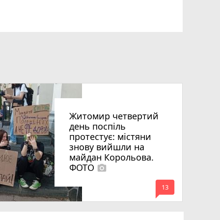
Житомир четвертий
день поспіль
протестує: містяни
знову вийшли на
майдан Корольова.
ФОТО
photo_camera
mode_comment
13