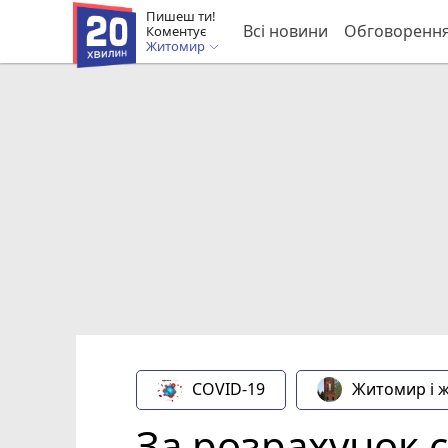
Пишеш ти!
Всі новини
Обговоренн
Коментує
Житомир
COVID-19
Житомир і 
За розрахунок 