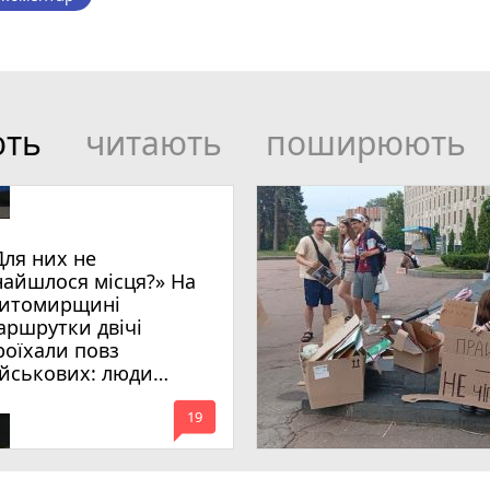
ють
читають
поширюють
Для них не
найшлося місця?» На
итомирщині
аршрутки двічі
роїхали повз
ійськових: люди
имагають покарати
mode_comment
инних
19