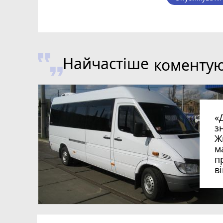
Найчастіше
коменту
«
з
Ж
м
п
в
в
в