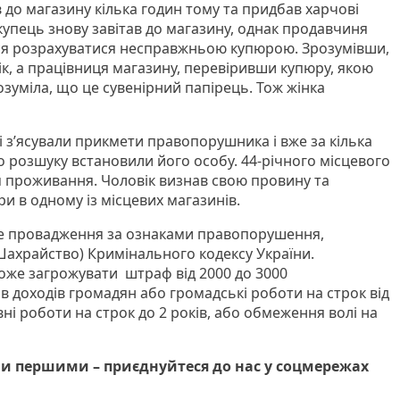
 до магазину кілька годин тому та придбав харчові
купець знову завітав до магазину, однак продавчиня
ься розрахуватися несправжньою купюрою. Зрозумівши,
ік, а працівниця магазину, перевіривши купюру, якою
озуміла, що це сувенірний папірець. Тож жінка
і з’ясували прикмети правопорушника і вже за кілька
 розшуку встановили його особу. 44-річного місцевого
 проживання. Чоловік визнав свою провину та
и в одному із місцевих магазинів.
е провадження за ознаками правопорушення,
(Шахрайство) Кримінального кодексу України.
може загрожувати штраф від 2000 до 3000
в доходів громадян або громадські роботи на строк від
вні роботи на строк до 2 років, або обмеження волі на
и першими – приєднуйтеся до нас у соцмережах