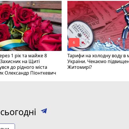
mode_comment
6
рез 1 рік та майже 8
Тарифи на холодну воду в 
 Захисник на Щиті
України. Чекаємо підвищен
вся до рідного міста
Житомирі?
ик Олександр Піонткевич
сьогодні