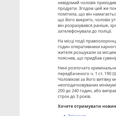
невідомий чоловік приходив
продукти. Згодом цей же по
помітила, що він намагаєт
що його викрито, чоловік ут
він розрахувався раніше, зр
зателефонувала до поліції.
На місці події правоохоронц
годин оперативники карного
жителя розшукали за місцем
пояснив, що придбав сувенір
Нині розпочато кримінальн
передбаченого ч. 1 ст. 190 
Чоловікові за його витівку 
неоподатковуваних мінімумі
200 до 240 годин, або випра
строк до 3 років.
Хочете отримувати новин